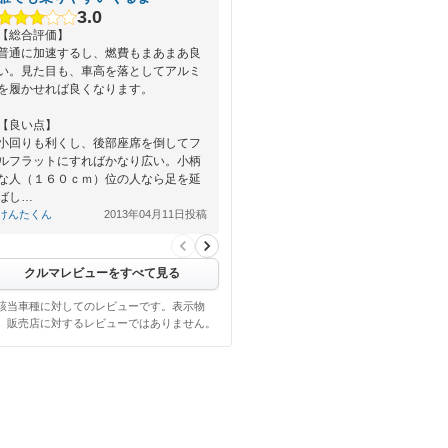
3.0
【総合評価】
普通に加速するし、燃費もまあまあ良
い。見た目も、車高を落としてアルミ
を履かせれば良くなります。
【良い点】
小回りも利くし、後部座席を倒してフ
ルフラットにすればかなり広い。小柄
な人（１６０ｃｍ）位の人なら足を延
ばし…
けんたくん
2013年04月11日投稿
クルマレビューをすべて見る
該当車種に対してのレビューです。表示物
、販売店に対するレビューではありません。