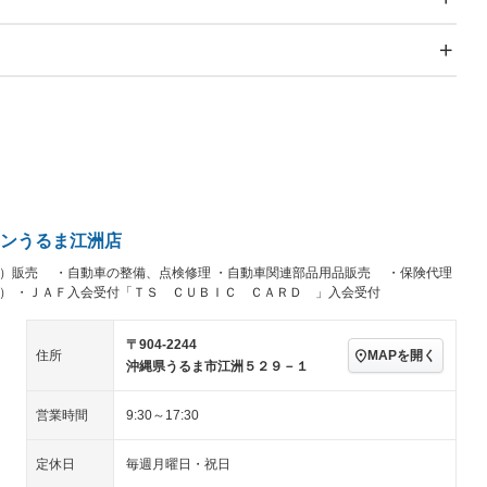
スライドドア
サンルーフ
－
－
Wエアコン
リフトアップ
－
－
TV
－
パワーステアリング
パワーウィンドウ
／ミュージック
ビジュアル：-／DVD再
アルミホイール：アルミ
生
ホイール
ングストップ
ドライブレコーダー
USB入力端子
－
－
ハーフレザーシート
キーレス
－
クリーンディーゼル
センターデフロック
－
－
セノンライト)
ポータブルナビ
バックカメラ
－
ンうるま江洲店
乗車
電動格納ミラー
－
）販売 ・自動車の整備、点検修理 ・自動車関連部品用品販売 ・保険代理
スマートキー
ローダウン
－
ど） ・ＪＡＦ入会受付「ＴＳ ＣＵＢＩＣ ＣＡＲＤ 」入会受付
装備略号／用語解説
ート
3列シート
ベンチシート
－
－
〒904-2244
ップシート
オットマン
電動格納サードシート
－
－
MAPを開く
住所
沖縄県うるま市江洲５２９－１
スルー
後席モニター
電動リアゲート
－
－
営業時間
9:30～17:30
アコン
全周囲カメラ
サイドカメラ
－
－
定休日
毎週月曜日・祝日
ペンション