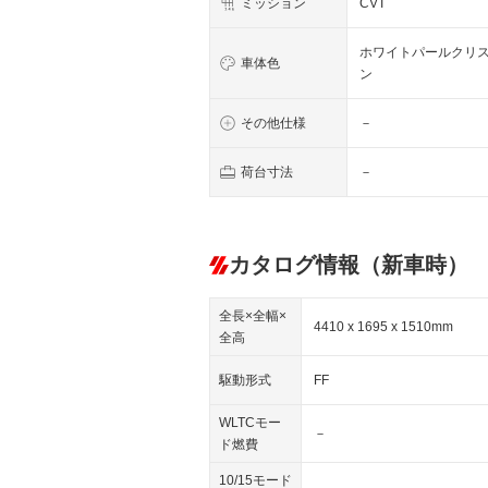
ミッション
CVT
ホワイトパールクリ
車体色
ン
その他仕様
－
荷台寸法
－
カタログ情報（新車時）
全長×全幅×
4410 x 1695 x 1510mm
全高
駆動形式
FF
WLTCモー
－
ド燃費
10/15モード