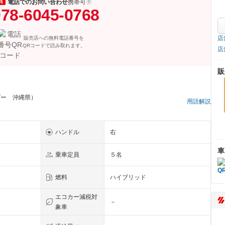
電話でのお問い合わせ
携帯可
料
78-6045-0768
店
販売店への無料電話番号を
QRコードで読み取れます。
店
販
ダー 沖縄県）
用語解説
ハンドル
右
車
乗車定員
５名
燃料
ハイブリッド
エコカー減税対
－
象車