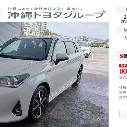
2
(平
無料
00
販売
住所
販売
販売
エリ