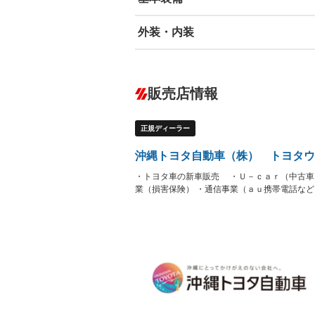
外装・内装
エアバッグ：運転席/助手席/サイド
ABS
エアコン
カーナビ：メモリーナビ他
ダウンヒルアシストコントロール
－
販売店情報
オーディオ：CDまたはCDチェンジャー
プレイヤー接続可
盗難防止システム
アイドリ
－
ヘッドライトウォッシャ
革シート
－
－
正規ディーラー
ー
Bluetooth接続
100V電源
－
－
LEDヘッドランプ
HID(キ
－
沖縄トヨタ自動車（株） トヨタウ
レンタカーアップ
展示・試
－
・トヨタ車の新車販売 ・Ｕ－ｃａｒ（中古車
ETC
エアロ
－
業（損害保険） ・通信事業（ａｕ携帯電話な
ランフラットタイヤ
パワーシ
－
－
フルフラットシート
チップア
－
－
シートヒーター
ウォーク
－
－
フロントカメラ
シートエ
－
－
ルーフレール
エアサス
－
－