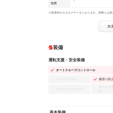
－
燃費
※新車時のカタログデータとなります。実際とは異
カ
装備
運転支援・安全装備
オートクルーズコントロール
パークアシスト
横滑り防
－
オートマ
クリアランスソナー
－
－
ム
基本装備