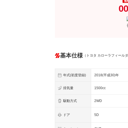
無
00
基本仕様
（トヨタ カローラフィール
年式(初度登録)
2018(平成30)年
排気量
1500cc
駆動方式
2WD
ドア
5D