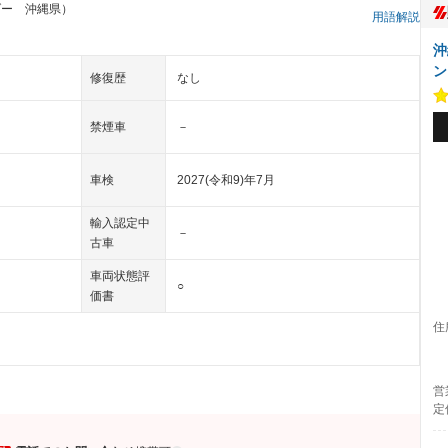
ダー 沖縄県）
用語解説
沖
ン
修復歴
なし
禁煙車
－
車検
2027(令和9)年7月
輸入認定中
－
古車
車両状態評
○
価書
住
営
定