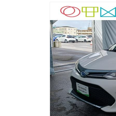
マガジン
車カタログ
自動車ローン
保険
レビュー
価格相場
教習所
用語集