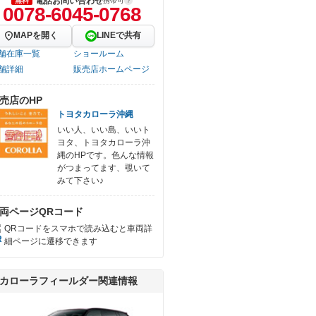
電話お問い合わせ
無料
携帯可
0078-6045-0768
MAPを開く
LINEで共有
舗在庫一覧
ショールーム
舗詳細
販売店ホームページ
売店のHP
トヨタカローラ沖縄
いい人、いい島、いいト
ヨタ、トヨタカローラ沖
縄のHPです。色んな情報
がつまってます、覗いて
みて下さい♪
両ページQRコード
QRコードをスマホで読み込むと車両詳
細ページに遷移できます
カローラフィールダー関連情報