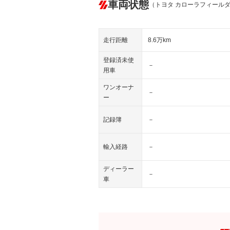
車両状態
（トヨタ カローラフィール
走行距離
8.6万km
登録済未使
－
用車
ワンオーナ
－
ー
記録簿
－
輸入経路
－
ディーラー
－
車