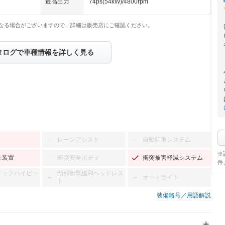
最高出力
74ps(54kW)/4800rpm
なる場合がございますので、詳細は販売店にご確認ください。
タログで車種情報を詳しく見る
レーンアシスト
自動駐車システム
－
－
※
止装置
衝突安全ボディ
衝突被害軽減システム
－
件
チックハイビー
頸部衝撃緩和ヘッドレス
オートライト
－
－
ト
装備略号／用語解説