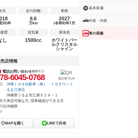
基本装備
年式
走行距離
車検
018
8.6
2027
外装・内装
成30)年
万km
(令和9)年7月
修復歴
排気量
車体色
車の画像
なし
1500cc
ホワイトパー
ルクリスタル
シャイン
販売店情報
電話お問い合わせ
携帯可
78-6045-0768
電話番号QR
店
沖縄トヨタ自動車（株） トヨタウンう
るま江洲店
沖縄県うるま市江洲５２９－１
条件
来店可能な方, 現車確認ができる方
可能
沖縄県
ア
MAPを開く
LINEで共有