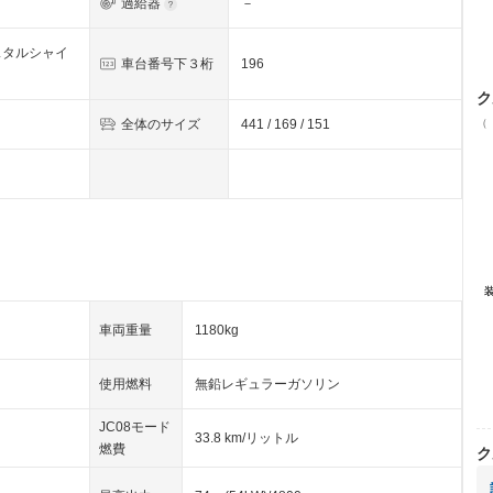
過給器
－
スタルシャイ
車台番号下３桁
196
ク
（
全体のサイズ
441 / 169 / 151
車両重量
1180kg
使用燃料
無鉛レギュラーガソリン
JC08モード
33.8 km/リットル
燃費
ク