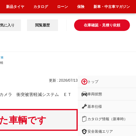
新品タイヤ
カタログ
ローン
保険
新車・中古車マガジン
気に入り
閲覧履歴
在庫確認・見積り依頼
古車
害軽
更新 : 2026/07/13
トップ
車両状態
カメラ 衝突被害軽減システム ＥＴ
基本仕様
いた車輌です
カタログ情報（新車時）
安全装備エリア