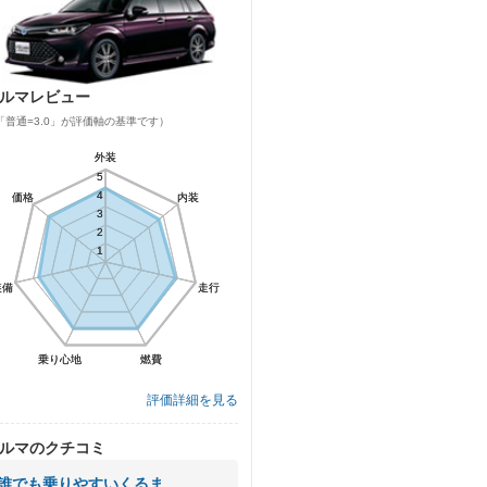
ルマレビュー
「普通=3.0」が評価軸の基準です）
外装
外装
5
5
4
4
価格
価格
内装
内装
3
3
2
2
1
1
装備
装備
走行
走行
乗り心地
乗り心地
燃費
燃費
評価詳細を見る
ルマのクチコミ
誰でも乗りやすいくるま