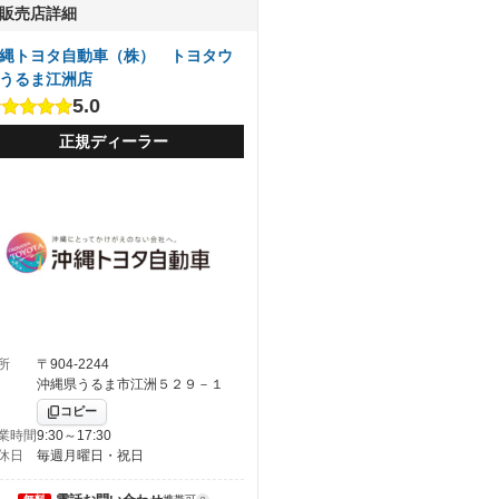
販売店詳細
縄トヨタ自動車（株） トヨタウ
うるま江洲店
5.0
正規ディーラー
所
〒904-2244
沖縄県うるま市江洲５２９－１
コピー
業時間
9:30～17:30
休日
毎週月曜日・祝日