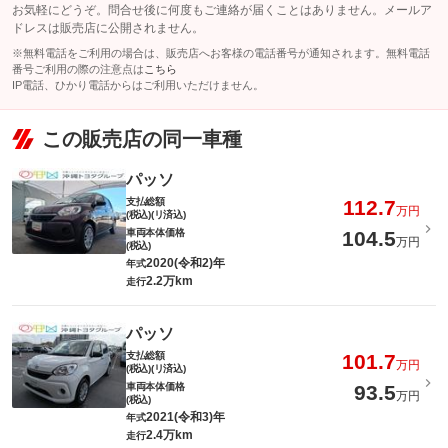
お気軽にどうぞ。問合せ後に何度もご連絡が届くことはありません。メールア
ドレスは販売店に公開されません。
※無料電話をご利用の場合は、販売店へお客様の電話番号が通知されます。無料電話
番号ご利用の際の注意点は
こちら
IP電話、ひかり電話からはご利用いただけません。
この販売店の同一車種
パッソ
支払総額
112.7
万円
(税込)(リ済込)
車両本体価格
104.5
万円
(税込)
2020(令和2)年
年式
2.2万km
走行
パッソ
支払総額
101.7
万円
(税込)(リ済込)
車両本体価格
93.5
万円
(税込)
2021(令和3)年
年式
2.4万km
走行