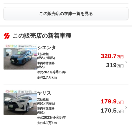
この販売店の在庫一覧を見る
この販売店の新着車種
シエンタ
支払総額
328.7
万円
(税込)(リ済込)
車両本体価格
319
万円
(税込)
2023(令和5)年
年式
2.7万km
走行
ヤリス
支払総額
179.9
万円
(税込)(リ済込)
車両本体価格
170.5
万円
(税込)
2023(令和5)年
年式
4.1万km
走行