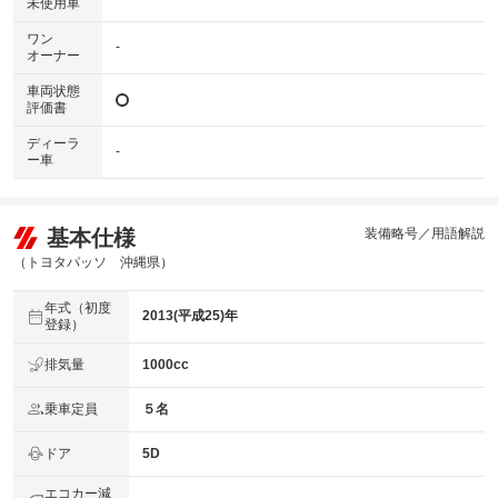
未使用車
ワン
-
オーナー
車両状態
評価書
ディーラ
-
ー車
基本仕様
装備略号／用語解説
（トヨタパッソ 沖縄県）
年式（初度
2013(平成25)年
登録）
排気量
1000cc
乗車定員
５名
ドア
5D
エコカー減