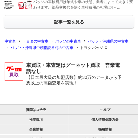
パッソの車検費用は年式や車の状態、業者によって大きく変
わります。部品交換代を除く車検費用の相場は4～…
記事一覧を見る
中古車
トヨタの中古車
パッソの中古車
パッソ・沖縄県の中古車
パッソ・沖縄県中頭郡読谷村の中古車
トヨタ パッソ Ｘ
車買取・車査定はグーネット買取 営業電
話なし
【日本最大級の加盟店数】約30万のデータから予
想以上の高額査定を実現！
質問はコチラ
ヘルプ
推奨環境
個人情報保護方針
企業情報
採用情報