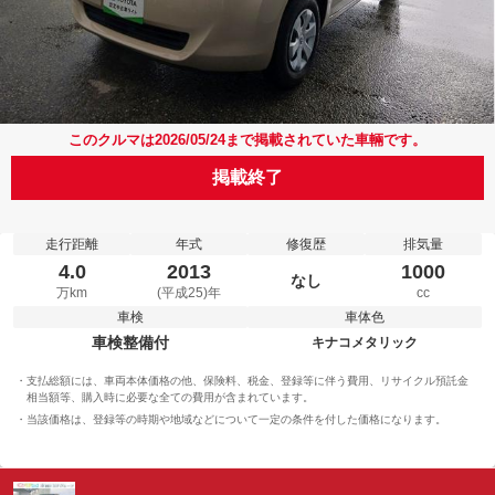
このクルマは2026/05/24まで掲載されていた車輛です。
掲載終了
走行距離
年式
修復歴
排気量
4.0
2013
1000
なし
万km
(平成25)年
cc
車検
車体色
車検整備付
キナコメタリック
支払総額には、車両本体価格の他、保険料、税金、登録等に伴う費用、リサイクル預託金
相当額等、購入時に必要な全ての費用が含まれています。
当該価格は、登録等の時期や地域などについて一定の条件を付した価格になります。