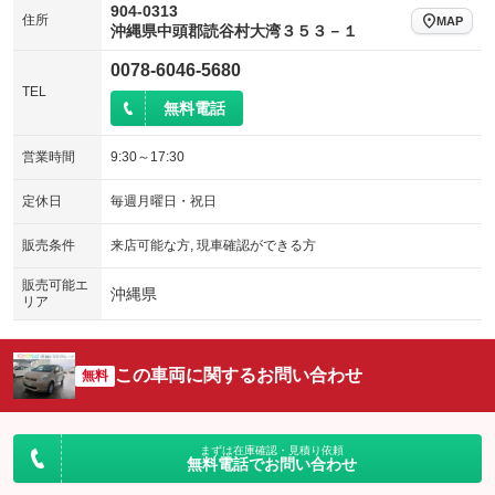
904-0313
住所
MAP
沖縄県中頭郡読谷村大湾３５３－１
0078-6046-5680
TEL
無料電話
営業時間
9:30～17:30
定休日
毎週月曜日・祝日
販売条件
来店可能な方, 現車確認ができる方
販売可能エ
沖縄県
リア
この車両に関するお問い合わせ
無料
まずは在庫確認・見積り依頼
無料電話でお問い合わせ