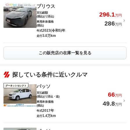
プリウス
支払総額
296.1
万円
(税込)(リ済込)
車両本体価格
286
万円
(税込)
2023(令和5)年
年式
3.0万km
走行
この販売店の在庫一覧を見る
探している条件に近いクルマ
パッソ
グーネットセレクト
支払総額
66
万円
(税込)(リ済込・追)
車両本体価格
49.8
万円
(税込)
2017年
年式
1.4万km
走行