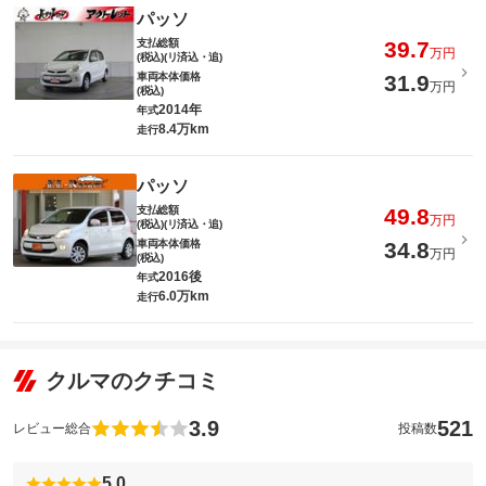
パッソ
支払総額
39.7
万円
(税込)(リ済込・追)
車両本体価格
31.9
万円
(税込)
2014年
年式
8.4万km
走行
パッソ
支払総額
49.8
万円
(税込)(リ済込・追)
車両本体価格
34.8
万円
(税込)
2016後
年式
6.0万km
走行
クルマのクチコミ
3.9
521
レビュー総合
投稿数
5.0