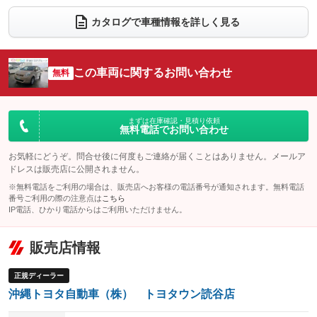
電動リアゲート
フロントカメラ
カタログで車種情報を詳しく見る
：装備なし
：装備なし
シートエアコン
全周囲カメラ
：装備なし
：装備なし
サイドカメラ
ルーフレール
この車両に関するお問い合わせ
：装備なし
無料
：装備なし
エアサスペンション
ヘッドライトウォッシャー
：装備なし
：装備なし
装備略号／用語解説
まずは在庫確認・見積り依頼
無料電話でお問い合わせ
お気軽にどうぞ。問合せ後に何度もご連絡が届くことはありません。メールア
ドレスは販売店に公開されません。
※無料電話をご利用の場合は、販売店へお客様の電話番号が通知されます。無料電話
番号ご利用の際の注意点は
こちら
IP電話、ひかり電話からはご利用いただけません。
販売店情報
正規ディーラー
沖縄トヨタ自動車（株） トヨタウン読谷店