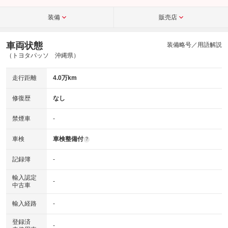
装備
販売店
車両状態
装備略号／用語解説
（トヨタパッソ 沖縄県）
走行距離
4.0万km
修復歴
なし
禁煙車
-
車検
車検整備付
?
記録簿
-
輸入認定
-
中古車
輸入経路
-
登録済
-