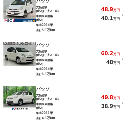
パッソ
支払総額
48.9
万円
(税込)(リ済込・追)
車両本体価格
40.1
万円
(税込)
2014年
年式
5.9万km
走行
パッソ
支払総額
60.2
万円
(税込)(リ済込・追)
車両本体価格
48
万円
(税込)
2014年
年式
6.3万km
走行
パッソ
支払総額
49.8
万円
(税込)(リ済込・追)
車両本体価格
38.9
万円
(税込)
2011年
年式
4.3万km
走行