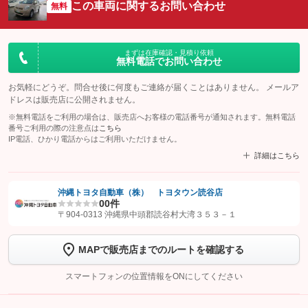
この車両に関するお問い合わせ
無料
まずは在庫確認・見積り依頼
無料電話でお問い合わせ
お気軽にどうぞ。問合せ後に何度もご連絡が届くことはありません。 メールア
ドレスは販売店に公開されません。
※無料電話をご利用の場合は、販売店へお客様の電話番号が通知されます。無料電話
番号ご利用の際の注意点は
こちら
IP電話、ひかり電話からはご利用いただけません。
詳細はこちら
沖縄トヨタ自動車（株） トヨタウン読谷店
0
0件
【STEP1】
認証画面でグーネットを友だち追加してから「許可する」ボタンを押
〒904-0313 沖縄県中頭郡読谷村大湾３５３－１
します
MAPで販売店までのルートを確認する
【STEP2】
トーク画面で
ボタンをタップして問い合わせを
完了してください。
スマートフォンの位置情報をONにしてください
こちら