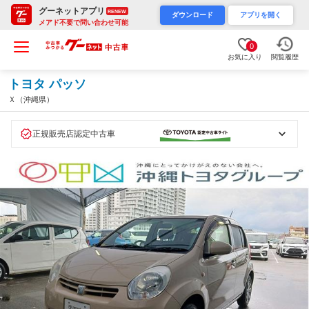
グーネットアプリ
RENEW
ダウンロード
アプリを開く
メアド不要で問い合わせ可能
0
お気に入り
閲覧履歴
トヨタ パッソ
Ｘ（沖縄県）
正規販売店認定中古車