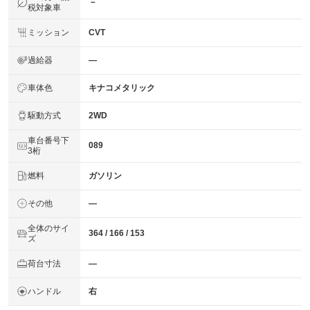
－
税対象車
ミッション
CVT
過給器
―
車体色
キナコメタリック
駆動方式
2WD
車台番号下
089
3桁
燃料
ガソリン
その他
―
全体のサイ
364 / 166 / 153
ズ
荷台寸法
―
ハンドル
右