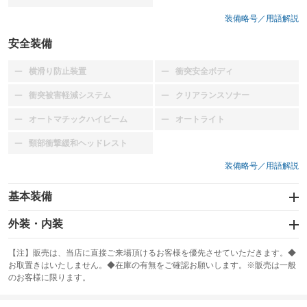
装備略号／用語解説
安全装備
横滑り防止装置
衝突安全ボディ
：装備なし
：装備なし
衝突被害軽減システム
クリアランスソナー
：装備なし
：装備なし
オートマチックハイビーム
オートライト
：装備なし
：装備なし
頸部衝撃緩和ヘッドレスト
：装備なし
装備略号／用語解説
基本装備
エアバッグ：運転席/助手席
外装・内装
：装備あり
スライドドア
カーナビ
：装備なし
：装備なし
【注】販売は、当店に直接ご来場頂けるお客様を優先させていただきます。◆
お取置きはいたしません。◆在庫の有無をご確認お願いします。※販売は一般
サンルーフ
ABS
TV
：装備なし
：装備あり
：装備なし
のお客様に限ります。
エアコン
Wエアコン
オーディオ：CDまたはCDチェンジャー
：装備あり
：装備なし
：装備あり