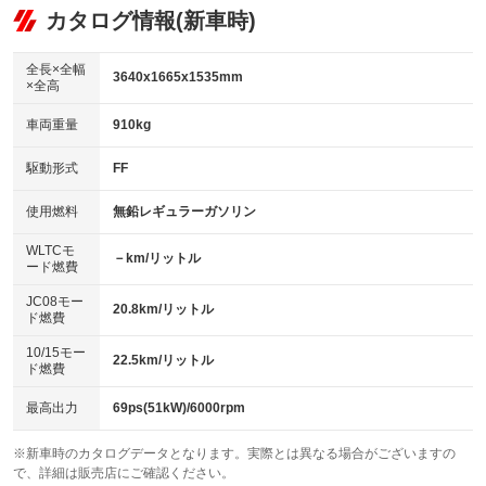
リフトアップ
パワーステアリング
カタログ情報(新車時)
ビジュアル
：装備なし
：装備あり
：装備なし
ダウンヒルアシストコントロール
アルミホイール
：装備なし
：装備なし
全長×全幅
3640x1665x1535mm
×全高
パワーウィンドウ
盗難防止システム
革シート
ハーフレザーシート
：装備あり
：装備あり
：装備なし
：装備なし
車両重量
910kg
アイドリングストップ
ドライブレコーダー
キーレス
LEDヘッドランプ
：装備なし
：装備なし
：装備あり
：装備なし
USB入力端子
Bluetooth接続
駆動形式
FF
HID(キセノンライト)
ポータブルナビ
：装備なし
：装備なし
：装備なし
：装備なし
100V電源
クリーンディーゼル
バックカメラ
ETC
使用燃料
無鉛レギュラーガソリン
：装備なし
：装備なし
：装備なし
：装備なし
センターデフロック
エアロ
スマートキー
：装備なし
WLTCモ
：装備なし
：装備あり
－km/リットル
ード燃費
レンタカーアップ
展示・試乗車
ローダウン
ランフラットタイヤ
：装備なし
：装備なし
：装備なし
：装備なし
JC08モー
20.8km/リットル
ド燃費
電動格納ミラー
パワーシート
3列シート
：装備なし
：装備なし
：装備なし
10/15モー
装備略号／用語解説
22.5km/リットル
ベンチシート
フルフラットシート
ド燃費
：装備あり
：装備なし
チップアップシート
オットマン
：装備なし
：装備なし
最高出力
69ps(51kW)/6000rpm
電動格納サードシート
シートヒーター
：装備なし
：装備なし
※新車時のカタログデータとなります。実際とは異なる場合がございますの
で、詳細は販売店にご確認ください。
ウォークスルー
後席モニター
：装備なし
：装備なし