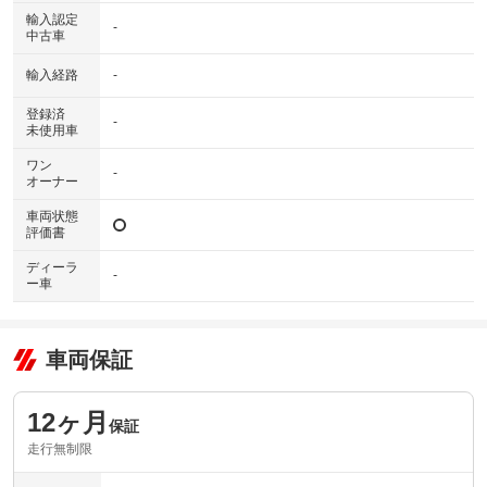
輸入認定
-
中古車
輸入経路
-
登録済
-
未使用車
ワン
-
オーナー
車両状態
評価書
ディーラ
-
ー車
車両保証
12ヶ月
保証
走行無制限