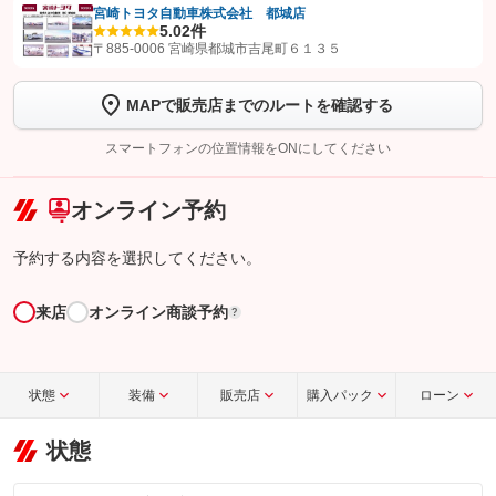
宮崎トヨタ自動車株式会社 都城店
5.0
2件
【STEP1】
認証画面でグーネットを友だち追加してから「許可する」ボタンを押
〒885-0006 宮崎県都城市吉尾町６１３５
します
MAPで販売店までのルートを確認する
【STEP2】
トーク画面で
ボタンをタップして問い合わせを
完了してください。
スマートフォンの位置情報をONにしてください
こちら
オンライン予約
予約する内容を選択してください。
来店
オンライン商談予約
?
状態
装備
販売店
購入パック
ローン
状態