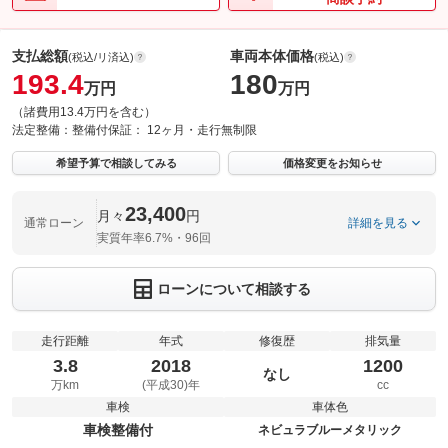
支払総額
車両本体価格
(税込/リ済込)
(税込)
193.4
180
万円
万円
（諸費用13.4万円を含む）
法定整備：
整備付
保証：
12ヶ月・走行無制限
希望予算で相談してみる
価格変更をお知らせ
23,400
月々
円
通常ローン
詳細を見る
実質年率6.7%・96回
ローンについて相談する
走行距離
年式
修復歴
排気量
3.8
2018
1200
なし
万km
(平成30)年
cc
車検
車体色
車検整備付
ネビュラブルーメタリック