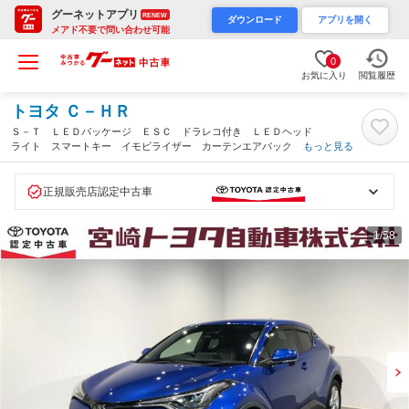
グーネットアプリ
RENEW
ダウンロード
アプリを開く
メアド不要で問い合わせ可能
0
お気に入り
閲覧履歴
トヨタ Ｃ－ＨＲ
Ｓ－Ｔ ＬＥＤパッケージ ＥＳＣ ドラレコ付き ＬＥＤヘッド
ライト スマートキー イモビライザー カーテンエアバック 衝
もっと見る
突軽減システム メモリナビ エアコン ミュージックプレイヤー
接続可 ＥＴＣ 記録簿 ＤＶＤ エアバッグ（宮崎県）
正規販売店認定中古車
1
/58