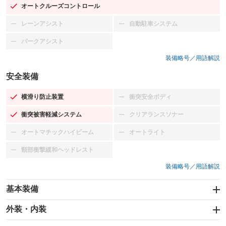
オートクルーズコントロール
：装備あり
レーンアシスト
自動駐車システム
：装備なし
：装備なし
パークアシスト
：装備なし
装備略号／用語解説
安全装備
横滑り防止装置
衝突安全ボディ
：装備あり
：装備なし
衝突被害軽減システム
クリアランスソナー
：装備あり
：装備なし
オートマチックハイビーム
オートライト
：装備なし
：装備なし
頸部衝撃緩和ヘッドレスト
：装備なし
装備略号／用語解説
基本装備
エアバッグ：運転席/助手席/サイド
外装・内装
：装備あり
スライドドア