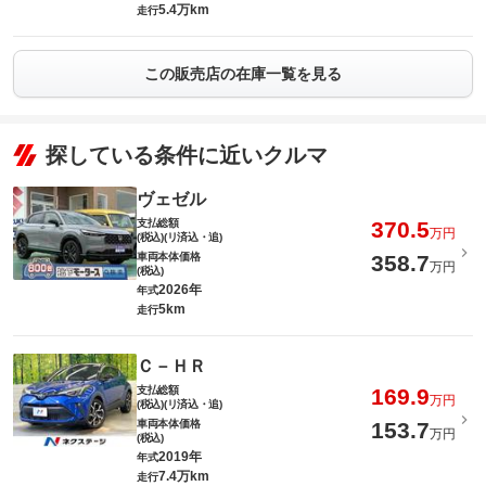
5.4万km
走行
この販売店の在庫一覧を見る
探している条件に近いクルマ
ヴェゼル
支払総額
370.5
万円
(税込)(リ済込・追)
車両本体価格
358.7
万円
(税込)
2026年
年式
5km
走行
Ｃ－ＨＲ
支払総額
169.9
万円
(税込)(リ済込・追)
車両本体価格
153.7
万円
(税込)
2019年
年式
7.4万km
走行