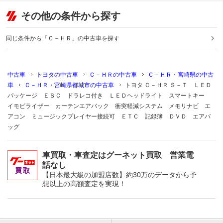
その他の条件から探す
同じ条件から「Ｃ－ＨＲ」の中古車を探す
中古車
トヨタの中古車
Ｃ－ＨＲの中古車
Ｃ－ＨＲ・宮崎県の中古
車
Ｃ－ＨＲ・宮崎県都城市の中古車
トヨタ Ｃ－ＨＲ Ｓ－Ｔ ＬＥＤ
パッケージ ＥＳＣ ドラレコ付き ＬＥＤヘッドライト スマートキー
イモビライザー カーテンエアバック 衝突軽減システム メモリナビ エ
アコン ミュージックプレイヤー接続可 ＥＴＣ 記録簿 ＤＶＤ エアバ
ッグ
車買取・車査定はグーネット買取 営業電
話なし
【日本最大級の加盟店数】約30万のデータから予
想以上の高額査定を実現！