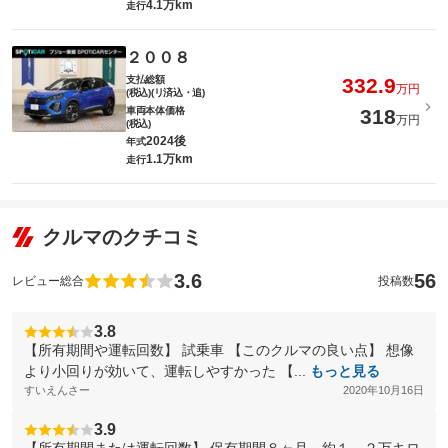
4.1万km
走行
２００８
支払総額
332.9
万円
(税込)(リ済込・追)
車両本体価格
318
万円
(税込)
2024後
年式
1.1万km
走行
クルマのクチコミ
3.6
56
レビュー総合
投稿数
3.8
【所有期間や運転回数】 試乗車 【このクルマの良い点】 想像
より小回りが効いて、運転しやすかった 【...
もっと見る
すいえんさー
2020年10月16日
3.9