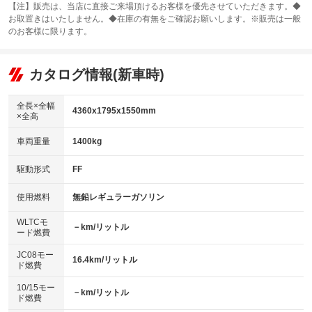
カーナビ：メモリーナビ他
：装備なし
：装備あり
【注】販売は、当店に直接ご来場頂けるお客様を優先させていただきます。◆
お取置きはいたしません。◆在庫の有無をご確認お願いします。※販売は一般
サンルーフ
ABS
TV：フルセグ
：装備なし
：装備あり
：装備あり
のお客様に限ります。
エアコン
Wエアコン
オーディオ：CDまたはCDチェンジャー／ミュージックプレイヤー接続
：装備あり
：装備なし
：装備あり
可
リフトアップ
パワーステアリング
カタログ情報(新車時)
：装備なし
：装備あり
ビジュアル：-／DVD再生
：装備あり
ダウンヒルアシストコントロール
：装備なし
アルミホイール：アルミホイール
全長×全幅
：装備あり
4360x1795x1550mm
×全高
パワーウィンドウ
盗難防止システム
：装備あり
：装備あり
革シート
ハーフレザーシート
：装備なし
：装備なし
車両重量
1400kg
アイドリングストップ
ドライブレコーダー
：装備なし
：装備あり
キーレス
LEDヘッドランプ
：装備あり
：装備あり
USB入力端子
Bluetooth接続
駆動形式
FF
：装備なし
：装備なし
HID(キセノンライト)
ポータブルナビ
：装備なし
：装備なし
100V電源
クリーンディーゼル
使用燃料
無鉛レギュラーガソリン
：装備なし
：装備なし
バックカメラ
ETC
：装備あり
：装備あり
センターデフロック
：装備なし
WLTCモ
エアロ
スマートキー
－km/リットル
：装備なし
：装備あり
ード燃費
レンタカーアップ
展示・試乗車
：装備なし
：装備なし
ローダウン
ランフラットタイヤ
：装備なし
：装備なし
JC08モー
16.4km/リットル
ド燃費
電動格納ミラー
：装備なし
パワーシート
3列シート
：装備なし
：装備なし
10/15モー
装備略号／用語解説
－km/リットル
ド燃費
ベンチシート
フルフラットシート
：装備なし
：装備なし