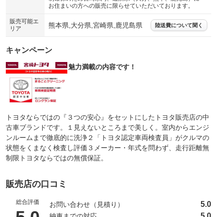
お住まいの方への販売に限らせていただいております。
販売可能エ
熊本県,大分県,宮崎県,鹿児島県
陸送費について聞く
リア
キャンペーン
魅力満載の内容です！
トヨタならではの『３つの安心』をセットにしたトヨタ販売店の中
古車ブランドです。１見えないところまで美しく。室内からエンジ
ンルームまで徹底的に洗浄２「トヨタ認定車両検査員」がクルマの
状態をくまなく検査し評価３メーカー・年式を問わず、走行距離無
制限トヨタならではの無償保証。
販売店の口コミ
総合評価
5.0
お問い合わせ（見積り）
（5点満点中）
5.0
納車までの対応