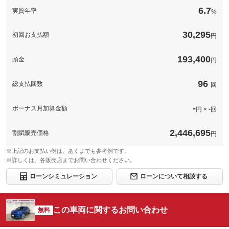
１２か月点検＋プロケア（６か月）点検）
6.7
実質年率
%
このパックの見積もり依頼（無料）
備考
－
30,295
初回お支払額
円
このパックの見積もり依頼（無料）
193,400
頭金
円
96
総支払回数
回
-
ボーナス月加算金額
円 × -回
2,446,695
割賦販売価格
円
※上記のお支払い例は、あくまでも参考例です。
※詳しくは、各販売店までお問い合わせください。
ローンシミュレーション
ローンについて相談する
この車両に関するお問い合わせ
無料