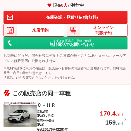
現在
0
人
が検討中
在庫確認・見積り依頼(無料)
オンライン
来店予約
商談予約
まずは在庫確認・見積り依頼
無料電話でお問い合わせ
お気軽にどうぞ。問合せ後に何度もご連絡が届くことはありません。メールア
ドレスは販売店に公開されません。
※無料電話をご利用の場合は、販売店へお客様の電話番号が通知されます。無料電話
番号ご利用の際の注意点は
こちら
IP電話、ひかり電話からはご利用いただけません。
この販売店の同一車種
Ｃ－ＨＲ
支払総額
170.4
万円
(税込)(リ済込)
車両本体価格
159
万円
(税込)
2017(平成29)年
年式