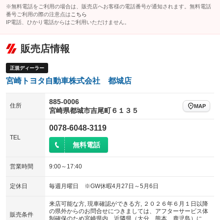
※無料電話をご利用の場合は、販売店へお客様の電話番号が通知されます。無料電話
番号ご利用の際の注意点は
こちら
IP電話、ひかり電話からはご利用いただけません。
販売店情報
正規ディーラー
宮崎トヨタ自動車株式会社 都城店
885-0006
住所
MAP
宮崎県都城市吉尾町６１３５
0078-6048-3119
TEL
無料電話
営業時間
9:00～17:40
定休日
毎週月曜日 ※GW休暇4月27日～5月6日
来店可能な方, 現車確認ができる方, ２０２６年６月１日以降
の県外からのお問合せにつきましては、アフターサービス体
販売条件
制確保のため宮崎県内、近隣県（大分、熊本、鹿児島）に