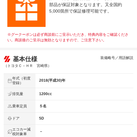
部品が保証対象となります。又全国約
5,000箇所で保証修理可能です。
※グークーポンは必ず商談前にご呈示いただき、特典内容をご確認くださ
い。商談後のご呈示は無効となりますので、ご注意下さい。
基本仕様
装備略号／用語解説
（トヨタＣ－ＨＲ 宮崎県）
年式（初度
2018(平成30)年
登録）
排気量
1200cc
乗車定員
５名
ドア
5D
エコカー減
－
税対象車