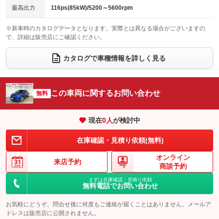
チップアップシート
オットマン
最高出力
116ps(85kW)/5200～5600rpm
：装備なし
：装備なし
電動格納サードシート
シートヒーター
：装備なし
：装備なし
※新車時のカタログデータとなります。実際とは異なる場合がございますの
で、詳細は販売店にご確認ください。
ウォークスルー
後席モニター
：装備なし
：装備なし
カタログで車種情報を詳しく見る
電動リアゲート
フロントカメラ
：装備なし
：装備なし
シートエアコン
全周囲カメラ
：装備なし
：装備なし
この車両に関するお問い合わせ
サイドカメラ
無料
ルーフレール
：装備なし
：装備なし
エアサスペンション
ヘッドライトウォッシャー
：装備なし
：装備なし
現在
0
人
が検討中
装備略号／用語解説
在庫確認・見積り依頼(無料)
オンライン
来店予約
商談予約
まずは在庫確認・見積り依頼
無料電話でお問い合わせ
お気軽にどうぞ。問合せ後に何度もご連絡が届くことはありません。メールア
ドレスは販売店に公開されません。