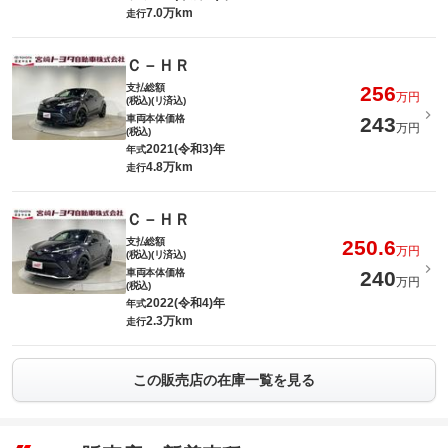
7.0万km
走行
Ｃ－ＨＲ
支払総額
256
万円
(税込)(リ済込)
車両本体価格
243
万円
(税込)
2021(令和3)年
年式
4.8万km
走行
Ｃ－ＨＲ
支払総額
250.6
万円
(税込)(リ済込)
車両本体価格
240
万円
(税込)
2022(令和4)年
年式
2.3万km
走行
この販売店の在庫一覧を見る