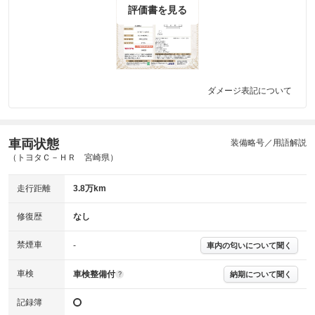
評価書を見る
ダメージ表記について
車両状態
装備略号／用語解説
（トヨタＣ－ＨＲ 宮崎県）
走行距離
3.8万km
修復歴
なし
禁煙車
-
車内の匂いについて聞く
車検
車検整備付
納期について聞く
?
記録簿