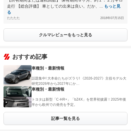
【所有期間または運転回数】 保有期間８ヶ月、約１．２万キロ
走行 【総合評価】 車としての出来は良い。だか、...
もっと見
る
たたたた
2018年07月15日
クルマレビューをもっと見る
おすすめ記事
車種別・最新情報
話題集中! 大本命たちがズラリ! 《2026-2027》主役モデル大
研究2026年から2027年にか…
車種別・最新情報
トヨタは新型「C-HR+」「bZ4X」を世界初披露！2025年後
半から欧州での発売を予定。
記事一覧を見る