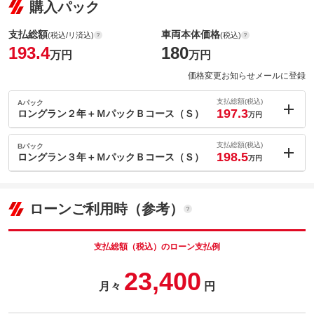
購入パック
支払総額
車両本体価格
(税込/リ済込)
(税込)
193.4
180
万円
万円
価格変更お知らせメールに登録
支払総額(税込)
Aパック
197.3
ロングラン２年＋ＭパックＢコース（Ｓ）
万円
内：オプシ
3.9
ョン価格
支払総額(税込)
Bパック
万円
198.5
(税込)
ロングラン３年＋ＭパックＢコース（Ｓ）
万円
車両本体価
180
万円
内：オプシ
格
5.1
ョン価格
万円
(税込)
ローンご利用時（参考）
車両本体価
180
万円
格
パック内容
支払総額（税込）のローン支払例
・ロングラン保証合計２年・メンテナンスパックＢコース（法定
23,400
１２か月点検＋プロケア（６か月）点検）
パック内容
月々
円
備考
－
・ロングラン保証合計３年・メンテナンスパックＢコース（法定