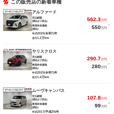
この販売店の新着車種
アルファード
グーネットセレクト
支払総額
562.3
万円
(税込)(リ済込)
車両本体価格
550
万円
(税込)
2025(令和7)年
年式
1.2万km
走行
ヤリスクロス
支払総額
290.7
万円
(税込)(リ済込)
車両本体価格
280
万円
(税込)
2025(令和7)年
年式
1.4万km
走行
ムーヴキャンバス
グーネットセレクト
支払総額
107.8
万円
(税込)(リ済込)
車両本体価格
99
万円
(税込)
2017(平成29)年
年式