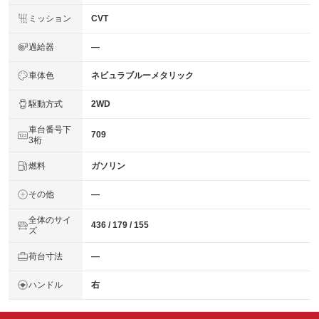
ミッション
CVT
過給器
―
車体色
ネビュラブルーメタリック
駆動方式
2WD
車台番号下
709
3桁
燃料
ガソリン
その他
―
全体のサイ
436 / 179 / 155
ズ
荷台寸法
―
ハンドル
右