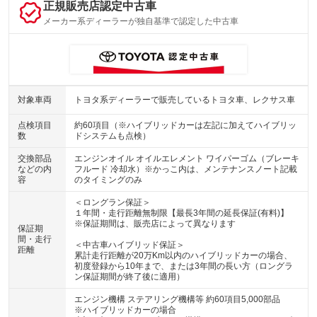
正規販売店認定中古車
メーカー系ディーラーが独自基準で認定した中古車
対象車両
トヨタ系ディーラーで販売しているトヨタ車、レクサス車
点検項目
約60項目（※ハイブリッドカーは左記に加えてハイブリッ
数
ドシステムも点検）
交換部品
エンジンオイル オイルエレメント ワイパーゴム（ブレーキ
などの内
フルード 冷却水）※かっこ内は、メンテナンスノート記載
容
のタイミングのみ
＜ロングラン保証＞
１年間・走行距離無制限【最長3年間の延長保証(有料)】
※保証期間は、販売店によって異なります
保証期
間・走行
＜中古車ハイブリッド保証＞
距離
累計走行距離が20万Km以内のハイブリッドカーの場合、
初度登録から10年まで、または3年間の長い方（ロングラ
ン保証期間が終了後に適用）
エンジン機構 ステアリング機構等 約60項目5,000部品
※ハイブリッドカーの場合