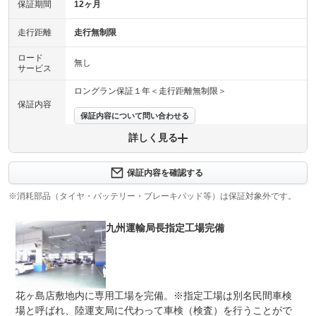
保証期間
12ヶ月
走行距離
走行無制限
ロード
無し
サービス
ロングラン保証１年＜走行距離無制限＞
保証内容
保証内容について問い合わせる
詳しく見る
保証項目
-
修理回数
-
保証内容を確認する
※消耗部品（タイヤ・バッテリー・ブレーキパッド等）は保証対象外です。
上限金額
-
九州運輸局長指定工場完備
免責金
無し
保証修理
-
受付先
整備付 法定12ヶ月または法定24ヶ月点検整備付
花ヶ島店敷地内に専用工場を完備。※指定工場は別名民間車検
法定整備
※車検なし・車検整備付の場合は法定24ヶ月点検整備付
※商用車は6ヶ月または12ヶ月点検整備付
場と呼ばれ、陸運支局に代わって車検（検査）を行うことがで