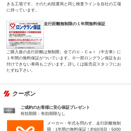
きる工場です。そのため陸運局と同じ検査ラインを自社の工場
法定整備
車を知り尽くした優秀なサービスエンジニアが信頼技術で
に持っています。
について
整備致します。安心してお乗り頂けます。
走行距離無制限の１年間無料保証
ご購入後の走行距離は無制限。全てのＵ－Ｃａｒ（中古車）に
１年間の無料保証がついています。※一部ロングラン保証をお
付けできない車両もございます。詳しくは販売店スタッフにお
たずね下さい。
クーポン
ご成約のお客様に安心保証プレゼント
有効期限：有効期限なし
メーカー・年式を問わず、走行距離無制
限・1年間の無料保証！約60項目・5000