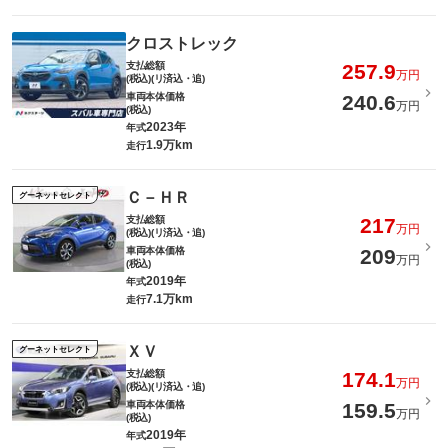
クロストレック
支払総額
257.9
万円
(税込)(リ済込・追)
車両本体価格
240.6
万円
(税込)
2023年
年式
1.9万km
走行
Ｃ－ＨＲ
グーネットセレクト
支払総額
217
万円
(税込)(リ済込・追)
車両本体価格
209
万円
(税込)
2019年
年式
7.1万km
走行
ＸＶ
グーネットセレクト
支払総額
174.1
万円
(税込)(リ済込・追)
車両本体価格
159.5
万円
(税込)
2019年
年式