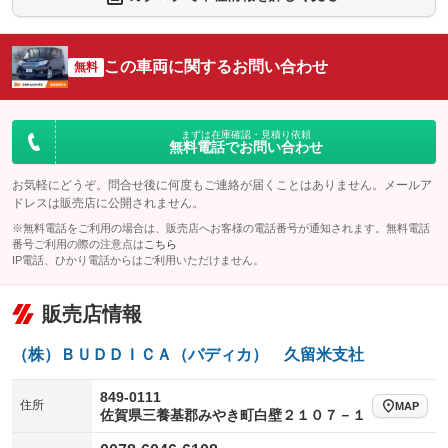
シートエアコン
全周囲カメラ
：装備なし
：装備なし
サイドカメラ
ルーフレール
この車両に関するお問い合わせ
：装備なし
無料
：装備なし
エアサスペンション
ヘッドライトウォッシャー
：装備なし
：装備なし
装備略号／用語解説
まずは在庫確認・見積り依頼
無料電話でお問い合わせ
お気軽にどうぞ。問合せ後に何度もご連絡が届くことはありません。メールア
ドレスは販売店に公開されません。
※無料電話をご利用の場合は、販売店へお客様の電話番号が通知されます。無料電話
番号ご利用の際の注意点は
こちら
IP電話、ひかり電話からはご利用いただけません。
販売店情報
（株）ＢＵＤＤＩＣＡ（バディカ） 久留米支社
849-0111
住所
MAP
佐賀県三養基郡みやき町白壁２１０７－１