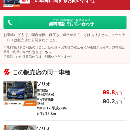
この車両に関するお問い合わせ
無料
まずは在庫確認・見積り依頼
無料電話でお問い合わせ
お気軽にどうぞ。問合せ後に何度もご連絡が届くことはありません。メールア
ドレスは販売店に公開されません。
※無料電話をご利用の場合は、販売店へお客様の電話番号が通知されます。無料電話
番号ご利用の際の注意点は
こちら
IP電話、ひかり電話からはご利用いただけません。
この販売店の同一車種
ソリオ
支払総額
99.8
万円
(税込)(リ済込)
車両本体価格
90.2
万円
(税込)
2017(平成29)年
年式
5.3万km
走行
ソリオ