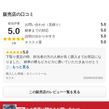
販売店の口コミ
総合評価
5.0
お問い合わせ（見積り）
（5点満点中）
5.0
5.0
納車までの対応
5.0
説明の分かりやすさ
5.0
オススメ度
1件
5.0
下取り査定の時、担当者の方の人柄が良く購入までお世話にな
りました。 納車の際もピカピカに磨いていただきありがとう
ご...
もっと見る
購入した車種：ダイハツトール
サクオ
2026年03月28日
この販売店のレビュー一覧を見る