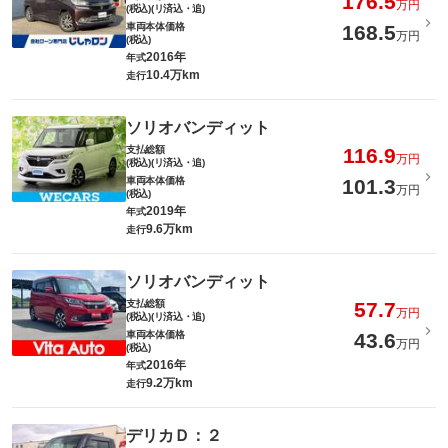
176.5
万円
(税込)(リ済込・追)
車両本体価格
168.5
万円
(税込)
2016年
年式
10.4万km
走行
ソリオバンディット
支払総額
116.9
万円
(税込)(リ済込・追)
車両本体価格
101.3
万円
(税込)
2019年
年式
9.6万km
走行
ソリオバンディット
支払総額
57.7
万円
(税込)(リ済込・追)
車両本体価格
43.6
万円
(税込)
2016年
年式
9.2万km
走行
デリカＤ：２