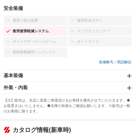
安全装備
横滑り防止装置
衝突安全ボディ
：装備なし
：装備なし
衝突被害軽減システム
クリアランスソナー
：装備あり
：装備なし
オートマチックハイビーム
オートライト
：装備なし
：装備なし
頸部衝撃緩和ヘッドレスト
：装備なし
装備略号／用語解説
基本装備
エアバッグ
外装・内装
：装備なし
スライドドア：両面電動
カーナビ
：装備あり
：装備なし
【注】販売は、当店に直接ご来場頂けるお客様を優先させていただきます。◆
お取置きはいたしません。◆在庫の有無をご確認お願いします。※販売は一般
サンルーフ
ABS
TV：フルセグ
：装備なし
：装備あり
：装備あり
のお客様に限ります。
エアコン
Wエアコン
オーディオ
：装備あり
：装備なし
：装備なし
リフトアップ
パワーステアリング
カタログ情報(新車時)
ビジュアル
：装備なし
：装備あり
：装備なし