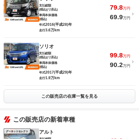
支払総額
79.8
万円
(税込)(リ済込)
車両本体価格
69.9
万円
(税込)
2016(平成28)年
年式
3.6万km
走行
ソリオ
支払総額
99.8
万円
(税込)(リ済込)
車両本体価格
90.2
万円
(税込)
2017(平成29)年
年式
1.9万km
走行
この販売店の在庫一覧を見る
この販売店の新着車種
アルト
グーネットセレクト
支払総額