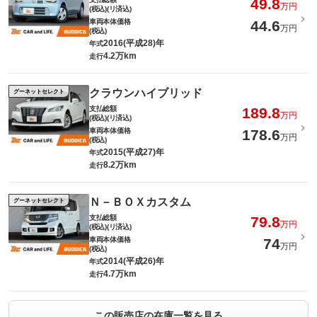
49.8
万円
(税込)(リ済込)
車両本体価格
44.6
万円
(税込)
2016(平成28)年
年式
4.2万km
走行
クラウンハイブリッド
グーネットセレクト
支払総額
189.8
万円
(税込)(リ済込)
車両本体価格
178.6
万円
(税込)
2015(平成27)年
年式
8.2万km
走行
Ｎ－ＢＯＸカスタム
グーネットセレクト
支払総額
79.8
万円
(税込)(リ済込)
車両本体価格
74
万円
(税込)
2014(平成26)年
年式
4.7万km
走行
この販売店の在庫一覧を見る