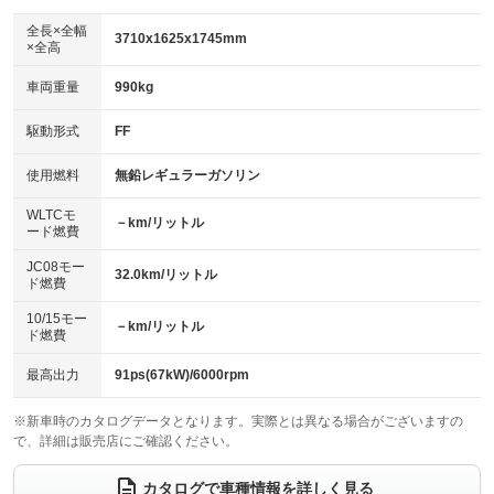
ダウンヒルアシストコントロール
アルミホイール：アルミホイール
：装備なし
：装備あり
全長×全幅
3710x1625x1745mm
×全高
パワーウィンドウ
盗難防止システム
革シート
ハーフレザーシート
：装備あり
：装備あり
：装備なし
：装備なし
車両重量
990kg
アイドリングストップ
ドライブレコーダー
キーレス
LEDヘッドランプ
：装備あり
：装備なし
：装備あり
：装備なし
USB入力端子
Bluetooth接続
駆動形式
FF
HID(キセノンライト)
ポータブルナビ
：装備なし
：装備なし
：装備なし
：装備なし
100V電源
クリーンディーゼル
バックカメラ
ETC
使用燃料
無鉛レギュラーガソリン
：装備なし
：装備なし
：装備あり
：装備あり
センターデフロック
エアロ
スマートキー
：装備なし
WLTCモ
：装備なし
：装備あり
－km/リットル
ード燃費
レンタカーアップ
展示・試乗車
ローダウン
ランフラットタイヤ
：装備なし
：装備なし
：装備なし
：装備なし
JC08モー
32.0km/リットル
ド燃費
電動格納ミラー
パワーシート
3列シート
：装備なし
：装備なし
：装備なし
10/15モー
装備略号／用語解説
－km/リットル
ベンチシート
フルフラットシート
ド燃費
：装備なし
：装備なし
チップアップシート
オットマン
：装備なし
：装備なし
最高出力
91ps(67kW)/6000rpm
電動格納サードシート
シートヒーター
：装備なし
：装備あり
※新車時のカタログデータとなります。実際とは異なる場合がございますの
で、詳細は販売店にご確認ください。
ウォークスルー
後席モニター
：装備なし
：装備なし
電動リアゲート
フロントカメラ
カタログで車種情報を詳しく見る
：装備なし
：装備なし