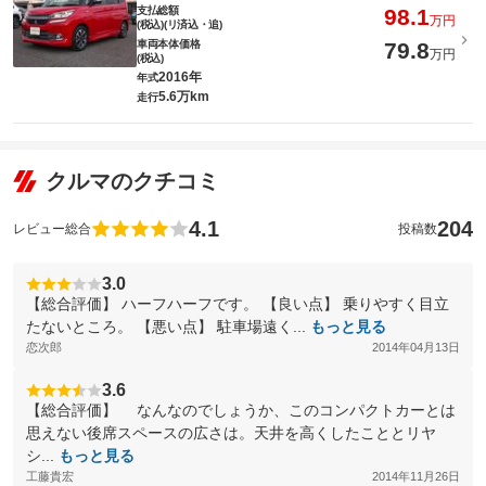
支払総額
98.1
万円
(税込)(リ済込・追)
車両本体価格
79.8
万円
(税込)
2016年
年式
5.6万km
走行
クルマのクチコミ
4.1
204
レビュー総合
投稿数
3.0
【総合評価】 ハーフハーフです。 【良い点】 乗りやすく目立
たないところ。 【悪い点】 駐車場遠く...
もっと見る
恋次郎
2014年04月13日
3.6
【総合評価】 なんなのでしょうか、このコンパクトカーとは
思えない後席スペースの広さは。天井を高くしたこととリヤ
シ...
もっと見る
工藤貴宏
2014年11月26日