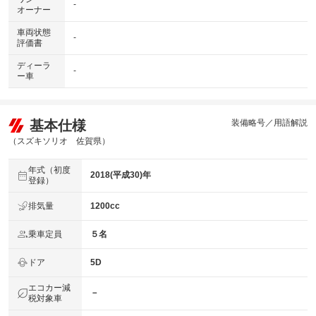
-
オーナー
車両状態
-
評価書
ディーラ
-
ー車
基本仕様
装備略号／用語解説
（スズキソリオ 佐賀県）
年式（初度
2018(平成30)年
登録）
排気量
1200cc
乗車定員
５名
ドア
5D
エコカー減
－
税対象車