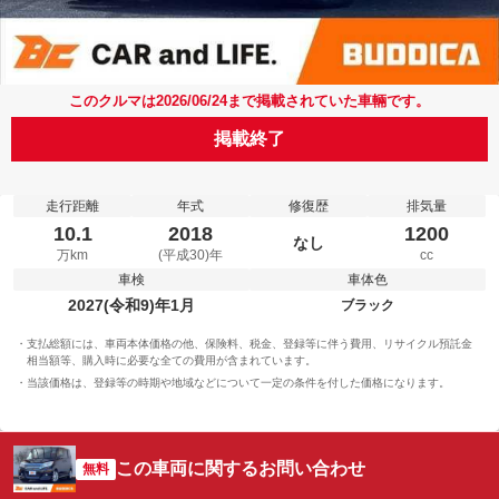
このクルマは2026/06/24まで掲載されていた車輛です。
掲載終了
走行距離
年式
修復歴
排気量
10.1
2018
1200
なし
万km
(平成30)年
cc
車検
車体色
2027(令和9)年1月
ブラック
支払総額には、車両本体価格の他、保険料、税金、登録等に伴う費用、リサイクル預託金
相当額等、購入時に必要な全ての費用が含まれています。
当該価格は、登録等の時期や地域などについて一定の条件を付した価格になります。
この車両に関するお問い合わせ
無料