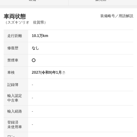
車両状態
装備略号／用語解説
（スズキソリオ 佐賀県）
走行距離
10.1万km
修復歴
なし
禁煙車
車検
2027(令和9)年1月
?
記録簿
-
輸入認定
-
中古車
輸入経路
-
登録済
-
未使用車
ワン