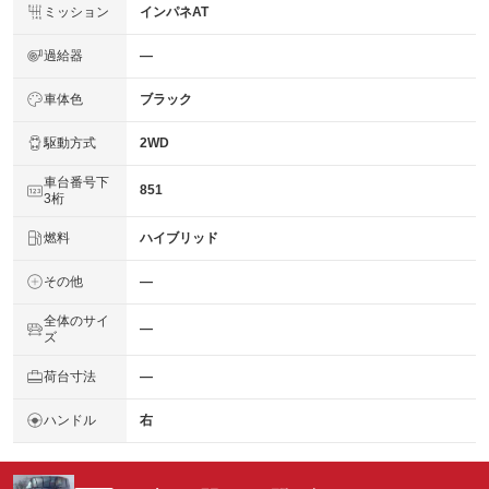
ミッション
インパネAT
過給器
―
車体色
ブラック
駆動方式
2WD
車台番号下
851
3桁
燃料
ハイブリッド
その他
―
全体のサイ
―
ズ
荷台寸法
―
ハンドル
右