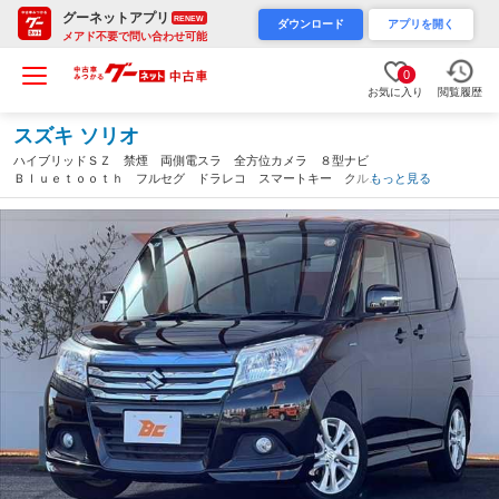
グーネットアプリ
RENEW
ダウンロード
アプリを開く
メアド不要で問い合わせ可能
0
お気に入り
閲覧履歴
スズキ ソリオ
ハイブリッドＳＺ 禁煙 両側電スラ 全方位カメラ ８型ナビ
Ｂｌｕｅｔｏｏｔｈ フルセグ ドラレコ スマートキー クルコ
もっと見る
ン 追突軽減ブレーキ ＬＤＡ シートヒーター ＨＩＤヘッドラ
イト オートライト 革巻きステアリング（佐賀県）