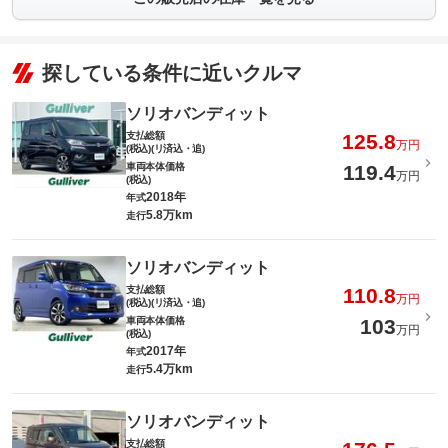
探している条件に近いクルマ
ソリオバンディット
支払総額
125.8
万円
(税込)(リ済込・追)
車両本体価格
119.4
万円
(税込)
2018年
年式
5.8万km
走行
ソリオバンディット
支払総額
110.8
万円
(税込)(リ済込・追)
車両本体価格
103
万円
(税込)
2017年
年式
5.4万km
走行
ソリオバンディット
支払総額