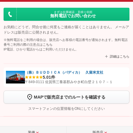
まずは在庫確認・見積り依頼
無料電話でお問い合わせ
お気軽にどうぞ。問合せ後に何度もご連絡が届くことはありません。 メールア
ドレスは販売店に公開されません。
※無料電話をご利用の場合は、販売店へお客様の電話番号が通知されます。無料電話
番号ご利用の際の注意点は
こちら
IP電話、ひかり電話からはご利用いただけません。
詳細はこちら
（株）ＢＵＤＤＩＣＡ（バディカ） 久留米支社
5.0
1件
【STEP1】
認証画面でグーネットを友だち追加してから「許可する」ボタンを押
〒849-0111 佐賀県三養基郡みやき町白壁２１０７－１
します
MAPで販売店までのルートを確認する
【STEP2】
トーク画面で
ボタンをタップして問い合わせを
完了してください。
スマートフォンの位置情報をONにしてください
こちら
装備
販売店