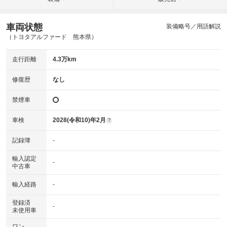
車両状態
装備略号／用語解説
（トヨタアルファード 熊本県）
走行距離
4.3万km
修復歴
なし
禁煙車
車検
2028(令和10)年2月
?
記録簿
-
輸入認定
-
中古車
輸入経路
-
登録済
-
未使用車
ワン