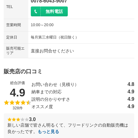
0078-6043-9007
TEL
無料電話
営業時間
10:00～20:00
定休日
毎月第三水曜日（祝日除く）
販売可能エ
直接お問合せください
リア
販売店の口コミ
総合評価
4.8
お問い合わせ（見積り）
（5点満点中）
4.9
4.9
納車までの対応
4.9
説明の分かりやすさ
4.9
オススメ度
328件
3.0
新しい店舗で皆さん明るくて、フリードリンクの自動販売機は
良かったです。
もっと見る