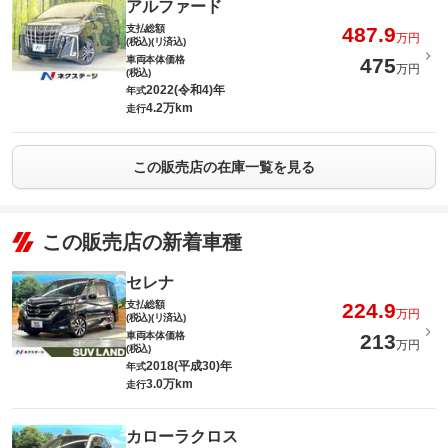
アルファード
支払総額
487.9
万円
(税込)(リ済込)
車両本体価格
475
万円
(税込)
2022(令和4)年
年式
4.2万km
走行
この販売店の在庫一覧を見る
この販売店の新着車種
セレナ
支払総額
224.9
万円
(税込)(リ済込)
車両本体価格
213
万円
(税込)
2018(平成30)年
年式
3.0万km
走行
カローラクロス