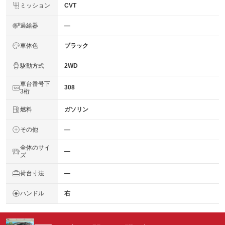
ミッション
CVT
過給器
―
車体色
ブラック
駆動方式
2WD
車台番号下
308
3桁
燃料
ガソリン
その他
―
全体のサイ
―
ズ
荷台寸法
―
ハンドル
右