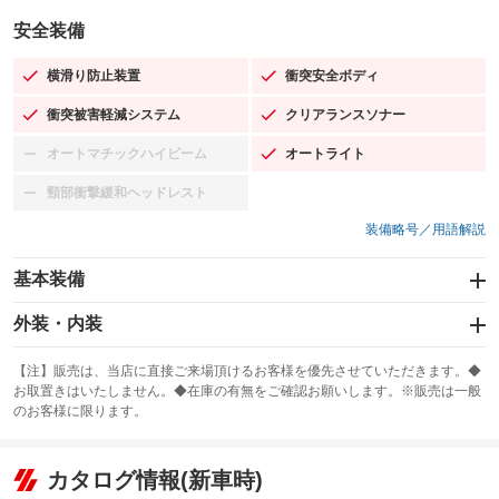
安全装備
横滑り防止装置
衝突安全ボディ
：装備あり
：装備あり
衝突被害軽減システム
クリアランスソナー
：装備あり
：装備あり
オートマチックハイビーム
オートライト
：装備なし
：装備あり
頸部衝撃緩和ヘッドレスト
：装備なし
装備略号／用語解説
基本装備
エアバッグ：運転席/助手席/サイド
外装・内装
：装備あり
スライドドア：両面電動
カーナビ：メモリーナビ他
：装備あり
：装備あり
【注】販売は、当店に直接ご来場頂けるお客様を優先させていただきます。◆
お取置きはいたしません。◆在庫の有無をご確認お願いします。※販売は一般
サンルーフ
ABS
TV
：装備なし
：装備あり
：装備なし
のお客様に限ります。
エアコン
Wエアコン
オーディオ：ミュージックプレイヤー接続可
：装備あり
：装備なし
：装備あり
リフトアップ
パワーステアリング
カタログ情報(新車時)
ビジュアル
：装備なし
：装備あり
：装備なし