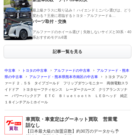
最上級クラスに殴り込み！ ハイエンドミニバン選びは、どう
変わる？王座に君臨するトヨタ・アルファード＆…
パーツ取付・交換
アルファードのホイール選び｜失敗しないサイズと30系・40
系おすすめモデル8選
記事一覧を見る
中古車
トヨタの中古車
アルファードの中古車
アルファード・熊本
県の中古車
アルファード・熊本県熊本市南区の中古車
トヨタ アルフ
ァード ２．５Ｓ タイプゴールド フリップダウンモニター 両側電動スラ
イドドア トヨタセーフティセンス レーダークルーズ クリアランスソナ
ー パワーバックドア ＥＴＣ Ｂｌｕｅｔｏｏｔｈ ＬＥＤヘッド 純正
１８インチアルミホイール
車買取・車査定はグーネット買取 営業電
話なし
【日本最大級の加盟店数】約30万のデータから予