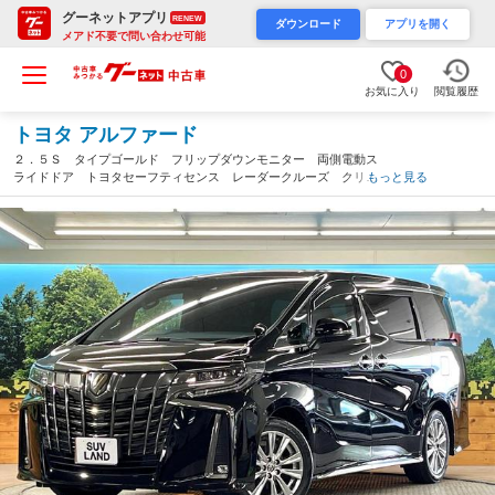
グーネットアプリ
RENEW
ダウンロード
アプリを開く
メアド不要で問い合わせ可能
0
お気に入り
閲覧履歴
トヨタ アルファード
２．５Ｓ タイプゴールド フリップダウンモニター 両側電動ス
ライドドア トヨタセーフティセンス レーダークルーズ クリア
もっと見る
ランスソナー パワーバックドア ＥＴＣ Ｂｌｕｅｔｏｏｔｈ
ＬＥＤヘッド 純正１８インチアルミホイール（熊本県）