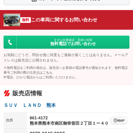
シートエアコン
全周囲カメラ
：装備なし
：装備なし
サイドカメラ
ルーフレール
この車両に関するお問い合わせ
：装備なし
無料
：装備なし
エアサスペンション
ヘッドライトウォッシャー
：装備なし
：装備なし
装備略号／用語解説
まずは在庫確認・見積り依頼
無料電話でお問い合わせ
お気軽にどうぞ。問合せ後に何度もご連絡が届くことはありません。メールア
ドレスは販売店に公開されません。
※無料電話をご利用の場合は、販売店へお客様の電話番号が通知されます。無料電話
番号ご利用の際の注意点は
こちら
IP電話、ひかり電話からはご利用いただけません。
販売店情報
ＳＵＶ ＬＡＮＤ 熊本
861-4172
住所
MAP
熊本県熊本市南区御幸笛田２丁目１ー４０