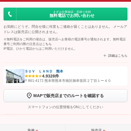
まずは在庫確認・見積り依頼
無料電話でお問い合わせ
お気軽にどうぞ。問合せ後に何度もご連絡が届くことはありません。 メールア
ドレスは販売店に公開されません。
※無料電話をご利用の場合は、販売店へお客様の電話番号が通知されます。無料電話
番号ご利用の際の注意点は
こちら
IP電話、ひかり電話からはご利用いただけません。
詳細はこちら
ＳＵＶ ＬＡＮＤ 熊本
4.9
328件
【STEP1】
認証画面でグーネットを友だち追加してから「許可する」ボタンを押
〒861-4172 熊本県熊本市南区御幸笛田２丁目１ー４０
します
MAPで販売店までのルートを確認する
【STEP2】
トーク画面で
ボタンをタップして問い合わせを
完了してください。
スマートフォンの位置情報をONにしてください
こちら
装備
販売店