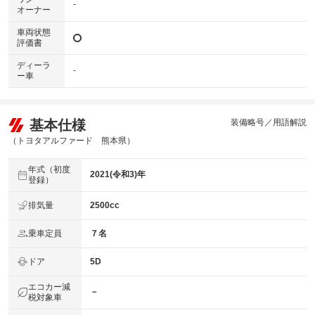
-
オーナー
車両状態
評価書
ディーラ
-
ー車
基本仕様
装備略号／用語解説
（トヨタアルファード 熊本県）
年式（初度
2021(令和3)年
登録）
排気量
2500cc
乗車定員
７名
ドア
5D
エコカー減
－
税対象車