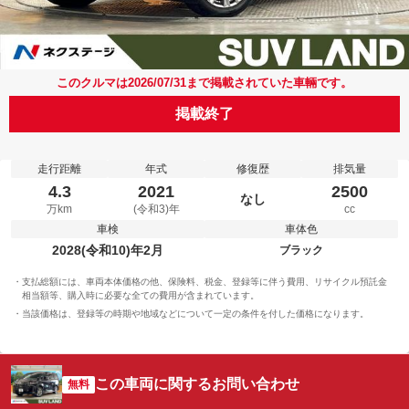
このクルマは2026/07/31まで掲載されていた車輛です。
掲載終了
走行距離
年式
修復歴
排気量
4.3
2021
2500
なし
万km
(令和3)年
cc
車検
車体色
2028(令和10)年2月
ブラック
支払総額には、車両本体価格の他、保険料、税金、登録等に伴う費用、リサイクル預託金
相当額等、購入時に必要な全ての費用が含まれています。
当該価格は、登録等の時期や地域などについて一定の条件を付した価格になります。
この車両に関するお問い合わせ
無料