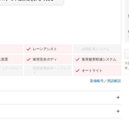
レーンアシスト
自動駐車システム
－
止装置
衝突安全ボディ
衝突被害軽減システム
※
件
チックハイビー
頸部衝撃緩和ヘッドレス
オートライト
－
ト
装備略号／用語解説
スライドドア：両側スラ
サンルーフ
－
イド・片側電動
Wエアコン
リフトアップ
－
－
TV
－