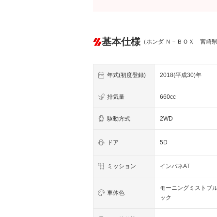
基本仕様
（ホンダ Ｎ－ＢＯＸ 宮崎
年式(初度登録)
2018(平成30)年
排気量
660cc
駆動方式
2WD
ドア
5D
ミッション
インパネAT
モーニングミストブ
車体色
ック