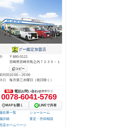
グー鑑定加盟店
所
〒880-0121
宮崎県宮崎市島之内７２３５－１
コピー
業時間
10:00～20:00
休日
毎月第三水曜日（祝日除く）
電話お問い合わせ
無料
携帯可
0078-6041-5769
MAPを開く
LINEで共有
舗在庫一覧
ショールーム
舗詳細
査定・売却相談
売店ホームページ