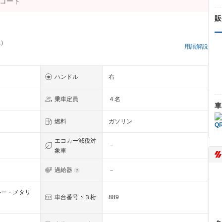
販
県）
用語解説
ハンドル
右
乗車定員
４名
車
燃料
ガソリン
エコカー減税対
－
象車
過給器
－
ルー・メタリ
車台番号下３桁
889