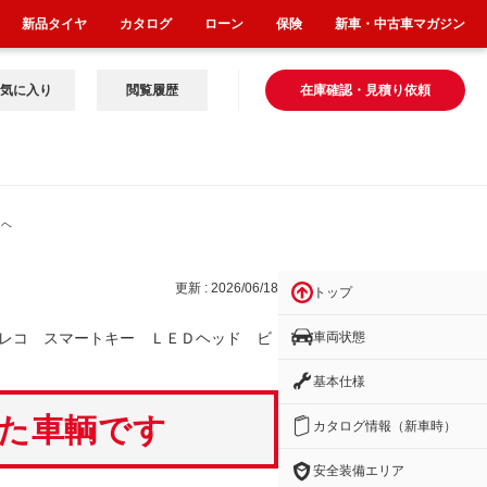
新品タイヤ
カタログ
ローン
保険
新車・中古車マガジン
気に入り
閲覧履歴
在庫確認・見積り依頼
Ｄヘ
更新 : 2026/06/18
トップ
車両状態
レコ スマートキー ＬＥＤヘッド ビ
基本仕様
いた車輌です
カタログ情報（新車時）
安全装備エリア