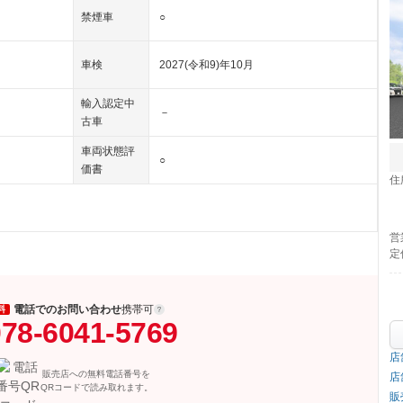
禁煙車
○
車検
2027(令和9)年10月
輸入認定中
－
古車
車両状態評
○
価書
住
営
定
電話でのお問い合わせ
携帯可
料
78-6041-5769
店
販売店への無料電話番号を
店
QRコードで読み取れます。
販