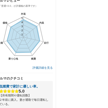
ルマレビュー
「普通=3.0」が評価軸の基準です）
外装
外装
5
5
4
4
価格
価格
内装
内装
3
3
2
2
1
1
装備
装備
走行
走行
乗り心地
乗り心地
燃費
燃費
評価詳細を見る
ルマのクチコミ
低燃費で家計に優しい車。
5.0
【所有期間や運転回数】
２年前に購入。妻が通勤で毎日運転し
ている。