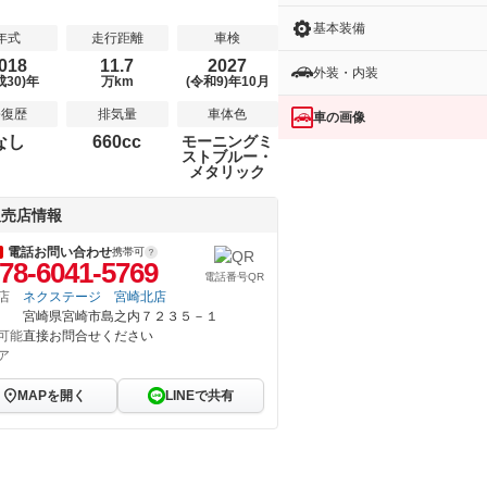
基本装備
年式
走行距離
車検
018
11.7
2027
外装・内装
成30)年
万km
(令和9)年10月
修復歴
排気量
車体色
車の画像
なし
660cc
モーニングミ
ストブルー・
メタリック
販売店情報
電話お問い合わせ
携帯可
78-6041-5769
電話番号QR
店
ネクステージ 宮崎北店
宮崎県宮崎市島之内７２３５－１
可能
直接お問合せください
ア
MAPを開く
LINEで共有