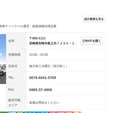
パワーステアリング
パワーウィンドウ
／ミュージック
－ビジュアル
アルミホイール
－
－
ングストップ
ドライブレコーダー
USB入力端子
ハーフレザーシート
キーレス
－
紹介動画を見る
クリーンディーゼル
センターデフロック
－
－
新車ディーラーの運営、損害保険代理店業
セノンライト)
ポータブルナビ
バックカメラ
－
－
乗車
電動格納ミラー
スマートキー
ローダウン
－
〒880-0121
MAPを開く
住所
宮崎県宮崎市島之内７２３５－１
装備略号／用語解説
ート
3列シート
ベンチシート
－
－
営業時間
10:00～20:00
ップシート
オットマン
電動格納サードシート
－
－
スルー
後席モニター
電動リアゲート
－
－
定休日
毎月第三水曜日（祝日除く）
アコン
全周囲カメラ
サイドカメラ
－
－
0078-6041-5769
TEL
ペンション
0985-37-4909
FAX
装備略号／用語解説
販売可能
直接お問合せください
エリア