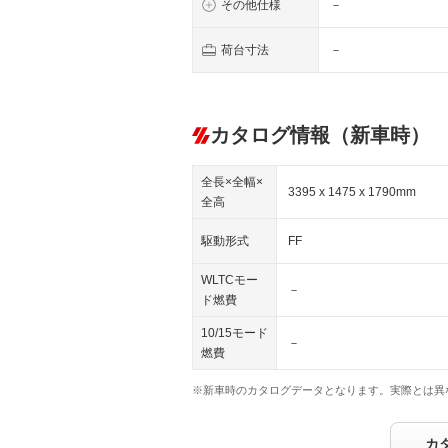
その他仕様
－
荷台寸法
－
カタログ情報（新車時）
全長×全幅×
3395 x 1475 x 1790mm
全高
駆動形式
FF
WLTCモー
－
ド燃費
10/15モード
－
燃費
※新車時のカタログデータとなります。実際とは異
カ