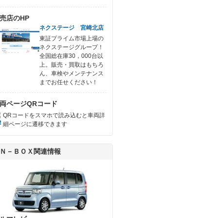
売店のHP
ネクステージ 宮崎北店
東証プライム市場上場の
ネクステージグループ！
全国総在庫30，000台以
上。販売・買取はもちろ
ん、車検やメンテナンス
までお任せください！
両ページQRコード
QRコードをスマホで読み込むと車両詳
細ページに遷移できます
Ｎ－ＢＯＸ関連情報