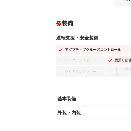
装備
運転支援・安全装備
アダプティブクルーズコントロール
パークアシスト
横滑り防
－
オートマ
クリアランスソナー
－
－
ム
基本装備
外装・内装
エアバッグ：運転席/助手席
ABS
エアコン
カーナビ
－