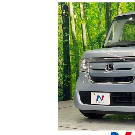
マガジン
車カタログ
自動車ローン
保険
レビュー
価格相場
教習所
用語集