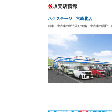
ダウンヒルアシストコントロール
－
販売店情報
オーディオ：CDまたはCDチェンジャー
プレイヤー接続可
盗難防止システム
アイドリ
ヘッドライトウォッシャ
革シート
－
－
ネクステージ 宮崎北店
ー
Bluetooth接続
100V電源
－
－
新車、中古車の販売及び整備、中古車の買取、
LEDヘッドランプ
HID(キ
－
レンタカーアップ
展示・試
－
－
ETC
エアロ
－
ランフラットタイヤ
パワーシ
－
－
フルフラットシート
チップア
－
－
シートヒーター
ウォーク
－
－
フロントカメラ
シートエ
－
－
ルーフレール
エアサス
－
－