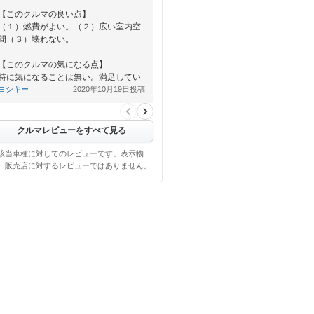
【このクルマの良い点】
（１）燃費がよい。（２）広い室内空
間（３）壊れない。
【このクルマの気になる点】
特に気になることは無い。満足してい
ます。
ヨシキー
2020年10月19日投稿
…
クルマレビューをすべて見る
該当車種に対してのレビューです。表示物
、販売店に対するレビューではありません。