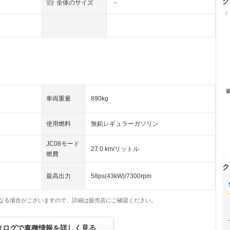
ク
全体のサイズ
－
（
車両重量
890kg
使用燃料
無鉛レギュラーガソリン
JC08モード
27.0 km/リットル
燃費
ク
最高出力
58ps(43kW)/7300rpm
なる場合がございますので、詳細は販売店にご確認ください。
タログで車種情報を詳しく見る