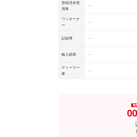
登録済未使
－
用車
ワンオーナ
－
ー
記録簿
－
輸入経路
－
ディーラー
－
車
無
00