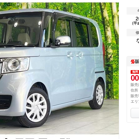
2
(平
無料
00
販売
住所
販売
エリ