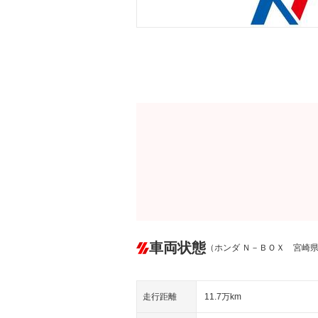
車両状態
（ホンダ Ｎ－ＢＯＸ 宮崎
走行距離
11.7万km