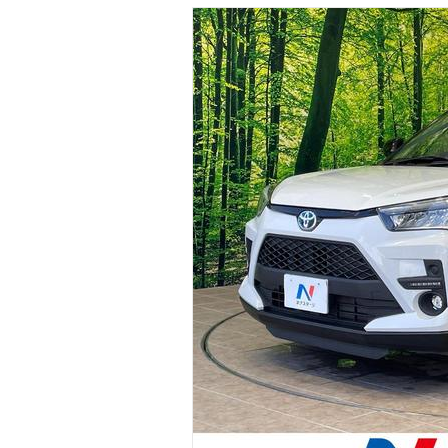
マガジン
車カタログ
自動車ローン
保険
レビュー
価格相場
教習所
用語集