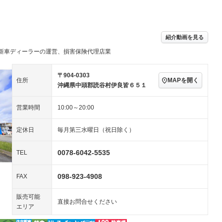
パワーステアリング
パワーウィンドウ
／ミュージック
ビジュアル：-／DVD再
アルミホイール：17イ
ー
生
ンチ
ングストップ
ドライブレコーダー
USB入力端子
ハーフレザーシート
キーレス
－
紹介動画を見る
クリーンディーゼル
センターデフロック
－
－
新車ディーラーの運営、損害保険代理店業
セノンライト)
ポータブルナビ
バックカメラ
－
乗車
電動格納ミラー
スマートキー
ローダウン
－
〒904-0303
MAPを開く
住所
装備略号／用語解説
沖縄県中頭郡読谷村伊良皆６５１
ート
3列シート
ベンチシート
－
－
営業時間
10:00～20:00
ップシート
オットマン
電動格納サードシート
－
－
スルー
後席モニター
電動リアゲート
－
－
定休日
毎月第三水曜日（祝日除く）
アコン
全周囲カメラ
サイドカメラ
－
－
0078-6042-5535
TEL
ペンション
098-923-4908
FAX
装備略号／用語解説
販売可能
直接お問合せください
エリア