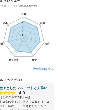
ルマレビュー
「普通=3.0」が評価軸の基準です）
外装
外装
5
5
4
4
価格
価格
内装
内装
3
3
2
2
1
1
装備
装備
走行
走行
乗り心地
乗り心地
燃費
燃費
評価詳細を見る
ルマのクチコミ
堂々としたシルエットと力強い走りが特徴｜トヨタ渾身のＳＵＶ
4.3
【このクルマの良い点】
トヨタのライズ（ＲＡＩＺＥ）は、２
０１９年にリリースされた５ナンバー