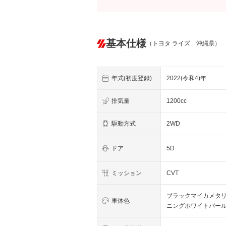
基本仕様
（トヨタ ライズ 沖縄県）
年式(初度登録)
2022(令和4)年
排気量
1200cc
駆動方式
2WD
ドア
5D
ミッション
CVT
ブラックマイカメタリ
車体色
ニングホワイトパー