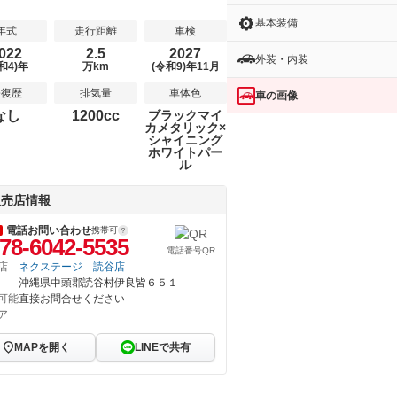
基本装備
年式
走行距離
車検
022
2.5
2027
外装・内装
和4)年
万km
(令和9)年11月
修復歴
排気量
車体色
車の画像
なし
1200cc
ブラックマイ
カメタリック×
シャイニング
ホワイトパー
ル
販売店情報
電話お問い合わせ
携帯可
78-6042-5535
電話番号QR
店
ネクステージ 読谷店
沖縄県中頭郡読谷村伊良皆６５１
可能
直接お問合せください
ア
MAPを開く
LINEで共有