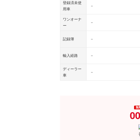
登録済未使
－
用車
ワンオーナ
－
ー
記録簿
－
輸入経路
－
ディーラー
－
車
無
00