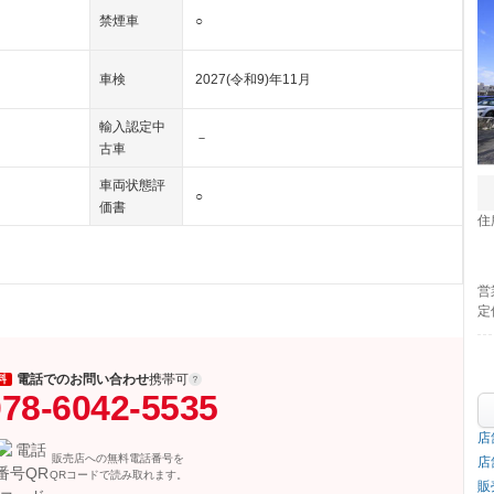
禁煙車
○
車検
2027(令和9)年11月
輸入認定中
－
古車
車両状態評
○
価書
住
営
定
電話でのお問い合わせ
携帯可
料
78-6042-5535
店
販売店への無料電話番号を
店
QRコードで読み取れます。
販