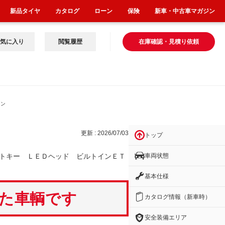
新品タイヤ
カタログ
ローン
保険
新車・中古車マガジン
気に入り
閲覧履歴
在庫確認・見積り依頼
イン
更新 : 2026/07/03
トップ
車両状態
トキー ＬＥＤヘッド ビルトインＥＴ
基本仕様
いた車輌です
カタログ情報（新車時）
安全装備エリア