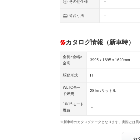
その他仕様
－
荷台寸法
－
カタログ情報（新車時）
全長×全幅×
3995 x 1695 x 1620mm
全高
駆動形式
FF
WLTCモー
28 km/リットル
ド燃費
10/15モード
－
燃費
※新車時のカタログデータとなります。実際とは異
カ