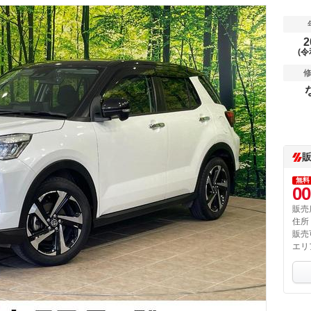
2
(令
無料
00
販売
住所
販売
エリ