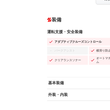
装備
運転支援・安全装備
アダプティブクルーズコントロール
パークアシスト
横滑り防
－
オートマ
クリアランスソナー
ム
基本装備
外装・内装
エアバッグ：運転席/助手席/サイド
ABS
エアコン
カーナビ：SDナビ