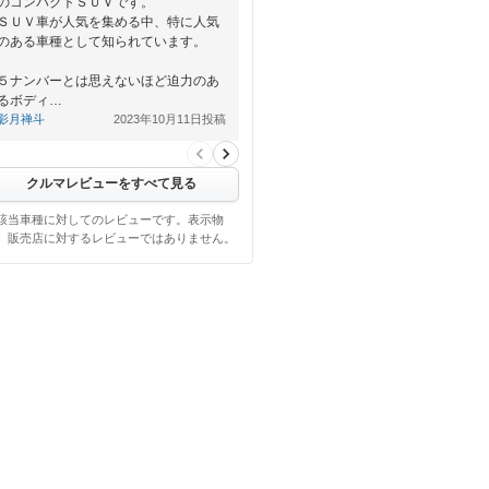
のコンパクトＳＵＶです。
ＳＵＶ車が人気を集める中、特に人気
のある車種として知られています。
５ナンバーとは思えないほど迫力のあ
るボディ…
影月禅斗
2023年10月11日投稿
クルマレビューをすべて見る
該当車種に対してのレビューです。表示物
、販売店に対するレビューではありません。