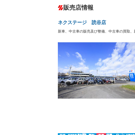
ダウンヒルアシストコントロール
－
販売店情報
オーディオ：CDまたはCDチェンジャー
プレイヤー接続可／ミュージックサーバ
盗難防止システム
アイドリ
ヘッドライトウォッシャ
革シート
－
－
ネクステージ 読谷店
ー
Bluetooth接続
100V電源
－
新車、中古車の販売及び整備、中古車の買取、
LEDヘッドランプ
HID(キ
－
レンタカーアップ
展示・試
－
－
ETC
エアロ
－
ランフラットタイヤ
パワーシ
－
－
フルフラットシート
チップア
－
－
シートヒーター
ウォーク
－
フロントカメラ
シートエ
－
－
ルーフレール
エアサス
－
－