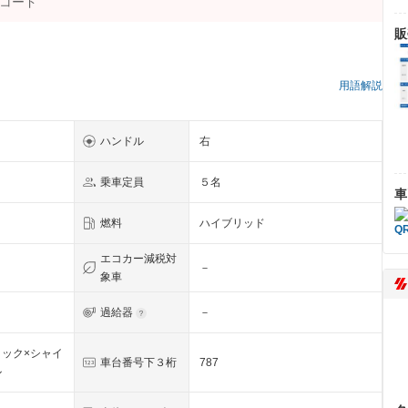
販
用語解説
ハンドル
右
乗車定員
５名
車
燃料
ハイブリッド
エコカー減税対
－
象車
過給器
－
ック×シャイ
車台番号下３桁
787
ル