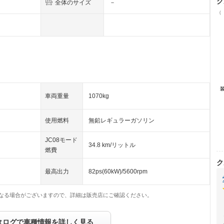
ク
全体のサイズ
－
（
車両重量
1070kg
使用燃料
無鉛レギュラーガソリン
JC08モード
34.8 km/リットル
燃費
ク
最高出力
82ps(60kW)/5600rpm
なる場合がございますので、詳細は販売店にご確認ください。
タログで車種情報を詳しく見る