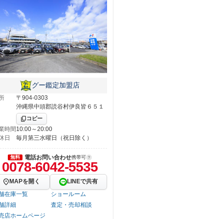
グー鑑定加盟店
所
〒904-0303
沖縄県中頭郡読谷村伊良皆６５１
コピー
業時間
10:00～20:00
休日
毎月第三水曜日（祝日除く）
電話お問い合わせ
無料
携帯可
0078-6042-5535
MAPを開く
LINEで共有
舗在庫一覧
ショールーム
舗詳細
査定・売却相談
売店ホームページ