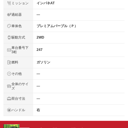
ミッション
インパネAT
過給器
―
車体色
プレミアムパープル（Ｐ）
駆動方式
2WD
車台番号下
247
3桁
燃料
ガソリン
その他
―
全体のサイ
―
ズ
荷台寸法
―
ハンドル
右