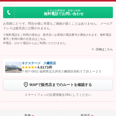
まずは在庫確認・見積り依頼
無料電話でお問い合わせ
お気軽にどうぞ。問合せ後に何度もご連絡が届くことはありません。 メールア
ドレスは販売店に公開されません。
※無料電話をご利用の場合は、販売店へお客様の電話番号が通知されます。無料電話
番号ご利用の際の注意点は
こちら
IP電話、ひかり電話からはご利用いただけません。
詳細はこちら
ネクステージ 八幡西店
4.8
173件
【STEP1】
認証画面でグーネットを友だち追加してから「許可する」ボタンを押
〒807-0831 福岡県北九州市八幡西区則松５丁目１ー２５
します
MAPで販売店までのルートを確認する
【STEP2】
トーク画面で
ボタンをタップして問い合わせを
完了してください。
スマートフォンの位置情報をONにしてください
こちら
装備
販売店