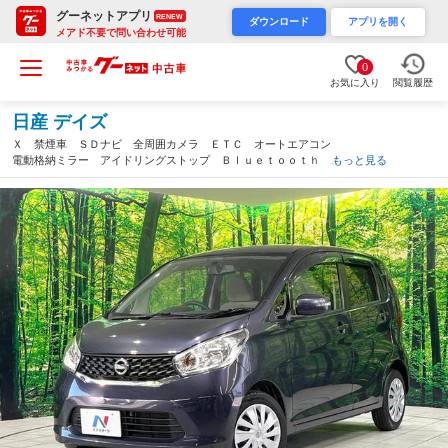
グーネットアプリ
RENEW
ダウンロード
アプリを開く
メアド不要で問い合わせ可能
0
お気に入り
閲覧履歴
日産 デイズ
Ｘ 禁煙車 ＳＤナビ 全周囲カメラ ＥＴＣ オートエアコン
電動格納ミラー アイドリングストップ Ｂｌｕｅｔｏｏｔｈ Ｃ
もっと見る
Ｄ ＤＶＤ再生 オートエアコン 盗難防止システム（福岡県）