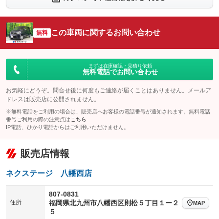
：装備なし
：装備なし
シートエアコン
全周囲カメラ
：装備なし
：装備あり
この車両に関するお問い合わせ
サイドカメラ
無料
ルーフレール
：装備なし
：装備なし
エアサスペンション
ヘッドライトウォッシャー
：装備なし
：装備なし
装備略号／用語解説
まずは在庫確認・見積り依頼
無料電話でお問い合わせ
お気軽にどうぞ。問合せ後に何度もご連絡が届くことはありません。メールア
ドレスは販売店に公開されません。
※無料電話をご利用の場合は、販売店へお客様の電話番号が通知されます。無料電話
番号ご利用の際の注意点は
こちら
IP電話、ひかり電話からはご利用いただけません。
販売店情報
ネクステージ 八幡西店
807-0831
住所
福岡県北九州市八幡西区則松５丁目１ー２
MAP
５