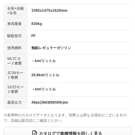
ダウンヒルアシストコントロール
：装備なし
アルミホイール
全長×全幅
：装備なし
3395x1475x1620mm
×全高
パワーウィンドウ
盗難防止システム
：装備あり
：装備あり
革シート
ハーフレザーシート
：装備なし
：装備なし
車両重量
830kg
アイドリングストップ
ドライブレコーダー
：装備あり
：装備なし
キーレス
LEDヘッドランプ
：装備あり
：装備なし
USB入力端子
Bluetooth接続
駆動形式
FF
：装備あり
：装備あり
HID(キセノンライト)
ポータブルナビ
：装備なし
：装備なし
100V電源
クリーンディーゼル
使用燃料
無鉛レギュラーガソリン
：装備なし
：装備なし
バックカメラ
ETC
：装備あり
：装備あり
センターデフロック
：装備なし
WLTCモ
エアロ
スマートキー
－km/リットル
：装備なし
：装備あり
ード燃費
レンタカーアップ
展示・試乗車
：装備なし
：装備なし
ローダウン
ランフラットタイヤ
：装備なし
：装備なし
JC08モー
26.8km/リットル
ド燃費
電動格納ミラー
：装備あり
パワーシート
3列シート
：装備なし
：装備なし
10/15モー
装備略号／用語解説
－km/リットル
ド燃費
ベンチシート
フルフラットシート
：装備あり
：装備なし
チップアップシート
オットマン
最高出力
49ps(36kW)/6500rpm
：装備なし
：装備なし
電動格納サードシート
シートヒーター
：装備なし
：装備なし
※新車時のカタログデータとなります。実際とは異なる場合がございますの
で、詳細は販売店にご確認ください。
ウォークスルー
後席モニター
：装備なし
：装備なし
カタログで車種情報を詳しく見る
電動リアゲート
フロントカメラ