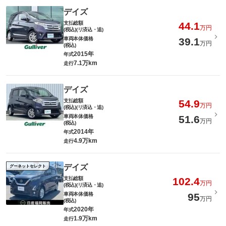
デイズ
支払総額
44.1
万円
(税込)(リ済込・追)
車両本体価格
39.1
万円
(税込)
2015年
年式
7.1万km
走行
デイズ
支払総額
54.9
万円
(税込)(リ済込・追)
車両本体価格
51.6
万円
(税込)
2014年
年式
4.9万km
走行
デイズ
グーネットセレクト
支払総額
102.4
万円
(税込)(リ済込・追)
車両本体価格
95
万円
(税込)
2020年
年式
1.9万km
走行