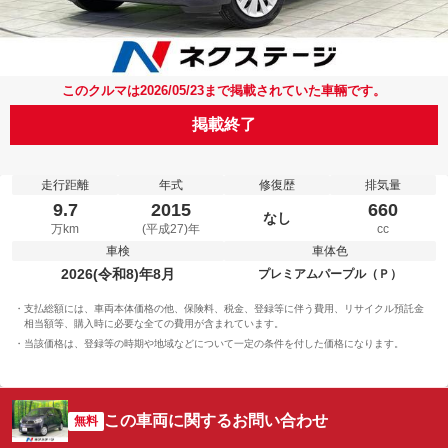
このクルマは2026/05/23まで掲載されていた車輛です。
掲載終了
走行距離
年式
修復歴
排気量
9.7
2015
660
なし
万km
(平成27)年
cc
車検
車体色
2026(令和8)年8月
プレミアムパープル（Ｐ）
支払総額には、車両本体価格の他、保険料、税金、登録等に伴う費用、リサイクル預託金
相当額等、購入時に必要な全ての費用が含まれています。
当該価格は、登録等の時期や地域などについて一定の条件を付した価格になります。
この車両に関するお問い合わせ
無料