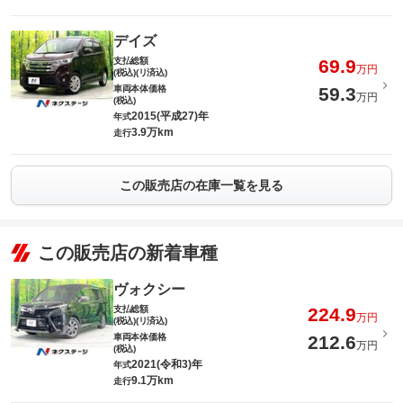
デイズ
支払総額
69.9
万円
(税込)(リ済込)
車両本体価格
59.3
万円
(税込)
2015(平成27)年
年式
3.9万km
走行
この販売店の在庫一覧を見る
この販売店の新着車種
ヴォクシー
支払総額
224.9
万円
(税込)(リ済込)
車両本体価格
212.6
万円
(税込)
2021(令和3)年
年式
9.1万km
走行