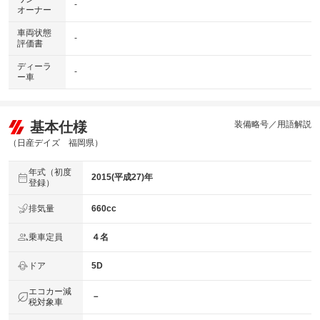
-
オーナー
車両状態
-
評価書
ディーラ
-
ー車
基本仕様
装備略号／用語解説
（日産デイズ 福岡県）
年式（初度
2015(平成27)年
登録）
排気量
660cc
乗車定員
４名
ドア
5D
エコカー減
－
税対象車