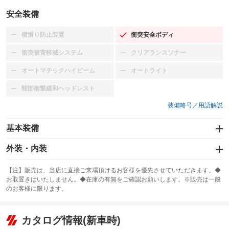
安全装備
横滑り防止装置
衝突安全ボディ
：装備なし
：装備あり
衝突被害軽減システム
クリアランスソナー
：装備なし
：装備なし
オートマチックハイビーム
オートライト
：装備なし
：装備なし
頸部衝撃緩和ヘッドレスト
：装備なし
装備略号／用語解説
基本装備
エアバッグ：運転席/助手席
外装・内装
：装備あり
スライドドア
カーナビ：SDナビ
：装備なし
：装備あり
【注】販売は、当店に直接ご来場頂けるお客様を優先させていただきます。◆
お取置きはいたしません。◆在庫の有無をご確認お願いします。※販売は一般
サンルーフ
ABS
TV：ワンセグ
：装備なし
：装備あり
：装備あり
のお客様に限ります。
エアコン
Wエアコン
オーディオ：CDまたはCDチェンジャー／ミュージックプレイヤー接続
：装備あり
：装備なし
：装備あり
可
リフトアップ
パワーステアリング
カタログ情報(新車時)
：装備なし
：装備あり
ビジュアル：-／DVD再生
：装備あり