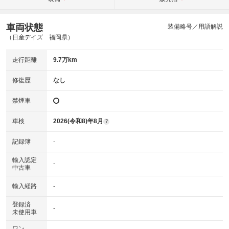
車両状態
装備略号／用語解説
（日産デイズ 福岡県）
走行距離
9.7万km
修復歴
なし
禁煙車
車検
2026(令和8)年8月
?
記録簿
-
輸入認定
-
中古車
輸入経路
-
登録済
-
未使用車
ワン