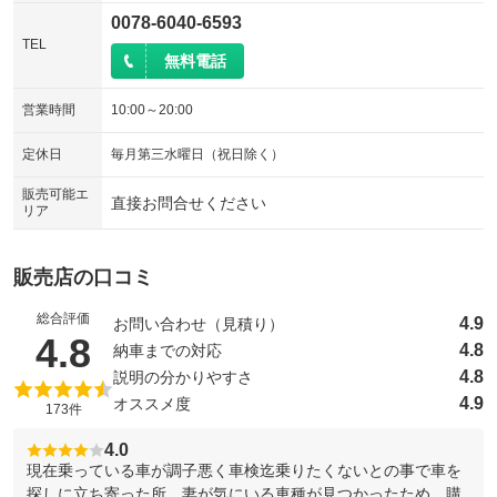
0078-6040-6593
TEL
無料電話
営業時間
10:00～20:00
定休日
毎月第三水曜日（祝日除く）
販売可能エ
直接お問合せください
リア
販売店の口コミ
総合評価
4.9
お問い合わせ（見積り）
（5点満点中）
4.8
4.8
納車までの対応
4.8
説明の分かりやすさ
4.9
オススメ度
173件
4.0
現在乗っている車が調子悪く車検迄乗りたくないとの事で車を
探しに立ち寄った所、妻が気にいる車種が見つかったため、購