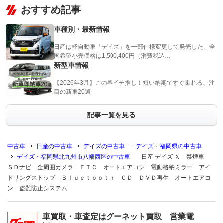
おすすめ記事
車種別・最新情報
日産は軽自動車「デイズ」を一部仕様変更して発売した。全
国希望小売価格は1,500,400円（消費税込…
新型車情報
【2026年3月】この春イチ推し！短い納期ですぐ乗れる、注
目の新車20選
記事一覧を見る
中古車
日産の中古車
デイズの中古車
デイズ・福岡県の中古車
デイズ・福岡県北九州市八幡西区の中古車
日産 デイズ Ｘ 禁煙車
ＳＤナビ 全周囲カメラ ＥＴＣ オートエアコン 電動格納ミラー アイ
ドリングストップ Ｂｌｕｅｔｏｏｔｈ ＣＤ ＤＶＤ再生 オートエアコ
ン 盗難防止システム
車買取・車査定はグーネット買取 営業電