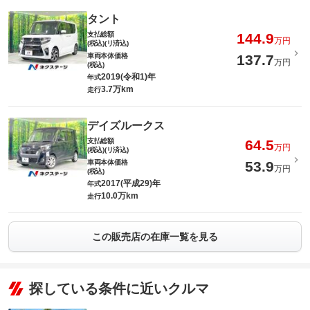
タント
支払総額
144.9
万円
(税込)(リ済込)
車両本体価格
137.7
万円
(税込)
2019(令和1)年
年式
3.7万km
走行
デイズルークス
支払総額
64.5
万円
(税込)(リ済込)
車両本体価格
53.9
万円
(税込)
2017(平成29)年
年式
10.0万km
走行
この販売店の在庫一覧を見る
探している条件に近いクルマ