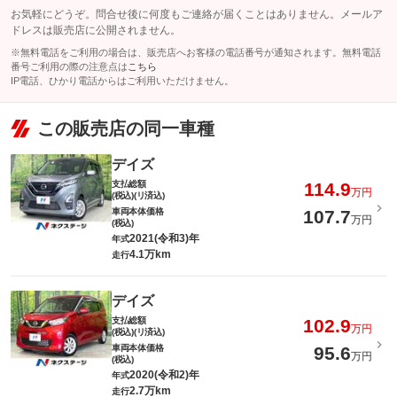
お気軽にどうぞ。問合せ後に何度もご連絡が届くことはありません。メールア
ドレスは販売店に公開されません。
※無料電話をご利用の場合は、販売店へお客様の電話番号が通知されます。無料電話
番号ご利用の際の注意点は
こちら
IP電話、ひかり電話からはご利用いただけません。
この販売店の同一車種
デイズ
支払総額
114.9
万円
(税込)(リ済込)
車両本体価格
107.7
万円
(税込)
2021(令和3)年
年式
4.1万km
走行
デイズ
支払総額
102.9
万円
(税込)(リ済込)
車両本体価格
95.6
万円
(税込)
2020(令和2)年
年式
2.7万km
走行