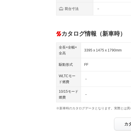
荷台寸法
－
カタログ情報（新車時）
全長×全幅×
3395 x 1475 x 1790mm
全高
駆動形式
FF
WLTCモー
－
ド燃費
10/15モード
－
燃費
※新車時のカタログデータとなります。実際とは異
カ