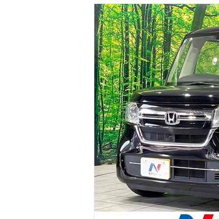
マガジン
車カタログ
自動車ローン
保険
レビュー
価格相場
教習所
用語集