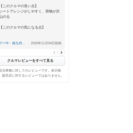
【このクルマの良い点】
シートアレンジがしやすく、荷物が沢
山のる
【このクルマの気になる点】
【総合評価】
グー中・南九州...
2020年11月04日投稿
子供用の自転車を２台のせて子供２人
と荷物ものる為、かなり…
クルマレビューをすべて見る
該当車種に対してのレビューです。表示物
、販売店に対するレビューではありません。