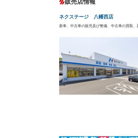
販売店情報
オーディオ：ミュージックプレイヤー接
盗難防止システム
アイドリ
ヘッドライトウォッシャ
革シート
－
－
ー
ネクステージ 八幡西店
Bluetooth接続
100V電源
－
LEDヘッドランプ
HID(キ
新車、中古車の販売及び整備、中古車の買取、
－
レンタカーアップ
展示・試
－
－
ETC
エアロ
－
ランフラットタイヤ
パワーシ
－
－
フルフラットシート
チップア
－
－
シートヒーター
ウォーク
－
－
フロントカメラ
シートエ
－
－
ルーフレール
エアサス
－
－