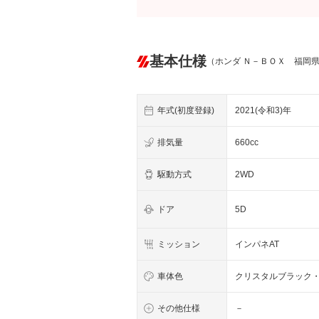
基本仕様
（ホンダ Ｎ－ＢＯＸ 福岡
年式(初度登録)
2021(令和3)年
排気量
660cc
駆動方式
2WD
ドア
5D
ミッション
インパネAT
車体色
クリスタルブラック
その他仕様
－