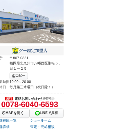
グー鑑定加盟店
所
〒807-0831
福岡県北九州市八幡西区則松５丁
目１ー２５
コピー
業時間
10:00～20:00
休日
毎月第三水曜日（祝日除く）
電話お問い合わせ
無料
携帯可
0078-6040-6593
MAPを開く
LINEで共有
舗在庫一覧
ショールーム
舗詳細
査定・売却相談