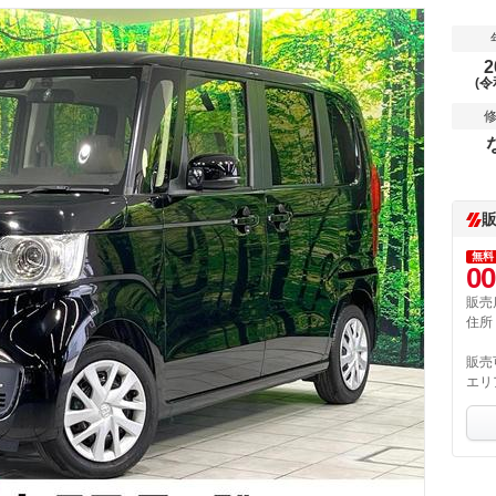
2
(令
無料
00
販売
住所
販売
エリ