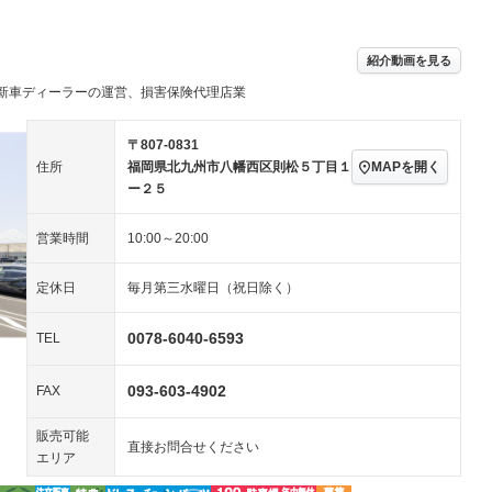
続可
－ビジュアル
アルミホイール
－
－
ングストップ
ドライブレコーダー
USB入力端子
ハーフレザーシート
キーレス
－
紹介動画を見る
クリーンディーゼル
センターデフロック
－
－
セノンライト)
ポータブルナビ
バックカメラ
新車ディーラーの運営、損害保険代理店業
－
乗車
電動格納ミラー
スマートキー
ローダウン
－
〒807-0831
装備略号／用語解説
MAPを開く
住所
福岡県北九州市八幡西区則松５丁目１
ート
3列シート
ベンチシート
－
ー２５
ップシート
オットマン
電動格納サードシート
－
－
営業時間
10:00～20:00
スルー
後席モニター
電動リアゲート
－
－
定休日
毎月第三水曜日（祝日除く）
アコン
全周囲カメラ
サイドカメラ
－
－
ペンション
0078-6040-6593
TEL
装備略号／用語解説
093-603-4902
FAX
販売可能
直接お問合せください
エリア