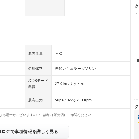
ク
（
車両重量
－kg
使用燃料
無鉛レギュラーガソリン
JC08モード
27.0 km/リットル
燃費
最高出力
58ps(43kW)/7300rpm
ク
なる場合がございますので、詳細は販売店にご確認ください。
タログで車種情報を詳しく見る