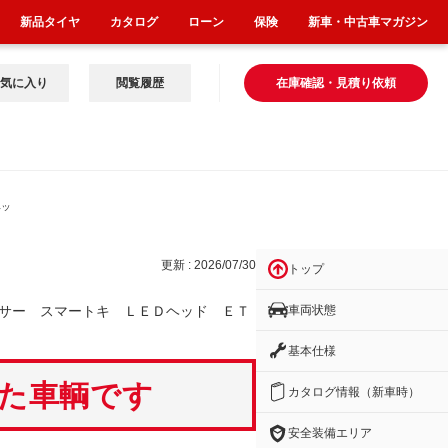
新品タイヤ
カタログ
ローン
保険
新車・中古車マガジン
気に入り
閲覧履歴
在庫確認・見積り依頼
ヘッ
更新 : 2026/07/30
トップ
車両状態
サー スマートキ ＬＥＤヘッド ＥＴ
基本仕様
いた車輌です
カタログ情報（新車時）
安全装備エリア