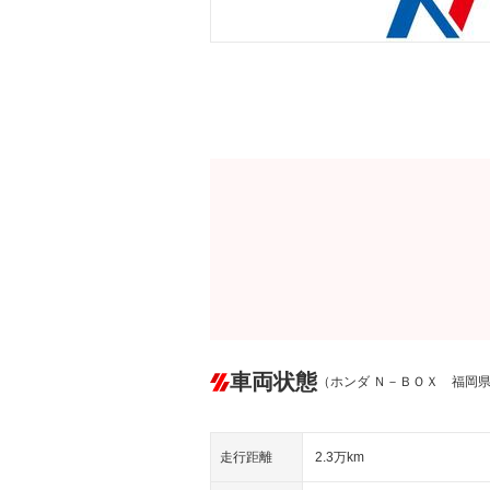
車両状態
（ホンダ Ｎ－ＢＯＸ 福岡
走行距離
2.3万km