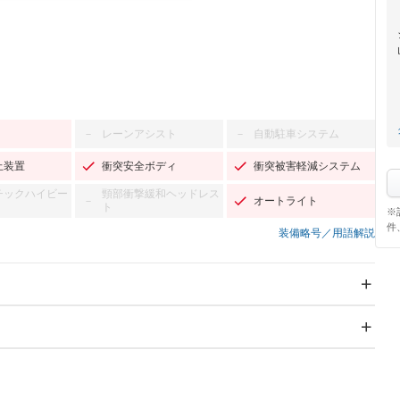
レーンアシスト
自動駐車システム
－
－
止装置
衝突安全ボディ
衝突被害軽減システム
チックハイビー
頸部衝撃緩和ヘッドレス
オートライト
－
ト
※
件
装備略号／用語解説
スライドドア：両面
サンルーフ
－
Wエアコン
リフトアップ
－
－
TV
－
パワーステアリング
パワーウィンドウ