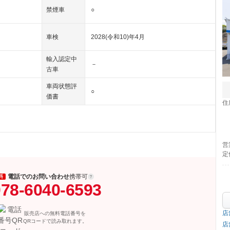
禁煙車
○
車検
2028(令和10)年4月
輸入認定中
－
古車
車両状態評
○
価書
住
営
定
電話でのお問い合わせ
携帯可
料
78-6040-6593
店
販売店への無料電話番号を
QRコードで読み取れます。
店