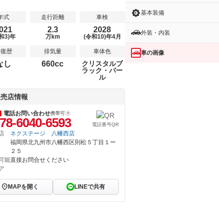
基本装備
年式
走行距離
車検
021
2.3
2028
外装・内装
和3)年
万km
(令和10)年4月
修復歴
排気量
車体色
車の画像
なし
660cc
クリスタルブ
ラック・パー
ル
販売店情報
電話お問い合わせ
携帯可
78-6040-6593
電話番号QR
店
ネクステージ 八幡西店
福岡県北九州市八幡西区則松５丁目１ー
２５
可能
直接お問合せください
ア
MAPを開く
LINEで共有