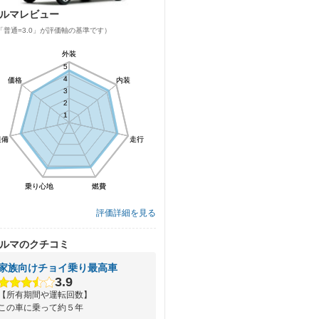
ルマレビュー
「普通=3.0」が評価軸の基準です）
外装
外装
5
5
4
4
価格
価格
内装
内装
3
3
2
2
1
1
装備
装備
走行
走行
乗り心地
乗り心地
燃費
燃費
評価詳細を見る
ルマのクチコミ
家族向けチョイ乗り最高車
3.9
【所有期間や運転回数】
この車に乗って約５年