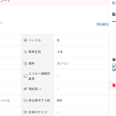
販
販
県）
用語解説
ハンドル
右
乗車定員
４名
車
燃料
ガソリン
エコカー減税対
－
象車
過給器
－
・パール
車台番号下３桁
868
全体のサイズ
－