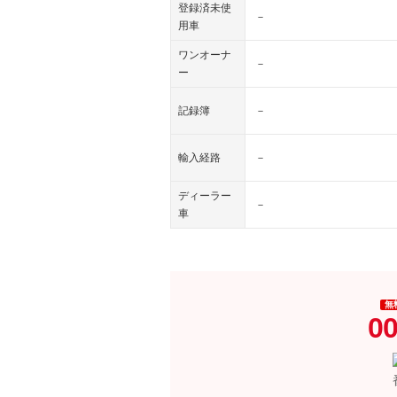
登録済未使
－
用車
ワンオーナ
－
ー
記録簿
－
輸入経路
－
ディーラー
－
車
無
00