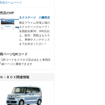
売店ホームページ
売店のHP
ネクステージ 八幡西店
東証プライム市場上場の
ネクステージグループ！
全国総在庫30，000台以
上。販売・買取はもちろ
ん、車検やメンテナンス
までお任せください！
両ページQRコード
QRコードをスマホで読み込むと車両詳
細ページに遷移できます
Ｎ－ＢＯＸ関連情報