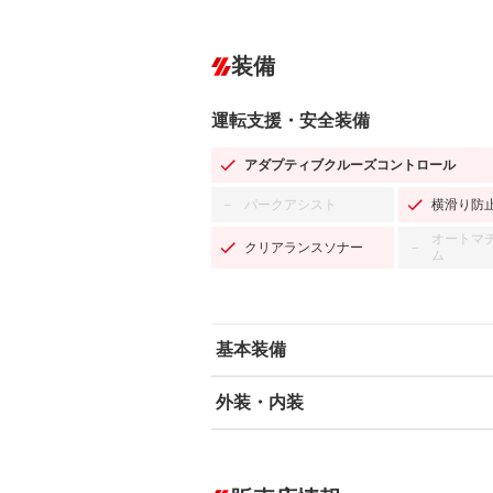
装備
運転支援・安全装備
アダプティブクルーズコントロール
パークアシスト
横滑り防
－
オートマ
クリアランスソナー
－
ム
基本装備
外装・内装
エアバッグ：運転席/助手席
ABS
エアコン
カーナビ：SDナビ
ダウンヒルアシストコントロール
－