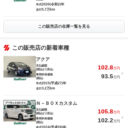
2020(令和2)年
年式
5.7万km
走行
この販売店の在庫一覧を見る
この販売店の新着車種
アクア
支払総額
102.8
万円
(税込)(リ済込)
車両本体価格
93.5
万円
(税込)
2015(平成27)年
年式
3.2万km
走行
Ｎ－ＢＯＸカスタム
グーネットセレクト
支払総額
105.8
万円
(税込)(リ済込)
車両本体価格
102.2
万円
(税込)
2016(平成28)年
年式