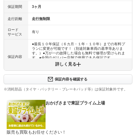
保証期間
3ヶ月
走行距離
走行無制限
ロード
有り
サービス
●最長１０年保証（６カ月・１年・１０年）までの有料プ
ランに変更が可能です！（別途対象車両の基準等ありま
す。）●万が一の故障した場合も無料で修理が受けられま
保証内容
す。●全国のガリバー店舗で使用できる保証です。
詳しく見る
保証内容について問い合わせる
計11項目
保証内容を確認する
１エンジン機構 ２動力伝達機構 ３ブレーキ機構 ４ス
保証項目
テアリング機構 ５前後アクスル機構 ６電子制御機構
※消耗部品（タイヤ・バッテリー・ブレーキパッド等）は保証対象外です。
７エアコン機構 ８車外装備品 ９車内装備品 １０乗員
保護機構 １１ハイブリッド機構
おかげさまで東証プライム上場
修理回数
無制限
車両本体価格
●期間内の修理回数に制限はありませんが、累積上限金額
上限金額
は車両価格の５０％が上限です●対象部品の詳細は、別途
販売も買取もお任せください！
規約に定めるとおりとなります。