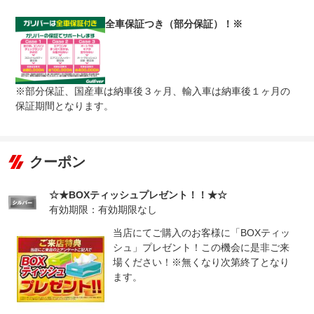
無し
全車保証つき（部分保証）！※
●１年間までのプランには免責金はございません。●長期有
免責金
料プランを選択された方は、２年目以降の修理１回に対し
て、１．５万円の免責金を申し受けます。●詳しくはスタ
ッフまでお問い合わせください。
●当店までご連絡ください。ご遠方の方は当店で受付後、
保証修理
※部分保証、国産車は納車後３ヶ月、輸入車は納車後１ヶ月の
お近くのガリバー店舗または修理工場のご案内をいたしま
受付先
すので、お気軽にお申し付けください。
保証期間となります。
整備付 法定12ヶ月または法定24ヶ月点検整備付
法定整備
※車検なし・車検整備付の場合は法定24ヶ月点検整備付
※商用車は6ヶ月または12ヶ月点検整備付
クーポン
１．車検の残りがある車に関しましては法定１２ヶ月点検
法定整備
を実施２．車検の残りがない車に関しましては法定２４ヶ
について
月点検（車検取得のみ）を実施※有償にて「ケアパック」
☆★BOXティッシュプレゼント！！★☆
もご用意しております。
有効期限：有効期限なし
当店にてご購入のお客様に「BOXティッ
シュ」プレゼント！この機会に是非ご来
場ください！※無くなり次第終了となり
ます。