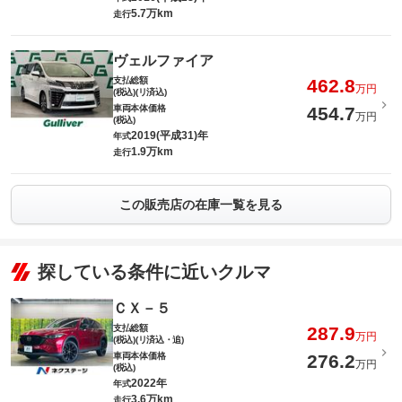
5.7万km
走行
ヴェルファイア
支払総額
462.8
万円
(税込)(リ済込)
車両本体価格
454.7
万円
(税込)
2019(平成31)年
年式
1.9万km
走行
この販売店の在庫一覧を見る
探している条件に近いクルマ
ＣＸ－５
支払総額
287.9
万円
(税込)(リ済込・追)
車両本体価格
276.2
万円
(税込)
2022年
年式
3.6万km
走行