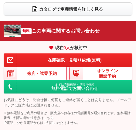
：装備なし
：装備なし
カタログで車種情報を詳しく見る
電動リアゲート
フロントカメラ
：装備あり
：装備あり
シートエアコン
全周囲カメラ
：装備なし
：装備あり
この車両に関するお問い合わせ
サイドカメラ
無料
ルーフレール
：装備あり
：装備なし
エアサスペンション
ヘッドライトウォッシャー
：装備なし
：装備なし
現在
0
人
が検討中
装備略号／用語解説
在庫確認・見積り依頼(無料)
オンライン
来店・
試乗予約
商談予約
まずは在庫確認・見積り依頼
無料電話でお問い合わせ
お気軽にどうぞ。問合せ後に何度もご連絡が届くことはありません。メールア
ドレスは販売店に公開されません。
※無料電話をご利用の場合は、販売店へお客様の電話番号が通知されます。無料電話
番号ご利用の際の注意点は
こちら
IP電話、ひかり電話からはご利用いただけません。