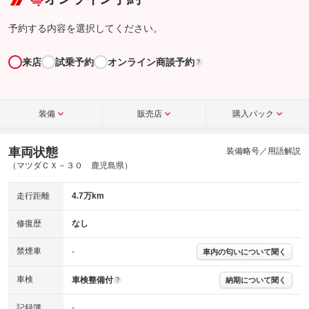
予約する内容を選択してください。
来店
試乗予約
オンライン商談予約
?
装備
販売店
購入パック
車両状態
装備略号／用語解説
（マツダＣＸ－３０ 鹿児島県）
走行距離
4.7万km
修復歴
なし
禁煙車
-
車内の匂いについて聞く
車検
車検整備付
納期について聞く
?
記録簿
-