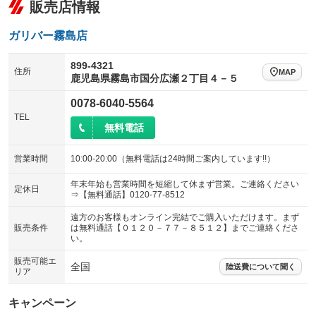
販売店情報
ガリバー霧島店
899-4321
住所
MAP
鹿児島県霧島市国分広瀬２丁目４－５
0078-6040-5564
TEL
無料電話
営業時間
10:00-20:00（無料電話は24時間ご案内しています!!）
年末年始も営業時間を短縮して休まず営業。ご連絡ください
定休日
⇒【無料通話】0120-77-8512
遠方のお客様もオンライン完結でご購入いただけます。まず
販売条件
は無料通話【０１２０－７７－８５１２】までご連絡くださ
い。
販売可能エ
全国
陸送費について聞く
リア
キャンペーン