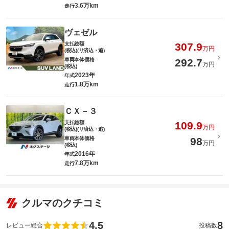
3.6万km
走行
ヴェゼル
支払総額
307.9
万円
(税込)(リ済込・追)
車両本体価格
292.7
万円
(税込)
2023年
年式
1.8万km
走行
ＣＸ－３
支払総額
109.9
万円
(税込)(リ済込・追)
車両本体価格
98
万円
(税込)
2016年
年式
7.8万km
走行
クルマのクチコミ
4.5
8
レビュー総合
投稿数