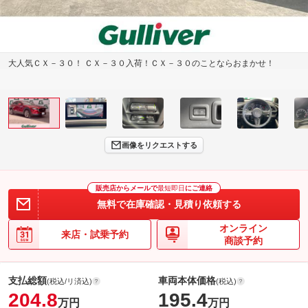
大人気ＣＸ－３０！ ＣＸ－３０入荷！ＣＸ－３０のことならおまかせ！
画像をリクエストする
販売店からメールで
最短即日
にご連絡
無料で在庫確認・見積り依頼する
オンライン
来店・試乗予約
商談予約
支払総額
車両本体価格
(税込/リ済込)
(税込)
204.8
195.4
万円
万円