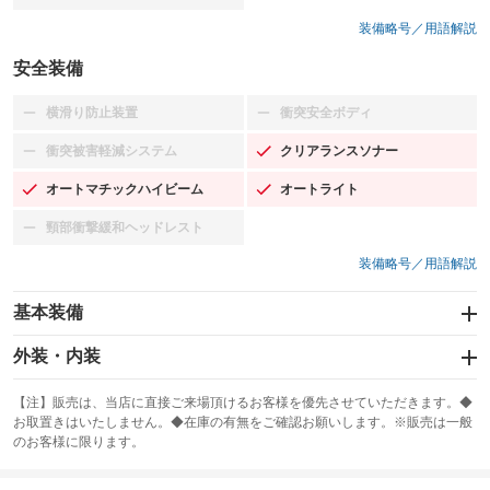
装備略号／用語解説
安全装備
横滑り防止装置
衝突安全ボディ
：装備なし
：装備なし
衝突被害軽減システム
クリアランスソナー
：装備なし
：装備あり
オートマチックハイビーム
オートライト
：装備あり
：装備あり
頸部衝撃緩和ヘッドレスト
：装備なし
装備略号／用語解説
基本装備
エアバッグ：運転席/助手席/サイド
外装・内装
：装備あり
スライドドア
カーナビ：SDナビ
：装備なし
：装備あり
【注】販売は、当店に直接ご来場頂けるお客様を優先させていただきます。◆
お取置きはいたしません。◆在庫の有無をご確認お願いします。※販売は一般
サンルーフ
ABS
TV：フルセグ
：装備なし
：装備あり
：装備あり
のお客様に限ります。
エアコン
Wエアコン
オーディオ：CDまたはCDチェンジャー／ミュージックプレイヤー接続
：装備あり
：装備なし
：装備あり
可／ミュージックサーバー