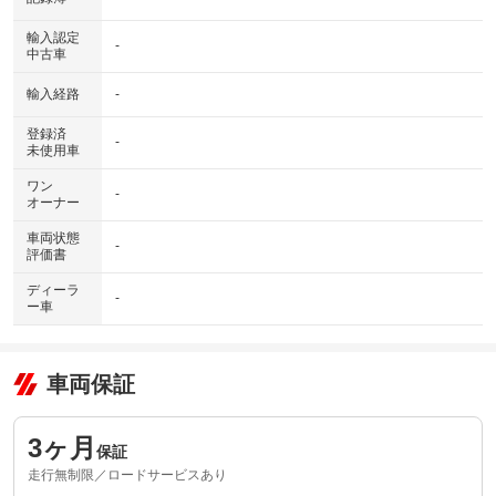
輸入認定
-
中古車
輸入経路
-
登録済
-
未使用車
ワン
-
オーナー
車両状態
-
評価書
ディーラ
-
ー車
車両保証
3ヶ月
保証
走行無制限／ロードサービスあり