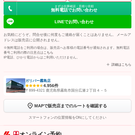
まずは在庫確認・見積り依頼
無料電話でお問い合わせ
LINEでお問い合わせ
お気軽にどうぞ。問合せ後に何度もご連絡が届くことはありません。 メールア
ドレスは販売店に公開されません。
※無料電話をご利用の場合は、販売店へお客様の電話番号が通知されます。無料電話
番号ご利用の際の注意点は
こちら
IP電話、ひかり電話からはご利用いただけません。
詳細はこちら
ガリバー霧島店
4.9
56件
【STEP1】
認証画面でグーネットを友だち追加してから「許可する」ボタンを押
〒899-4321 鹿児島県霧島市国分広瀬２丁目４－５
します
MAPで販売店までのルートを確認する
【STEP2】
トーク画面で
ボタンをタップして問い合わせを
完了してください。
スマートフォンの位置情報をONにしてください
こちら
オンライン予約