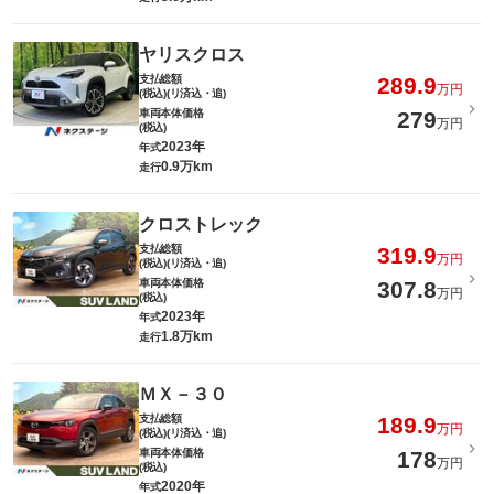
ヤリスクロス
支払総額
289.9
万円
(税込)(リ済込・追)
車両本体価格
279
万円
(税込)
2023年
年式
0.9万km
走行
クロストレック
支払総額
319.9
万円
(税込)(リ済込・追)
車両本体価格
307.8
万円
(税込)
2023年
年式
1.8万km
走行
ＭＸ－３０
支払総額
189.9
万円
(税込)(リ済込・追)
車両本体価格
178
万円
(税込)
2020年
年式