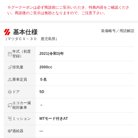
※グークーポンは必ず商談前にご呈示いただき、特典内容をご確認くださ
い。商談後のご呈示は無効となりますので、ご注意下さい。
基本仕様
装備略号／用語解説
（マツダＣＸ－３０ 鹿児島県）
年式（初度
2021(令和3)年
登録）
排気量
2000cc
乗車定員
５名
ドア
5D
エコカー減
－
税対象車
ミッション
MTモード付きAT
過給器
―