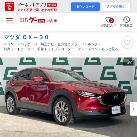
グーネットアプリ
RENEW
ダウンロード
アプリを開く
メアド不要で問い合わせ可能
0
お気に入り
閲覧履歴
マツダ ＣＸ－３０
２０Ｓ Ｌパッケージ 純正ナビ 全方位カメラ パドルシフト
前席シートヒーター 前後ドライブレコーダー クルーズコントロ
もっと見る
ール ＥＴＣ 前後コーナーセンサー ステアリングヒーター オ
ートマチックハイビーム フロントフォグ（鹿児島県）
1
/80