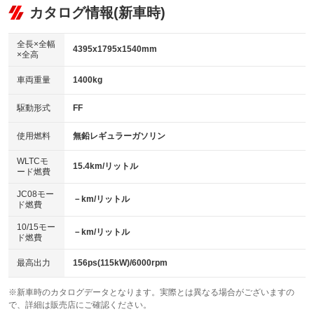
リフトアップ
パワーステアリング
カタログ情報(新車時)
：装備なし
：装備あり
ビジュアル：-／DVD再生
：装備あり
ダウンヒルアシストコントロール
：装備なし
アルミホイール：18インチ
全長×全幅
：装備あり
4395x1795x1540mm
×全高
パワーウィンドウ
盗難防止システム
：装備あり
：装備あり
革シート
ハーフレザーシート
：装備あり
：装備なし
車両重量
1400kg
アイドリングストップ
ドライブレコーダー
：装備あり
：装備あり
キーレス
LEDヘッドランプ
：装備あり
：装備あり
USB入力端子
Bluetooth接続
駆動形式
FF
：装備あり
：装備あり
HID(キセノンライト)
ポータブルナビ
：装備なし
：装備なし
100V電源
クリーンディーゼル
使用燃料
無鉛レギュラーガソリン
：装備なし
：装備なし
バックカメラ
ETC
：装備あり
：装備あり
センターデフロック
：装備なし
WLTCモ
エアロ
スマートキー
15.4km/リットル
：装備なし
：装備あり
ード燃費
レンタカーアップ
展示・試乗車
：装備なし
：装備なし
ローダウン
ランフラットタイヤ
：装備なし
：装備なし
JC08モー
－km/リットル
ド燃費
電動格納ミラー
：装備なし
パワーシート
3列シート
：装備あり
：装備なし
10/15モー
装備略号／用語解説
－km/リットル
ド燃費
ベンチシート
フルフラットシート
：装備なし
：装備なし
チップアップシート
オットマン
最高出力
156ps(115kW)/6000rpm
：装備なし
：装備なし
電動格納サードシート
シートヒーター
：装備なし
：装備あり
※新車時のカタログデータとなります。実際とは異なる場合がございますの
で、詳細は販売店にご確認ください。
ウォークスルー
後席モニター