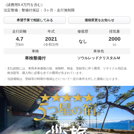
（諸費用9.4万円を含む）
法定整備：
整備付
保証：
3ヶ月・走行無制限
希望予算で相談してみる
価格変更をお知らせ
走行距離
年式
修復歴
排気量
4.7
2021
2000
なし
万km
(令和3)年
cc
車検
車体色
車検整備付
ソウルレッドクリスタルＭ
支払総額には、車両本体価格の他、保険料、税金、登録等に伴う費用、リサイクル預託金
相当額等、購入時に必要な全ての費用が含まれています。
当該価格は、登録等の時期や地域などについて一定の条件を付した価格になります。