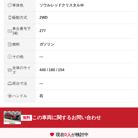
車体色
ソウルレッドクリスタルＭ
駆動方式
2WD
車台番号下
277
3桁
燃料
ガソリン
その他
―
全体のサイ
440 / 180 / 154
ズ
荷台寸法
―
ハンドル
右
この車両に関するお問い合わせ
無料
現在
0
人
が検討中