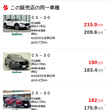
この販売店の同一車種
ＣＸ－３０
支払総額
215.9
万円
(税込)(リ済込)
車両本体価格
209.6
万円
(税込)
2021(令和3)年
年式
4.7万km
走行
ＣＸ－３０
支払総額
190
万円
(税込)(リ済込)
車両本体価格
183.4
万円
(税込)
2020(令和2)年
年式
4.4万km
走行
ＣＸ－３０
支払総額
182
万円
(税込)(リ済込)
車両本体価格
175.9
万円
(税込)