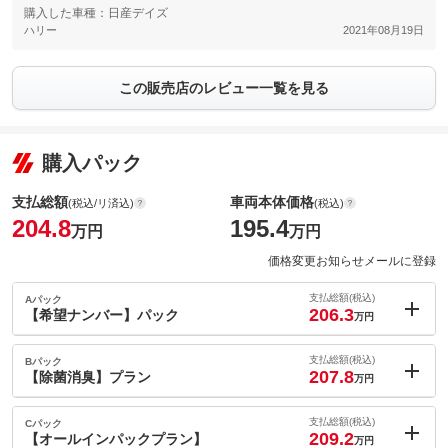
購入した車種：日産デイズ
ハリー
2021年08月19日
この販売店のレビュー一覧を見る
購入パック
支払総額
車両本体価格
(税込/リ済込)
(税込)
204.8
195.4
万円
万円
価格変更お知らせメールに登録
支払総額(税込)
Aパック
206.3
【希望ナンバー】パック
万円
内：オプシ
1.5
ョン価格
支払総額(税込)
Bパック
万円
207.8
(税込)
【除菌消臭】プラン
万円
車両本体価
195.4
万円
内：オプシ
格
3
ョン価格
支払総額(税込)
Cパック
万円
209.2
(税込)
【オールインパックプラン】
万円