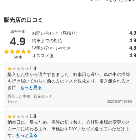
販売店の口コミ
総合評価
4.9
お問い合わせ（見積り）
（5点満点中）
4.9
4.9
納車までの対応
4.8
説明の分かりやすさ
4.9
オススメ度
56件
1.0
購入した後から適当すぎました、納車日も遅い、車の中の掃除
も行き届いておらず前の方のマスク数枚あり、引き渡されると
き忙...
もっと見る
購入した車種：日産セレナ
セレナ
2022年07月04日
1.8
納車日に、帰るため、保険の切り替え、会社駐車場の変更がス
ムーズに終わるよう、車検証をFAXまた写メ送っていただけま
す...
もっと見る