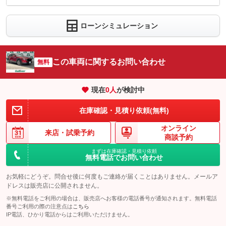
車両本体価
195.4
万円
内：オプシ
格
4.4
ョン価格
万円
ローンシミュレーション
(税込)
パック内容
車両本体価
195.4
万円
希望ナンバーを取得するパックです。お好きな数字・思い出の数
格
字をお客様の愛車にも！※一部取得出来ないナンバーもございま
パック内容
す。※人気の数字等は、抽選になることがございます。ご了承く
この車両に関するお問い合わせ
無料
ださい。
【車内の気になるニオイを低減】気になるニオイに効果を発揮。
二酸化塩素で車内の除菌消臭を行います
備考
－
現在
0
人
が検討中
パック内容
備考
－
ヘッドライト・ウィンドウガラス・ホイール専用ガラスコーティ
在庫確認・見積り依頼(無料)
このパックの見積もり依頼（無料）
ングをまとめて施工できる大変お得なプランです。※詳細は店舗
スタッフまでお問い合わせ下さい。
このパックの見積もり依頼（無料）
オンライン
来店・
試乗予約
商談予約
備考
－
まずは在庫確認・見積り依頼
無料電話でお問い合わせ
このパックの見積もり依頼（無料）
お気軽にどうぞ。問合せ後に何度もご連絡が届くことはありません。メールア
ドレスは販売店に公開されません。
※無料電話をご利用の場合は、販売店へお客様の電話番号が通知されます。無料電話
番号ご利用の際の注意点は
こちら
IP電話、ひかり電話からはご利用いただけません。