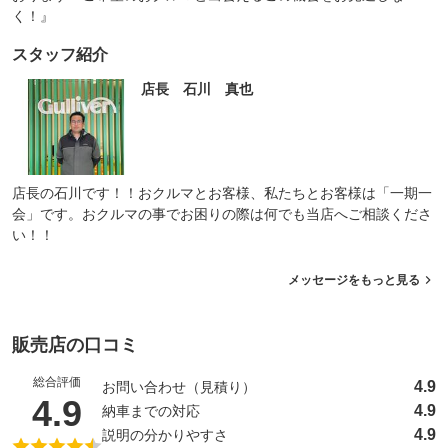
く！』
スタッフ紹介
店長 石川 真也
店長の石川です！！おクルマとお客様、私たちとお客様は「一期一
会」です。おクルマの事でお困りの際は何でも当店へご相談くださ
い！！
メッセージをもっと見る
販売店の口コミ
総合評価
4.9
お問い合わせ（見積り）
（5点満点中）
4.9
4.9
納車までの対応
4.9
説明の分かりやすさ