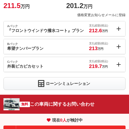
211.5
201.2
万円
万円
価格変更お知らせメールに登録
支払総額(税込)
Aパック
212.6
『フロントウインドウ撥水コート』プラン
万円
内：オプシ
1.1
ョン価格
支払総額(税込)
Bパック
万円
213
(税込)
希望ナンバープラン
万円
車両本体価
201.2
万円
内：オプシ
格
1.5
ョン価格
支払総額(税込)
Cパック
万円
219.7
(税込)
外装ピカピカセット
万円
車両本体価
201.2
万円
内：オプシ
格
8.2
ョン価格
万円
ローンシミュレーション
(税込)
パック内容
車両本体価
201.2
万円
ポリッシングコートＰＲＯ施工後の撥水効果は（低撥水タイプ）
格
パック内容
ボディに美しい艶を出し、塗装面を保護してくれる高粘度シリコ
ーン樹脂とガラス質成分を含んだコーティングです。
この車両に関するお問い合わせ
無料
備考
－
パック内容
備考
－
現在
0
人
が検討中
このパックの見積もり依頼（無料）