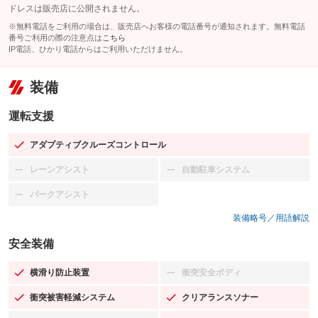
ドレスは販売店に公開されません。
※無料電話をご利用の場合は、販売店へお客様の電話番号が通知されます。無料電話
番号ご利用の際の注意点は
こちら
IP電話、ひかり電話からはご利用いただけません。
装備
運転支援
アダプティブクルーズコントロール
：装備あり
レーンアシスト
自動駐車システム
：装備なし
：装備なし
パークアシスト
：装備なし
装備略号／用語解説
安全装備
横滑り防止装置
衝突安全ボディ
：装備あり
：装備なし
衝突被害軽減システム
クリアランスソナー
：装備あり
：装備あり