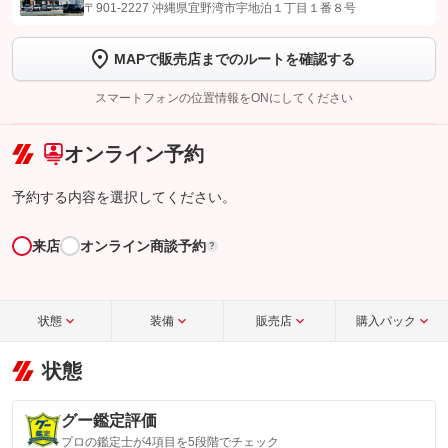
【STEP1】
認証画面でグーネットを友だち追加してから「許可する」ボタンを押
〒901-2227 沖縄県宜野湾市宇地泊１丁目１番８号
します
MAPで販売店までのルートを確認する
【STEP2】
トーク画面で
ボタンをタップして問い合わせを
完了してください。
スマートフォンの位置情報をONにしてください
こちら
オンライン予約
予約する内容を選択してください。
来店
オンライン商談予約
?
状態
装備
販売店
購入パック
状態
グー鑑定評価
プロの鑑定士が4項目を5段階でチェック