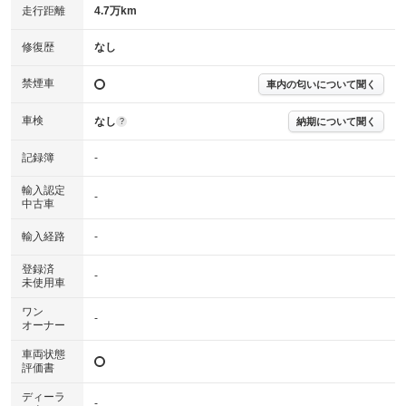
走行距離
4.7万km
修復歴
なし
禁煙車
車内の匂いについて聞く
車検
なし
納期について聞く
?
記録簿
-
輸入認定
-
中古車
輸入経路
-
登録済
-
未使用車
ワン
-
オーナー
車両状態
評価書
ディーラ
-