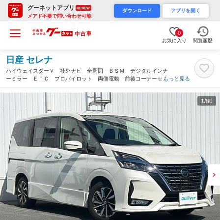
グーネットアプリ
RENEW
ダウンロード
アプリを開く
メアド不要で問い合わせ可能
0
お気に入り
閲覧履歴
日産 セレナ
ハイウェイスターＶ 社外ナビ 全周囲 ＢＳＭ デジタルインナ
ーミラー ＥＴＣ プロパイロット 両側電動 前後コーナーセン
もっと見る
サー ＵＳＢ レーダークルーズコントロール 衝突軽減 革巻き
ステアリング ＬＥＤヘッドライト 禁煙車（沖縄県）
1
/80