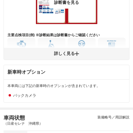
※グー鑑定は保証サービスではございません。購入時は必ず現車をご確認
診断書を見る
下さい。
※実際にお渡しするコンディションチェックシートにつきましては、形式
および表示項目が異なる場合がございます。
※グー鑑定の評価はあくまでも記載している鑑定日の鑑定結果となりま
す。車両情報等の詳細は各販売店へお問い合わせ下さい。
主要点検項目(例) ※診断結果は診断書からご確認ください
エンジン
トランス
パワー
HV/PHV/EV
詳しく見る
ミッション
ステアリング
新車時オプション
ABS
エアーバッグ
先進安全装備
その他
※異常がある場合は主要点検項目が赤色になり、異常と表記されます。
本車両には下記の新車時のオプションが含まれています。
※車に装備されていない項目は「-」と表記されます
※グー故障診断は保証サービスではございません。購入時は必ず現車をご
バックカメラ
確認下さい。
※実際にお渡しする故障診断書につきましては、形式および表示項目が異
なる場合がございます。
※グー故障診断書はあくまでも実施時点での診断結果となります。将来に
車両状態
装備略号／用語解説
わたり車両状態を担保するものではありませんので、車両情報等の詳細は
（日産セレナ 沖縄県）
各販売店へお問い合わせ下さい。