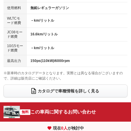
100V電源
クリーンディーゼル
バックカメラ
ETC
使用燃料
無鉛レギュラーガソリン
：装備なし
：装備なし
：装備あり
：装備あり
センターデフロック
エアロ
スマートキー
：装備なし
WLTCモ
：装備なし
：装備あり
－km/リットル
ード燃費
レンタカーアップ
展示・試乗車
ローダウン
ランフラットタイヤ
：装備なし
：装備なし
：装備なし
：装備なし
JC08モー
16.6km/リットル
ド燃費
電動格納ミラー
パワーシート
3列シート
：装備あり
：装備なし
：装備あり
10/15モー
装備略号／用語解説
－km/リットル
ベンチシート
フルフラットシート
ド燃費
：装備なし
：装備なし
チップアップシート
オットマン
：装備なし
：装備なし
最高出力
150ps(110kW)/6000rpm
電動格納サードシート
シートヒーター
：装備なし
：装備なし
※新車時のカタログデータとなります。実際とは異なる場合がございますの
で、詳細は販売店にご確認ください。
ウォークスルー
後席モニター
：装備なし
：装備なし
電動リアゲート
フロントカメラ
カタログで車種情報を詳しく見る
：装備なし
：装備あり
シートエアコン
全周囲カメラ
：装備なし
：装備あり
サイドカメラ
ルーフレール
この車両に関するお問い合わせ
：装備あり
無料
：装備なし
エアサスペンション
ヘッドライトウォッシャー
：装備なし
：装備なし
現在
0
人
が検討中
装備略号／用語解説