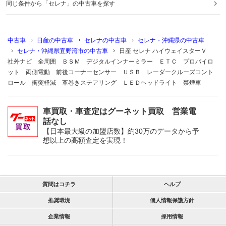
同じ条件から「セレナ」の中古車を探す
中古車
日産の中古車
セレナの中古車
セレナ・沖縄県の中古車
セレナ・沖縄県宜野湾市の中古車
日産 セレナ ハイウェイスターＶ
社外ナビ 全周囲 ＢＳＭ デジタルインナーミラー ＥＴＣ プロパイロ
ット 両側電動 前後コーナーセンサー ＵＳＢ レーダークルーズコント
ロール 衝突軽減 革巻きステアリング ＬＥＤヘッドライト 禁煙車
車買取・車査定はグーネット買取 営業電
話なし
【日本最大級の加盟店数】約30万のデータから予
想以上の高額査定を実現！
質問はコチラ
ヘルプ
推奨環境
個人情報保護方針
企業情報
採用情報