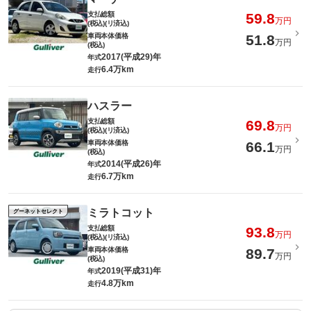
支払総額
59.8
万円
(税込)(リ済込)
車両本体価格
51.8
万円
(税込)
2017(平成29)年
年式
6.4万km
走行
ハスラー
支払総額
69.8
万円
(税込)(リ済込)
車両本体価格
66.1
万円
(税込)
2014(平成26)年
年式
6.7万km
走行
ミラトコット
グーネットセレクト
支払総額
93.8
万円
(税込)(リ済込)
車両本体価格
89.7
万円
(税込)
2019(平成31)年
年式
4.8万km
走行