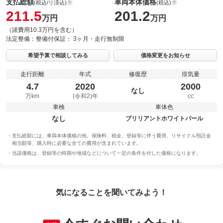
支払総額
車両本体価格
(税込/リ済込)
(税込)
211.5
201.2
万円
万円
（諸費用10.3万円を含む）
法定整備：
整備付
保証：
3ヶ月・走行無制限
希望予算で相談してみる
価格変更をお知らせ
走行距離
年式
修復歴
排気量
4.7
2020
2000
なし
万km
(令和2)年
cc
車検
車体色
なし
ブリリアントホワイトパール
支払総額には、車両本体価格の他、保険料、税金、登録等に伴う費用、リサイクル預託金
相当額等、購入時に必要な全ての費用が含まれています。
当該価格は、登録等の時期や地域などについて一定の条件を付した価格になります。
気になることを聞いてみよう！