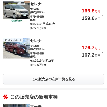
セレナ
支払総額
166.8
万円
(税込)(リ済込)
車両本体価格
159.6
万円
(税込)
2019(平成31)年
年式
7.1万km
走行
セレナ
グーネットセレクト
支払総額
176.7
万円
(税込)(リ済込)
車両本体価格
167.2
万円
(税込)
2019(令和1)年
年式
3.6万km
走行
この販売店の在庫一覧を見る
この販売店の新着車種
マーチ