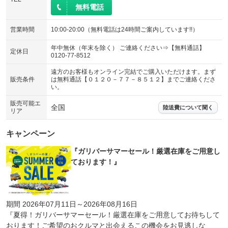
無料電話
営業時間
10:00-20:00（無料電話は24時間ご案内しています!!）
年中無休（年末を除く） ご連絡ください⇒【無料通話】
定休日
0120-77-8512
遠方のお客様もオンライン完結でご購入いただけます。まず
販売条件
は無料通話【０１２０－７７－８５１２】までご連絡くださ
い。
販売可能エ
全国
陸送費について聞く
リア
キャンペーン
『ガリバーサマーセール！厳選在庫をご用意し
ております！』
期間 2026年07月11日～2026年08月16日
『夏得！ガリバーサマーセール！厳選在庫をご用意してお待ちして
おります！ご希望のおクルマと出会えるこの機会をお見逃しな