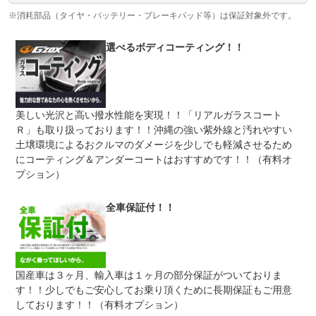
保証項目
テアリング機構 ５前後アクスル機構 ６電子制御機構
７エアコン機構 ８車外装備品 ９車内装備品 １０乗員
※消耗部品（タイヤ・バッテリー・ブレーキパッド等）は保証対象外です。
保護機構 １１ハイブリッド機構
選べるボディコーティング！！
修理回数
無制限
車両本体価格
●期間内の修理回数に制限はありませんが、累積上限金額
上限金額
は車両価格の５０％が上限です●対象部品の詳細は、別途
規約に定めるとおりとなります。
美しい光沢と高い撥水性能を実現！！「リアルガラスコート
Ｒ」も取り扱っております！！沖縄の強い紫外線と汚れやすい
無し
●１年間までのプランには免責金はございません。●長期有
土壌環境によるおクルマのダメージを少しでも軽減させるため
免責金
料プランを選択された方は、２年目以降の修理１回に対し
にコーティング＆アンダーコートはおすすめです！！（有料オ
て、１．５万円の免責金を申し受けます。●詳しくはスタ
ッフまでお問い合わせください。
プション）
●当店までご連絡ください。ご遠方の方は当店で受付後、
保証修理
お近くのガリバー店舗または修理工場のご案内をいたしま
全車保証付！！
受付先
すので、お気軽にお申し付けください。
整備付 法定12ヶ月または法定24ヶ月点検整備付
法定整備
※車検なし・車検整備付の場合は法定24ヶ月点検整備付
※商用車は6ヶ月または12ヶ月点検整備付
国産車は３ヶ月、輸入車は１ヶ月の部分保証がついておりま
１．契約後～納車までに法定点検整備を実施致します。
す！！少しでもご安心してお乗り頂くために長期保証もご用意
法定整備
２．車両本体価格に整備代金を含んでおります。３．点検
について
記録簿が発行されます。※以上、３点は本体価格に含まれ
しております！！（有料オプション）
ます。