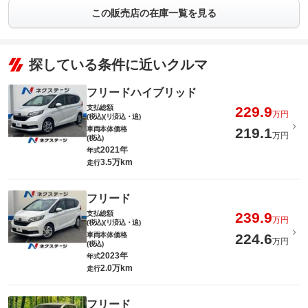
この販売店の在庫一覧を見る
探している条件に近いクルマ
フリードハイブリッド
支払総額
229.9
万円
(税込)(リ済込・追)
車両本体価格
219.1
万円
(税込)
2021年
年式
3.5万km
走行
フリード
支払総額
239.9
万円
(税込)(リ済込・追)
車両本体価格
224.6
万円
(税込)
2023年
年式
2.0万km
走行
フリード