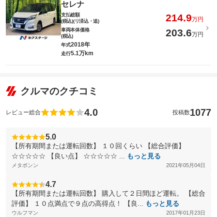
セレナ
支払総額
214.9
万円
(税込)(リ済込・追)
車両本体価格
203.6
万円
(税込)
2018年
年式
5.1万km
走行
クルマのクチコミ
4.0
1077
レビュー総合
投稿数
5.0
【所有期間または運転回数】 １０回くらい 【総合評価】
☆☆☆☆☆ 【良い点】 ☆☆☆☆☆ ...
もっと見る
メタボンン
2021年05月04日
4.7
【所有期間または運転回数】 購入して２日間ほど運転。 【総合
評価】 １０点満点で９点の高得点！ 【良...
もっと見る
ウルフマン
2017年01月23日