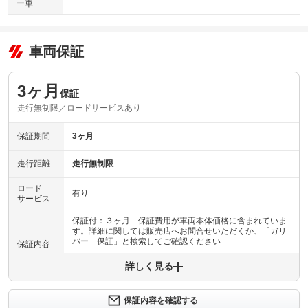
ー車
車両保証
3ヶ月
保証
走行無制限／ロードサービスあり
保証期間
3ヶ月
走行距離
走行無制限
ロード
有り
サービス
保証付：３ヶ月 保証費用が車両本体価格に含まれていま
す。詳細に関しては販売店へお問合せいただくか、「ガリ
バー 保証」と検索してご確認ください
保証内容
詳しく見る
保証内容について問い合わせる
計11項目
１エンジン機構 ２動力伝達機構 ３ブレーキ機構 ４ス
保証内容を確認する