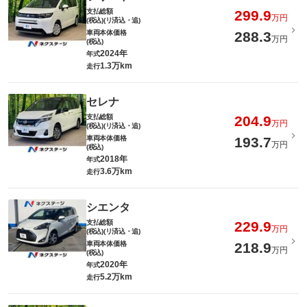
支払総額
299.9
万円
(税込)(リ済込・追)
車両本体価格
288.3
万円
(税込)
2024年
年式
1.3万km
走行
セレナ
支払総額
204.9
万円
(税込)(リ済込・追)
車両本体価格
193.7
万円
(税込)
2018年
年式
3.6万km
走行
シエンタ
支払総額
229.9
万円
(税込)(リ済込・追)
車両本体価格
218.9
万円
(税込)
2020年
年式
5.2万km
走行