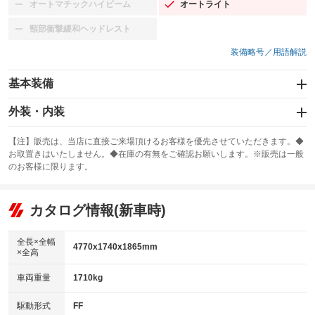
オートマチックハイビーム
オートライト
：装備なし
：装備あり
頸部衝撃緩和ヘッドレスト
：装備なし
装備略号／用語解説
基本装備
エアバッグ：運転席/助手席/サイド
外装・内装
：装備あり
スライドドア：両面電動
カーナビ：SDナビ
：装備あり
：装備あり
【注】販売は、当店に直接ご来場頂けるお客様を優先させていただきます。◆
お取置きはいたしません。◆在庫の有無をご確認お願いします。※販売は一般
サンルーフ
ABS
TV：ワンセグ
：装備なし
：装備あり
：装備あり
のお客様に限ります。
エアコン
Wエアコン
オーディオ：CDまたはCDチェンジャー
：装備あり
：装備あり
：装備あり
リフトアップ
パワーステアリング
カタログ情報(新車時)
ビジュアル
：装備なし
：装備あり
：装備なし
ダウンヒルアシストコントロール
アルミホイール
：装備なし
：装備なし
全長×全幅
4770x1740x1865mm
×全高
パワーウィンドウ
盗難防止システム
革シート
ハーフレザーシート
：装備あり
：装備なし
：装備なし
：装備なし
車両重量
1710kg
アイドリングストップ
ドライブレコーダー
キーレス
LEDヘッドランプ
：装備あり
：装備なし
：装備あり
：装備あり
USB入力端子
Bluetooth接続
駆動形式
FF
HID(キセノンライト)
ポータブルナビ
：装備あり
：装備あり
：装備なし
：装備なし