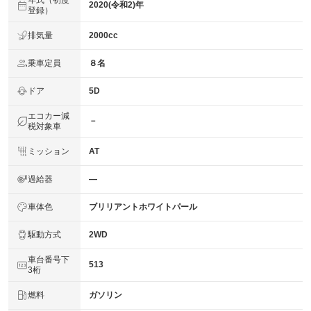
年式（初度
2020(令和2)年
登録）
排気量
2000cc
乗車定員
８名
ドア
5D
エコカー減
－
税対象車
ミッション
AT
過給器
―
車体色
ブリリアントホワイトパール
駆動方式
2WD
車台番号下
513
3桁
燃料
ガソリン