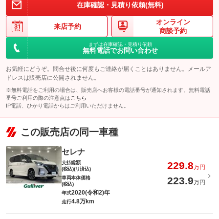
このパックの見積もり依頼（無料）
在庫確認・見積り依頼(無料)
備考
－
オンライン
来店予約
商談予約
このパックの見積もり依頼（無料）
まずは在庫確認・見積り依頼
無料電話でお問い合わせ
お気軽にどうぞ。問合せ後に何度もご連絡が届くことはありません。メールア
ドレスは販売店に公開されません。
※無料電話をご利用の場合は、販売店へお客様の電話番号が通知されます。無料電話
番号ご利用の際の注意点は
こちら
IP電話、ひかり電話からはご利用いただけません。
この販売店の同一車種
セレナ
支払総額
229.8
万円
(税込)(リ済込)
車両本体価格
223.9
万円
(税込)
2020(令和2)年
年式
4.8万km
走行