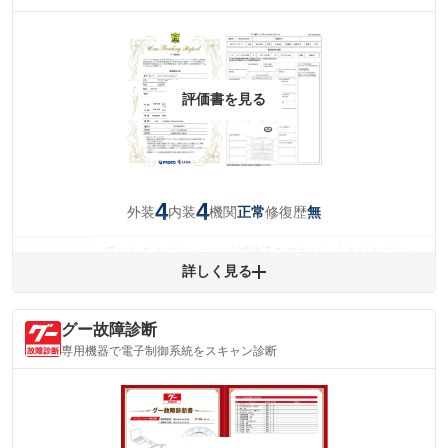
評価書を見る
4
4
外装
内装
機関
修復歴
正常
無
気になるキズやヘコミは補修済みですが、小さなキズやヘ
外装
コミが残っています。
詳しく見る
(車両外装)
キズ・へこみについて問い合わせる
内装
グー故障診断
気になる汚れ等が、部分的にあります。
(内装状態)
専用機器で電子制御系統をスキャン診断
主要機関に不具合はありません。
機関
詳細は鑑定書をご確認ください。
修復歴