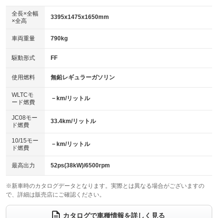
ダウンヒルアシストコントロール
アルミホイール：14インチ
：装備なし
：装備あり
全長×全幅
3395x1475x1650mm
×全高
パワーウィンドウ
盗難防止システム
革シート
ハーフレザーシート
：装備あり
：装備あり
：装備なし
：装備なし
車両重量
790kg
アイドリングストップ
ドライブレコーダー
キーレス
LEDヘッドランプ
：装備あり
：装備なし
：装備あり
：装備あり
USB入力端子
Bluetooth接続
駆動形式
FF
HID(キセノンライト)
ポータブルナビ
：装備なし
：装備あり
：装備なし
：装備なし
100V電源
クリーンディーゼル
バックカメラ
ETC
使用燃料
無鉛レギュラーガソリン
：装備なし
：装備なし
：装備なし
：装備あり
センターデフロック
エアロ
スマートキー
：装備なし
WLTCモ
：装備なし
：装備あり
－km/リットル
ード燃費
レンタカーアップ
展示・試乗車
ローダウン
ランフラットタイヤ
：装備なし
：装備なし
：装備なし
：装備なし
JC08モー
33.4km/リットル
ド燃費
電動格納ミラー
パワーシート
3列シート
：装備あり
：装備なし
：装備なし
10/15モー
装備略号／用語解説
－km/リットル
ベンチシート
フルフラットシート
ド燃費
：装備あり
：装備なし
チップアップシート
オットマン
：装備なし
：装備なし
最高出力
52ps(38kW)/6500rpm
電動格納サードシート
シートヒーター
：装備なし
：装備なし
※新車時のカタログデータとなります。実際とは異なる場合がございますの
で、詳細は販売店にご確認ください。
ウォークスルー
後席モニター
：装備なし
：装備なし
電動リアゲート
フロントカメラ
カタログで車種情報を詳しく見る
：装備なし
：装備なし