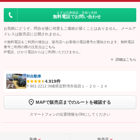
まずは在庫確認・見積り依頼
無料電話でお問い合わせ
お気軽にどうぞ。問合せ後に何度もご連絡が届くことはありません。 メールア
ドレスは販売店に公開されません。
※無料電話をご利用の場合は、販売店へお客様の電話番号が通知されます。無料電話
番号ご利用の際の注意点は
こちら
IP電話、ひかり電話からはご利用いただけません。
詳細はこちら
和自動車
4.9
19件
【STEP1】
認証画面でグーネットを友だち追加してから「許可する」ボタンを押
〒901-2212 沖縄県宜野湾市長田１－２０－２４
します
MAPで販売店までのルートを確認する
【STEP2】
トーク画面で
ボタンをタップして問い合わせを
完了してください。
スマートフォンの位置情報をONにしてください
こちら
装備
販売店