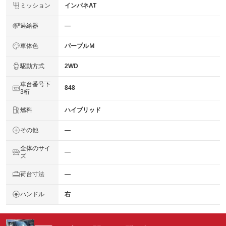
ミッション
インパネAT
過給器
―
車体色
パープルＭ
駆動方式
2WD
車台番号下
848
3桁
燃料
ハイブリッド
その他
―
全体のサイ
―
ズ
荷台寸法
―
ハンドル
右