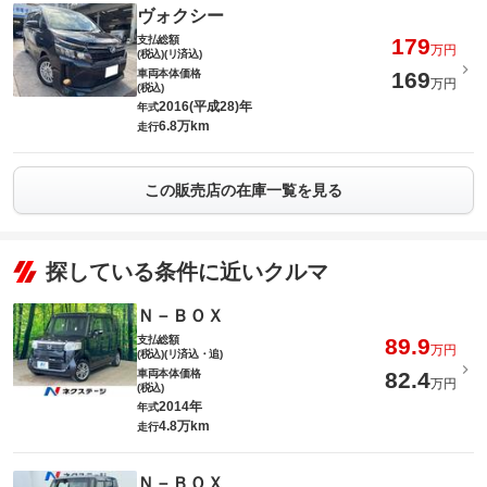
ヴォクシー
支払総額
179
万円
(税込)(リ済込)
車両本体価格
169
万円
(税込)
2016(平成28)年
年式
6.8万km
走行
この販売店の在庫一覧を見る
探している条件に近いクルマ
Ｎ－ＢＯＸ
支払総額
89.9
万円
(税込)(リ済込・追)
車両本体価格
82.4
万円
(税込)
2014年
年式
4.8万km
走行
Ｎ－ＢＯＸ