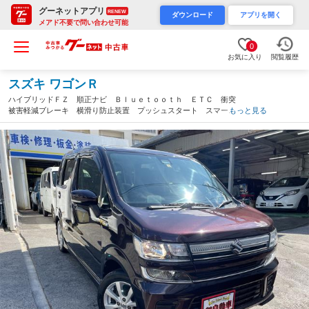
グーネットアプリ
RENEW
ダウンロード
アプリを開く
メアド不要で問い合わせ可能
0
お気に入り
閲覧履歴
スズキ ワゴンＲ
ハイブリッドＦＺ 順正ナビ Ｂｌｕｅｔｏｏｔｈ ＥＴＣ 衝突
被害軽減ブレーキ 横滑り防止装置 プッシュスタート スマート
もっと見る
キー 純正アルミホイール 電動格納ミラー ベンチシート ＬＥ
Ｄヘッドライト アイドリングストップ（沖縄県）