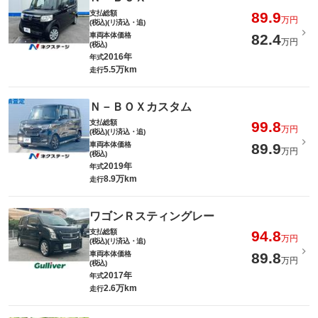
支払総額
89.9
万円
(税込)(リ済込・追)
車両本体価格
82.4
万円
(税込)
2016年
年式
5.5万km
走行
Ｎ－ＢＯＸカスタム
支払総額
99.8
万円
(税込)(リ済込・追)
車両本体価格
89.9
万円
(税込)
2019年
年式
8.9万km
走行
ワゴンＲスティングレー
支払総額
94.8
万円
(税込)(リ済込・追)
車両本体価格
89.8
万円
(税込)
2017年
年式
2.6万km
走行