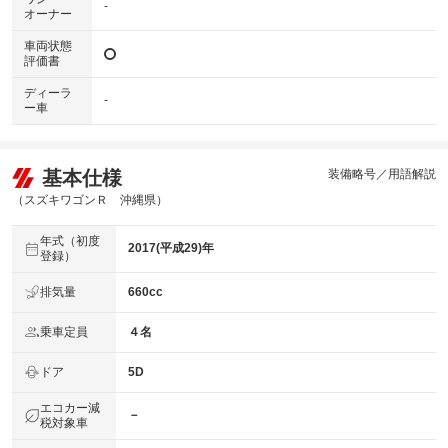
-
オーナー
車両状態
評価書
ディーラ
-
ー車
基本仕様
装備略号／用語解説
（スズキワゴンＲ 沖縄県）
年式（初度
2017(平成29)年
登録）
排気量
660cc
乗車定員
４名
ドア
5D
エコカー減
－
税対象車