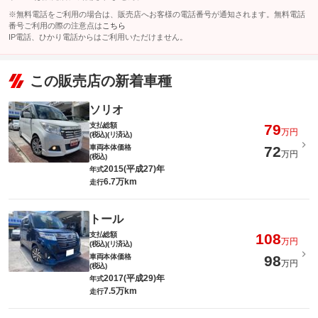
※無料電話をご利用の場合は、販売店へお客様の電話番号が通知されます。無料電話
番号ご利用の際の注意点は
こちら
IP電話、ひかり電話からはご利用いただけません。
この販売店の新着車種
ソリオ
支払総額
79
万円
(税込)(リ済込)
車両本体価格
72
万円
(税込)
2015(平成27)年
年式
6.7万km
走行
トール
支払総額
108
万円
(税込)(リ済込)
車両本体価格
98
万円
(税込)
2017(平成29)年
年式
7.5万km
走行