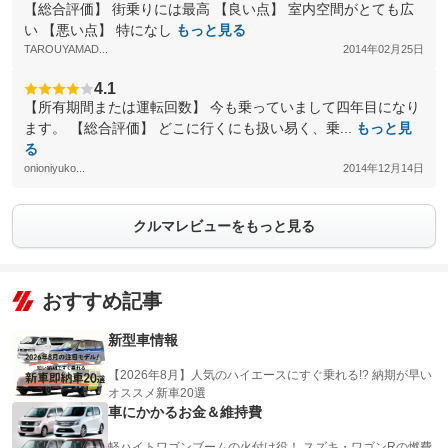
【総合評価】 街乗りには最高 【良い点】 室内空間がとても広
い 【悪い点】 特になし
もっと見る
TAROUYAMAD...
2014年02月25日
4.1
【所有期間または運転回数】 今も乗っていまして四年目になり
ます。 【総合評価】 どこに行くにも扱い易く、乗...
もっと見
る
onioniyuko...
2014年12月14日
クルマレビューをもっと見る
おすすめ記事
新型車情報
【2026年8月】人気のハイエースにすぐ乗れる!? 納期が早い
オススメ新車20選
車にかかるお金＆維持費
軽ハイトワゴンブームの火付け役！ スズキ・ワゴンRの燃費