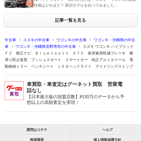
性能はどれほど？ 新旧モデルを比べてみました…
記事一覧を見る
中古車
スズキの中古車
ワゴンＲの中古車
ワゴンＲ・沖縄県の中古
車
ワゴンＲ・沖縄県宜野湾市の中古車
スズキ ワゴンＲ ハイブリッド
ＦＺ 順正ナビ Ｂｌｕｅｔｏｏｔｈ ＥＴＣ 衝突被害軽減ブレーキ 横
滑り防止装置 プッシュスタート スマートキー 純正アルミホイール 電
動格納ミラー ベンチシート ＬＥＤヘッドライト アイドリングストップ
車買取・車査定はグーネット買取 営業電
話なし
【日本最大級の加盟店数】約30万のデータから予
想以上の高額査定を実現！
質問はコチラ
ヘルプ
推奨環境
個人情報保護方針