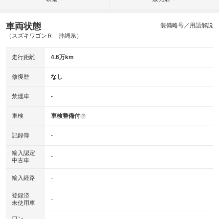
車両状態
装備略号／用語解説
（スズキワゴンＲ 沖縄県）
走行距離
4.6万km
修復歴
なし
禁煙車
-
車検
車検整備付
?
記録簿
-
輸入認定
-
中古車
輸入経路
-
登録済
-
未使用車
ワン