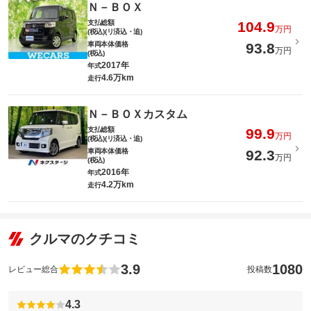
Ｎ－ＢＯＸ
支払総額
104.9
万円
(税込)(リ済込・追)
車両本体価格
93.8
万円
(税込)
2017年
年式
4.6万km
走行
Ｎ－ＢＯＸカスタム
支払総額
99.9
万円
(税込)(リ済込・追)
車両本体価格
92.3
万円
(税込)
2016年
年式
4.2万km
走行
クルマのクチコミ
3.9
1080
レビュー総合
投稿数
4.3