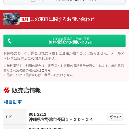
シートエアコン
全周囲カメラ
：装備なし
：装備なし
サイドカメラ
ルーフレール
この車両に関するお問い合わせ
：装備なし
無料
：装備なし
エアサスペンション
ヘッドライトウォッシャー
：装備なし
：装備なし
装備略号／用語解説
まずは在庫確認・見積り依頼
無料電話でお問い合わせ
お気軽にどうぞ。問合せ後に何度もご連絡が届くことはありません。メールア
ドレスは販売店に公開されません。
※無料電話をご利用の場合は、販売店へお客様の電話番号が通知されます。無料電話
番号ご利用の際の注意点は
こちら
IP電話、ひかり電話からはご利用いただけません。
販売店情報
和自動車
901-2212
住所
MAP
沖縄県宜野湾市長田１－２０－２４