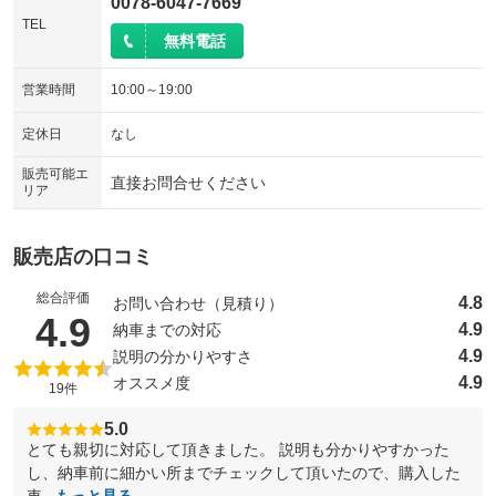
0078-6047-7669
TEL
無料電話
営業時間
10:00～19:00
定休日
なし
販売可能エ
直接お問合せください
リア
販売店の口コミ
総合評価
4.8
お問い合わせ（見積り）
（5点満点中）
4.9
4.9
納車までの対応
4.9
説明の分かりやすさ
4.9
オススメ度
19件
5.0
とても親切に対応して頂きました。 説明も分かりやすかった
し、納車前に細かい所までチェックして頂いたので、購入した