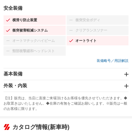
安全装備
横滑り防止装置
衝突安全ボディ
：装備あり
：装備なし
衝突被害軽減システム
クリアランスソナー
：装備あり
：装備なし
オートマチックハイビーム
オートライト
：装備なし
：装備あり
頸部衝撃緩和ヘッドレスト
：装備なし
装備略号／用語解説
基本装備
エアバッグ：運転席/助手席/サイド
外装・内装
：装備あり
スライドドア
カーナビ：SDナビ
：装備なし
：装備あり
【注】販売は、当店に直接ご来場頂けるお客様を優先させていただきます。◆
お取置きはいたしません。◆在庫の有無をご確認お願いします。※販売は一般
サンルーフ
ABS
TV
：装備なし
：装備あり
：装備なし
のお客様に限ります。
エアコン
Wエアコン
オーディオ：CDまたはCDチェンジャー
：装備あり
：装備なし
：装備あり
リフトアップ
パワーステアリング
カタログ情報(新車時)
ビジュアル：-／DVD再生
：装備なし
：装備あり
：装備あり