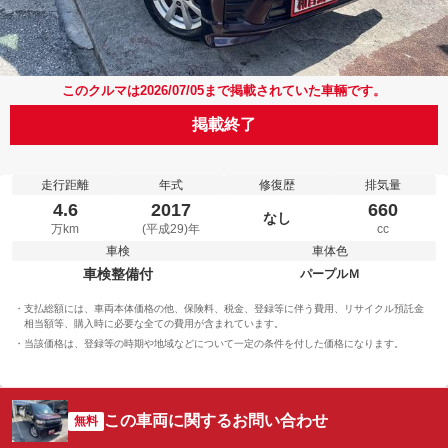
このクルマは2026/07/05まで掲載されていた車輛です。
掲載終了
走行距離
年式
修復歴
排気量
4.6
2017
660
なし
万km
(平成29)年
cc
車検
車体色
車検整備付
パープルＭ
支払総額には、車両本体価格の他、保険料、税金、登録等に伴う費用、リサイクル預託金
相当額等、購入時に必要な全ての費用が含まれています。
当該価格は、登録等の時期や地域などについて一定の条件を付した価格になります。
この車両に関するお問い合わせ
無料