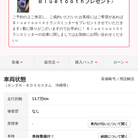
Ｂｌｕｅｔｏｏｔｈプレゼント♪
ご予約の上ご来店し、ご成約いただいたお客様にはご希望があれば
Ｂｌｕｅｔｏｏｔｈトランスミッターをプレゼントさせていただき
ます♪ 数に限りがございますのでお早めに！ Ｂｌｕｅｔｏｏｔｈト
ランスミッターの在庫に関しましてはお気軽にお問い合わせくださ
い♪
装備
販売店
購入パック
ローン
車両状態
装備略号／用語解説
（ホンダＮ－ＢＯＸカスタム 沖縄県）
走行距離
13.7万km
修復歴
なし
禁煙車
-
車内の匂いについて聞く
車検
車検整備付
納期について聞く
?