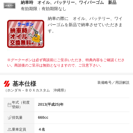
保証修理
納車時 オイル、バッテリー、ワイパーゴム 新品
-
受付先
有効期限：有効期限なし
整備付 法定12ヶ月または法定24ヶ月点検整備付
納車の際に オイル、バッテリー、ワイ
法定整備
※車検なし・車検整備付の場合は法定24ヶ月点検整備付
※商用車は6ヶ月または12ヶ月点検整備付
パーゴムを新品で納車させていただきま
す。
法定整備
-
について
※グークーポンは必ず商談前にご呈示いただき、特典内容をご確認くださ
い。商談後のご呈示は無効となりますので、ご注意下さい。
基本仕様
装備略号／用語解説
（ホンダＮ－ＢＯＸカスタム 沖縄県）
年式（初度
2013(平成25)年
登録）
排気量
660cc
乗車定員
４名