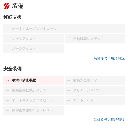
装備
運転支援
オートクルーズコントロール
：装備なし
レーンアシスト
自動駐車システム
：装備なし
：装備なし
パークアシスト
：装備なし
装備略号／用語解説
安全装備
横滑り防止装置
衝突安全ボディ
：装備あり
：装備なし
衝突被害軽減システム
クリアランスソナー
：装備なし
：装備なし
オートマチックハイビーム
オートライト
：装備なし
：装備なし
頸部衝撃緩和ヘッドレスト
：装備なし
装備略号／用語解説