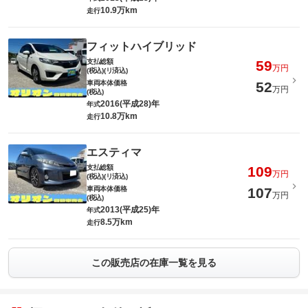
10.9万km
走行
フィットハイブリッド
支払総額
59
万円
(税込)(リ済込)
車両本体価格
52
万円
(税込)
2016(平成28)年
年式
10.8万km
走行
エスティマ
支払総額
109
万円
(税込)(リ済込)
車両本体価格
107
万円
(税込)
2013(平成25)年
年式
8.5万km
走行
この販売店の在庫一覧を見る