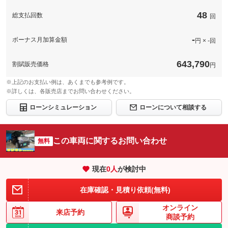
48
総支払回数
回
-
ボーナス月加算金額
円 × -回
643,790
割賦販売価格
円
※上記のお支払い例は、あくまでも参考例です。
※詳しくは、各販売店までお問い合わせください。
ローンシミュレーション
ローンについて相談する
この車両に関するお問い合わせ
無料
現在
0
人
が検討中
在庫確認・見積り依頼(無料)
オンライン
来店予約
商談予約