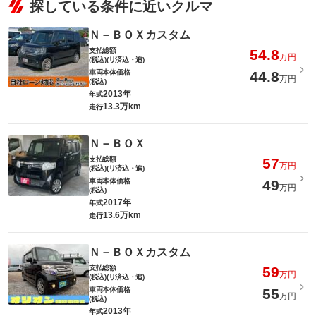
探している条件に近いクルマ
Ｎ－ＢＯＸカスタム
支払総額
54.8
万円
(税込)(リ済込・追)
車両本体価格
44.8
万円
(税込)
2013年
年式
13.3万km
走行
Ｎ－ＢＯＸ
支払総額
57
万円
(税込)(リ済込・追)
車両本体価格
49
万円
(税込)
2017年
年式
13.6万km
走行
Ｎ－ＢＯＸカスタム
支払総額
59
万円
(税込)(リ済込・追)
車両本体価格
55
万円
(税込)
2013年
年式