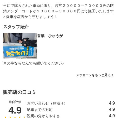
当店で購入された車両に限り、通常２００００～７００００円の防
錆アンダーコートが１００００～３００００円にて施工いたします
♪ 愛車を塩害から守りましょう！
スタッフ紹介
営業 ひゅうが
車の事ならなんでも聞いてください♪
メッセージをもっと見る
販売店の口コミ
総合評価
4.9
お問い合わせ（見積り）
（5点満点中）
4.9
4.9
納車までの対応
4.9
説明の分かりやすさ