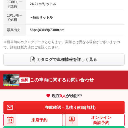
JC08モー
24.2km/リットル
ド燃費
電動格納ミラー
パワーシート
3列シート
：装備なし
：装備なし
：装備なし
10/15モー
装備略号／用語解説
－km/リットル
ベンチシート
フルフラットシート
ド燃費
：装備あり
：装備なし
チップアップシート
オットマン
：装備なし
：装備なし
最高出力
58ps(43kW)/7300rpm
電動格納サードシート
シートヒーター
：装備なし
：装備なし
※新車時のカタログデータとなります。実際とは異なる場合がございますの
で、詳細は販売店にご確認ください。
ウォークスルー
後席モニター
：装備なし
：装備なし
電動リアゲート
フロントカメラ
カタログで車種情報を詳しく見る
：装備なし
：装備なし
シートエアコン
全周囲カメラ
：装備なし
：装備なし
サイドカメラ
ルーフレール
この車両に関するお問い合わせ
：装備なし
無料
：装備なし
エアサスペンション
ヘッドライトウォッシャー
：装備なし
：装備なし
現在
0
人
が検討中
装備略号／用語解説
在庫確認・見積り依頼(無料)
オンライン
来店予約
商談予約