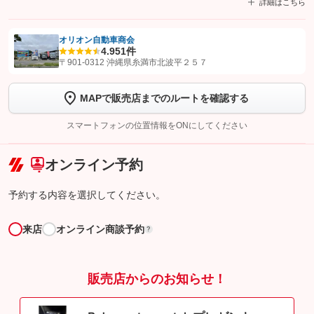
詳細はこちら
オリオン自動車商会
4.9
51件
【STEP1】
認証画面でグーネットを友だち追加してから「許可する」ボタンを押
〒901-0312 沖縄県糸満市北波平２５７
します
MAPで販売店までのルートを確認する
【STEP2】
トーク画面で
ボタンをタップして問い合わせを
完了してください。
スマートフォンの位置情報をONにしてください
こちら
オンライン予約
予約する内容を選択してください。
来店
オンライン商談予約
?
販売店からのお知らせ！