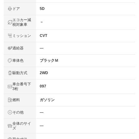
ドア
5D
エコカー減
－
税対象車
ミッション
CVT
過給器
―
車体色
ブラックＭ
駆動方式
2WD
車台番号下
097
3桁
燃料
ガソリン
その他
―
全体のサイ
―
ズ