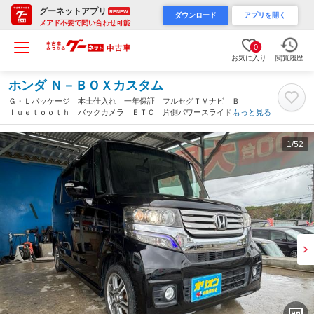
グーネットアプリ
RENEW
ダウンロード
アプリを開く
メアド不要で問い合わせ可能
0
お気に入り
閲覧履歴
ホンダ Ｎ－ＢＯＸカスタム
Ｇ・Ｌパッケージ 本土仕入れ 一年保証 フルセグＴＶナビ Ｂ
ｌｕｅｔｏｏｔｈ バックカメラ ＥＴＣ 片側パワースライドド
もっと見る
ア ＨＩＤヘッドライト アイドリングストップ エンジンオイ
ル・バッテリー・ワイパーゴム新品（沖縄県）
1
/52