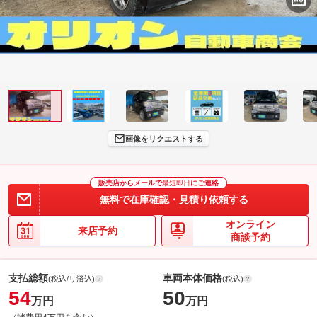
画像をリクエストする
販売店からメールで
最短即日
にご連絡
無料で在庫確認・見積り依頼する
オンライン
来店予約
商談予約
支払総額
車両本体価格
(税込/リ済込)
(税込)
54
50
万円
万円