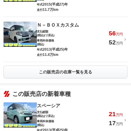
2015(平成27)年
年式
11.7万km
走行
Ｎ－ＢＯＸカスタム
支払総額
56
万円
(税込)(リ済込)
車両本体価格
52
万円
(税込)
2013(平成25)年
年式
11.4万km
走行
この販売店の在庫一覧を見る
この販売店の新着車種
スペーシア
支払総額
21
万円
(税込)(リ済込)
車両本体価格
17
万円
(税込)
2013(平成25)年
年式