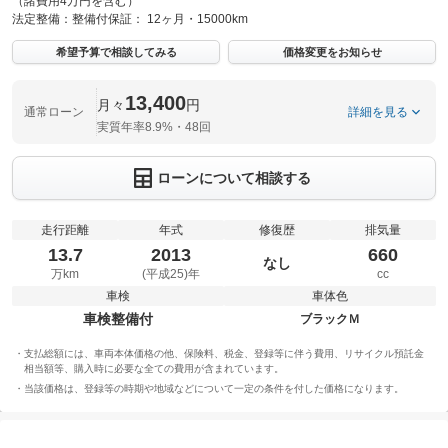
（諸費用4万円を含む）
法定整備：
整備付
保証：
12ヶ月・15000km
希望予算で相談してみる
価格変更をお知らせ
13,400
月々
円
通常ローン
詳細を見る
実質年率8.9%・48回
ローンについて相談する
走行距離
年式
修復歴
排気量
13.7
2013
660
なし
万km
(平成25)年
cc
車検
車体色
車検整備付
ブラックＭ
支払総額には、車両本体価格の他、保険料、税金、登録等に伴う費用、リサイクル預託金
相当額等、購入時に必要な全ての費用が含まれています。
当該価格は、登録等の時期や地域などについて一定の条件を付した価格になります。