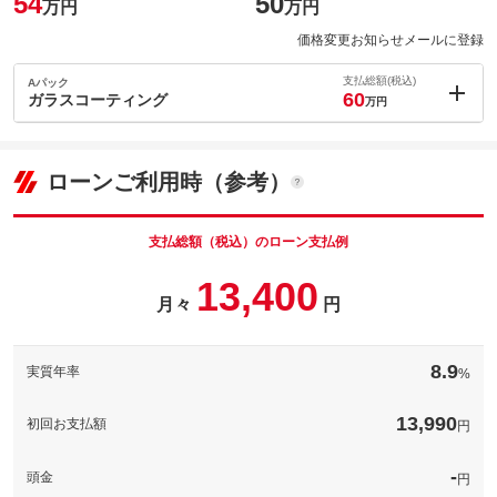
54
50
万円
万円
価格変更お知らせメールに登録
支払総額(税込)
Aパック
60
ガラスコーティング
万円
内：オプシ
6
ョン価格
万円
(税込)
ローンご利用時（参考）
車両本体価
50
万円
格
支払総額（税込）のローン支払例
パック内容
13,400
月々
円
６万円は軽自動車（アルト、ミライースサイズ）の価格となりま
備考
すので、金額はスタッフにお尋ねください！
8.9
実質年率
%
13,990
初回お支払額
円
このパックの見積もり依頼（無料）
-
頭金
円