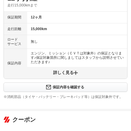
走行15,000kmまで
保証期間
12ヶ月
走行距離
15,000km
ロード
無し
サービス
エンジン、ミッション（ＣＶＴは対象外）の保証となりま
す♪保証対象箇所に関しましてはスタッフから説明させてい
ただきます♪
保証内容
詳しく見る
保証内容について問い合わせる
保証項目
-
保証内容を確認する
修理回数
無制限
※消耗部品（タイヤ・バッテリー・ブレーキパッド等）は保証対象外です。
車両本体価格
上限金額
保証限度額は税込み１０万円となります♪
クーポン
免責金
無し