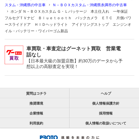
スタム・沖縄県の中古車
Ｎ－ＢＯＸカスタム・沖縄県糸満市の中古車
ホンダ Ｎ－ＢＯＸカスタム Ｇ・Ｌパッケージ 本土仕入れ 一年保証
フルセグＴＶナビ Ｂｌｕｅｔｏｏｔｈ バックカメラ ＥＴＣ 片側パワ
ースライドドア ＨＩＤヘッドライト アイドリングストップ エンジンオ
イル・バッテリー・ワイパーゴム新品
車買取・車査定はグーネット買取 営業電
話なし
【日本最大級の加盟店数】約30万のデータから予
想以上の高額査定を実現！
質問はコチラ
ヘルプ
推奨環境
個人情報保護方針
企業情報
採用情報
利用規約
個人情報の取扱いについて