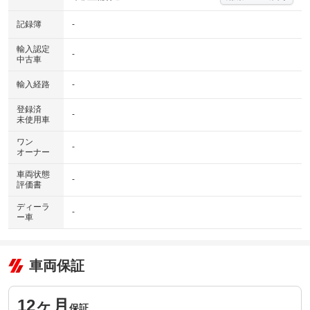
記録簿
-
輸入認定
-
中古車
輸入経路
-
登録済
-
未使用車
ワン
-
オーナー
車両状態
-
評価書
ディーラ
-
ー車
車両保証
12ヶ月
保証