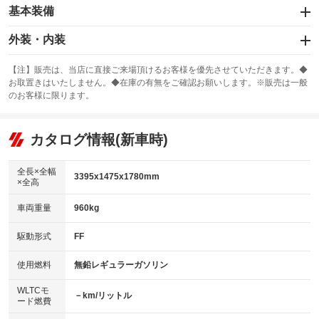
基本装備
エアバッグ：運転席/助手席
外装・内装
：装備あり
スライドドア
カーナビ：DVDナビ
：装備なし
：装備あり
【注】販売は、当店に直接ご来場頂けるお客様を優先させていただきます。◆
お取置きはいたしません。◆在庫の有無をご確認お願いします。※販売は一般
サンルーフ
ABS
TV：フルセグ
：装備なし
：装備あり
：装備あり
のお客様に限ります。
エアコン
Wエアコン
オーディオ：CDまたはCDチェンジャー
：装備あり
：装備なし
：装備あり
リフトアップ
パワーステアリング
カタログ情報(新車時)
ビジュアル：-／DVD再生
：装備なし
：装備あり
：装備あり
ダウンヒルアシストコントロール
アルミホイール：14インチ
：装備なし
：装備あり
全長×全幅
3395x1475x1780mm
×全高
パワーウィンドウ
盗難防止システム
革シート
ハーフレザーシート
：装備あり
：装備あり
：装備なし
：装備なし
車両重量
960kg
アイドリングストップ
ドライブレコーダー
キーレス
LEDヘッドランプ
：装備あり
：装備なし
：装備あり
：装備なし
USB入力端子
Bluetooth接続
駆動形式
FF
HID(キセノンライト)
ポータブルナビ
：装備なし
：装備あり
：装備あり
：装備なし
100V電源
クリーンディーゼル
バックカメラ
ETC
使用燃料
無鉛レギュラーガソリン
：装備なし
：装備なし
：装備あり
：装備あり
センターデフロック
エアロ
スマートキー
：装備なし
WLTCモ
：装備なし
：装備あり
－km/リットル
ード燃費
レンタカーアップ
展示・試乗車
ローダウン
ランフラットタイヤ
：装備なし
：装備なし
：装備なし
：装備なし