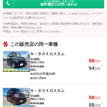
まずは在庫確認・見積り依頼
無料電話でお問い合わせ
お気軽にどうぞ。問合せ後に何度もご連絡が届くことはありません。メールア
ドレスは販売店に公開されません。
※無料電話をご利用の場合は、販売店へお客様の電話番号が通知されます。無料電話
番号ご利用の際の注意点は
こちら
IP電話、ひかり電話からはご利用いただけません。
この販売店の同一車種
Ｎ－ＢＯＸカスタム
支払総額
56
万円
(税込)(リ済込)
車両本体価格
54
万円
(税込)
2012(平成24)年
年式
8.1万km
走行
Ｎ－ＢＯＸカスタム
支払総額
59
万円
(税込)(リ済込)
車両本体価格
55
万円
(税込)