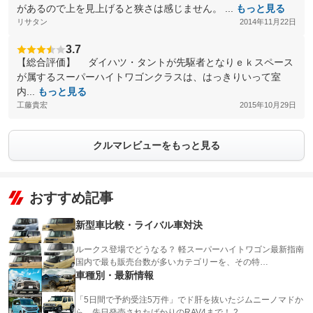
があるので上を見上げると狭さは感じません。 ...
もっと見る
リサタン
2014年11月22日
3.7
【総合評価】 ダイハツ・タントが先駆者となりｅｋスペース
が属するスーパーハイトワゴンクラスは、はっきりいって室
内...
もっと見る
工藤貴宏
2015年10月29日
クルマレビューをもっと見る
おすすめ記事
新型車比較・ライバル車対決
ルークス登場でどうなる？ 軽スーパーハイトワゴン最新指南
国内で最も販売台数が多いカテゴリーを、その特…
車種別・最新情報
「5日間で予約受注5万件」でド肝を抜いたジムニーノマドか
ら、先日発売されたばかりのRAV4まで！ 2…