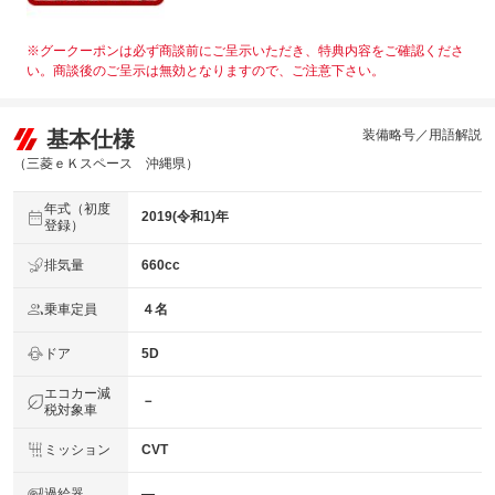
※グークーポンは必ず商談前にご呈示いただき、特典内容をご確認くださ
い。商談後のご呈示は無効となりますので、ご注意下さい。
基本仕様
装備略号／用語解説
（三菱ｅＫスペース 沖縄県）
年式（初度
2019(令和1)年
登録）
排気量
660cc
乗車定員
４名
ドア
5D
エコカー減
－
税対象車
ミッション
CVT
過給器
―