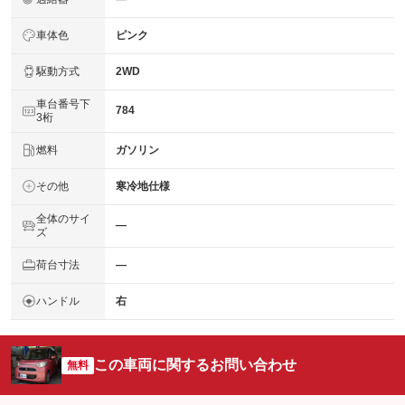
車体色
ピンク
駆動方式
2WD
車台番号下
784
3桁
燃料
ガソリン
その他
寒冷地仕様
全体のサイ
―
ズ
荷台寸法
―
ハンドル
右
この車両に関するお問い合わせ
無料