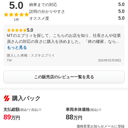
（5点満点中）
5.0
5.0
納車までの対応
5.0
説明の分かりやすさ
5.0
オススメ度
1件
5.0
MTのエブリィを探して、こちらのお店を知り、社長さんや従業
員さんの対応の良さに購入を決めました。 「終の棲家」なら...
もっと見る
購入した車種：スズキエブリイ
TW
2024年02月09日
この販売店のレビュー一覧を見る
購入パック
支払総額
車両本体価格
(税込/リ済込)
(税込)
89
88
万円
万円
価格変更お知らせメールに登録