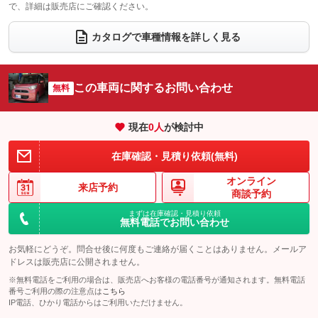
で、詳細は販売店にご確認ください。
ウォークスルー
後席モニター
：装備なし
：装備なし
カタログで車種情報を詳しく見る
電動リアゲート
フロントカメラ
：装備なし
：装備なし
シートエアコン
全周囲カメラ
：装備なし
：装備なし
この車両に関するお問い合わせ
サイドカメラ
無料
ルーフレール
：装備なし
：装備なし
エアサスペンション
ヘッドライトウォッシャー
：装備なし
：装備なし
現在
0
人
が検討中
装備略号／用語解説
在庫確認・見積り依頼(無料)
オンライン
来店予約
商談予約
まずは在庫確認・見積り依頼
無料電話でお問い合わせ
お気軽にどうぞ。問合せ後に何度もご連絡が届くことはありません。メールア
ドレスは販売店に公開されません。
※無料電話をご利用の場合は、販売店へお客様の電話番号が通知されます。無料電話
番号ご利用の際の注意点は
こちら
IP電話、ひかり電話からはご利用いただけません。