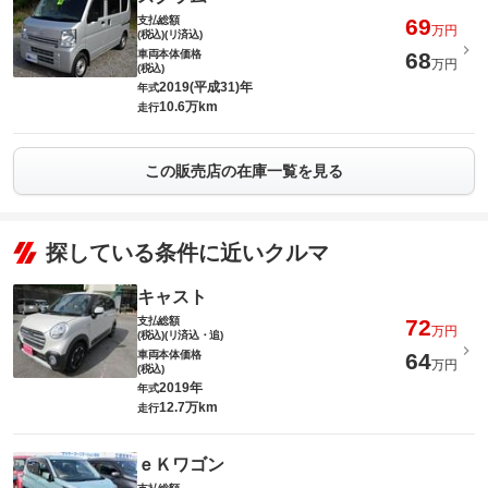
支払総額
69
万円
(税込)(リ済込)
車両本体価格
68
万円
(税込)
2019(平成31)年
年式
10.6万km
走行
この販売店の在庫一覧を見る
探している条件に近いクルマ
キャスト
支払総額
72
万円
(税込)(リ済込・追)
車両本体価格
64
万円
(税込)
2019年
年式
12.7万km
走行
ｅＫワゴン