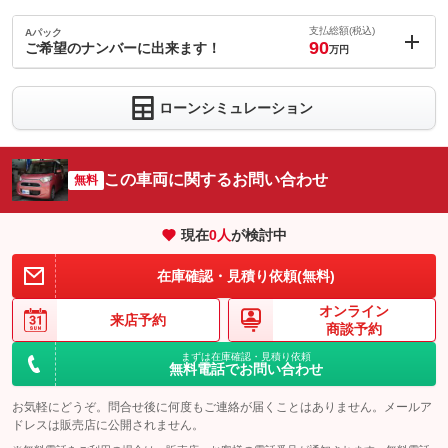
支払総額(税込)
Aパック
90
ご希望のナンバーに出来ます！
万円
内：オプシ
1
ョン価格
万円
ローンシミュレーション
(税込)
車両本体価
88
万円
格
この車両に関するお問い合わせ
無料
現在
0
人
が検討中
パック内容
おクルマご成約の際に、ご希望のナンバーにすることが可能で
在庫確認・見積り依頼(無料)
す！この機会にお気に入りの番号にしてみませんか？是非、ご検
討下さい！
オンライン
来店予約
商談予約
備考
－
まずは在庫確認・見積り依頼
無料電話でお問い合わせ
このパックの見積もり依頼（無料）
お気軽にどうぞ。問合せ後に何度もご連絡が届くことはありません。メールア
ドレスは販売店に公開されません。