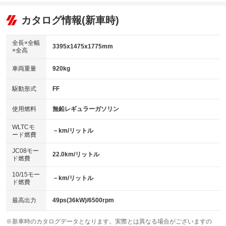
エアコン
Wエアコン
オーディオ：CDまたはCDチェンジャー／ミュージックプレイヤー接続
：装備あり
：装備なし
：装備あり
可
リフトアップ
パワーステアリング
カタログ情報(新車時)
：装備なし
：装備あり
ビジュアル
：装備なし
ダウンヒルアシストコントロール
：装備なし
アルミホイール
全長×全幅
：装備なし
3395x1475x1775mm
×全高
パワーウィンドウ
盗難防止システム
：装備あり
：装備なし
革シート
ハーフレザーシート
：装備なし
：装備なし
車両重量
920kg
アイドリングストップ
ドライブレコーダー
：装備あり
：装備なし
キーレス
LEDヘッドランプ
：装備あり
：装備なし
USB入力端子
Bluetooth接続
駆動形式
FF
：装備なし
：装備なし
HID(キセノンライト)
ポータブルナビ
：装備なし
：装備なし
100V電源
クリーンディーゼル
使用燃料
無鉛レギュラーガソリン
：装備なし
：装備なし
バックカメラ
ETC
：装備なし
：装備あり
センターデフロック
：装備なし
WLTCモ
エアロ
スマートキー
－km/リットル
：装備なし
：装備なし
ード燃費
レンタカーアップ
展示・試乗車
：装備なし
：装備なし
ローダウン
ランフラットタイヤ
：装備なし
：装備なし
JC08モー
22.0km/リットル
ド燃費
電動格納ミラー
：装備なし
パワーシート
3列シート
：装備なし
：装備なし
10/15モー
装備略号／用語解説
－km/リットル
ド燃費
ベンチシート
フルフラットシート
：装備あり
：装備なし
チップアップシート
オットマン
最高出力
49ps(36kW)/6500rpm
：装備なし
：装備なし
電動格納サードシート
シートヒーター
：装備なし
：装備あり
※新車時のカタログデータとなります。実際とは異なる場合がございますの