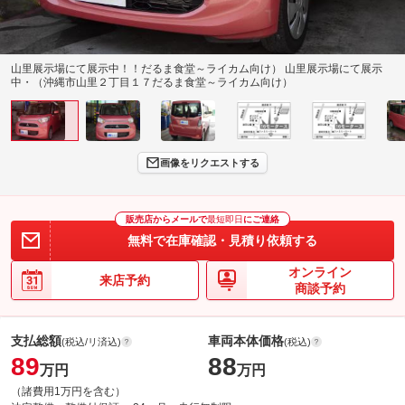
山里展示場にて展示中！！だるま食堂～ライカム向け） 山里展示場にて展示
中・（沖縄市山里２丁目１７だるま食堂～ライカム向け）
画像をリクエストする
販売店からメールで
最短即日
にご連絡
無料で在庫確認・見積り依頼する
オンライン
来店予約
商談予約
支払総額
車両本体価格
(税込/リ済込)
(税込)
89
88
万円
万円
（諸費用1万円を含む）