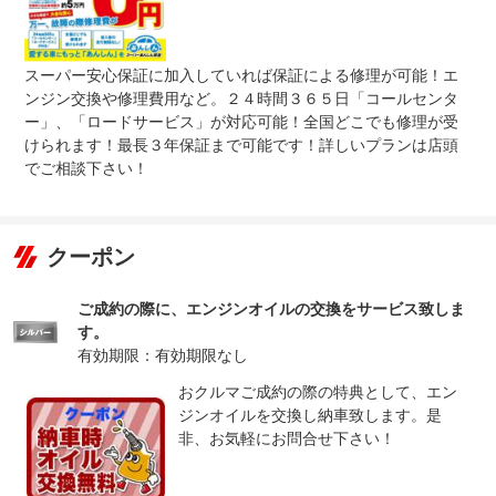
保証修理
-
受付先
整備付 法定12ヶ月または法定24ヶ月点検整備付
スーパー安心保証に加入していれば保証による修理が可能！エ
法定整備
※車検なし・車検整備付の場合は法定24ヶ月点検整備付
※商用車は6ヶ月または12ヶ月点検整備付
ンジン交換や修理費用など。２４時間３６５日「コールセンタ
ー」、「ロードサービス」が対応可能！全国どこでも修理が受
法定整備
-
けられます！最長３年保証まで可能です！詳しいプランは店頭
について
でご相談下さい！
クーポン
ご成約の際に、エンジンオイルの交換をサービス致しま
す。
有効期限：有効期限なし
おクルマご成約の際の特典として、エン
ジンオイルを交換し納車致します。是
非、お気軽にお問合せ下さい！