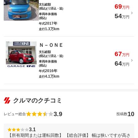
支払総額
69
万円
(税込)(リ済込・追)
車両本体価格
54
万円
(税込)
2017年
年式
1.3万km
走行
Ｎ－ＯＮＥ
支払総額
67
万円
(税込)(リ済込・追)
車両本体価格
64
万円
(税込)
2016年
年式
4.1万km
走行
クルマのクチコミ
3.9
10
レビュー総合
投稿数
3.1
【所有期間または運転回数】 【総合評価】 幅は狭いですが高さ