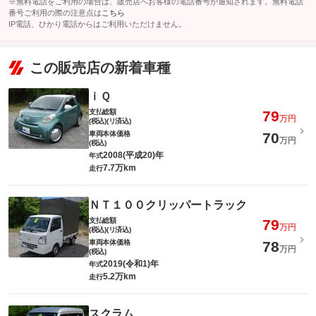
※無料電話をご利用の場合は、販売店へお客様の電話番号が通知されます。無料電話
番号ご利用の際の注意点は
こちら
IP電話、ひかり電話からはご利用いただけません。
この販売店の新着車種
ｉＱ
支払総額
79
万円
(税込)(リ済込)
車両本体価格
70
万円
(税込)
2008(平成20)年
年式
7.7万km
走行
ＮＴ１００クリッパートラック
支払総額
79
万円
(税込)(リ済込)
車両本体価格
78
万円
(税込)
2019(令和1)年
年式
5.2万km
走行
スクラム