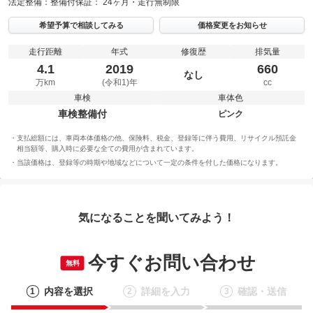
法定整備：
整備付
保証：
24ヶ月・走行無制限
希望予算で相談してみる
価格変更をお知らせ
走行距離
年式
修復歴
排気量
4.1
2019
660
なし
万km
(令和1)年
cc
車検
車体色
車検整備付
ピンク
支払総額には、車両本体価格の他、保険料、税金、登録等に伴う費用、リサイクル預託金
相当額等、購入時に必要な全ての費用が含まれています。
当該価格は、登録等の時期や地域などについて一定の条件を付した価格になります。
気になることを聞いてみよう！
今すぐお問い合わせ
無料
内容を選択
詳細を入力
確認・送信
1
2
3