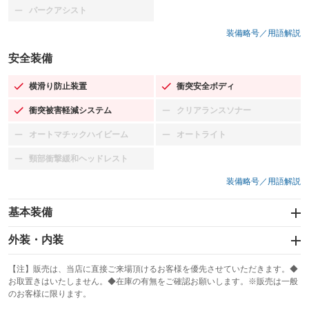
パークアシスト
：装備なし
装備略号／用語解説
安全装備
横滑り防止装置
衝突安全ボディ
：装備あり
：装備あり
衝突被害軽減システム
クリアランスソナー
：装備あり
：装備なし
オートマチックハイビーム
オートライト
：装備なし
：装備なし
頸部衝撃緩和ヘッドレスト
：装備なし
装備略号／用語解説
基本装備
エアバッグ：運転席/助手席
外装・内装
：装備あり
スライドドア
カーナビ：SDナビ
：装備なし
：装備あり
【注】販売は、当店に直接ご来場頂けるお客様を優先させていただきます。◆
お取置きはいたしません。◆在庫の有無をご確認お願いします。※販売は一般
サンルーフ
ABS
TV
：装備なし
：装備あり
：装備なし
のお客様に限ります。