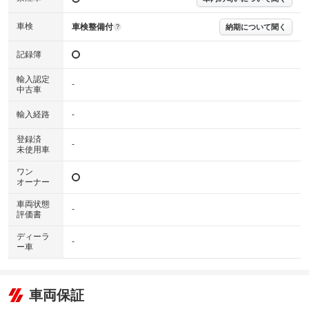
車検
車検整備付
納期について聞く
?
記録簿
輸入認定
-
中古車
輸入経路
-
登録済
-
未使用車
ワン
オーナー
車両状態
-
評価書
ディーラ
-
ー車
車両保証