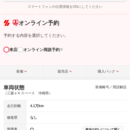
完了してください。
スマートフォンの位置情報をONにしてください
こちら
オンライン予約
予約する内容を選択してください。
来店
オンライン商談予約
?
装備
販売店
購入パック
車両状態
装備略号／用語解説
（三菱ｅＫスペース 沖縄県）
走行距離
4.1万km
修復歴
なし
禁煙車
車内の匂いについて聞く