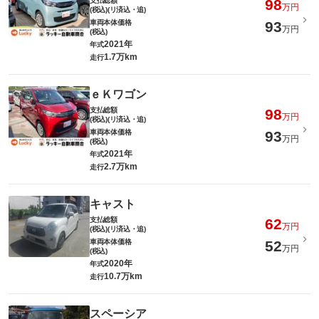
支払総額
98
万円
(税込)(リ済込・追)
車両本体価格
93
万円
(税込)
2021年
年式
1.7万km
走行
ｅＫワゴン
支払総額
98
万円
(税込)(リ済込・追)
車両本体価格
93
万円
(税込)
2021年
年式
2.7万km
走行
キャスト
支払総額
62
万円
(税込)(リ済込・追)
車両本体価格
52
万円
(税込)
2020年
年式
10.7万km
走行
スペーシア