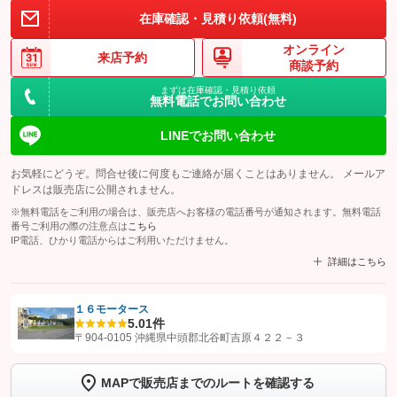
在庫確認・見積り依頼(無料)
オンライン
来店予約
商談予約
まずは在庫確認・見積り依頼
無料電話でお問い合わせ
LINEでお問い合わせ
お気軽にどうぞ。問合せ後に何度もご連絡が届くことはありません。 メールア
ドレスは販売店に公開されません。
※無料電話をご利用の場合は、販売店へお客様の電話番号が通知されます。無料電話
番号ご利用の際の注意点は
こちら
IP電話、ひかり電話からはご利用いただけません。
詳細はこちら
１６モータース
5.0
1件
【STEP1】
認証画面でグーネットを友だち追加してから「許可する」ボタンを押
〒904-0105 沖縄県中頭郡北谷町吉原４２２－３
します
MAPで販売店までのルートを確認する
【STEP2】
トーク画面で
ボタンをタップして問い合わせを