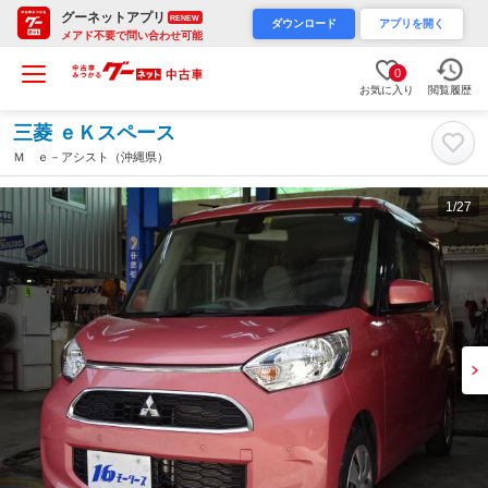
グーネットアプリ
RENEW
ダウンロード
アプリを開く
メアド不要で問い合わせ可能
0
お気に入り
閲覧履歴
三菱 ｅＫスペース
Ｍ ｅ－アシスト（沖縄県）
1
/27