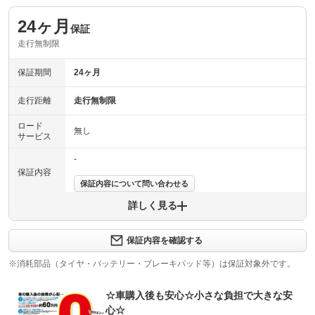
24ヶ月
保証
走行無制限
保証期間
24ヶ月
走行距離
走行無制限
ロード
無し
サービス
-
保証内容
保証内容について問い合わせる
詳しく見る
保証項目
-
修理回数
-
保証内容を確認する
※消耗部品（タイヤ・バッテリー・ブレーキパッド等）は保証対象外です。
上限金額
-
☆車購入後も安心☆小さな負担で大きな安
免責金
無し
心☆