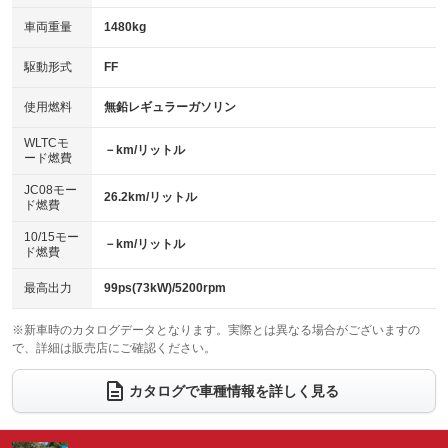
革シート
ハーフレザーシート
：装備あり
：装備あり
：装備なし
：装備あり
車両重量
1480kg
アイドリングストップ
ドライブレコーダー
キーレス
LEDヘッドランプ
：装備あり
：装備あり
：装備あり
：装備あり
USB入力端子
Bluetooth接続
駆動形式
FF
HID(キセノンライト)
ポータブルナビ
：装備なし
：装備あり
：装備なし
：装備なし
100V電源
クリーンディーゼル
バックカメラ
ETC
使用燃料
無鉛レギュラーガソリン
：装備なし
：装備なし
：装備あり
：装備あり
センターデフロック
エアロ
スマートキー
：装備なし
WLTCモ
：装備なし
：装備あり
－km/リットル
ード燃費
レンタカーアップ
展示・試乗車
ローダウン
ランフラットタイヤ
：装備なし
：装備なし
：装備なし
：装備なし
JC08モー
26.2km/リットル
ド燃費
電動格納ミラー
パワーシート
3列シート
：装備あり
：装備あり
：装備あり
10/15モー
装備略号／用語解説
－km/リットル
ベンチシート
フルフラットシート
ド燃費
：装備なし
：装備あり
チップアップシート
オットマン
：装備なし
：装備なし
最高出力
99ps(73kW)/5200rpm
電動格納サードシート
シートヒーター
：装備なし
：装備なし
※新車時のカタログデータとなります。実際とは異なる場合がございますの
で、詳細は販売店にご確認ください。
ウォークスルー
後席モニター
：装備なし
：装備なし
電動リアゲート
フロントカメラ
カタログで車種情報を詳しく見る
：装備なし
：装備なし
シートエアコン
全周囲カメラ
：装備なし
：装備なし