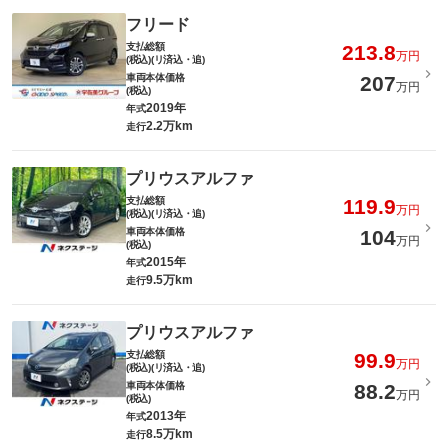
フリード
支払総額
213.8
万円
(税込)(リ済込・追)
車両本体価格
207
万円
(税込)
2019年
年式
2.2万km
走行
プリウスアルファ
支払総額
119.9
万円
(税込)(リ済込・追)
車両本体価格
104
万円
(税込)
2015年
年式
9.5万km
走行
プリウスアルファ
支払総額
99.9
万円
(税込)(リ済込・追)
車両本体価格
88.2
万円
(税込)
2013年
年式
8.5万km
走行