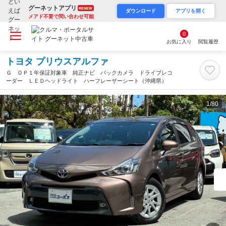
グーネットアプリ
RENEW
ダウンロード
アプリを開く
メアド不要で問い合わせ可能
0
お気に入り
閲覧履歴
トヨタ プリウスアルファ
Ｇ ＯＰ１年保証対象車 純正ナビ バックカメラ ドライブレコ
ーダー ＬＥＤヘッドライト ハーフレーザーシート（沖縄県）
1
/80