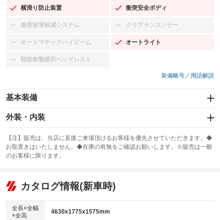
横滑り防止装置
衝突安全ボディ
：装備あり
：装備あり
衝突被害軽減システム
クリアランスソナー
：装備なし
：装備なし
オートマチックハイビーム
オートライト
：装備なし
：装備あり
頸部衝撃緩和ヘッドレスト
：装備なし
装備略号／用語解説
基本装備
エアバッグ：運転席/助手席/サイド
外装・内装
：装備あり
スライドドア
カーナビ：SDナビ
：装備なし
：装備あり
【注】販売は、当店に直接ご来場頂けるお客様を優先させていただきます。◆
お取置きはいたしません。◆在庫の有無をご確認お願いします。※販売は一般
サンルーフ
ABS
TV
：装備なし
：装備あり
：装備なし
のお客様に限ります。
エアコン
Wエアコン
オーディオ
：装備あり
：装備なし
：装備なし
リフトアップ
パワーステアリング
カタログ情報(新車時)
ビジュアル
：装備なし
：装備あり
：装備なし
ダウンヒルアシストコントロール
アルミホイール
：装備なし
：装備なし
全長×全幅
4630x1775x1575mm
×全高
パワーウィンドウ
盗難防止システム