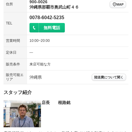
900-0026
住所
MAP
沖縄県那覇市奥武山町４６
0078-6042-5235
TEL
無料電話
営業時間
10:00~20:00
定休日
―
販売条件
来店可能な方
販売可能エ
沖縄県
陸送費について聞く
リア
スタッフ紹介
店長 根路銘