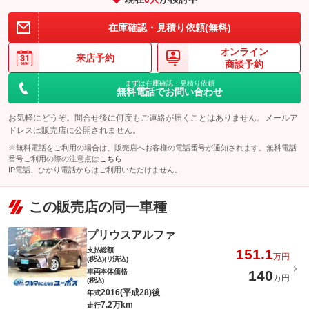
在庫確認・見積り依頼(無料)
オンライン
来店予約
商談予約
まずは在庫確認・見積り依頼
無料電話でお問い合わせ
お気軽にどうぞ。問合せ後に何度もご連絡が届くことはありません。メールア
ドレスは販売店に公開されません。
※無料電話をご利用の場合は、販売店へお客様の電話番号が通知されます。無料電話
番号ご利用の際の注意点は
こちら
IP電話、ひかり電話からはご利用いただけません。
この販売店の同一車種
プリウスアルファ
支払総額
151.1
万円
(税込)(リ済込)
車両本体価格
140
万円
(税込)
2016(平成28)後
年式
7.2万km
走行