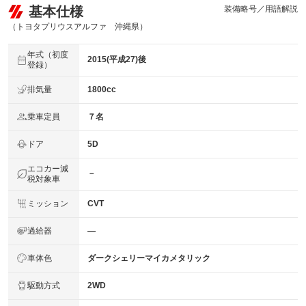
基本仕様
装備略号／用語解説
（トヨタプリウスアルファ 沖縄県）
年式（初度
2015(平成27)後
登録）
排気量
1800cc
乗車定員
７名
ドア
5D
エコカー減
－
税対象車
ミッション
CVT
過給器
―
車体色
ダークシェリーマイカメタリック
駆動方式
2WD