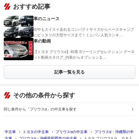
おすすめ記事
車のニュース
街中もスイスイ走れるコンパクトサイズからベースキャンプ
にピッタリの大型サイズまで！ミニバン人気ランキ…
車の動画
【トヨタ プリウスα】40系 Sツーリングセレクション グーネ
ット動画カタログ_内装からオプションま…
記事一覧を見る
その他の条件から探す
同じ条件から「プリウスα」の中古車を探す
中古車
トヨタの中古車
プリウスαの中古車
プリウスα・沖縄県の中
古車
プリウスα・沖縄県那覇市の中古車
トヨタ プリウスα Ｇ ＯＰ１