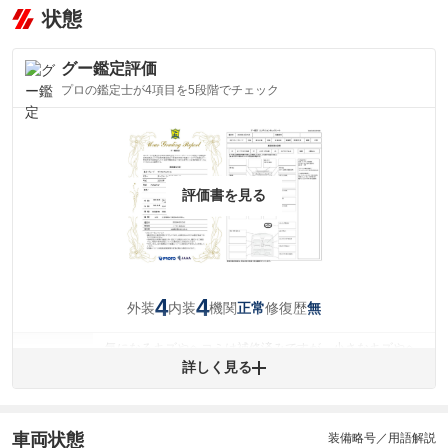
状態
グー鑑定評価
プロの鑑定士が4項目を5段階でチェック
評価書を見る
4
4
外装
内装
機関
修復歴
正常
無
気になるキズやヘコミは補修済みですが、小さなキズやヘ
外装
コミが残っています。
詳しく見る
(車両外装)
キズ・へこみについて問い合わせる
内装
気になる汚れ等が、部分的にあります。
(内装状態)
車両状態
装備略号／用語解説