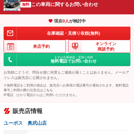
サイドカメラ
ルーフレール
この車両に関するお問い合わせ
：装備なし
無料
：装備なし
エアサスペンション
ヘッドライトウォッシャー
：装備なし
：装備なし
現在
0
人
が検討中
装備略号／用語解説
在庫確認・見積り依頼(無料)
オンライン
来店予約
商談予約
まずは在庫確認・見積り依頼
無料電話でお問い合わせ
お気軽にどうぞ。問合せ後に何度もご連絡が届くことはありません。メールア
ドレスは販売店に公開されません。
※無料電話をご利用の場合は、販売店へお客様の電話番号が通知されます。無料電話
番号ご利用の際の注意点は
こちら
IP電話、ひかり電話からはご利用いただけません。
販売店情報
ユーポス 奥武山店