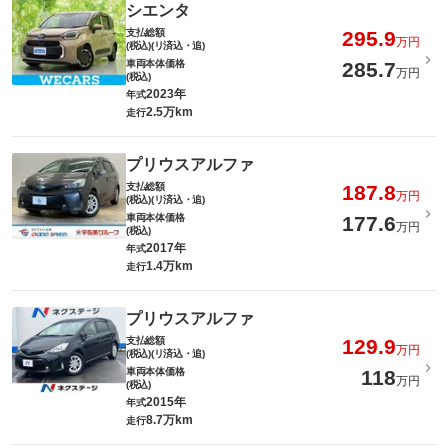
シエンタ
支払総額
295.9
万円
(税込)(リ済込・追)
車両本体価格
285.7
万円
(税込)
2023年
年式
2.5万km
走行
プリウスアルファ
支払総額
187.8
万円
(税込)(リ済込・追)
車両本体価格
177.6
万円
(税込)
2017年
年式
1.4万km
走行
プリウスアルファ
支払総額
129.9
万円
(税込)(リ済込・追)
車両本体価格
118
万円
(税込)
2015年
年式
8.7万km
走行