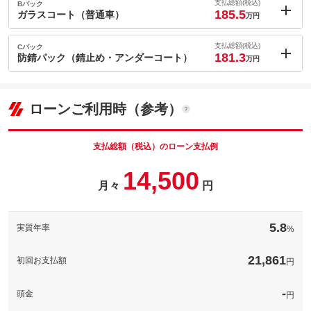
2.2
ョン価格
支払総額(税込)
Bパック
万円
185.5
(税込)
ガラスコート（普通車）
万円
車両本体価
165
万円
内：オプシ
格
7.7
ョン価格
支払総額(税込)
Cパック
万円
181.3
(税込)
防錆パック（錆止め・アンダーコート）
万円
車両本体価
165
万円
内：オプシ
格
3.5
ョン価格
万円
(税込)
ローンご利用時（参考）
パック内容
車両本体価
165
万円
希望ナンバーを取得するパックです。お好きな数字・思い出の数
格
字をお客様の愛車にも！※一部取得出来ないナンバーもございま
パック内容
す。※人気の数字等は、抽選になることがございます。ご了承く
支払総額（税込）のローン支払例
ださい。
普通車サイズのガラスコーティング施工パックです♪コーティング
14,500
種類は他にもございます。詳細はスタッフまでお気軽にご相談く
備考
－
パック内容
月々
円
ださい♪
防錆処理まで付いたパーフェクトなパックです。アンダーコート
備考
－
このパックの見積もり依頼（無料）
防錆処理で沖縄の過酷な塩害を抑制することができます！
5.8
実質年率
%
備考
－
このパックの見積もり依頼（無料）
21,861
初回お支払額
円
このパックの見積もり依頼（無料）
-
頭金
円