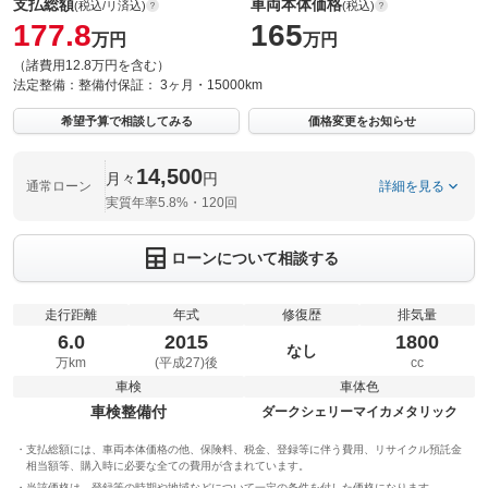
支払総額
車両本体価格
(税込/リ済込)
(税込)
177.8
165
万円
万円
（諸費用12.8万円を含む）
法定整備：
整備付
保証：
3ヶ月・15000km
希望予算で相談してみる
価格変更をお知らせ
14,500
月々
円
通常ローン
詳細を見る
実質年率5.8%・120回
ローンについて相談する
走行距離
年式
修復歴
排気量
6.0
2015
1800
なし
万km
(平成27)後
cc
車検
車体色
車検整備付
ダークシェリーマイカメタリック
支払総額には、車両本体価格の他、保険料、税金、登録等に伴う費用、リサイクル預託金
相当額等、購入時に必要な全ての費用が含まれています。
当該価格は、登録等の時期や地域などについて一定の条件を付した価格になります。