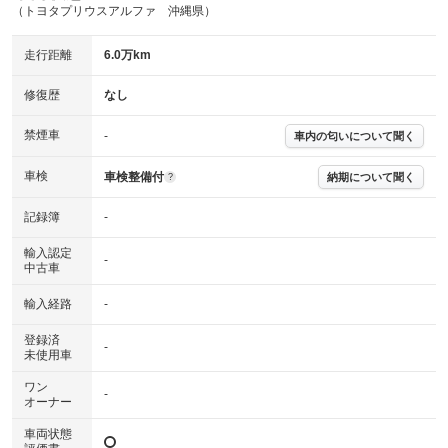
（トヨタプリウスアルファ 沖縄県）
主要機関に不具合はありません。
機関
走行距離
6.0万km
詳細は鑑定書をご確認ください。
修復歴
修復歴
なし
※グー鑑定は保証サービスではございません。購入時は必ず現車をご確認
下さい。
禁煙車
-
車内の匂いについて聞く
※実際にお渡しするコンディションチェックシートにつきましては、形式
および表示項目が異なる場合がございます。
※グー鑑定の評価はあくまでも記載している鑑定日の鑑定結果となりま
車検
車検整備付
納期について聞く
?
す。車両情報等の詳細は各販売店へお問い合わせ下さい。
記録簿
-
輸入認定
-
中古車
輸入経路
-
登録済
-
未使用車
ワン
-
オーナー
車両状態