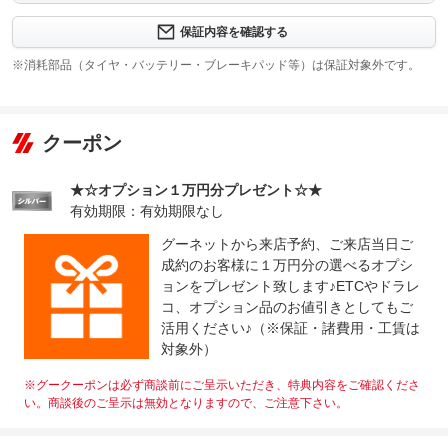
修理回数
-
保証内容を確認する
※消耗部品（タイヤ・バッテリー・ブレーキパッド等）は保証対象外です。
上限金額
-
免責金
無し
クーポン
保証修理
-
受付先
★☆オプション１万円分プレゼント☆★
整備付 法定12ヶ月または法定24ヶ月点検整備付
法定整備
※車検なし・車検整備付の場合は法定24ヶ月点検整備付
有効期限：有効期限なし
※商用車は6ヶ月または12ヶ月点検整備付
グーネットから来店予約、ご来店当日ご
中古車販売店☆初！自社指定整備工場完備☆整備・点検・
法定整備
成約のお客様に１万円分の選べるオプシ
板金をしっかり行います！納車後のアフターも安心してお
について
ョンをプレゼント致します♪ETCやドラレ
任せ下さい。急な故障にも全力で対応していきます！
コ、オプション品のお値引きとしてもご
活用ください♪（※保証・諸費用・工賃は
対象外）
※グークーポンは必ず商談前にご呈示いただき、特典内容をご確認くださ
い。商談後のご呈示は無効となりますので、ご注意下さい。