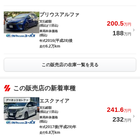
プリウスアルファ
支払総額
200.5
万円
(税込)(リ済込)
車両本体価格
188
万円
(税込)
2016(平成28)後
年式
6.2万km
走行
この販売店の在庫一覧を見る
この販売店の新着車種
エスクァイア
グーネットセレクト
支払総額
241.6
万円
(税込)(リ済込)
車両本体価格
232
万円
(税込)
2017後(平成29)年
年式
6.8万km
走行