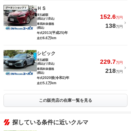
ＨＳ
グーネットセレクト
支払総額
152.6
万円
(税込)(リ済込)
車両本体価格
138
万円
(税込)
2013(平成25)年
年式
6.6万km
走行
シビック
支払総額
229.7
万円
(税込)(リ済込)
車両本体価格
218
万円
(税込)
2020後(令和2)年
年式
5.1万km
走行
この販売店の在庫一覧を見る
探している条件に近いクルマ