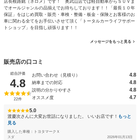
店長根路銘（ネロメ）です！ 奥武山店では軽自動車からＳＵＶま
でオールジャンルの品揃えでお待ちしております！！「最長１０年
保証」をはじめ買取・販売・車検・整備・板金・保険とお客様のお
車に関わる全てをお手伝いさせて頂く「トータルカーライフサポー
トショップ」を目指し頑張ります！！
メッセージをもっと見る
販売店の口コミ
総合評価
4.8
お問い合わせ（見積り）
（5点満点中）
4.8
4.8
納車までの対応
4.8
説明の分かりやすさ
4.7
オススメ度
22件
5.0
渡慶次さんに大変お世話になりました。 いいお店です！
もっと
見る
購入した車種：トヨタマークＸ
スダ
2026年01月13日