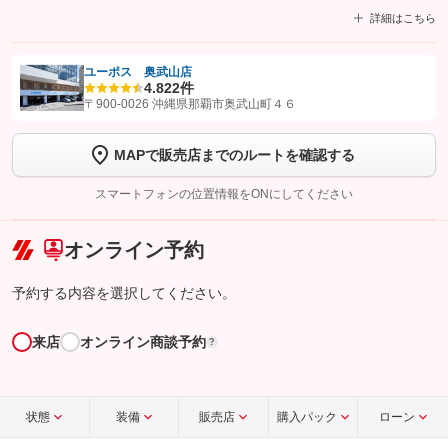
詳細はこちら
ユーポス 奥武山店
4.8
22件
【STEP1】
認証画面でグーネットを友だち追加してから「許可する」ボタンを押
〒900-0026 沖縄県那覇市奥武山町４６
します
MAPで販売店までのルートを確認する
【STEP2】
トーク画面で
ボタンをタップして問い合わせを
完了してください。
スマートフォンの位置情報をONにしてください
こちら
オンライン予約
予約する内容を選択してください。
来店
オンライン商談予約
?
状態
装備
販売店
購入パック
ローン