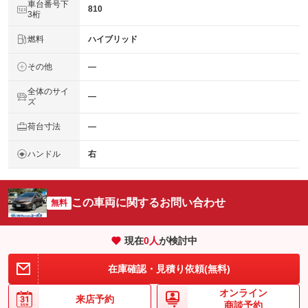
車台番号下
810
3桁
燃料
ハイブリッド
その他
―
全体のサイ
―
ズ
荷台寸法
―
ハンドル
右
この車両に関するお問い合わせ
無料
現在
0
人
が検討中
在庫確認・見積り依頼(無料)
オンライン
来店予約
商談予約