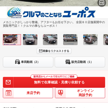
メカニックがしっかり整備。アフターもお任せ下さい。 全国８０店舗展開中の
買取専門店！！クルマの事ならユーポス！
画像をリクエストする
車両動画（2）
販売店動画（1）
販売店からメールで
最短即日
にご連絡
無料で在庫確認・見積り依頼する
オンライン
来店予約
商談予約