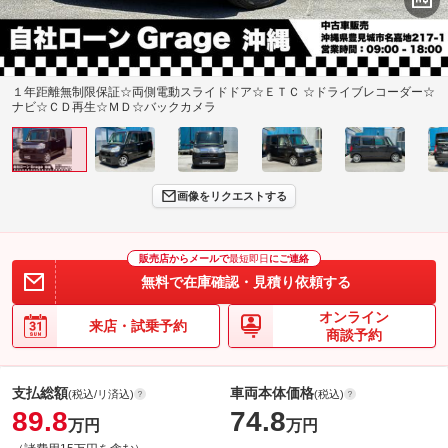
１年距離無制限保証☆両側電動スライドドア☆ＥＴＣ ☆ドライブレコーダー☆
ナビ☆ＣＤ再生☆ＭＤ☆バックカメラ
画像をリクエストする
販売店からメールで
最短即日
にご連絡
無料で在庫確認・見積り依頼する
オンライン
来店・試乗予約
商談予約
支払総額
車両本体価格
(税込/リ済込)
(税込)
89.8
74.8
万円
万円