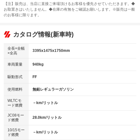
スライドドア：両面電動
カーナビ：HDDナビ
：装備あり
：装備あり
【注】販売は、当店に直接ご来場頂けるお客様を優先させていただきます。◆
お取置きはいたしません。◆在庫の有無をご確認お願いします。※販売は一般
サンルーフ
ABS
TV：ワンセグ
：装備なし
：装備あり
：装備あり
のお客様に限ります。
エアコン
Wエアコン
オーディオ：MDまたはMDチェンジャー／CDまたはCDチェンジャー／
：装備あり
：装備なし
：装備あり
カセット
リフトアップ
パワーステアリング
カタログ情報(新車時)
：装備なし
：装備あり
ビジュアル：-／DVD再生
：装備あり
ダウンヒルアシストコントロール
：装備なし
アルミホイール：14インチ
全長×全幅
：装備あり
3395x1475x1750mm
×全高
パワーウィンドウ
盗難防止システム
：装備あり
：装備あり
革シート
ハーフレザーシート
：装備なし
：装備なし
車両重量
940kg
アイドリングストップ
ドライブレコーダー
：装備あり
：装備あり
キーレス
LEDヘッドランプ
：装備あり
：装備なし
USB入力端子
Bluetooth接続
駆動形式
FF
：装備なし
：装備なし
HID(キセノンライト)
ポータブルナビ
：装備なし
：装備なし
100V電源
クリーンディーゼル
使用燃料
無鉛レギュラーガソリン
：装備なし
：装備なし
バックカメラ
ETC
：装備あり
：装備あり
センターデフロック
：装備なし
WLTCモ
エアロ
スマートキー
－km/リットル
：装備なし
：装備あり
ード燃費
レンタカーアップ
展示・試乗車
：装備なし
：装備なし
ローダウン
ランフラットタイヤ
：装備なし
：装備なし
JC08モー
28.0km/リットル
ド燃費
電動格納ミラー
：装備あり
パワーシート
3列シート
：装備なし
：装備なし
10/15モー
装備略号／用語解説
－km/リットル
ド燃費
ベンチシート
フルフラットシート
：装備あり
：装備なし