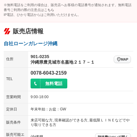
※無料電話をご利用の場合は、販売店へお客様の電話番号が通知されます。無料電話
番号ご利用の際の注意点は
こちら
IP電話、ひかり電話からはご利用いただけません。
販売店情報
自社ローンガレージ沖縄
901-0235
住所
MAP
沖縄県豊見城市名嘉地２１７－１
0078-6043-2159
TEL
無料電話
営業時間
9:00-18:00
定休日
年末年始：お盆：GW
来店可能な方, 現車確認ができる方, 最低限ＬＩＮＥなどでや
販売条件
り取りできる方
販売可能エ
陸送費について聞く