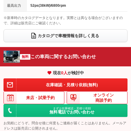
チップアップシート
オットマン
最高出力
52ps(38kW)/6800rpm
：装備なし
：装備なし
電動格納サードシート
シートヒーター
：装備なし
：装備なし
※新車時のカタログデータとなります。実際とは異なる場合がございますの
で、詳細は販売店にご確認ください。
ウォークスルー
後席モニター
：装備なし
：装備なし
カタログで車種情報を詳しく見る
電動リアゲート
フロントカメラ
：装備なし
：装備なし
シートエアコン
全周囲カメラ
：装備なし
：装備なし
この車両に関するお問い合わせ
サイドカメラ
無料
ルーフレール
：装備なし
：装備なし
エアサスペンション
ヘッドライトウォッシャー
：装備なし
：装備なし
現在
0
人
が検討中
装備略号／用語解説
在庫確認・見積り依頼(無料)
オンライン
来店・
試乗予約
商談予約
まずは在庫確認・見積り依頼
無料電話でお問い合わせ
お気軽にどうぞ。問合せ後に何度もご連絡が届くことはありません。メールア
ドレスは販売店に公開されません。