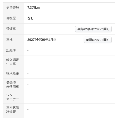
走行距離
7.3万km
修復歴
なし
禁煙車
-
車内の匂いについて聞く
車検
2027(令和9)年1月
納期について聞く
?
記録簿
-
輸入認定
-
中古車
輸入経路
-
登録済
-
未使用車
ワン
-
オーナー
車両状態
-
評価書