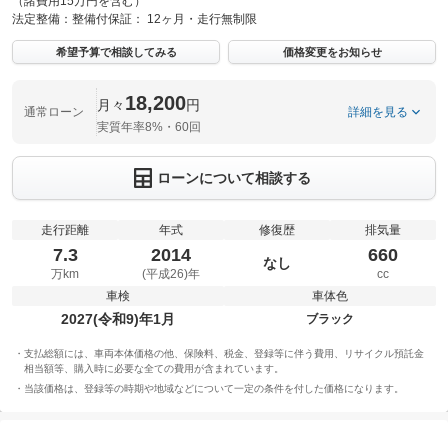
（諸費用15万円を含む）
法定整備：
整備付
保証：
12ヶ月・走行無制限
希望予算で相談してみる
価格変更をお知らせ
18,200
月々
円
通常ローン
詳細を見る
実質年率8%・60回
ローンについて相談する
走行距離
年式
修復歴
排気量
7.3
2014
660
なし
万km
(平成26)年
cc
車検
車体色
2027(令和9)年1月
ブラック
支払総額には、車両本体価格の他、保険料、税金、登録等に伴う費用、リサイクル預託金
相当額等、購入時に必要な全ての費用が含まれています。
当該価格は、登録等の時期や地域などについて一定の条件を付した価格になります。