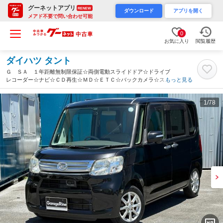
グーネットアプリ
RENEW
ダウンロード
アプリを開く
メアド不要で問い合わせ可能
0
お気に入り
閲覧履歴
ダイハツ タント
Ｇ ＳＡ １年距離無制限保証☆両側電動スライドドア☆ドライブ
レコーダー☆ナビ☆ＣＤ再生☆ＭＤ☆ＥＴＣ☆バックカメラ☆スマ
もっと見る
ートキー☆プッシュスタート☆アイドリングストップ（沖縄県）
1
/78