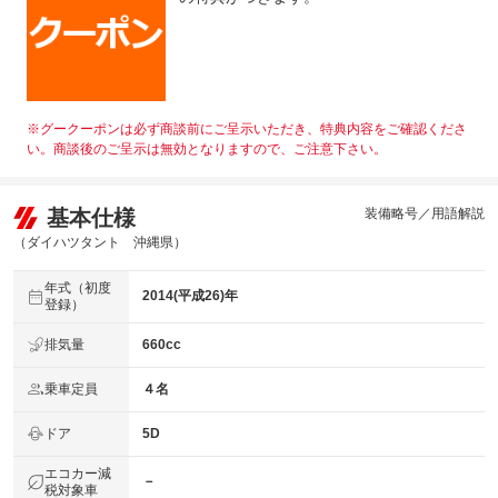
※グークーポンは必ず商談前にご呈示いただき、特典内容をご確認くださ
い。商談後のご呈示は無効となりますので、ご注意下さい。
基本仕様
装備略号／用語解説
（ダイハツタント 沖縄県）
年式（初度
2014(平成26)年
登録）
排気量
660cc
乗車定員
４名
ドア
5D
エコカー減
－
税対象車