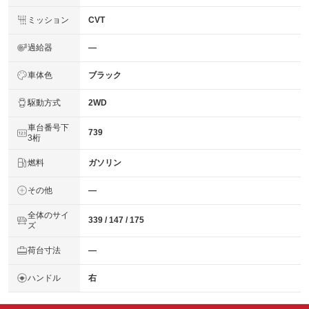
ミッション
CVT
過給器
―
車体色
ブラック
駆動方式
2WD
車台番号下
739
3桁
燃料
ガソリン
その他
―
全体のサイ
339 / 147 / 175
ズ
荷台寸法
―
ハンドル
右