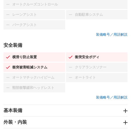
オートクルーズコントロール
：装備なし
レーンアシスト
自動駐車システム
：装備なし
：装備なし
パークアシスト
：装備なし
装備略号／用語解説
安全装備
横滑り防止装置
衝突安全ボディ
：装備あり
：装備あり
衝突被害軽減システム
クリアランスソナー
：装備あり
：装備なし
オートマチックハイビーム
オートライト
：装備なし
：装備なし
頸部衝撃緩和ヘッドレスト
：装備なし
装備略号／用語解説
基本装備
エアバッグ：運転席/助手席
外装・内装
：装備あり