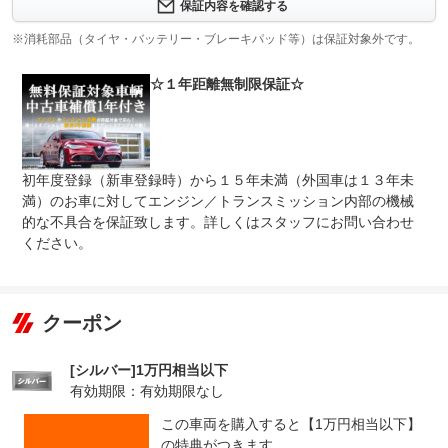
保証内容を確認する
修理回数
※消耗部品（タイヤ・バッテリー・ブレーキパッド等）は保証対象外です。
上限金額
車両本体価格
☆１年距離無制限保証☆
免責金
無し
保証修理
-
受付先
初年度登録（新車登録時）から１５年未満（外国車は１３年未
整備付 法定12ヶ月または法定24ヶ月点検整備付
法定整備
※車検なし・車検整備付の場合は法定24ヶ月点検整備付
満）のお車に対してエンジン／トランスミッション内部の機械
※商用車は6ヶ月または12ヶ月点検整備付
的な不具合を保証致します。詳しくはスタッフにお問い合わせ
ください。
法定整備
-
について
クーポン
[シルバー]1万円相当以下
有効期限：有効期限なし
この車両を購入すると【1万円相当以下】
の特典がつきます。