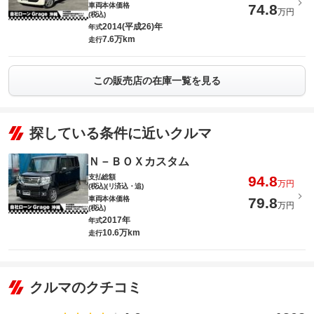
車両本体価格
74.8
万円
(税込)
2014(平成26)年
年式
7.6万km
走行
この販売店の在庫一覧を見る
探している条件に近いクルマ
Ｎ－ＢＯＸカスタム
支払総額
94.8
万円
(税込)(リ済込・追)
車両本体価格
79.8
万円
(税込)
2017年
年式
10.6万km
走行
クルマのクチコミ