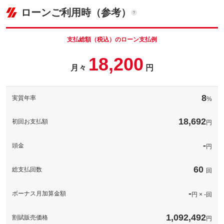
(税込)
ローンご利用時（参考）
車両本体価
74.8
万円
格
パック内容
備考
－
支払総額（税込）のローン支払例
パック内容
18,200
このパックの見積もり依頼（無料）
備考
－
月々
円
このパックの見積もり依頼（無料）
備考
－
8
実質年率
%
このパックの見積もり依頼（無料）
18,692
初回お支払額
円
-
頭金
円
60
総支払回数
回
-
ボーナス月加算金額
円 × -回
1,092,492
割賦販売価格
円