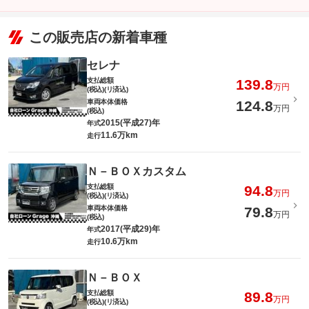
この販売店の新着車種
セレナ
支払総額
139.8
万円
(税込)(リ済込)
車両本体価格
124.8
万円
(税込)
2015(平成27)年
年式
11.6万km
走行
Ｎ－ＢＯＸカスタム
支払総額
94.8
万円
(税込)(リ済込)
車両本体価格
79.8
万円
(税込)
2017(平成29)年
年式
10.6万km
走行
Ｎ－ＢＯＸ
支払総額
89.8
万円
(税込)(リ済込)