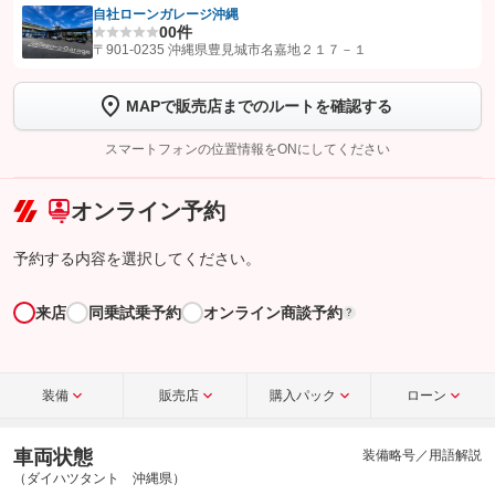
自社ローンガレージ沖縄
0
0件
【STEP1】
認証画面でグーネットを友だち追加してから「許可する」ボタンを押
〒901-0235 沖縄県豊見城市名嘉地２１７－１
します
MAPで販売店までのルートを確認する
【STEP2】
トーク画面で
ボタンをタップして問い合わせを
完了してください。
スマートフォンの位置情報をONにしてください
こちら
オンライン予約
予約する内容を選択してください。
来店
同乗試乗予約
オンライン商談予約
?
装備
販売店
購入パック
ローン
車両状態
装備略号／用語解説
（ダイハツタント 沖縄県）