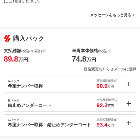
にご相談ください。
メッセージをもっと見る
購入パック
支払総額
車両本体価格
(税込/リ済込)
(税込)
89.8
74.8
万円
万円
価格変更お知らせメールに登録
支払総額(税込)
Aパック
90.9
希望ナンバー取得
万円
内：オプシ
1.1
ョン価格
支払総額(税込)
Bパック
万円
92.3
(税込)
錆止めアンダーコート
万円
車両本体価
74.8
万円
内：オプシ
格
2.5
ョン価格
支払総額(税込)
Cパック
万円
93.4
(税込)
希望ナンバー取得＋錆止めアンダーコート
万円
車両本体価
74.8
万円
内：オプシ
格
パック内容
3.6
ョン価格
万円