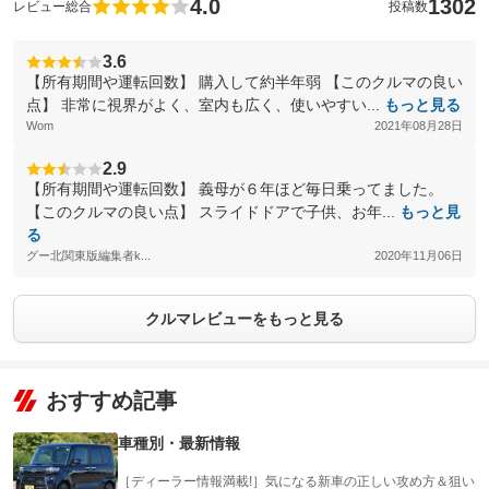
4.0
1302
レビュー総合
投稿数
3.6
【所有期間や運転回数】 購入して約半年弱 【このクルマの良い
点】 非常に視界がよく、室内も広く、使いやすい...
もっと見る
Wom
2021年08月28日
2.9
【所有期間や運転回数】 義母が６年ほど毎日乗ってました。
【このクルマの良い点】 スライドドアで子供、お年...
もっと見
る
グー北関東版編集者k...
2020年11月06日
クルマレビューをもっと見る
おすすめ記事
車種別・最新情報
［ディーラー情報満載!］気になる新車の正しい攻め方＆狙い