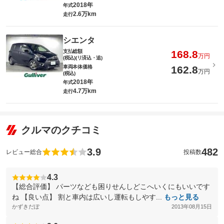
2018年
年式
2.6万km
走行
シエンタ
支払総額
168.8
万円
(税込)(リ済込・追)
車両本体価格
162.8
万円
(税込)
2018年
年式
4.7万km
走行
クルマのクチコミ
3.9
482
レビュー総合
投稿数
4.3
【総合評価】 パーツなども困りせんしどこへいくにもいいです
ね 【良い点】 割と車内は広いし運転もしやす...
もっと見る
かずきだぽ
2013年08月15日