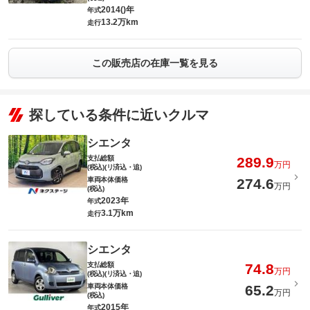
2014()年
年式
13.2万km
走行
この販売店の在庫一覧を見る
探している条件に近いクルマ
シエンタ
支払総額
289.9
万円
(税込)(リ済込・追)
車両本体価格
274.6
万円
(税込)
2023年
年式
3.1万km
走行
シエンタ
支払総額
74.8
万円
(税込)(リ済込・追)
車両本体価格
65.2
万円
(税込)
2015年
年式