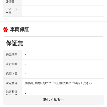
評価書
ディーラ
-
ー車
車両保証
保証無
保証期間
-
走行距離
-
保証内容
-
法定整備
整備無 車両状態については販売店にご確認ください
法定整備
-
について
詳しく見る