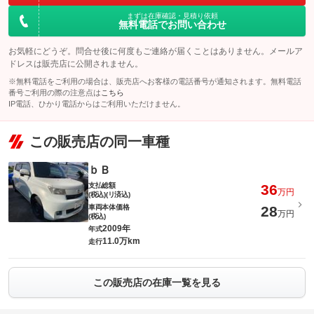
まずは在庫確認・見積り依頼
無料電話でお問い合わせ
お気軽にどうぞ。問合せ後に何度もご連絡が届くことはありません。メールア
ドレスは販売店に公開されません。
※無料電話をご利用の場合は、販売店へお客様の電話番号が通知されます。無料電話
番号ご利用の際の注意点は
こちら
IP電話、ひかり電話からはご利用いただけません。
この販売店の同一車種
ｂＢ
支払総額
36
万円
(税込)(リ済込)
車両本体価格
28
万円
(税込)
2009年
年式
11.0万km
走行
この販売店の在庫一覧を見る