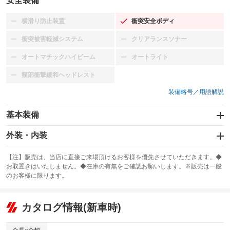
安全装備
横滑り防止装置
衝突安全ボディ
：装備なし
：装備あり
衝突被害軽減システム
クリアランスソナー
：装備なし
：装備なし
オートマチックハイビーム
オートライト
：装備なし
：装備なし
頸部衝撃緩和ヘッドレスト
：装備なし
装備略号／用語解説
基本装備
エアバッグ：運転席/助手席
外装・内装
：装備あり
スライドドア
カーナビ
：装備なし
：装備なし
【注】販売は、当店に直接ご来場頂けるお客様を優先させていただきます。◆
お取置きはいたしません。◆在庫の有無をご確認お願いします。※販売は一般
サンルーフ
ABS
TV
：装備なし
：装備あり
：装備なし
のお客様に限ります。
エアコン
Wエアコン
オーディオ
：装備あり
：装備なし
：装備なし
リフトアップ
パワーステアリング
カタログ情報(新車時)
ビジュアル
：装備なし
：装備あり
：装備なし
ダウンヒルアシストコントロール
アルミホイール
：装備なし
：装備なし