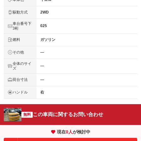
駆動方式
2WD
車台番号下
025
3桁
燃料
ガソリン
その他
―
全体のサイ
―
ズ
荷台寸法
―
ハンドル
右
この車両に関するお問い合わせ
無料
現在
0
人
が検討中