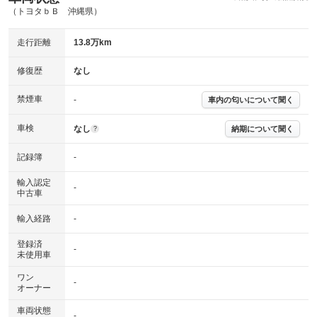
（トヨタｂＢ 沖縄県）
走行距離
13.8万km
修復歴
なし
禁煙車
-
車内の匂いについて聞く
車検
なし
納期について聞く
?
記録簿
-
輸入認定
-
中古車
輸入経路
-
登録済
-
未使用車
ワン
-
オーナー
車両状態
-