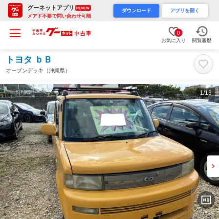
グーネットアプリ
RENEW
ダウンロード
アプリを開く
メアド不要で問い合わせ可能
0
お気に入り
閲覧履歴
トヨタ ｂＢ
オープンデッキ（沖縄県）
1
/13