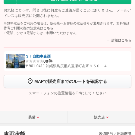
お気軽にどうぞ。問合せ後に何度もご連絡が届くことはありません。 メールア
ドレスは販売店に公開されません。
※無料電話をご利用の場合は、販売店へお客様の電話番号が通知されます。無料電話
番号ご利用の際の注意点は
こちら
IP電話、ひかり電話からはご利用いただけません。
詳細はこちら
ＳＩ自動車企画
0
0件
【STEP1】
認証画面でグーネットを友だち追加してから「許可する」ボタンを押
〒901-0411 沖縄県島尻郡八重瀬町友寄９５０－４
します
MAPで販売店までのルートを確認する
【STEP2】
トーク画面で
ボタンをタップして問い合わせを
完了してください。
スマートフォンの位置情報をONにしてください
こちら
装備
販売店
車両状態
装備略号／用語解説