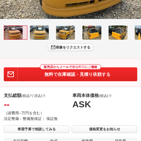
画像をリクエストする
販売店からメールで
最短即日
にご連絡
無料で在庫確認・見積り依頼する
支払総額
車両本体価格
(税込/リ済込)
(税込)
--
ASK
（諸費用--万円を含む）
法定整備：
整備無
保証：
保証無
希望予算で相談してみる
価格変更をお知らせ