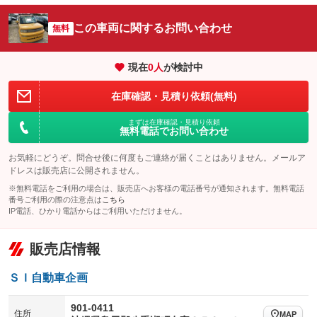
：装備なし
：装備なし
サイドカメラ
ルーフレール
この車両に関するお問い合わせ
：装備なし
無料
：装備なし
エアサスペンション
ヘッドライトウォッシャー
：装備なし
：装備なし
現在
0
人
が検討中
装備略号／用語解説
在庫確認・見積り依頼(無料)
まずは在庫確認・見積り依頼
無料電話でお問い合わせ
お気軽にどうぞ。問合せ後に何度もご連絡が届くことはありません。メールア
ドレスは販売店に公開されません。
※無料電話をご利用の場合は、販売店へお客様の電話番号が通知されます。無料電話
番号ご利用の際の注意点は
こちら
IP電話、ひかり電話からはご利用いただけません。
販売店情報
ＳＩ自動車企画
901-0411
住所
MAP