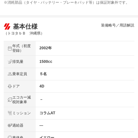
※消耗部品（タイヤ・バッテリー・ブレーキパッド等）は保証対象外です。
基本仕様
装備略号／用語解説
（トヨタｂＢ 沖縄県）
年式（初度
2002年
登録）
排気量
1500cc
乗車定員
５名
ドア
4D
エコカー減
－
税対象車
ミッション
コラムAT
過給器
―
車体色
イエロー