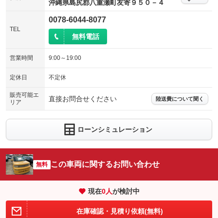
沖縄県島尻郡八重瀬町友寄９５０－４
0078-6044-8077
TEL
無料電話
営業時間
9:00～19:00
定休日
不定休
販売可能エ
直接お問合せください
陸送費について聞く
リア
ローンシミュレーション
この車両に関するお問い合わせ
無料
現在
0
人
が検討中
在庫確認・見積り依頼(無料)