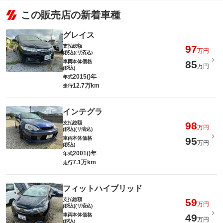
この販売店の新着車種
グレイス
支払総額
97
万円
(税込)(リ済込)
車両本体価格
85
万円
(税込)
2015()年
年式
12.7万km
走行
インテグラ
支払総額
98
万円
(税込)(リ済込)
車両本体価格
95
万円
(税込)
2001()年
年式
7.1万km
走行
フィットハイブリッド
支払総額
59
万円
(税込)(リ済込)
車両本体価格
49
万円
(税込)