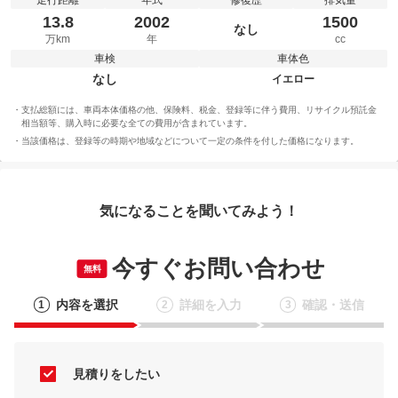
走行距離
年式
修復歴
排気量
13.8
2002
1500
なし
万km
年
cc
車検
車体色
なし
イエロー
支払総額には、車両本体価格の他、保険料、税金、登録等に伴う費用、リサイクル預託金
相当額等、購入時に必要な全ての費用が含まれています。
当該価格は、登録等の時期や地域などについて一定の条件を付した価格になります。
気になることを聞いてみよう！
今すぐお問い合わせ
無料
内容を選択
詳細を入力
確認・送信
1
2
3
見積りをしたい