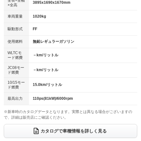
全長×全幅
3895x1690x1670mm
×全高
パワーウィンドウ
盗難防止システム
革シート
ハーフレザーシート
：装備あり
：装備なし
：装備なし
：装備なし
車両重量
1020kg
アイドリングストップ
ドライブレコーダー
キーレス
LEDヘッドランプ
：装備なし
：装備なし
：装備あり
：装備なし
USB入力端子
Bluetooth接続
駆動形式
FF
HID(キセノンライト)
ポータブルナビ
：装備なし
：装備なし
：装備なし
：装備なし
100V電源
クリーンディーゼル
バックカメラ
ETC
使用燃料
無鉛レギュラーガソリン
：装備なし
：装備なし
：装備なし
：装備なし
センターデフロック
エアロ
スマートキー
：装備なし
WLTCモ
：装備なし
：装備なし
－km/リットル
ード燃費
レンタカーアップ
展示・試乗車
ローダウン
ランフラットタイヤ
：装備なし
：装備なし
：装備なし
：装備なし
JC08モー
－km/リットル
ド燃費
電動格納ミラー
パワーシート
3列シート
：装備なし
：装備なし
：装備なし
10/15モー
装備略号／用語解説
15.0km/リットル
ベンチシート
フルフラットシート
ド燃費
：装備なし
：装備なし
チップアップシート
オットマン
：装備なし
：装備なし
最高出力
110ps(81kW)/6000rpm
電動格納サードシート
シートヒーター
：装備なし
：装備なし
※新車時のカタログデータとなります。実際とは異なる場合がございますの
で、詳細は販売店にご確認ください。
ウォークスルー
後席モニター
：装備なし
：装備なし
電動リアゲート
フロントカメラ
カタログで車種情報を詳しく見る
：装備なし
：装備なし
シートエアコン
全周囲カメラ