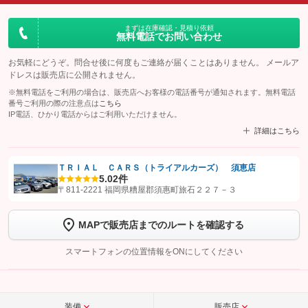
まずは在庫確認・見積り依頼
無料電話でお問い合わせ
お気軽にどうぞ。問合せ後に何度もご連絡が届くことはありません。 メールア
ドレスは販売店に公開されません。
※無料電話をご利用の場合は、販売店へお客様の電話番号が通知されます。無料電話
番号ご利用の際の注意点は
こちら
IP電話、ひかり電話からはご利用いただけません。
詳細はこちら
ＴＲＩＡＬ ＣＡＲＳ（トライアルカーズ） 須恵店
5.0
2件
【STEP1】
認証画面でグーネットを友だち追加してから「許可する」ボタンを押
〒811-2221 福岡県糟屋郡須惠町旅石２２７－３
します
MAPで販売店までのルートを確認する
【STEP2】
トーク画面で
ボタンをタップして問い合わせを
完了してください。
スマートフォンの位置情報をONにしてください
こちら
装備
販売店