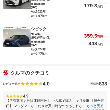
車両本体価格
179.3
万円
(税込)
2022年
年式
6.0万km
走行
シビック
支払総額
359.5
万円
(税込)(リ済込・追)
車両本体価格
348
万円
(税込)
2024年
年式
0.7万km
走行
クルマのクチコミ
4.0
833
レビュー総合
投稿数
4.9
【所有期間または運転回数】 中古車で購入１ヶ月乗車 【総合評
価】 マツダ２になった今が買い時なのかもしれな...
もっと見る