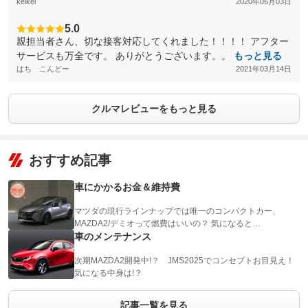
keikei
2020年06月03日
5.0
親担当者さん、切な接客対応してくれました！！！！ アフター
サービスも万全です。 ありがとうございます。。
もっと見る
はち こんどー
2021年03月14日
クルマレビューをもっと見る
おすすめ記事
車にかかるお金＆維持費
マツダの現行ラインナップでは唯一のコンパクトカー、
MAZDA2/デミオって燃費はいいの？ 気になると…
車のメンテナンス
次期MAZDA2開発中!？ JMS2025でコンセプトお目見え！
気になる中身は!？
記事一覧を見る