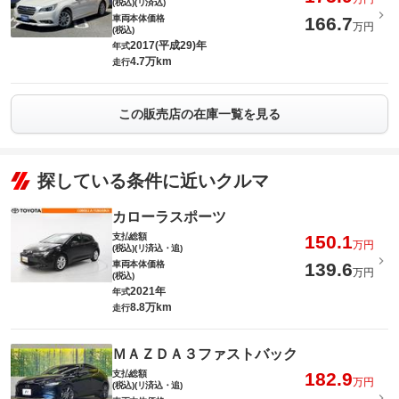
(税込)(リ済込)
車両本体価格
166.7
万円
(税込)
2017(平成29)年
年式
4.7万km
走行
この販売店の在庫一覧を見る
探している条件に近いクルマ
カローラスポーツ
支払総額
150.1
万円
(税込)(リ済込・追)
車両本体価格
139.6
万円
(税込)
2021年
年式
8.8万km
走行
ＭＡＺＤＡ３ファストバック
支払総額
182.9
万円
(税込)(リ済込・追)