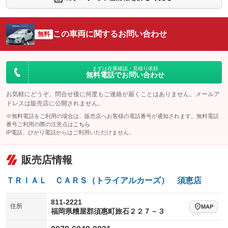
シートエアコン
全周囲カメラ
：装備なし
：装備あり
サイドカメラ
ルーフレール
この車両に関するお問い合わせ
：装備あり
無料
：装備なし
エアサスペンション
ヘッドライトウォッシャー
：装備なし
：装備なし
装備略号／用語解説
まずは在庫確認・見積り依頼
無料電話でお問い合わせ
お気軽にどうぞ。問合せ後に何度もご連絡が届くことはありません。メールア
ドレスは販売店に公開されません。
※無料電話をご利用の場合は、販売店へお客様の電話番号が通知されます。無料電話
番号ご利用の際の注意点は
こちら
IP電話、ひかり電話からはご利用いただけません。
販売店情報
ＴＲＩＡＬ ＣＡＲＳ（トライアルカーズ） 須恵店
811-2221
住所
MAP
福岡県糟屋郡須惠町旅石２２７－３