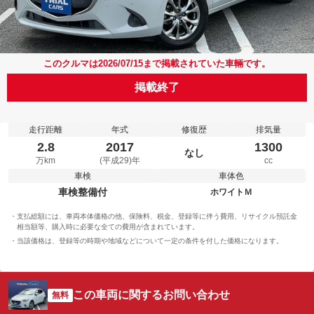
このクルマは2026/07/15まで掲載されていた車輛です。
掲載終了
走行距離
年式
修復歴
排気量
2.8
2017
1300
なし
万km
(平成29)年
cc
車検
車体色
車検整備付
ホワイトＭ
支払総額には、車両本体価格の他、保険料、税金、登録等に伴う費用、リサイクル預託金
相当額等、購入時に必要な全ての費用が含まれています。
当該価格は、登録等の時期や地域などについて一定の条件を付した価格になります。
この車両に関するお問い合わせ
無料