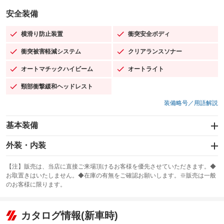
安全装備
横滑り防止装置
衝突安全ボディ
：装備あり
：装備あり
衝突被害軽減システム
クリアランスソナー
：装備あり
：装備あり
オートマチックハイビーム
オートライト
：装備あり
：装備あり
頸部衝撃緩和ヘッドレスト
：装備あり
装備略号／用語解説
基本装備
エアバッグ：運転席/助手席/サイド
外装・内装
：装備あり
スライドドア
カーナビ：メモリーナビ他
：装備なし
：装備あり
【注】販売は、当店に直接ご来場頂けるお客様を優先させていただきます。◆
お取置きはいたしません。◆在庫の有無をご確認お願いします。※販売は一般
サンルーフ
ABS
TV：フルセグ
：装備なし
：装備あり
：装備あり
のお客様に限ります。
エアコン
Wエアコン
オーディオ：CDまたはCDチェンジャー
：装備あり
：装備なし
：装備あり
リフトアップ
パワーステアリング
カタログ情報(新車時)
ビジュアル：-／DVD再生
：装備なし
：装備あり
：装備あり