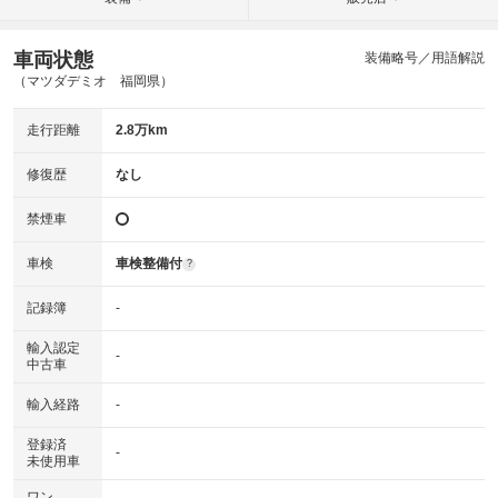
車両状態
装備略号／用語解説
（マツダデミオ 福岡県）
走行距離
2.8万km
修復歴
なし
禁煙車
車検
車検整備付
?
記録簿
-
輸入認定
-
中古車
輸入経路
-
登録済
-
未使用車
ワン