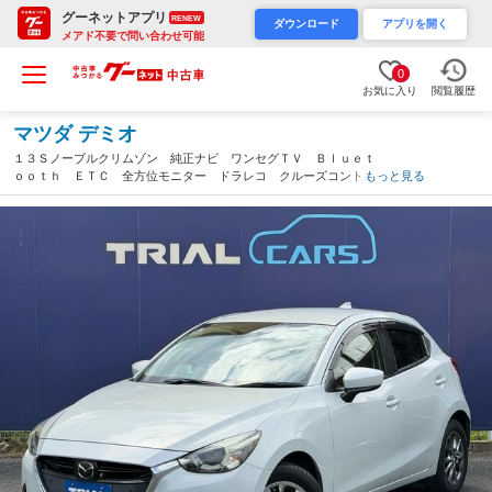
グーネットアプリ
RENEW
ダウンロード
アプリを開く
メアド不要で問い合わせ可能
0
お気に入り
閲覧履歴
マツダ デミオ
１３Ｓノーブルクリムゾン 純正ナビ ワンセグＴＶ Ｂｌｕｅｔ
ｏｏｔｈ ＥＴＣ 全方位モニター ドラレコ クルーズコントロ
もっと見る
ール ＬＥＤヘッドライト 純正１５インチアルミ スマートブレ
ーキサポート フロアマット（福岡県）