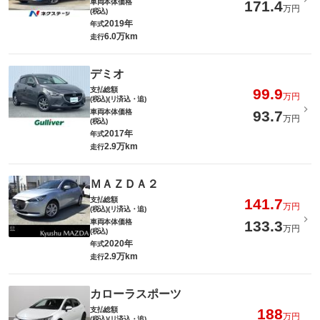
車両本体価格
171.4
万円
(税込)
2019年
年式
6.0万km
走行
デミオ
支払総額
99.9
万円
(税込)(リ済込・追)
車両本体価格
93.7
万円
(税込)
2017年
年式
2.9万km
走行
ＭＡＺＤＡ２
支払総額
141.7
万円
(税込)(リ済込・追)
車両本体価格
133.3
万円
(税込)
2020年
年式
2.9万km
走行
カローラスポーツ
支払総額
188
万円
(税込)(リ済込・追)