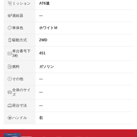
ミッション
AT6速
過給器
―
車体色
ホワイトＭ
駆動方式
2WD
車台番号下
451
3桁
燃料
ガソリン
その他
―
全体のサイ
―
ズ
荷台寸法
―
ハンドル
右