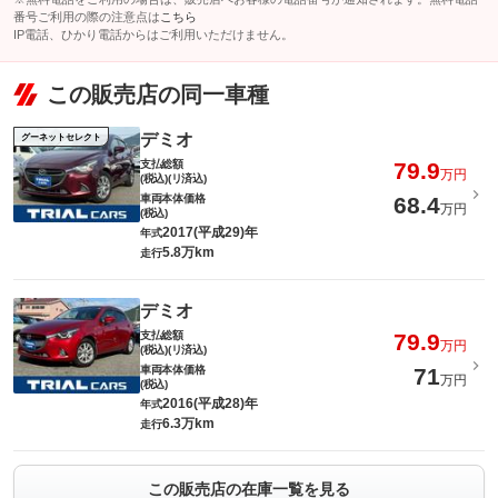
番号ご利用の際の注意点は
こちら
IP電話、ひかり電話からはご利用いただけません。
この販売店の同一車種
デミオ
グーネットセレクト
支払総額
79.9
万円
(税込)(リ済込)
車両本体価格
68.4
万円
(税込)
2017(平成29)年
年式
5.8万km
走行
デミオ
支払総額
79.9
万円
(税込)(リ済込)
車両本体価格
71
万円
(税込)
2016(平成28)年
年式
6.3万km
走行
この販売店の在庫一覧を見る