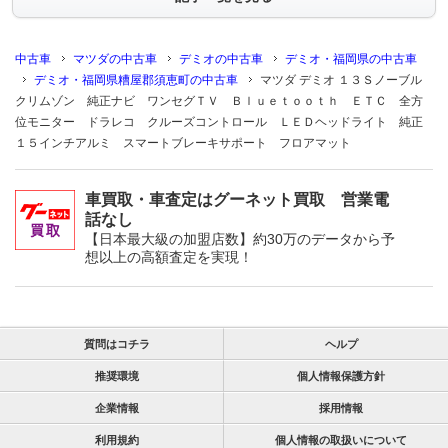
中古車
マツダの中古車
デミオの中古車
デミオ・福岡県の中古車
デミオ・福岡県糟屋郡須恵町の中古車
マツダ デミオ １３Ｓノーブル
クリムゾン 純正ナビ ワンセグＴＶ Ｂｌｕｅｔｏｏｔｈ ＥＴＣ 全方
位モニター ドラレコ クルーズコントロール ＬＥＤヘッドライト 純正
１５インチアルミ スマートブレーキサポート フロアマット
車買取・車査定はグーネット買取 営業電
話なし
【日本最大級の加盟店数】約30万のデータから予
想以上の高額査定を実現！
質問はコチラ
ヘルプ
推奨環境
個人情報保護方針
企業情報
採用情報
利用規約
個人情報の取扱いについて