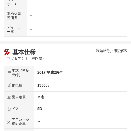
-
オーナー
車両状態
-
評価書
ディーラ
-
ー車
基本仕様
装備略号／用語解説
（マツダデミオ 福岡県）
年式（初度
2017(平成29)年
登録）
排気量
1300cc
乗車定員
５名
ドア
5D
エコカー減
－
税対象車