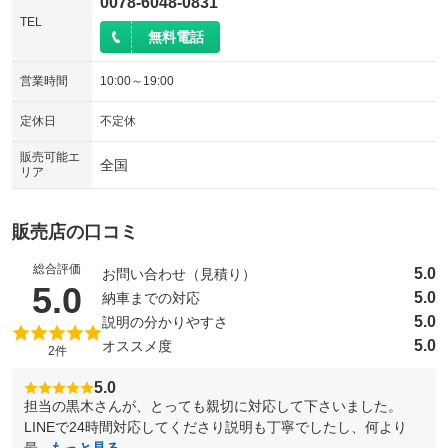
0078-6048-0831
TEL
無料電話
営業時間
10:00～19:00
定休日
不定休
販売可能エ
全国
リア
販売店の口コミ
総合評価
5.0
お問い合わせ（見積り）
（5点満点中）
5.0
5.0
納車までの対応
5.0
説明の分かりやすさ
5.0
オススメ度
2件
5.0
担当の黒木さんが、とっても親切に対応して下さいました。
LINEで24時間対応してくださり説明も丁寧でしたし、何より