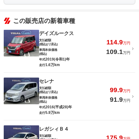
この販売店の新着車種
デイズルークス
支払総額
114.9
万円
(税込)(リ済込)
車両本体価格
109.1
万円
(税込)
2019(令和1)年
年式
1.6万km
走行
セレナ
支払総額
99.9
万円
(税込)(リ済込)
車両本体価格
91.9
万円
(税込)
2016(平成28)年
年式
5.9万km
走行
レガシィＢ４
支払総額
175.9
万円