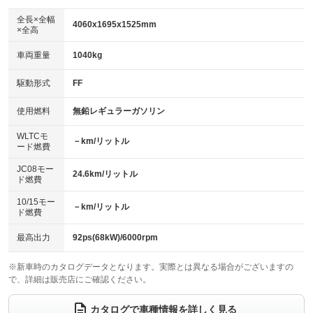
ダウンヒルアシストコントロール
アルミホイール：15インチ
：装備なし
：装備あり
全長×全幅
4060x1695x1525mm
×全高
パワーウィンドウ
盗難防止システム
革シート
ハーフレザーシート
：装備あり
：装備あり
：装備なし
：装備なし
車両重量
1040kg
アイドリングストップ
ドライブレコーダー
キーレス
LEDヘッドランプ
：装備あり
：装備あり
：装備あり
：装備あり
USB入力端子
Bluetooth接続
駆動形式
FF
HID(キセノンライト)
ポータブルナビ
：装備あり
：装備あり
：装備なし
：装備なし
100V電源
クリーンディーゼル
バックカメラ
ETC
使用燃料
無鉛レギュラーガソリン
：装備なし
：装備なし
：装備あり
：装備あり
センターデフロック
エアロ
スマートキー
：装備なし
WLTCモ
：装備なし
：装備あり
－km/リットル
ード燃費
レンタカーアップ
展示・試乗車
ローダウン
ランフラットタイヤ
：装備なし
：装備なし
：装備なし
：装備なし
JC08モー
24.6km/リットル
ド燃費
電動格納ミラー
パワーシート
3列シート
：装備なし
：装備なし
：装備なし
10/15モー
装備略号／用語解説
－km/リットル
ベンチシート
フルフラットシート
ド燃費
：装備なし
：装備なし
チップアップシート
オットマン
：装備なし
：装備なし
最高出力
92ps(68kW)/6000rpm
電動格納サードシート
シートヒーター
：装備なし
：装備あり
※新車時のカタログデータとなります。実際とは異なる場合がございますの
で、詳細は販売店にご確認ください。
ウォークスルー
後席モニター
：装備なし
：装備なし
電動リアゲート
フロントカメラ
カタログで車種情報を詳しく見る
：装備なし
：装備あり