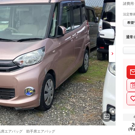
諸費用
法定整
希望
通常
2
(平
転席エアバッグ 助手席エアバッグ