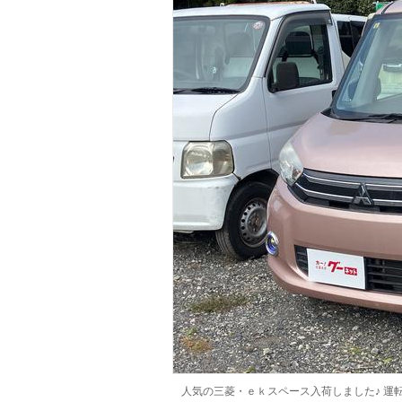
マガジン
車カタログ
自動車ローン
保険
レビュー
価格相場
教習所
用語集
人気の三菱・ｅｋスペース入荷しました♪ 運