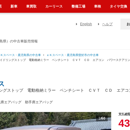
店
新車
車買取
カーリース
整備工場
車検
タイヤ交換
English
ヘルプ
お
島県）の中古車販売情報
ｅＫスペース・鹿児島県の中古車
ｅＫスペース・鹿児島県曽於市の中古車
アイドリングストップ 電動格納ミラー ベンチシート ＣＶＴ ＣＤ エアコン パワーステアリ
ス
グストップ 電動格納ミラー ベンチシート ＣＶＴ ＣＤ エアコ
転席エアバッグ 助手席エアバッグ
支払総
1
/60
43