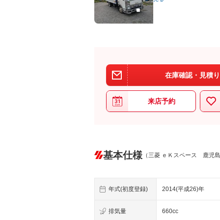
在庫確認・見積り
来店予約
基本仕様
（三菱 ｅＫスペース 鹿児
年式(初度登録)
2014(平成26)年
排気量
660cc