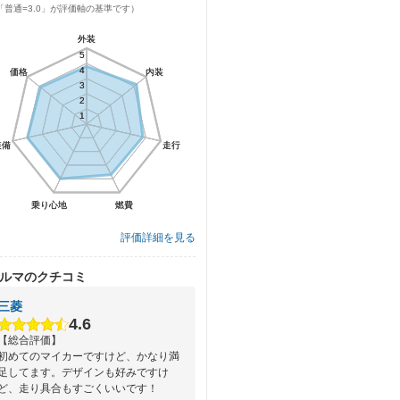
「普通=3.0」が評価軸の基準です）
外装
外装
5
5
4
4
価格
価格
内装
内装
3
3
2
2
1
1
装備
装備
走行
走行
乗り心地
乗り心地
燃費
燃費
評価詳細を見る
ルマのクチコミ
三菱
4.6
【総合評価】
初めてのマイカーですけど、かなり満
足してます。デザインも好みですけ
ど、走り具合もすごくいいです！