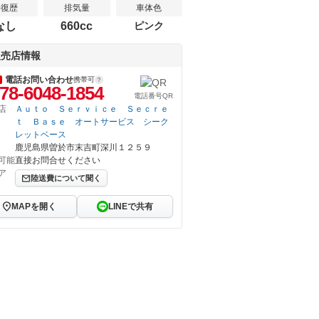
修復歴
排気量
車体色
なし
660cc
ピンク
販売店情報
電話お問い合わせ
携帯可
78-6048-1854
電話番号QR
店
Ａｕｔｏ Ｓｅｒｖｉｃｅ Ｓｅｃｒｅ
ｔ Ｂａｓｅ オートサービス シーク
レットベース
鹿児島県曽於市末吉町深川１２５９
可能
直接お問合せください
ア
陸送費について聞く
MAPを開く
LINEで共有