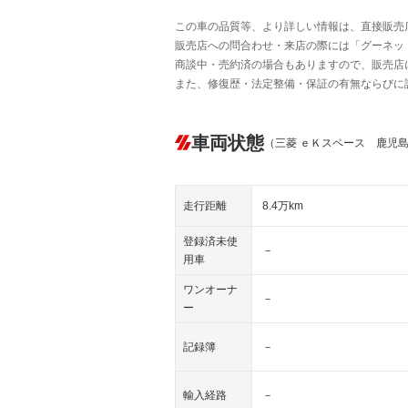
この車の品質等、より詳しい情報は、直接販売
販売店への問合わせ・来店の際には「グーネット中
商談中・売約済の場合もありますので、販売店
また、修復歴・法定整備・保証の有無ならびに
車両状態
（三菱 ｅＫスペース 鹿児
走行距離
8.4万km
登録済未使
－
用車
ワンオーナ
－
ー
記録簿
－
輸入経路
－