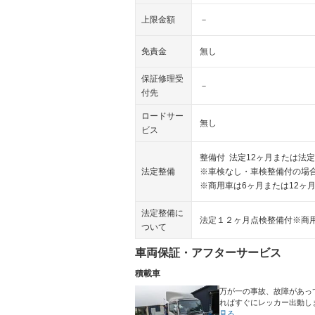
上限金額
－
免責金
無し
保証修理受
－
付先
ロードサー
無し
ビス
整備付 法定12ヶ月または法定
法定整備
※車検なし・車検整備付の場合
※商用車は6ヶ月または12ヶ
法定整備に
法定１２ヶ月点検整備付※商
ついて
車両保証・アフターサービス
積載車
万が一の事故、故障があっ
ればすぐにレッカー出動し
見る