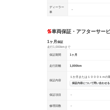
ディーラー
－
車
車両保証・アフターサー
1ヶ月
保証
走行1,000kmまで
保証期間
1ヶ月
走行距離
1,000km
１か月または１０００ｋｍの
保証内容
保証内容について問い合わせる
保証項目
－
修理回数
－