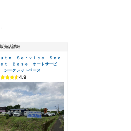
す。
販売店詳細
ｕｔｏ Ｓｅｒｖｉｃｅ Ｓｅｃ
ｅｔ Ｂａｓｅ オートサービ
 シークレットベース
4.9