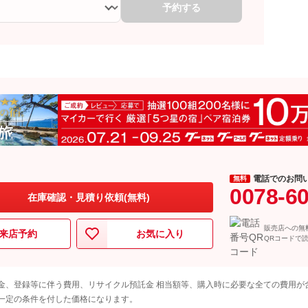
予約する
電話でのお問
無料
0078-6
在庫確認・見積り依頼(無料)
販売店への無
来店予約
お気に入り
QRコードで
金、登録等に伴う費用、リサイクル預託金 相当額等、購入時に必要な全ての費用が
一定の条件を付した価格になります。