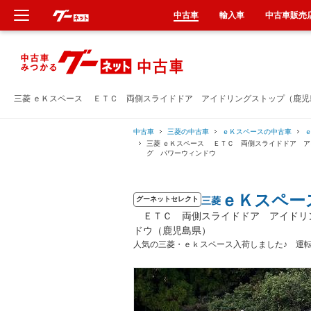
中古車
輸入車
中古車販売
新車
中古車
三菱 ｅＫスペース ＥＴＣ 両側スライドドア アイドリングストップ（鹿児
輸入車
中古車
三菱の中古車
ｅＫスペースの中古車
三菱 ｅＫスペース ＥＴＣ 両側スライドドア 
グ パワーウィンドウ
クルマ買取
ｅＫスペー
三菱
カーリース
グーネットセレクト
ＥＴＣ 両側スライドドア アイドリン
ドウ（鹿児島県）
タイヤ交換
人気の三菱・ｅｋスペース入荷しました♪ 運
整備工場
車検