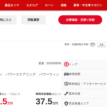
新品タイヤ
カタログ
ローン
保険
新車・中古車マガジン
気に入り
閲覧履歴
在庫確認・見積り依頼
車両・店舗情報を印刷
A4
ン
更新 : 2026/08/06
トップ
車両状態
ン パワーステアリング パワーウィン
車両保証・アフターサービス
基本仕様
額
車両本体価格
(税込・リ済込)
(税込)
.5
37.5
安全装備エリア
万円
万円