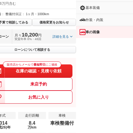
 6万円含む
基本装備
備：
整備付
保証：
1ヶ月・1000km
外装・内装
予算で相談してみる
価格変更をお知らせ
車の画像
10,200
月々
円
ローン
詳細を見る
実質年率 6%・48回
ローンについて相談する
販売店からメールで
最短即日
にご連絡
在庫の確認・見積り依頼
来店予約
お気に入り
年式
走行距離
車検
014
8.4
車検整備付
成26)年
万km