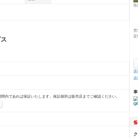
住
営
定
ビス
店
店
車
期間内であれば保証いたします。保証個所は販売店までご確認ください。
ク