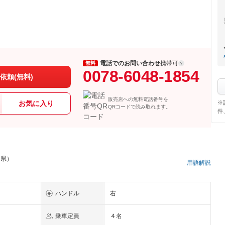
電話でのお問い合わせ
携帯可
無料
0078-6048-1854
依頼(無料)
販売店への無料電話番号を
お気に入り
※
QRコードで読み取れます。
件
島県）
用語解説
ハンドル
右
乗車定員
４名