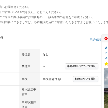
店へお問合せください。
古車（Goo-net)を見た」とお伝えください。
にご来店の際は事前にお問合せの上、該当車両の有無をご確認ください。
詳細内容につきましては、必ず各販売店にご確認いただきますようお願いいたしま
島県）
用語解説
Ａ
ｒ
修復歴
なし
ス
禁煙車
－
車内の匂いについて聞く
車検
車検整備付
納期について聞く
輸入認定中
－
古車
車両状態評
－
価書