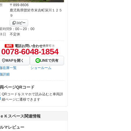
所
〒899-8606
鹿児島県曽於市末吉町深川１２５
９
コピー
業時間
9：00～20：00
休日
不定休
電話お問い合わせ
無料
携帯可
0078-6048-1854
MAPを開く
LINEで共有
舗在庫一覧
ショールーム
舗詳細
両ページQRコード
QRコードをスマホで読み込むと車両詳
細ページに遷移できます
ｅＫスペース関連情報
ルマレビュー