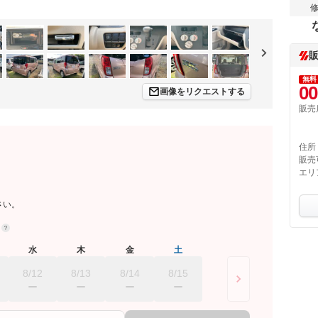
無料
00
画像をリクエストする
販売
住所
販売
エリ
さい。
約
水
木
金
土
8/12
8/13
8/14
8/15