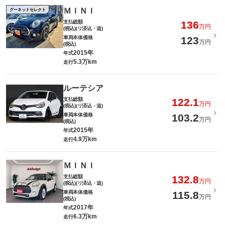
ＭＩＮＩ
グーネットセレクト
支払総額
136
万円
(税込)(リ済込・追)
車両本体価格
123
万円
(税込)
2015年
年式
5.3万km
走行
ルーテシア
支払総額
122.1
万円
(税込)(リ済込・追)
車両本体価格
103.2
万円
(税込)
2015年
年式
4.9万km
走行
ＭＩＮＩ
支払総額
132.8
万円
(税込)(リ済込・追)
車両本体価格
115.8
万円
(税込)
2017年
年式
6.3万km
走行