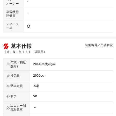
-
オーナー
車両状態
-
評価書
ディーラ
ー車
基本仕様
装備略号／用語解説
（ＭＩＮＩＭＩＮＩ 福岡県）
年式（初度
2014(平成26)年
登録）
排気量
2000cc
乗車定員
５名
ドア
5D
エコカー減
－
税対象車