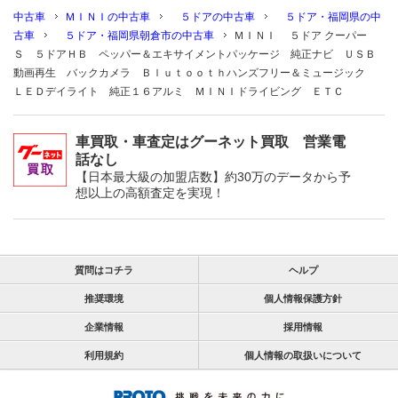
中古車
ＭＩＮＩの中古車
５ドアの中古車
５ドア・福岡県の中
古車
５ドア・福岡県朝倉市の中古車
ＭＩＮＩ ５ドア クーパー
Ｓ ５ドアＨＢ ペッパー＆エキサイメントパッケージ 純正ナビ ＵＳＢ
動画再生 バックカメラ Ｂｌｕｔｏｏｔｈハンズフリー＆ミュージック
ＬＥＤデイライト 純正１６アルミ ＭＩＮＩドライビング ＥＴＣ
車買取・車査定はグーネット買取 営業電
話なし
【日本最大級の加盟店数】約30万のデータから予
想以上の高額査定を実現！
質問はコチラ
ヘルプ
推奨環境
個人情報保護方針
企業情報
採用情報
利用規約
個人情報の取扱いについて