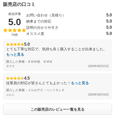
販売店の口コミ
総合評価
5.0
お問い合わせ（見積り）
（5点満点中）
5.0
5.0
納車までの対応
5.0
説明の分かりやすさ
5.0
オススメ度
74件
5.0
とても丁寧な対応で、気持ち良く購入することが出来ました。
もっと見る
購入した車種：ＢＭＷ他 ＢＭＷ
タナカ
2025年09月21日
4.5
従業員の対応が皆さんとてもよかった！
もっと見る
購入した車種：メルセデス・ベンツＳＬＫ
ぶんじ
2025年09月16日
この販売店のレビュー一覧を見る