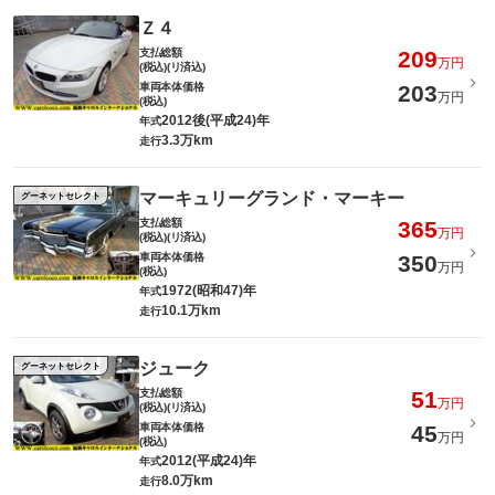
Ｚ４
支払総額
209
万円
(税込)(リ済込)
車両本体価格
203
万円
(税込)
2012後(平成24)年
年式
3.3万km
走行
マーキュリーグランド・マーキー
グーネットセレクト
支払総額
365
万円
(税込)(リ済込)
車両本体価格
350
万円
(税込)
1972(昭和47)年
年式
10.1万km
走行
ジューク
グーネットセレクト
支払総額
51
万円
(税込)(リ済込)
車両本体価格
45
万円
(税込)
2012(平成24)年
年式
8.0万km
走行