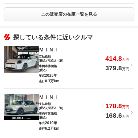
この販売店の在庫一覧を見る
探している条件に近いクルマ
ＭＩＮＩ
支払総額
414.8
万円
(税込)(リ済込・追)
車両本体価格
379.8
万円
(税込)
2025年
年式
0.3万km
走行
ＭＩＮＩ
支払総額
178.8
万円
(税込)(リ済込・追)
車両本体価格
168.6
万円
(税込)
2019年
年式
6.2万km
走行