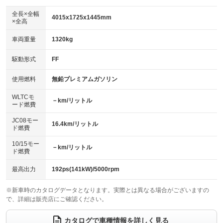
ダウンヒルアシストコントロール
アルミホイール：16インチ
：装備なし
：装備あり
全長×全幅
4015x1725x1445mm
×全高
パワーウィンドウ
盗難防止システム
革シート
ハーフレザーシート
：装備あり
：装備あり
：装備なし
：装備なし
車両重量
1320kg
アイドリングストップ
ドライブレコーダー
キーレス
LEDヘッドランプ
：装備あり
：装備なし
：装備あり
：装備あり
USB入力端子
Bluetooth接続
駆動形式
FF
HID(キセノンライト)
ポータブルナビ
：装備あり
：装備あり
：装備なし
：装備なし
100V電源
クリーンディーゼル
バックカメラ
ETC
使用燃料
無鉛プレミアムガソリン
：装備なし
：装備なし
：装備あり
：装備あり
センターデフロック
エアロ
スマートキー
：装備なし
WLTCモ
：装備なし
：装備なし
－km/リットル
ード燃費
レンタカーアップ
展示・試乗車
ローダウン
ランフラットタイヤ
：装備なし
：装備なし
：装備なし
：装備なし
JC08モー
16.4km/リットル
ド燃費
電動格納ミラー
パワーシート
3列シート
：装備あり
：装備なし
：装備なし
10/15モー
装備略号／用語解説
－km/リットル
ベンチシート
フルフラットシート
ド燃費
：装備なし
：装備なし
チップアップシート
オットマン
：装備なし
：装備なし
最高出力
192ps(141kW)/5000rpm
電動格納サードシート
シートヒーター
：装備なし
：装備なし
※新車時のカタログデータとなります。実際とは異なる場合がございますの
で、詳細は販売店にご確認ください。
ウォークスルー
後席モニター
：装備なし
：装備なし
電動リアゲート
フロントカメラ
カタログで車種情報を詳しく見る
：装備なし
：装備なし