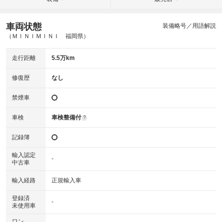
車両状態
装備略号／用語解説
（ＭＩＮＩＭＩＮＩ 福岡県）
走行距離
5.5万km
修復歴
なし
禁煙車
車検
車検整備付
?
記録簿
輸入認定
-
中古車
輸入経路
正規輸入車
登録済
-
未使用車
ワン