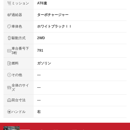
ミッション
AT6速
過給器
ターボチャージャー
車体色
ホワイトブラックＩＩ
駆動方式
2WD
車台番号下
791
3桁
燃料
ガソリン
その他
―
全体のサイ
―
ズ
荷台寸法
―
ハンドル
右