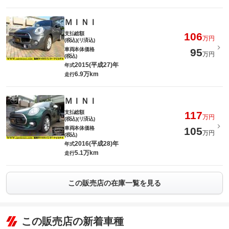
ＭＩＮＩ
支払総額
106
万円
(税込)(リ済込)
車両本体価格
95
万円
(税込)
2015(平成27)年
年式
6.9万km
走行
ＭＩＮＩ
支払総額
117
万円
(税込)(リ済込)
車両本体価格
105
万円
(税込)
2016(平成28)年
年式
5.1万km
走行
この販売店の在庫一覧を見る
この販売店の新着車種