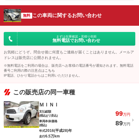
この車両に関するお問い合わせ
無料
まずは在庫確認・見積り依頼
無料電話でお問い合わせ
お気軽にどうぞ。問合せ後に何度もご連絡が届くことはありません。メールア
ドレスは販売店に公開されません。
※無料電話をご利用の場合は、販売店へお客様の電話番号が通知されます。無料電話
番号ご利用の際の注意点は
こちら
IP電話、ひかり電話からはご利用いただけません。
この販売店の同一車種
ＭＩＮＩ
支払総額
99
万円
(税込)(リ済込)
車両本体価格
89
万円
(税込)
2016(平成28)年
年式
6.5万km
走行