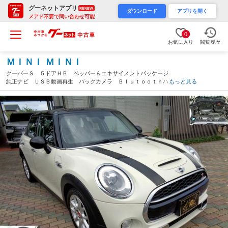
グーネットアプリ
RENEW
ダウンロード
アプリを開く
メアド不要で問い合わせ可能
0
お気に入り
閲覧履歴
ＭＩＮＩ ＭＩＮＩ
クーパーＳ ５ドアＨＢ ペッパー＆エキサイメントパッケージ
純正ナビ ＵＳＢ動画再生 バックカメラ Ｂｌｕｔｏｏｔｈハン
もっと見る
ズフリー＆ミュージック ＬＥＤデイライト 純正１６アルミ Ｍ
ＩＮＩドライビング ＥＴＣ（福岡県）