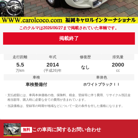
このクルマは2026/06/27まで掲載されていた車輛です。
掲載終了
走行距離
年式
修復歴
排気量
5.5
2014
2000
なし
万km
(平成26)年
cc
車検
車体色
車検整備付
ホワイトブラックＩＩ
支払総額には、車両本体価格の他、保険料、税金、登録等に伴う費用、リサイクル預託金
相当額等、購入時に必要な全ての費用が含まれています。
当該価格は、登録等の時期や地域などについて一定の条件を付した価格になります。
この車両に関するお問い合わせ
無料