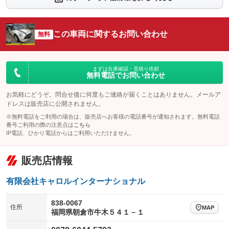
シートエアコン
全周囲カメラ
：装備なし
：装備なし
サイドカメラ
ルーフレール
この車両に関するお問い合わせ
：装備なし
無料
：装備なし
エアサスペンション
ヘッドライトウォッシャー
：装備なし
：装備なし
装備略号／用語解説
まずは在庫確認・見積り依頼
無料電話でお問い合わせ
お気軽にどうぞ。問合せ後に何度もご連絡が届くことはありません。メールア
ドレスは販売店に公開されません。
※無料電話をご利用の場合は、販売店へお客様の電話番号が通知されます。無料電話
番号ご利用の際の注意点は
こちら
IP電話、ひかり電話からはご利用いただけません。
販売店情報
有限会社キャロルインターナショナル
838-0067
住所
MAP
福岡県朝倉市牛木５４１－１