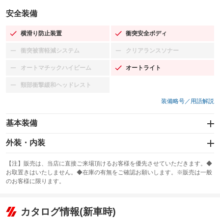
安全装備
横滑り防止装置
衝突安全ボディ
：装備あり
：装備あり
衝突被害軽減システム
クリアランスソナー
：装備なし
：装備なし
オートマチックハイビーム
オートライト
：装備なし
：装備あり
頸部衝撃緩和ヘッドレスト
：装備なし
装備略号／用語解説
基本装備
エアバッグ：運転席/助手席/サイド
外装・内装
：装備あり
スライドドア
カーナビ：HDDナビ
：装備なし
：装備あり
【注】販売は、当店に直接ご来場頂けるお客様を優先させていただきます。◆
お取置きはいたしません。◆在庫の有無をご確認お願いします。※販売は一般
サンルーフ
ABS
TV
：装備なし
：装備あり
：装備なし
のお客様に限ります。
エアコン
Wエアコン
オーディオ：ミュージックプレイヤー接続可／ミュージックサーバー
：装備あり
：装備あり
：装備あり
リフトアップ
パワーステアリング
カタログ情報(新車時)
ビジュアル
：装備なし
：装備あり
：装備なし