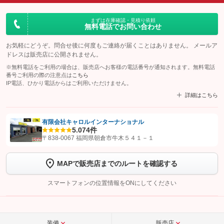
まずは在庫確認・見積り依頼
無料電話でお問い合わせ
お気軽にどうぞ。問合せ後に何度もご連絡が届くことはありません。 メールア
ドレスは販売店に公開されません。
※無料電話をご利用の場合は、販売店へお客様の電話番号が通知されます。無料電話
番号ご利用の際の注意点は
こちら
IP電話、ひかり電話からはご利用いただけません。
詳細はこちら
有限会社キャロルインターナショナル
5.0
74件
【STEP1】
認証画面でグーネットを友だち追加してから「許可する」ボタンを押
〒838-0067 福岡県朝倉市牛木５４１－１
します
MAPで販売店までのルートを確認する
【STEP2】
トーク画面で
ボタンをタップして問い合わせを
完了してください。
スマートフォンの位置情報をONにしてください
こちら
装備
販売店