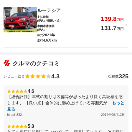
ルーテシア
支払総額
139.8
万円
(税込)(リ済込・追)
車両本体価格
131.7
万円
(税込)
2021年
年式
4.6万km
走行
クルマのクチコミ
4.3
325
レビュー総合
投稿数
4.6
【総合評価】年式の割りは装備等が思ったより良く高級感を感
じます、 【良い点】全体的に纏め上げている雰囲気が...
もっと
見る
hiropin382...
2014年06月12日
5.0
とても親切に説明していただいて、感謝しています。 その時に