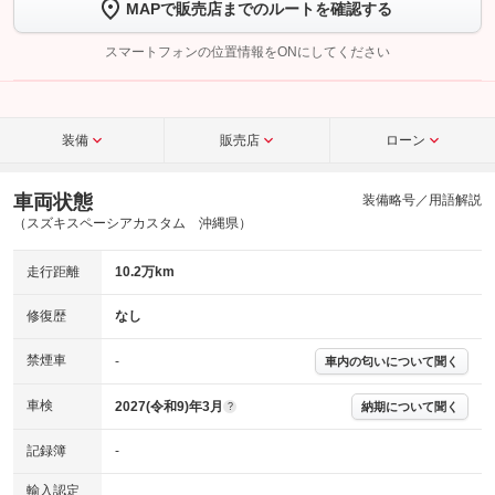
MAPで販売店までのルートを確認する
【STEP2】
トーク画面で
ボタンをタップして問い合わせを
完了してください。
スマートフォンの位置情報をONにしてください
こちら
装備
販売店
ローン
車両状態
装備略号／用語解説
（スズキスペーシアカスタム 沖縄県）
走行距離
10.2万km
修復歴
なし
禁煙車
-
車内の匂いについて聞く
車検
2027(令和9)年3月
納期について聞く
?
記録簿
-
輸入認定