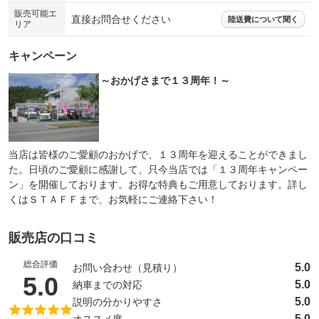
販売可能エ
直接お問合せください
陸送費について聞く
リア
キャンペーン
～おかげさまで１３周年！～
当店は皆様のご愛顧のおかげで、１３周年を迎えることができまし
た。日頃のご愛顧に感謝して、只今当店では「１３周年キャンペー
ン」を開催しております。お得な特典もご用意しております。詳し
くはＳＴＡＦＦまで、お気軽にご連絡下さい！
販売店の口コミ
総合評価
5.0
お問い合わせ（見積り）
（5点満点中）
5.0
5.0
納車までの対応
5.0
説明の分かりやすさ
5.0
オススメ度