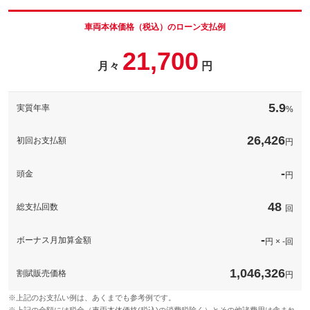
車両本体価格（税込）のローン支払例
21,700
月々
円
5.9
実質年率
%
26,426
初回お支払額
円
-
頭金
円
48
総支払回数
回
-
ボーナス月加算金額
円 × -回
1,046,326
割賦販売価格
円
※上記のお支払い例は、あくまでも参考例です。