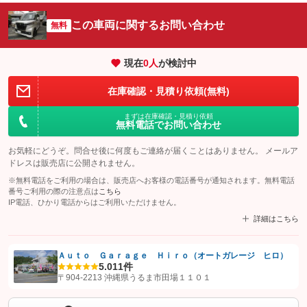
この車両に関するお問い合わせ
無料
現在
0
人
が検討中
在庫確認・見積り依頼(無料)
まずは在庫確認・見積り依頼
無料電話でお問い合わせ
お気軽にどうぞ。問合せ後に何度もご連絡が届くことはありません。 メールア
ドレスは販売店に公開されません。
※無料電話をご利用の場合は、販売店へお客様の電話番号が通知されます。無料電話
番号ご利用の際の注意点は
こちら
IP電話、ひかり電話からはご利用いただけません。
詳細はこちら
Ａｕｔｏ Ｇａｒａｇｅ Ｈｉｒｏ（オートガレージ ヒロ）
5.0
11件
【STEP1】
認証画面でグーネットを友だち追加してから「許可する」ボタンを押
〒904-2213 沖縄県うるま市田場１１０１
します