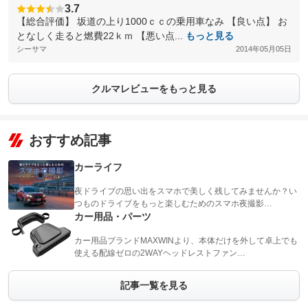
3.7
【総合評価】 坂道の上り1000ｃｃの乗用車なみ 【良い点】 お
となしく走ると燃費22ｋｍ 【悪い点...
もっと見る
シーサマ
2014年05月05日
クルマレビューをもっと見る
おすすめ記事
カーライフ
夜ドライブの思い出をスマホで美しく残してみませんか？い
つものドライブをもっと楽しむためのスマホ夜撮影…
カー用品・パーツ
カー用品ブランドMAXWINより、本体だけを外して卓上でも
使える配線ゼロの2WAYヘッドレストファン…
記事一覧を見る