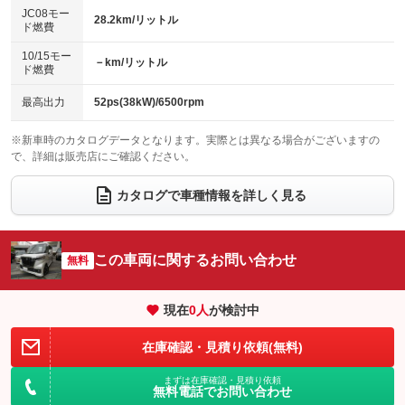
：装備なし
：装備なし
ローダウン
ランフラットタイヤ
：装備なし
：装備なし
JC08モー
28.2km/リットル
ド燃費
電動格納ミラー
：装備あり
パワーシート
3列シート
：装備なし
：装備なし
10/15モー
装備略号／用語解説
－km/リットル
ド燃費
ベンチシート
フルフラットシート
：装備あり
：装備なし
チップアップシート
オットマン
最高出力
52ps(38kW)/6500rpm
：装備なし
：装備なし
電動格納サードシート
シートヒーター
：装備なし
：装備あり
※新車時のカタログデータとなります。実際とは異なる場合がございますの
で、詳細は販売店にご確認ください。
ウォークスルー
後席モニター
：装備なし
：装備なし
カタログで車種情報を詳しく見る
電動リアゲート
フロントカメラ
：装備なし
：装備なし
シートエアコン
全周囲カメラ
：装備なし
：装備なし
この車両に関するお問い合わせ
サイドカメラ
無料
ルーフレール
：装備なし
：装備なし
エアサスペンション
ヘッドライトウォッシャー
：装備なし
：装備なし
現在
0
人
が検討中
装備略号／用語解説
在庫確認・見積り依頼(無料)
まずは在庫確認・見積り依頼
無料電話でお問い合わせ