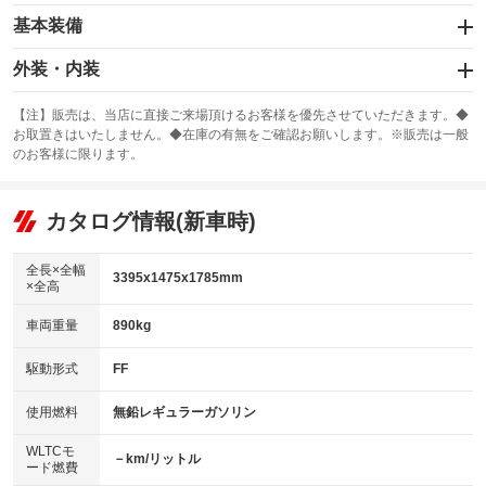
基本装備
エアバッグ：運転席/助手席/サイド
外装・内装
：装備あり
スライドドア：両面電動
カーナビ：SDナビ
：装備あり
：装備あり
【注】販売は、当店に直接ご来場頂けるお客様を優先させていただきます。◆
お取置きはいたしません。◆在庫の有無をご確認お願いします。※販売は一般
サンルーフ
ABS
TV：フルセグ
：装備なし
：装備あり
：装備あり
のお客様に限ります。
エアコン
Wエアコン
オーディオ：CDまたはCDチェンジャー／ミュージックプレイヤー接続
：装備あり
：装備なし
：装備あり
可
リフトアップ
パワーステアリング
カタログ情報(新車時)
：装備なし
：装備あり
ビジュアル：-／DVD再生
：装備あり
ダウンヒルアシストコントロール
：装備なし
アルミホイール：15インチ
全長×全幅
：装備あり
3395x1475x1785mm
×全高
パワーウィンドウ
盗難防止システム
：装備あり
：装備あり
革シート
ハーフレザーシート
：装備なし
：装備あり
車両重量
890kg
アイドリングストップ
ドライブレコーダー
：装備あり
：装備あり
キーレス
LEDヘッドランプ
：装備あり
：装備あり
USB入力端子
Bluetooth接続
駆動形式
FF
：装備なし
：装備あり
HID(キセノンライト)
ポータブルナビ
：装備なし
：装備なし
100V電源
クリーンディーゼル
使用燃料
無鉛レギュラーガソリン
：装備なし
：装備なし
バックカメラ
ETC
：装備あり
：装備なし
センターデフロック
：装備なし
WLTCモ
エアロ
スマートキー
－km/リットル
：装備あり
：装備あり
ード燃費
レンタカーアップ
展示・試乗車