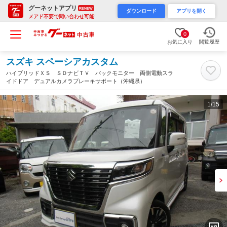
グーネットアプリ
RENEW
ダウンロード
アプリを開く
メアド不要で問い合わせ可能
0
お気に入り
閲覧履歴
スズキ スペーシアカスタム
ハイブリッドＸＳ ＳＤナビＴＶ バックモニター 両側電動スラ
イドドア デュアルカメラブレーキサポート（沖縄県）
1
/15