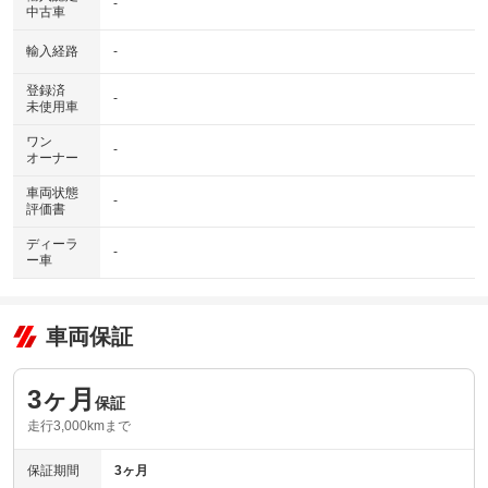
-
中古車
輸入経路
-
登録済
-
未使用車
ワン
-
オーナー
車両状態
-
評価書
ディーラ
-
ー車
車両保証
3ヶ月
保証
走行3,000kmまで
保証期間
3ヶ月