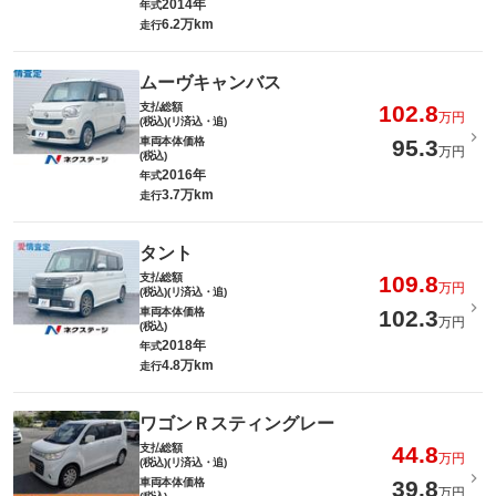
2014年
年式
6.2万km
走行
ムーヴキャンバス
支払総額
102.8
万円
(税込)(リ済込・追)
車両本体価格
95.3
万円
(税込)
2016年
年式
3.7万km
走行
タント
支払総額
109.8
万円
(税込)(リ済込・追)
車両本体価格
102.3
万円
(税込)
2018年
年式
4.8万km
走行
ワゴンＲスティングレー
支払総額
44.8
万円
(税込)(リ済込・追)
車両本体価格
39.8
万円