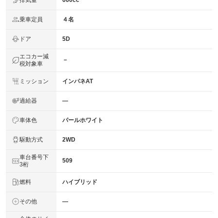
660cc
法定整備
／Ｔオイル・バッテリー・ブレーキ廻り・サスペンション
について
ブーツ類 他ｅｔｃ）、点検整備は支払総額に含まれてお
乗車定員
４名
ります。
ドア
5D
エコカー減
－
税対象車
ミッション
インパネAT
過給器
―
車体色
パールホワイト
駆動方式
2WD
車台番号下
509
3桁
燃料
ハイブリッド
その他
―