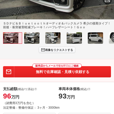
ＳＤナビ＆Ｂｌｕｅｔｏｏｔｈオーディオ＆バックカメラ 希少の後期タイプ！
前後・衝突被害軽減ブレーキ！ハーフレザーシート！Ｇｏｏ
画像をリクエストする
販売店からメールで
最短即日
にご連絡
無料で在庫確認・見積り依頼する
支払総額
車両本体価格
(税込/リ済込)
(税込)
96
93
万円
万円
（諸費用3万円を含む）
法定整備：
整備付
保証：
3ヶ月・3000km