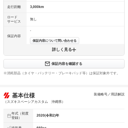
走行距離
3,000km
ロード
無し
サービス
-
保証内容
保証内容について問い合わせる
詳しく見る
保証項目
-
修理回数
無制限
保証内容を確認する
※消耗部品（タイヤ・バッテリー・ブレーキパッド等）は保証対象外です。
上限金額
車両本体価格
免責金
無し
基本仕様
装備略号／用語解説
保証修理
-
受付先
（スズキスペーシアカスタム 沖縄県）
整備付 法定12ヶ月または法定24ヶ月点検整備付
年式（初度
法定整備
※車検なし・車検整備付の場合は法定24ヶ月点検整備付
2020(令和2)年
登録）
※商用車は6ヶ月または12ヶ月点検整備付
消耗部品の交換（エンジンオイル・オイルフィルター・Ａ
排気量