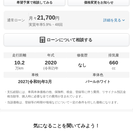
希望予算で相談してみる
価格変更をお知らせ
21,700
月々
円
通常ローン
詳細を見る
実質年率5.9%・48回
ローンについて相談する
走行距離
年式
修復歴
排気量
10.2
2020
660
なし
万km
(令和2)年
cc
車検
車体色
2027(令和9)年3月
パールホワイト
支払総額には、車両本体価格の他、保険料、税金、登録等に伴う費用、リサイクル預託金
相当額等、購入時に必要な全ての費用が含まれています。
当該価格は、登録等の時期や地域などについて一定の条件を付した価格になります。
気になることを聞いてみよう！