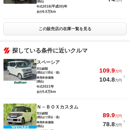
万円
(税込)
2018(平成30)年
年式
6.5万km
走行
この販売店の在庫一覧を見る
探している条件に近いクルマ
スペーシア
支払総額
109.9
万円
(税込)(リ済込・追)
車両本体価格
104.8
万円
(税込)
2021年
年式
5.8万km
走行
Ｎ－ＢＯＸカスタム
支払総額
89.9
万円
(税込)(リ済込・追)
車両本体価格
78.8
万円
(税込)