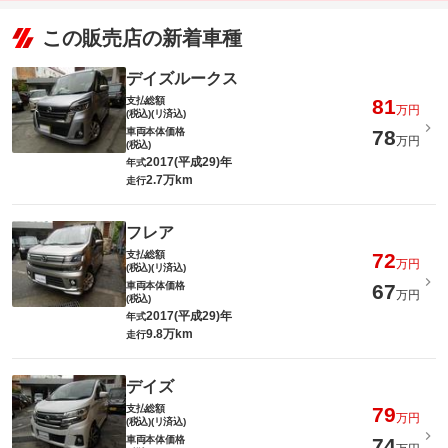
この販売店の新着車種
デイズルークス
支払総額
81
万円
(税込)(リ済込)
車両本体価格
78
万円
(税込)
2017(平成29)年
年式
2.7万km
走行
フレア
支払総額
72
万円
(税込)(リ済込)
車両本体価格
67
万円
(税込)
2017(平成29)年
年式
9.8万km
走行
デイズ
支払総額
79
万円
(税込)(リ済込)
車両本体価格
74