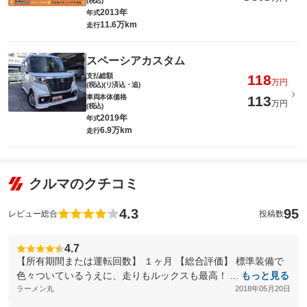
(税込)
2013年
年式
11.6万km
走行
スペーシアカスタム
支払総額
118
万円
(税込)(リ済込・追)
車両本体価格
113
万円
(税込)
2019年
年式
6.9万km
走行
クルマのクチコミ
4.3
95
レビュー総合
投稿数
4.7
【所有期間または運転回数】 １ヶ月 【総合評価】 標準装備で
色々ついているうえに、走りもルックスも最高！ ...
もっと見る
ラーメン丸
2018年05月20日