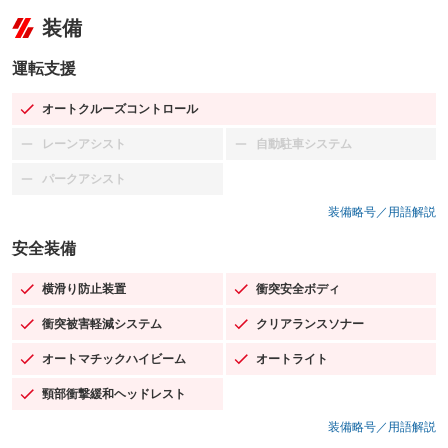
装備
運転支援
オートクルーズコントロール
：装備あり
レーンアシスト
自動駐車システム
：装備なし
：装備なし
パークアシスト
：装備なし
装備略号／用語解説
安全装備
横滑り防止装置
衝突安全ボディ
：装備あり
：装備あり
衝突被害軽減システム
クリアランスソナー
：装備あり
：装備あり
オートマチックハイビーム
オートライト
：装備あり
：装備あり
頸部衝撃緩和ヘッドレスト
：装備あり
装備略号／用語解説