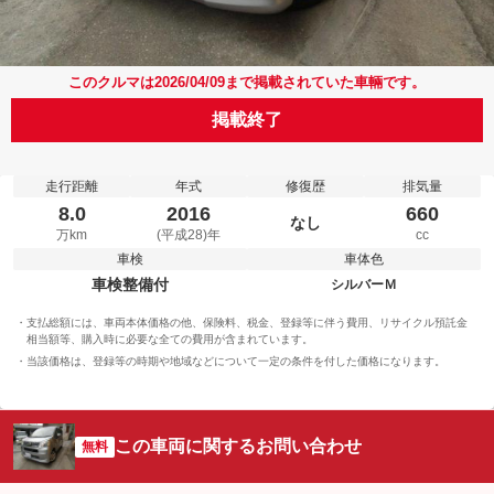
このクルマは2026/04/09まで掲載されていた車輛です。
掲載終了
走行距離
年式
修復歴
排気量
8.0
2016
660
なし
万km
(平成28)年
cc
車検
車体色
車検整備付
シルバーＭ
支払総額には、車両本体価格の他、保険料、税金、登録等に伴う費用、リサイクル預託金
相当額等、購入時に必要な全ての費用が含まれています。
当該価格は、登録等の時期や地域などについて一定の条件を付した価格になります。
この車両に関するお問い合わせ
無料