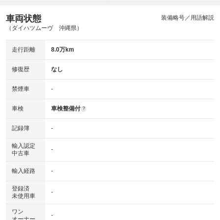
車両状態
装備略号／用語解説
（ダイハツムーヴ 沖縄県）
走行距離
8.0万km
修復歴
なし
禁煙車
-
車検
車検整備付
?
記録簿
-
輸入認定
-
中古車
輸入経路
-
登録済
-
未使用車
ワン
-
オーナー