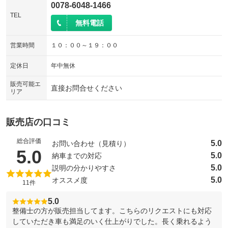
0078-6048-1466
TEL
無料電話
営業時間
１０：００～１９：００
定休日
年中無休
販売可能エ
直接お問合せください
リア
販売店の口コミ
総合評価
5.0
お問い合わせ（見積り）
（5点満点中）
5.0
5.0
納車までの対応
5.0
説明の分かりやすさ
5.0
オススメ度
11件
5.0
整備士の方が販売担当してます。こちらのリクエストにも対応
していただき車も満足のいく仕上がりでした。長く乗れるよう