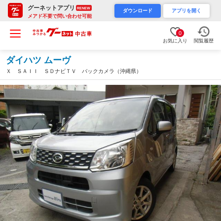
グーネットアプリ
RENEW
ダウンロード
アプリを開く
メアド不要で問い合わせ可能
0
お気に入り
閲覧履歴
ダイハツ ムーヴ
Ｘ ＳＡＩＩ ＳＤナビＴＶ バックカメラ（沖縄県）