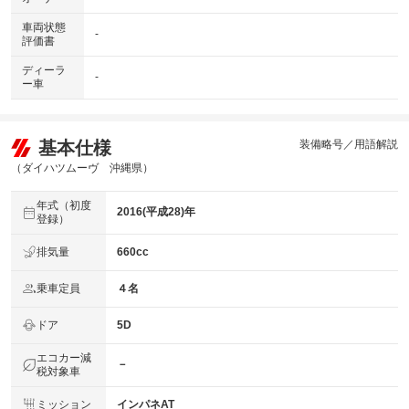
車両状態
-
評価書
ディーラ
-
ー車
基本仕様
装備略号／用語解説
（ダイハツムーヴ 沖縄県）
年式（初度
2016(平成28)年
登録）
排気量
660cc
乗車定員
４名
ドア
5D
エコカー減
－
税対象車
ミッション
インパネAT