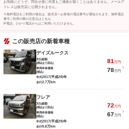
お気軽にどうぞ。問合せ後に何度もご連絡が届くことはありません。メールア
ドレスは販売店に公開されません。
※無料電話をご利用の場合は、販売店へお客様の電話番号が通知されます。無料電話
番号ご利用の際の注意点は
こちら
IP電話、ひかり電話からはご利用いただけません。
この販売店の新着車種
デイズルークス
支払総額
81
万円
(税込)(リ済込)
車両本体価格
78
万円
(税込)
2017(平成29)年
年式
2.7万km
走行
フレア
支払総額
72
万円
(税込)(リ済込)
車両本体価格
67
万円
(税込)
2017(平成29)年
年式
9.8万km
走行