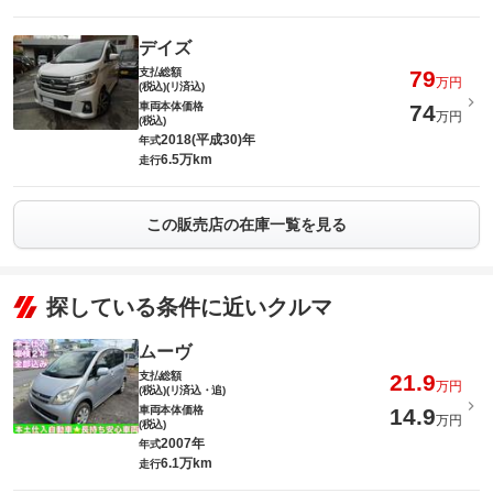
デイズ
支払総額
79
万円
(税込)(リ済込)
車両本体価格
74
万円
(税込)
2018(平成30)年
年式
6.5万km
走行
この販売店の在庫一覧を見る
探している条件に近いクルマ
ムーヴ
支払総額
21.9
万円
(税込)(リ済込・追)
車両本体価格
14.9
万円
(税込)
2007年
年式
6.1万km
走行