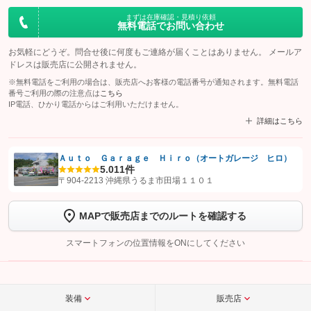
まずは在庫確認・見積り依頼
無料電話でお問い合わせ
お気軽にどうぞ。問合せ後に何度もご連絡が届くことはありません。 メールア
ドレスは販売店に公開されません。
※無料電話をご利用の場合は、販売店へお客様の電話番号が通知されます。無料電話
番号ご利用の際の注意点は
こちら
IP電話、ひかり電話からはご利用いただけません。
詳細はこちら
Ａｕｔｏ Ｇａｒａｇｅ Ｈｉｒｏ（オートガレージ ヒロ）
5.0
11件
【STEP1】
認証画面でグーネットを友だち追加してから「許可する」ボタンを押
〒904-2213 沖縄県うるま市田場１１０１
します
MAPで販売店までのルートを確認する
【STEP2】
トーク画面で
ボタンをタップして問い合わせを
完了してください。
スマートフォンの位置情報をONにしてください
こちら
装備
販売店