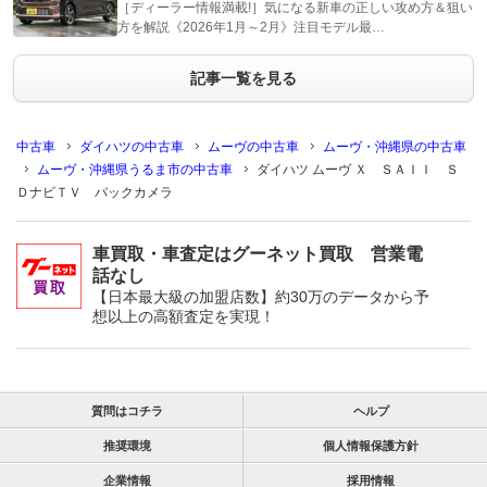
［ディーラー情報満載!］気になる新車の正しい攻め方＆狙い
方を解説《2026年1月～2月》注目モデル最…
記事一覧を見る
中古車
ダイハツの中古車
ムーヴの中古車
ムーヴ・沖縄県の中古車
ムーヴ・沖縄県うるま市の中古車
ダイハツ ムーヴ Ｘ ＳＡＩＩ Ｓ
ＤナビＴＶ バックカメラ
車買取・車査定はグーネット買取 営業電
話なし
【日本最大級の加盟店数】約30万のデータから予
想以上の高額査定を実現！
質問はコチラ
ヘルプ
推奨環境
個人情報保護方針
企業情報
採用情報