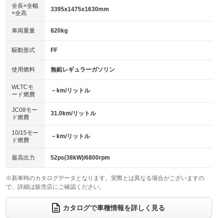
：装備なし
アルミホイール：14インチ
全長×全幅
：装備あり
3395x1475x1630mm
×全高
パワーウィンドウ
盗難防止システム
：装備あり
：装備あり
革シート
ハーフレザーシート
：装備なし
：装備なし
車両重量
820kg
アイドリングストップ
ドライブレコーダー
：装備あり
：装備なし
キーレス
LEDヘッドランプ
：装備あり
：装備なし
USB入力端子
Bluetooth接続
駆動形式
FF
：装備なし
：装備あり
HID(キセノンライト)
ポータブルナビ
：装備なし
：装備なし
100V電源
クリーンディーゼル
使用燃料
無鉛レギュラーガソリン
：装備なし
：装備なし
バックカメラ
ETC
：装備あり
：装備なし
センターデフロック
：装備なし
WLTCモ
エアロ
スマートキー
－km/リットル
：装備なし
：装備あり
ード燃費
レンタカーアップ
展示・試乗車
：装備なし
：装備なし
ローダウン
ランフラットタイヤ
：装備なし
：装備なし
JC08モー
31.0km/リットル
ド燃費
電動格納ミラー
：装備あり
パワーシート
3列シート
：装備なし
：装備なし
10/15モー
装備略号／用語解説
－km/リットル
ド燃費
ベンチシート
フルフラットシート
：装備あり
：装備あり
チップアップシート
オットマン
最高出力
52ps(38kW)/6800rpm
：装備なし
：装備なし
電動格納サードシート
シートヒーター
：装備なし
：装備なし
※新車時のカタログデータとなります。実際とは異なる場合がございますの
で、詳細は販売店にご確認ください。
ウォークスルー
後席モニター
：装備なし
：装備なし
カタログで車種情報を詳しく見る
電動リアゲート
フロントカメラ
：装備なし
：装備なし