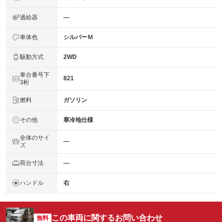
過給器
―
車体色
シルバーＭ
駆動方式
2WD
車台番号下
821
3桁
燃料
ガソリン
その他
寒冷地仕様
全体のサイ
―
ズ
荷台寸法
―
ハンドル
右
この車両に関するお問い合わせ
無料