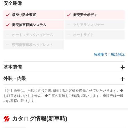
安全装備
横滑り防止装置
衝突安全ボディ
：装備あり
：装備あり
衝突被害軽減システム
クリアランスソナー
：装備あり
：装備なし
オートマチックハイビーム
オートライト
：装備なし
：装備なし
頸部衝撃緩和ヘッドレスト
：装備なし
装備略号／用語解説
基本装備
エアバッグ：運転席/助手席
外装・内装
：装備あり
スライドドア
カーナビ：SDナビ
：装備なし
：装備あり
【注】販売は、当店に直接ご来場頂けるお客様を優先させていただきます。◆
お取置きはいたしません。◆在庫の有無をご確認お願いします。※販売は一般
サンルーフ
ABS
TV：フルセグ
：装備なし
：装備あり
：装備あり
のお客様に限ります。
エアコン
Wエアコン
オーディオ：CDまたはCDチェンジャー／ミュージックプレイヤー接続
：装備あり
：装備なし
：装備あり
可
リフトアップ
パワーステアリング
カタログ情報(新車時)
：装備なし
：装備あり
ビジュアル：-／DVD再生
：装備あり
ダウンヒルアシストコントロール