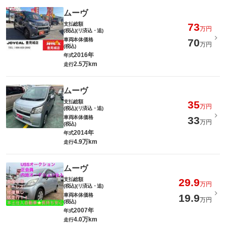
ムーヴ
支払総額
73
万円
(税込)(リ済込・追)
車両本体価格
70
万円
(税込)
2016年
年式
2.5万km
走行
ムーヴ
支払総額
35
万円
(税込)(リ済込・追)
車両本体価格
33
万円
(税込)
2014年
年式
4.9万km
走行
ムーヴ
支払総額
29.9
万円
(税込)(リ済込・追)
車両本体価格
19.9
万円
(税込)
2007年
年式
4.0万km
走行