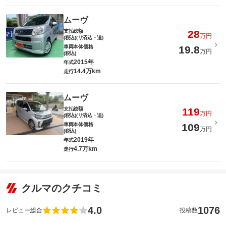
ムーヴ
支払総額
28
万円
(税込)(リ済込・追)
車両本体価格
19.8
万円
(税込)
2015年
年式
14.4万km
走行
ムーヴ
支払総額
119
万円
(税込)(リ済込・追)
車両本体価格
109
万円
(税込)
2019年
年式
4.7万km
走行
クルマのクチコミ
4.0
1076
レビュー総合
投稿数