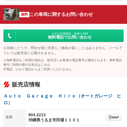
シートエアコン
全周囲カメラ
：装備なし
：装備なし
この車両に関するお問い合わせ
サイドカメラ
無料
ルーフレール
：装備なし
：装備なし
エアサスペンション
ヘッドライトウォッシャー
：装備なし
：装備なし
装備略号／用語解説
まずは在庫確認・見積り依頼
無料電話でお問い合わせ
お気軽にどうぞ。問合せ後に何度もご連絡が届くことはありません。メールア
ドレスは販売店に公開されません。
※無料電話をご利用の場合は、販売店へお客様の電話番号が通知されます。無料電話
番号ご利用の際の注意点は
こちら
IP電話、ひかり電話からはご利用いただけません。
販売店情報
Ａｕｔｏ Ｇａｒａｇｅ Ｈｉｒｏ（オートガレージ ヒ
ロ）
904-2213
住所
MAP
沖縄県うるま市田場１１０１