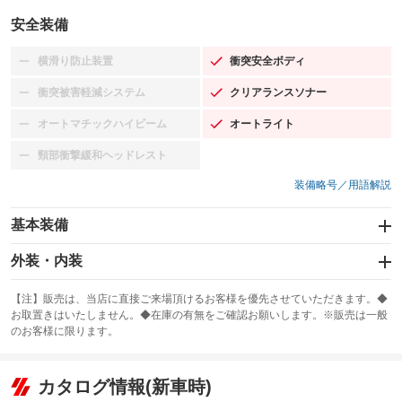
安全装備
横滑り防止装置
衝突安全ボディ
：装備なし
：装備あり
衝突被害軽減システム
クリアランスソナー
：装備なし
：装備あり
オートマチックハイビーム
オートライト
：装備なし
：装備あり
頸部衝撃緩和ヘッドレスト
：装備なし
装備略号／用語解説
基本装備
エアバッグ：運転席/助手席/サイド
外装・内装
：装備あり
スライドドア
カーナビ：SDナビ
：装備なし
：装備あり
【注】販売は、当店に直接ご来場頂けるお客様を優先させていただきます。◆
お取置きはいたしません。◆在庫の有無をご確認お願いします。※販売は一般
サンルーフ
ABS
TV：フルセグ
：装備なし
：装備あり
：装備あり
のお客様に限ります。
エアコン
Wエアコン
オーディオ：CDまたはCDチェンジャー
：装備あり
：装備なし
：装備あり
リフトアップ
パワーステアリング
カタログ情報(新車時)
ビジュアル：-／DVD再生
：装備なし
：装備あり
：装備あり