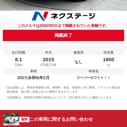
このクルマは2026/05/21まで掲載されていた車輛です。
掲載終了
走行距離
年式
修復歴
排気量
8.1
2015
1800
なし
万km
(平成27)年
cc
車検
車体色
2027(令和9)年2月
スーパーホワイトＩＩ
支払総額には、車両本体価格の他、保険料、税金、登録等に伴う費用、リサイクル預託金
相当額等、購入時に必要な全ての費用が含まれています。
当該価格は、登録等の時期や地域などについて一定の条件を付した価格になります。
この車両に関するお問い合わせ
無料