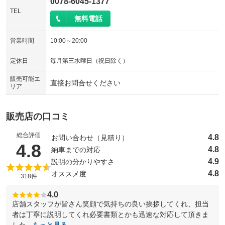
0078-6045-1377
TEL
無料電話
営業時間
10:00～20:00
定休日
毎月第三水曜日（祝日除く）
販売可能エ
直接お問合せください
リア
販売店の口コミ
総合評価
4.8
お問い合わせ（見積り）
（5点満点中）
4.8
4.8
納車までの対応
4.9
説明の分かりやすさ
4.8
オススメ度
318件
4.0
店舗スタッフが皆さん笑顔で気持ちの良い挨拶してくれ、担当
者は丁寧に説明してくれ必要書類とかも迅速な対応して頂きま