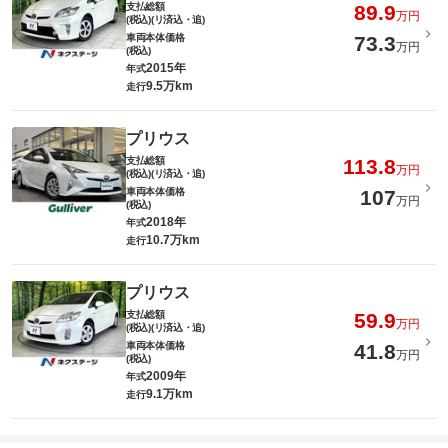
支払総額
89.9
万円
(税込)(リ済込・追)
車両本体価格
73.3
万円
(税込)
2015年
年式
9.5万km
走行
プリウス
支払総額
113.8
万円
(税込)(リ済込・追)
車両本体価格
107
万円
(税込)
2018年
年式
10.7万km
走行
プリウス
支払総額
59.9
万円
(税込)(リ済込・追)
車両本体価格
41.8
万円
(税込)
2009年
年式
9.1万km
走行