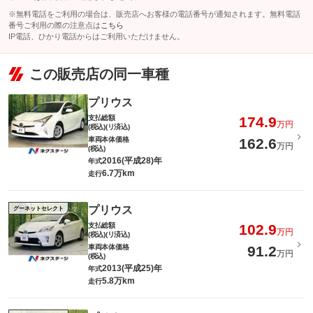
※無料電話をご利用の場合は、販売店へお客様の電話番号が通知されます。無料電話
番号ご利用の際の注意点は
こちら
IP電話、ひかり電話からはご利用いただけません。
この販売店の同一車種
プリウス
支払総額
174.9
万円
(税込)(リ済込)
車両本体価格
162.6
万円
(税込)
2016(平成28)年
年式
6.7万km
走行
プリウス
グーネットセレクト
支払総額
102.9
万円
(税込)(リ済込)
車両本体価格
91.2
万円
(税込)
2013(平成25)年
年式
5.8万km
走行