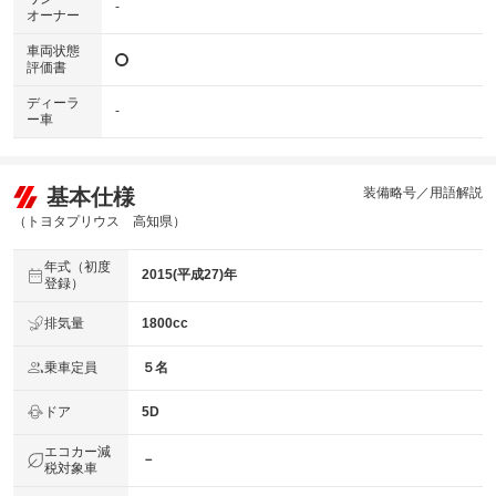
-
オーナー
車両状態
評価書
ディーラ
-
ー車
基本仕様
装備略号／用語解説
（トヨタプリウス 高知県）
年式（初度
2015(平成27)年
登録）
排気量
1800cc
乗車定員
５名
ドア
5D
エコカー減
－
税対象車