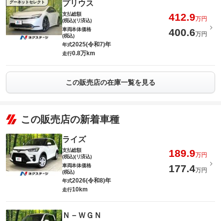
プリウス
グーネットセレクト
支払総額
412.9
万円
(税込)(リ済込)
車両本体価格
400.6
万円
(税込)
2025(令和7)年
年式
0.8万km
走行
この販売店の在庫一覧を見る
この販売店の新着車種
ライズ
支払総額
189.9
万円
(税込)(リ済込)
車両本体価格
177.4
万円
(税込)
2026(令和8)年
年式
10km
走行
Ｎ－ＷＧＮ