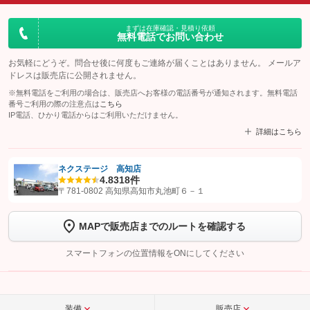
まずは在庫確認・見積り依頼
無料電話でお問い合わせ
お気軽にどうぞ。問合せ後に何度もご連絡が届くことはありません。 メールア
ドレスは販売店に公開されません。
※無料電話をご利用の場合は、販売店へお客様の電話番号が通知されます。無料電話
番号ご利用の際の注意点は
こちら
IP電話、ひかり電話からはご利用いただけません。
詳細はこちら
ネクステージ 高知店
4.8
318件
【STEP1】
認証画面でグーネットを友だち追加してから「許可する」ボタンを押
〒781-0802 高知県高知市丸池町６－１
します
MAPで販売店までのルートを確認する
【STEP2】
トーク画面で
ボタンをタップして問い合わせを
完了してください。
スマートフォンの位置情報をONにしてください
こちら
装備
販売店