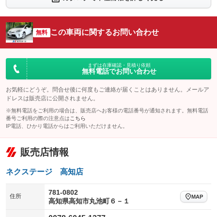
シートエアコン
全周囲カメラ
：装備なし
：装備なし
サイドカメラ
ルーフレール
この車両に関するお問い合わせ
：装備なし
無料
：装備なし
エアサスペンション
ヘッドライトウォッシャー
：装備なし
：装備なし
装備略号／用語解説
まずは在庫確認・見積り依頼
無料電話でお問い合わせ
お気軽にどうぞ。問合せ後に何度もご連絡が届くことはありません。メールア
ドレスは販売店に公開されません。
※無料電話をご利用の場合は、販売店へお客様の電話番号が通知されます。無料電話
番号ご利用の際の注意点は
こちら
IP電話、ひかり電話からはご利用いただけません。
販売店情報
ネクステージ 高知店
781-0802
住所
MAP
高知県高知市丸池町６－１