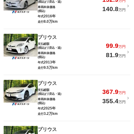
万円
(税込)(リ済込・追)
車両本体価格
140.8
万円
(税込)
2016年
年式
8.0万km
走行
プリウス
支払総額
99.9
万円
(税込)(リ済込・追)
車両本体価格
81.9
万円
(税込)
2013年
年式
9.5万km
走行
プリウス
支払総額
367.9
万円
(税込)(リ済込・追)
車両本体価格
355.4
万円
(税込)
2025年
年式
3.2万km
走行
プリウス