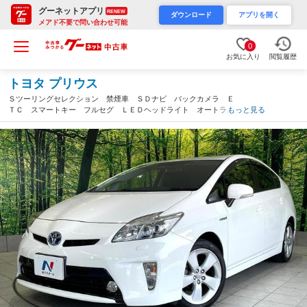
グーネットアプリ
RENEW
ダウンロード
アプリを開く
メアド不要で問い合わせ可能
0
お気に入り
閲覧履歴
トヨタ プリウス
Ｓツーリングセレクション 禁煙車 ＳＤナビ バックカメラ Ｅ
ＴＣ スマートキー フルセグ ＬＥＤヘッドライト オートライ
もっと見る
ト 電動格納ミラー オートエアコン プライバシーガラス ヘッ
ドライトウォッシャー（高知県）