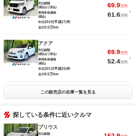
支払総額
69.9
万円
(税込)(リ済込)
車両本体価格
61.6
万円
(税込)
2015(平成27)年
年式
5.5万km
走行
アクア
支払総額
69.9
万円
(税込)(リ済込)
車両本体価格
52.4
万円
(税込)
2013(平成25)年
年式
8.5万km
走行
この販売店の在庫一覧を見る
探している条件に近いクルマ
プリウス
支払総額
152.9