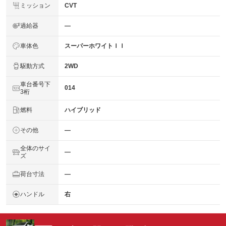
ミッション
CVT
過給器
―
車体色
スーパーホワイトＩＩ
駆動方式
2WD
車台番号下
014
3桁
燃料
ハイブリッド
その他
―
全体のサイ
―
ズ
荷台寸法
―
ハンドル
右