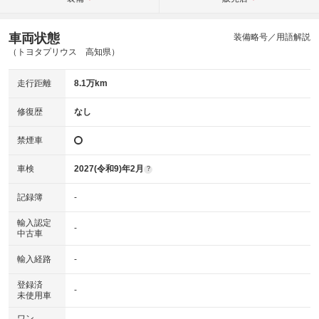
車両状態
装備略号／用語解説
（トヨタプリウス 高知県）
走行距離
8.1万km
修復歴
なし
禁煙車
車検
2027(令和9)年2月
?
記録簿
-
輸入認定
-
中古車
輸入経路
-
登録済
-
未使用車
ワン