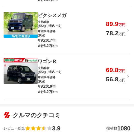
ピクシスメガ
支払総額
89.9
万円
(税込)(リ済込・追)
車両本体価格
78.2
万円
(税込)
2017年
年式
8.2万km
走行
ワゴンＲ
支払総額
69.8
万円
(税込)(リ済込・追)
車両本体価格
56.8
万円
(税込)
2019年
年式
6.2万km
走行
クルマのクチコミ
3.9
1080
レビュー総合
投稿数