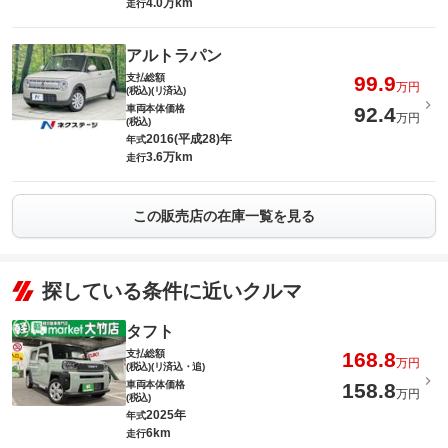
4.0万km
走行
アルトラパン
支払総額
99.9
万円
(税込)(リ済込)
車両本体価格
92.4
万円
(税込)
2016(平成28)年
年式
3.6万km
走行
この販売店の在庫一覧を見る
探している条件に近いクルマ
タフト
支払総額
168.8
万円
(税込)(リ済込・追)
車両本体価格
158.8
万円
(税込)
2025年
年式
6km
走行