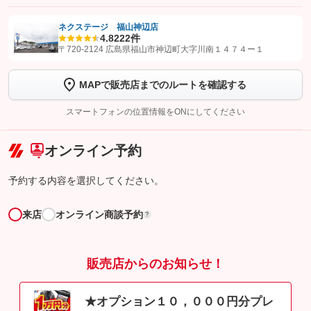
ネクステージ 福山神辺店
4.8
222件
【STEP1】
認証画面でグーネットを友だち追加してから「許可する」ボタンを押
〒720-2124 広島県福山市神辺町大字川南１４７４ー１
します
MAPで販売店までのルートを確認する
【STEP2】
トーク画面で
ボタンをタップして問い合わせを
完了してください。
スマートフォンの位置情報をONにしてください
こちら
オンライン予約
予約する内容を選択してください。
来店
オンライン商談予約
?
販売店からのお知らせ！
★オプション１０，０００円分プレ