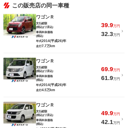
この販売店の同一車種
ワゴンＲ
支払総額
39.9
万円
(税込)(リ済込)
車両本体価格
32.3
万円
(税込)
2014(平成26)年
年式
7.7万km
走行
ワゴンＲ
支払総額
69.9
万円
(税込)(リ済込)
車両本体価格
61.9
万円
(税込)
2014(平成26)年
年式
4.5万km
走行
ワゴンＲ
支払総額
49.9
万円
(税込)(リ済込)
車両本体価格
42.1
万円
(税込)