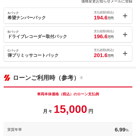
価格変更お知らせメールに登録
支払総額(税込)
Aパック
194.6
希望ナンバーパック
万円
内：オプシ
1.7
ョン価格
支払総額(税込)
Bパック
万円
196.6
(税込)
ドライブレコーダー取付パック
万円
車両本体価
184.1
万円
内：オプシ
格
3.7
ョン価格
支払総額(税込)
Cパック
万円
201.6
(税込)
弾プリミッサコートパック
万円
車両本体価
184.1
万円
内：オプシ
格
パック内容
8.7
ョン価格
万円
(税込)
ローンご利用時（参考）
車両本体価
184.1
万円
格
パック内容
備考
－
車両本体価格（税込）のローン支払例
パック内容
15,000
このパックの見積もり依頼（無料）
備考
－
月々
円
このパックの見積もり依頼（無料）
備考
－
6.99
実質年率
%