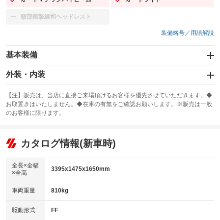
：装備あり
：装備あり
頸部衝撃緩和ヘッドレスト
：装備なし
装備略号／用語解説
基本装備
エアバッグ：運転席/助手席/サイド
外装・内装
：装備あり
スライドドア
カーナビ：メモリーナビ他
：装備なし
：装備あり
【注】販売は、当店に直接ご来場頂けるお客様を優先させていただきます。◆
お取置きはいたしません。◆在庫の有無をご確認お願いします。※販売は一般
サンルーフ
ABS
TV：フルセグ
：装備なし
：装備あり
：装備あり
のお客様に限ります。
エアコン
Wエアコン
オーディオ：ミュージックプレイヤー接続可
：装備あり
：装備なし
：装備あり
リフトアップ
パワーステアリング
カタログ情報(新車時)
ビジュアル：-／DVD再生
：装備なし
：装備あり
：装備あり
ダウンヒルアシストコントロール
アルミホイール：15インチ
：装備なし
：装備あり
全長×全幅
3395x1475x1650mm
×全高
パワーウィンドウ
盗難防止システム
革シート
ハーフレザーシート
：装備あり
：装備あり
：装備なし
：装備なし
車両重量
810kg
アイドリングストップ
ドライブレコーダー
キーレス
LEDヘッドランプ
：装備あり
：装備なし
：装備あり
：装備あり
USB入力端子
Bluetooth接続
駆動形式
FF
HID(キセノンライト)
ポータブルナビ
：装備あり
：装備あり
：装備なし
：装備なし