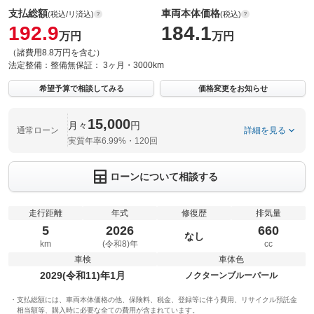
支払総額
車両本体価格
(税込/リ済込)
(税込)
192.9
184.1
万円
万円
（諸費用8.8万円を含む）
法定整備：
整備無
保証：
3ヶ月・3000km
希望予算で相談してみる
価格変更をお知らせ
15,000
月々
円
通常ローン
詳細を見る
実質年率6.99%・120回
ローンについて相談する
走行距離
年式
修復歴
排気量
5
2026
660
なし
km
(令和8)年
cc
車検
車体色
2029(令和11)年1月
ノクターンブルーパール
支払総額には、車両本体価格の他、保険料、税金、登録等に伴う費用、リサイクル預託金
相当額等、購入時に必要な全ての費用が含まれています。