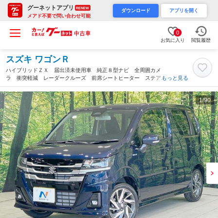
グーネットアプリ
RENEW
ダウンロード
アプリを開く
メアド不要で問い合わせ可能
0
お気に入り
閲覧履歴
スズキ ワゴンＲ
ハイブリッドＺＸ 届出済未使用車 純正８型ナビ 全周囲カメ
ラ 衝突軽減 レーダークルーズ 前席シートヒーター ステアリ
もっと見る
ングヒーター コーナーセンサー ＬＥＤヘッドライト スマート
キー アイドリングストップ（広島県）
1
/90