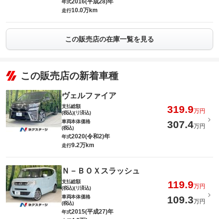
2016(平成28)年
年式
10.0万km
走行
この販売店の在庫一覧を見る
この販売店の新着車種
ヴェルファイア
支払総額
319.9
万円
(税込)(リ済込)
車両本体価格
307.4
万円
(税込)
2020(令和2)年
年式
9.2万km
走行
Ｎ－ＢＯＸスラッシュ
支払総額
119.9
万円
(税込)(リ済込)
車両本体価格
109.3
万円
(税込)
2015(平成27)年
年式