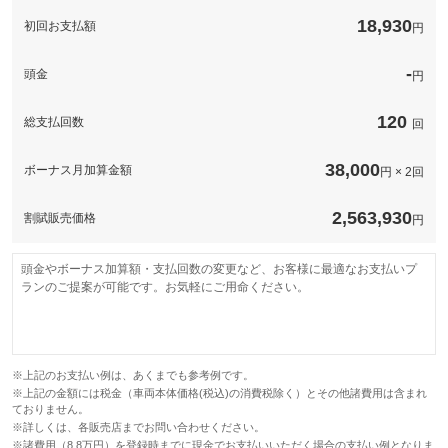
このパックの見積もり依頼（無料）
18,930
初回お支払額
円
-
頭金
円
120
総支払回数
回
38,000
ボーナス月加算金額
円 × 2回
2,563,930
割賦販売価格
円
頭金やボーナス加算額・支払回数の変更など、お客様に最適なお支払いプ
ランのご提案が可能です。お気軽にご用命ください。
※上記のお支払い例は、あくまでも参考例です。
※上記の金額には税金（車両本体価格(税込)の消費税除く）とその他諸費用は含まれ
ておりません。
※詳しくは、各販売店までお問い合わせください。
※諸費用（8.8万円）を登録時までに現金でお支払いいただく場合の支払い例となりま