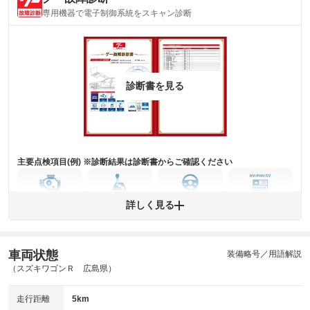
内装
気になる汚れ等がない綺麗な室内を保っています。
専用機器で電子制御系統をスキャン診断
(内装状態)
主要機関に不具合はありません。
機関
詳細は鑑定書をご確認ください。
修復歴
診断書を見る
※グー鑑定は保証サービスではございません。購入時は必ず現車をご確認
下さい。
※実際にお渡しするコンディションチェックシートにつきましては、形式
および表示項目が異なる場合がございます。
※グー鑑定の評価はあくまでも記載している鑑定日の鑑定結果となりま
す。車両情報等の詳細は各販売店へお問い合わせ下さい。
主要点検項目(例) ※診断結果は診断書からご確認ください
エンジン
トランス
パワー
HV/PHV/EV
詳しく見る
ミッション
ステアリング
車両状態
ABS
エアーバッグ
先進安全装備
その他
装備略号／用語解説
（スズキワゴンＲ 広島県）
※異常がある場合は主要点検項目が赤色になり、異常と表記されます。
※車に装備されていない項目は「-」と表記されます
走行距離
5km
※グー故障診断は保証サービスではございません。購入時は必ず現車をご