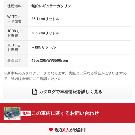
100V電源
クリーンディーゼル
バックカメラ
ETC
使用燃料
無鉛レギュラーガソリン
：装備なし
：装備なし
：装備あり
：装備なし
センターデフロック
エアロ
スマートキー
：装備なし
WLTCモ
：装備なし
：装備あり
25.1km/リットル
ード燃費
レンタカーアップ
展示・試乗車
ローダウン
ランフラットタイヤ
：装備なし
：装備なし
：装備なし
：装備なし
JC08モー
30.9km/リットル
ド燃費
電動格納ミラー
パワーシート
3列シート
：装備あり
：装備なし
：装備なし
10/15モー
装備略号／用語解説
－km/リットル
ベンチシート
フルフラットシート
ド燃費
：装備なし
：装備なし
チップアップシート
オットマン
：装備なし
：装備なし
最高出力
49ps(36kW)/6500rpm
電動格納サードシート
シートヒーター
：装備なし
：装備あり
※新車時のカタログデータとなります。実際とは異なる場合がございますの
で、詳細は販売店にご確認ください。
ウォークスルー
後席モニター
：装備なし
：装備なし
電動リアゲート
フロントカメラ
カタログで車種情報を詳しく見る
：装備なし
：装備あり
シートエアコン
全周囲カメラ
：装備なし
：装備あり
サイドカメラ
ルーフレール
この車両に関するお問い合わせ
：装備あり
無料
：装備なし
エアサスペンション
ヘッドライトウォッシャー
：装備なし
：装備なし
現在
0
人
が検討中
装備略号／用語解説