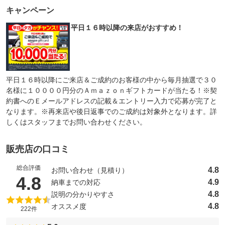
キャンペーン
平日１６時以降の来店がおすすめ！
平日１６時以降にご来店＆ご成約のお客様の中から毎月抽選で３０
名様に１００００円分のＡｍａｚｏｎギフトカードが当たる！※契
約書へのＥメールアドレスの記載＆エントリー入力で応募が完了と
なります。※再来店や後日返事でのご成約は対象外となります。詳
しくはスタッフまでお問い合わせください。
販売店の口コミ
総合評価
4.8
お問い合わせ（見積り）
（5点満点中）
4.8
4.9
納車までの対応
4.8
説明の分かりやすさ
4.8
オススメ度
222件