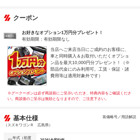
クーポン
お好きなオプション1万円分プレゼント！
有効期限：有効期限なし
当店へご来店当日にご成約のお客様に、
車と同時購入＆お取付いただくオプショ
ン品を最大10,000円分プレゼント！（※
部品代金にのみ利用可。工賃・保証・諸
費用等は適用対象外です）
※グークーポンは必ず商談前にご呈示いただき、特典内容をご確認くださ
い。商談後のご呈示は無効となりますので、ご注意下さい。
基本仕様
装備略号／用語解説
（スズキワゴンＲ 広島県）
年式（初度