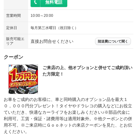
無料電話
営業時間
10:00～20:00
定休日
毎月第三水曜日（祝日除く）
販売可能エ
直接お問合せください
陸送費について聞く
リア
クーポン
ご来店の上、他オプションと併せてご成約頂い
た方限定！
お車をご成約のお客様に、車と同時購入のオプション品を最大１
０，０００円分プレゼント！タイヤやドラレコの購入などにお役立
ていただき、快適なカーライフをお楽しみください♪※部品代金に
利用可。工賃・保証・諸費用等は適用対象外。※他クーポンとの併
用不可。※ご来店時にＧｏｏネットの来店クーポンを見た、とお伝
えください。