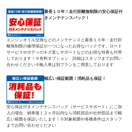
修理回数
無制限
最長１０年！走行距離無制限の安心保証付
きメンテナンスパック！
車両本体価格
期間中は何度でも修理可能！修理金額は車両本体価格の１
上限金額
００％までしっかり保証します。車両本体価格５０万円以
下の場合は５０万円まで保証します。
エンジンオイル交換などのメンテナンスと最長１０年・走行距
無し
離無制限の修理保証が一つになったお得なパックです。ロード
免責金
保証修理の対象となる場合は、お客様の費用負担は一切ご
ざいません。
サービスやボディのキズ直しサポートなどのお得な特典も付帯
しております！※有料オプション 詳細はスタッフまでお問い
全国のネクステージで受付可能！ご遠方でネクステージに
保証修理
持ち込めないお客様も保証修理はお受け頂けます。詳細
合わせください※輸入車は別プランをご用意しております
受付先
は、スタッフまでお気軽にお尋ねください。
幅広い保証範囲！消耗品も保証！
法定整備
整備無 車両状態については販売店にご確認ください
法定整備
-
について
安心保証付きメンテナンスパック（サービスサポート）にご加
入の場合、納車後１２ヶ月以内なら消耗部品や社外部品まで幅
広い範囲を保証いたします！※対象範囲や各種条件はスタッフ
までお問い合わせください