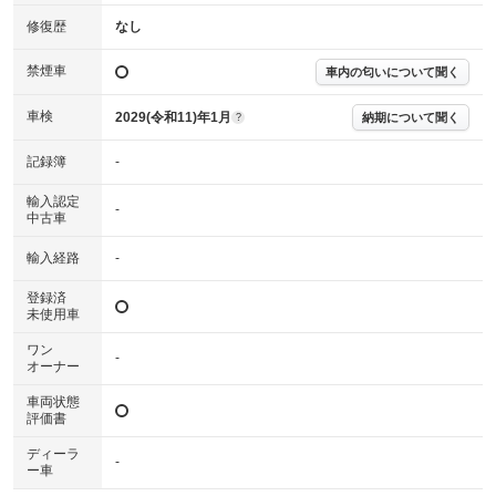
確認下さい。
※実際にお渡しする故障診断書につきましては、形式および表示項目が異
修復歴
なし
なる場合がございます。
※グー故障診断書はあくまでも実施時点での診断結果となります。将来に
禁煙車
車内の匂いについて聞く
わたり車両状態を担保するものではありませんので、車両情報等の詳細は
各販売店へお問い合わせ下さい。
車検
2029(令和11)年1月
納期について聞く
?
記録簿
-
輸入認定
-
中古車
輸入経路
-
登録済
未使用車
ワン
-
オーナー
車両状態
評価書
ディーラ
-
ー車