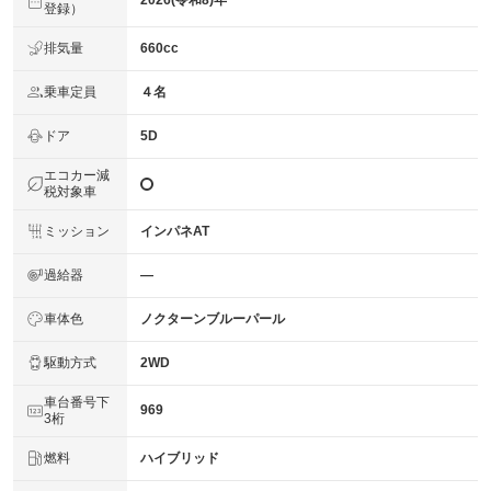
2026(令和8)年
登録）
排気量
660cc
乗車定員
４名
ドア
5D
エコカー減
税対象車
ミッション
インパネAT
過給器
―
車体色
ノクターンブルーパール
駆動方式
2WD
車台番号下
969
3桁
燃料
ハイブリッド