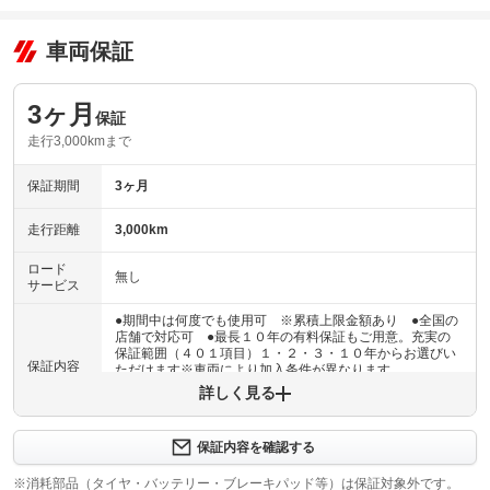
車両保証
3ヶ月
保証
走行3,000kmまで
保証期間
3ヶ月
走行距離
3,000km
ロード
無し
サービス
●期間中は何度でも使用可 ※累積上限金額あり ●全国の
店舗で対応可 ●最長１０年の有料保証もご用意。充実の
保証範囲（４０１項目）１・２・３・１０年からお選びい
保証内容
ただけます※車両により加入条件が異なります
詳しく見る
保証内容について問い合わせる
３ヶ月・３０００ｋｍ以内ならエンジン、トランスミッシ
保証内容を確認する
保証項目
ョン、ハイブリッド、ステアリング、ブレーキの各機構に
おける主要項目を無償修理（または交換）いたします。
※消耗部品（タイヤ・バッテリー・ブレーキパッド等）は保証対象外です。