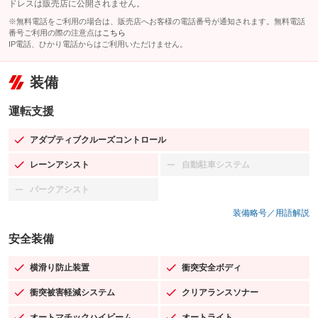
ドレスは販売店に公開されません。
※無料電話をご利用の場合は、販売店へお客様の電話番号が通知されます。無料電話
番号ご利用の際の注意点は
こちら
IP電話、ひかり電話からはご利用いただけません。
装備
運転支援
アダプティブクルーズコントロール
：装備あり
レーンアシスト
自動駐車システム
：装備あり
：装備なし
パークアシスト
：装備なし
装備略号／用語解説
安全装備
横滑り防止装置
衝突安全ボディ
：装備あり
：装備あり
衝突被害軽減システム
クリアランスソナー
：装備あり
：装備あり
オートマチックハイビーム
オートライト