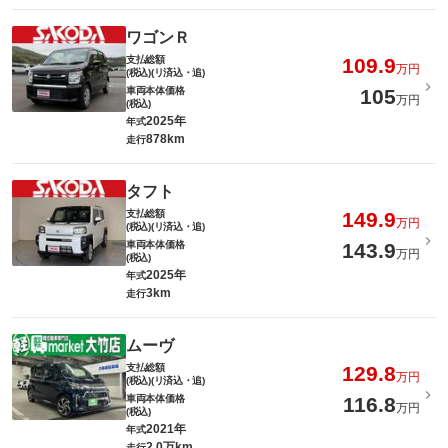
ワゴンＲ
支払総額
109.9
万円
(税込)(リ済込・追)
車両本体価格
105
万円
(税込)
2025年
年式
878km
走行
タフト
支払総額
149.9
万円
(税込)(リ済込・追)
車両本体価格
143.9
万円
(税込)
2025年
年式
3km
走行
ムーヴ
支払総額
129.8
万円
(税込)(リ済込・追)
車両本体価格
116.8
万円
(税込)
2021年
年式
2.0万km
走行