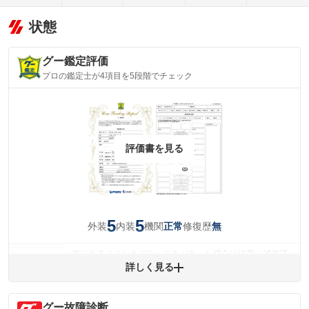
状態
グー鑑定評価
プロの鑑定士が4項目を5段階でチェック
評価書を見る
5
5
外装
内装
機関
修復歴
正常
無
気になるようなキズやへこみがあった場合は綺麗に補修済
みですが、 小さなキズやヘコミが残っている場合もありま
詳しく見る
外装
す。
(車両外装)
キズ・へこみについて問い合わせる
グー故障診断