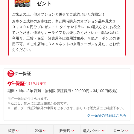
ゼント
ご来店の上、他オプションと併せてご成約頂いた方限定！
お車をご成約のお客様に、車と同時購入のオプション品を最大１
０，０００円分プレゼント！ タイヤやドラレコの購入などにお役立
ていただき、快適なカーライフをお楽しみください♪ ※部品代金に
利用可。工賃・保証・諸費用等は適用対象外。※他クーポンとの併
用不可。※ご来店時にＧｏｏネットの来店クーポンを見た、とお伝
えください。
グー保証
期間：1年～3年 距離：無制限 保証費用：20,900円～34,100円(税込)
※グー保証が付けられます。
※ただし、加入には法定整備が必要です。
※一部、グー保証対象外の車両もございます。詳しくは販売店にご確認下さい。
グー保証の詳細はこちら
状態
装備
販売店
購入パック
ローン