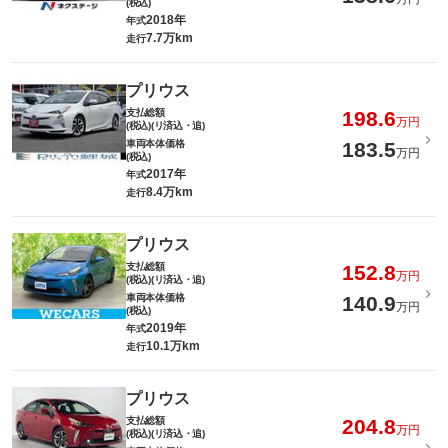
(税込)
2018年
年式
7.7万km
走行
プリウス
支払総額
198.6
万円
(税込)(リ済込・追)
車両本体価格
183.5
万円
(税込)
2017年
年式
8.4万km
走行
プリウス
支払総額
152.8
万円
(税込)(リ済込・追)
車両本体価格
140.9
万円
(税込)
2019年
年式
10.1万km
走行
プリウス
支払総額
204.8
万円
(税込)(リ済込・追)