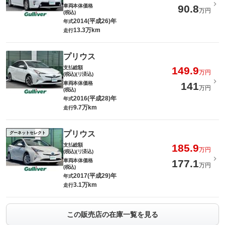
車両本体価格
90.8
万円
(税込)
2014(平成26)年
年式
13.3万km
走行
プリウス
支払総額
149.9
万円
(税込)(リ済込)
車両本体価格
141
万円
(税込)
2016(平成28)年
年式
9.7万km
走行
プリウス
グーネットセレクト
支払総額
185.9
万円
(税込)(リ済込)
車両本体価格
177.1
万円
(税込)
2017(平成29)年
年式
3.1万km
走行
この販売店の在庫一覧を見る