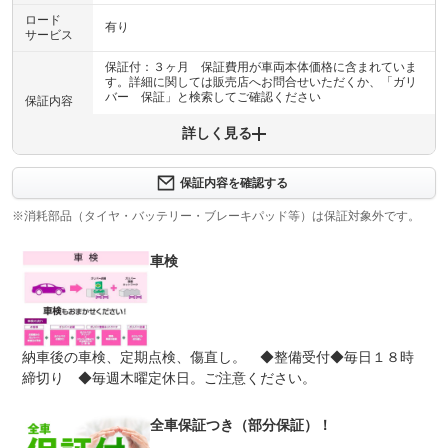
ロード
有り
サービス
保証付：３ヶ月 保証費用が車両本体価格に含まれていま
す。詳細に関しては販売店へお問合せいただくか、「ガリ
バー 保証」と検索してご確認ください
保証内容
詳しく見る
保証内容について問い合わせる
計11項目
１エンジン機構 ２動力伝達機構 ３ブレーキ機構 ４ス
保証内容を確認する
保証項目
テアリング機構 ５前後アクスル機構 ６電子制御機構
７エアコン機構 ８車外装備品 ９車内装備品 １０乗員
※消耗部品（タイヤ・バッテリー・ブレーキパッド等）は保証対象外です。
保護機構 １１ハイブリッド機構
車検
修理回数
無制限
車両本体価格
●期間内の修理回数に制限はありませんが、累積上限金額
上限金額
は車両価格の５０％が上限です●対象部品の詳細は、別途
規約に定めるとおりとなります。
納車後の車検、定期点検、傷直し。 ◆整備受付◆毎日１８時
締切り ◆毎週木曜定休日。ご注意ください。
無し
●１年間までのプランには免責金はございません。●長期有
免責金
料プランを選択された方は、２年目以降の修理１回に対し
て、１万円の免責金を申し受けます。●詳しくはスタッフ
全車保証つき（部分保証）！
までお問い合わせください。