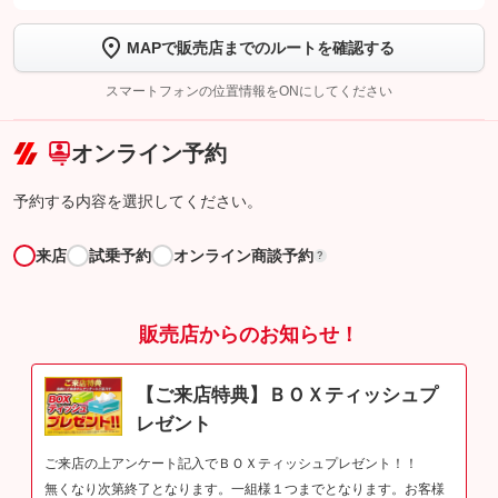
します
MAPで販売店までのルートを確認する
【STEP2】
トーク画面で
ボタンをタップして問い合わせを
完了してください。
スマートフォンの位置情報をONにしてください
こちら
オンライン予約
予約する内容を選択してください。
来店
試乗予約
オンライン商談予約
?
販売店からのお知らせ！
【ご来店特典】ＢＯＸティッシュプ
レゼント
ご来店の上アンケート記入でＢＯＸティッシュプレゼント！！
無くなり次第終了となります。一組様１つまでとなります。お客様