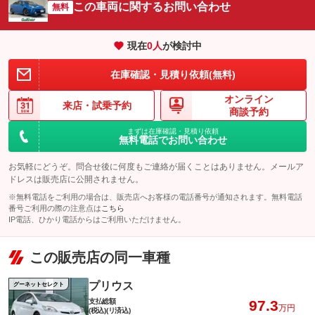
この車両に関するお問い合わせ
無料
現在
0
人
が検討中
在庫確認・見積り依頼(無料)
オンライン
来店・
試乗予約
商談予約
まずは在庫確認・見積り依頼
無料電話でお問い合わせ
お気軽にどうぞ。問合せ後に何度もご連絡が届くことはありません。メールア
ドレスは販売店に公開されません。
※無料電話をご利用の場合は、販売店へお客様の電話番号が通知されます。無料電話
番号ご利用の際の注意点は
こちら
IP電話、ひかり電話からはご利用いただけません。
この販売店の同一車種
プリウス
グーネットセレクト
支払総額
97.3
万円
(税込)(リ済込)