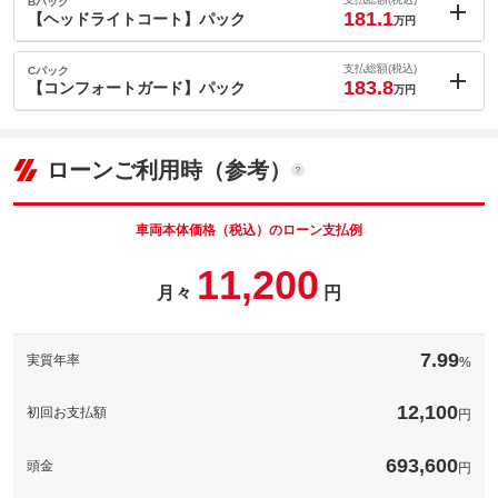
ョン価格
Bパック
万円
181.1
(税込)
【ヘッドライトコート】パック
万円
車両本体価
173.4
万円
内：オプシ
格
1.3
ョン価格
支払総額(税込)
Cパック
万円
183.8
(税込)
【コンフォートガード】パック
万円
車両本体価
173.4
万円
内：オプシ
格
4
ョン価格
万円
(税込)
ローンご利用時（参考）
パック内容
車両本体価
173.4
万円
撥水で雨の日も視界をクリアにしてくれる『フロントウインドウ
格
撥水コート』。撥水効果をキープしクリアな視界で安全をサポー
パック内容
トしてくれます。多発する大雨やゲリラ豪雨に備えるためにお勧
車両本体価格（税込）のローン支払例
めしたい商品です。
ヘッドライト専用ガラスコーティング『ヘッドライトコート』は
11,200
撥水で雨の日も視界をクリアにしてくれる『フロントウインドウ
ガラス被膜で黄ばみなどの表面劣化の予防や撥水効果で汚れの付
撥水コート』。撥水効果をキープしクリアな視界で安全をサポー
月々
円
着を抑制する効果が期待できます。
備考
パック内容
トしてくれます。多発する大雨やゲリラ豪雨に備えるためにお勧
めしたい商品です。
ヘッドライト専用ガラスコーティング『ヘッドライトコート』は
シート撥水／室内除菌の【コンフォートガード】はファブリッ
ガラス被膜で黄ばみなどの表面劣化の予防や撥水効果で汚れの付
備考
ク・コンビ・レザーの３パッケージご用意しております。シート
着を抑制する効果が期待できます。
7.99
実質年率
%
や天張り、フロアマットを光触媒でコーティングし防汚、撥水効
果が期待できます。
このパックの見積もり依頼（無料）
12,100
初回お支払額
シート撥水／室内除菌の【コンフォートガード】はファブリッ
円
このパックの見積もり依頼（無料）
ク・コンビ・レザーの３パッケージご用意しております。シート
備考
や天張り、フロアマットを光触媒でコーティングし防汚、撥水効
果が期待できます。
693,600
頭金
円