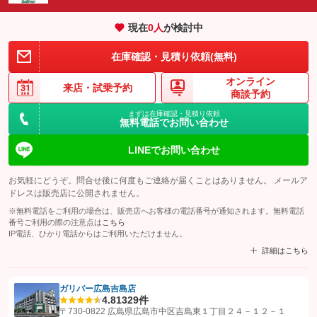
現在
0
人
が検討中
在庫確認・見積り依頼(無料)
オンライン
来店・
試乗予約
商談予約
まずは在庫確認・見積り依頼
無料電話でお問い合わせ
LINEでお問い合わせ
お気軽にどうぞ。問合せ後に何度もご連絡が届くことはありません。 メールア
ドレスは販売店に公開されません。
※無料電話をご利用の場合は、販売店へお客様の電話番号が通知されます。無料電話
番号ご利用の際の注意点は
こちら
IP電話、ひかり電話からはご利用いただけません。
詳細はこちら
ガリバー広島吉島店
4.8
1329件
【STEP1】
認証画面でグーネットを友だち追加してから「許可する」ボタンを押
〒730-0822 広島県広島市中区吉島東１丁目２４－１２－１