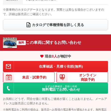
電動格納サードシート
シートヒーター
：装備なし
：装備あり
※新車時のカタログデータとなります。実際とは異なる場合がございますの
で、詳細は販売店にご確認ください。
ウォークスルー
後席モニター
：装備なし
：装備なし
電動リアゲート
フロントカメラ
カタログで車種情報を詳しく見る
：装備なし
：装備なし
シートエアコン
全周囲カメラ
：装備なし
：装備なし
サイドカメラ
ルーフレール
この車両に関するお問い合わせ
：装備なし
無料
：装備なし
エアサスペンション
ヘッドライトウォッシャー
：装備なし
：装備なし
現在
0
人
が検討中
装備略号／用語解説
在庫確認・見積り依頼(無料)
オンライン
来店・
試乗予約
商談予約
まずは在庫確認・見積り依頼
無料電話でお問い合わせ
お気軽にどうぞ。問合せ後に何度もご連絡が届くことはありません。メールア
ドレスは販売店に公開されません。
※無料電話をご利用の場合は、販売店へお客様の電話番号が通知されます。無料電話