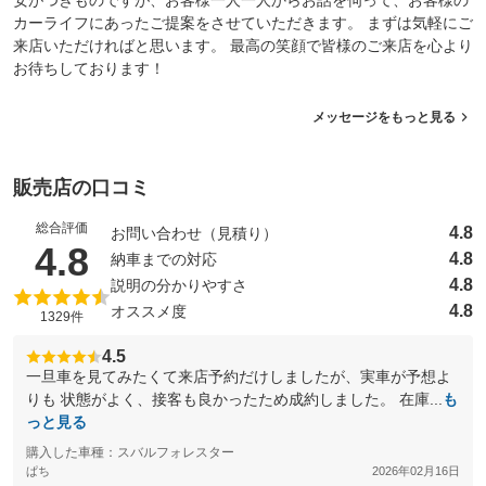
安がつきものですが、お客様一人一人からお話を伺って、お客様の
カーライフにあったご提案をさせていただきます。 まずは気軽にご
来店いただければと思います。 最高の笑顔で皆様のご来店を心より
お待ちしております！
メッセージをもっと見る
販売店の口コミ
総合評価
4.8
お問い合わせ（見積り）
（5点満点中）
4.8
4.8
納車までの対応
4.8
説明の分かりやすさ
4.8
オススメ度
1329件
4.5
一旦車を見てみたくて来店予約だけしましたが、実車が予想よ
りも 状態がよく、接客も良かったため成約しました。 在庫...
も
っと見る
購入した車種：スバルフォレスター
ぱち
2026年02月16日