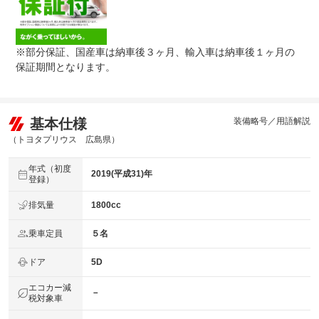
●当店までご連絡ください。ご遠方の方は当店で受付後、
保証修理
お近くのガリバー店舗または修理工場のご案内をいたしま
受付先
すので、お気軽にお申し付けください。
※部分保証、国産車は納車後３ヶ月、輸入車は納車後１ヶ月の
整備付 法定12ヶ月または法定24ヶ月点検整備付
保証期間となります。
法定整備
※車検なし・車検整備付の場合は法定24ヶ月点検整備付
※商用車は6ヶ月または12ヶ月点検整備付
法定整備付法定１２ヶ月点検整備付※商用車は６ヶ月点検
法定整備
整備付法定２４ヶ月点検整備付※商用車は１２ヶ月点検整
について
基本仕様
装備略号／用語解説
備付
（トヨタプリウス 広島県）
年式（初度
2019(平成31)年
登録）
排気量
1800cc
乗車定員
５名
ドア
5D
エコカー減
－
税対象車