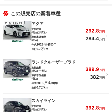
この販売店の新着車種
アクア
グーネットセレクト
支払総額
292.8
万円
(税込)(リ済込)
車両本体価格
284.4
万円
(税込)
2023(令和5)年
年式
0.7万km
走行
ランドクルーザープラド
支払総額
389.9
万円
(税込)(リ済込)
車両本体価格
382
万円
(税込)
2018(平成30)年
年式
6.7万km
走行
スカイライン
支払総額
392.8
万円
(税込)(リ済込)