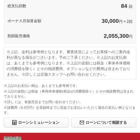
84
総支払回数
回
このパックの見積もり依頼（無料）
30,000
ボーナス月加算金額
円 × 2回
2,055,300
割賦販売価格
円
※上記、金利は参考例となります。審査状況によってお客様へのご案内金
利が異なる場合がございます。予めご了承ください。※上記のお支払例
は、あくまでも参考例になります。※上記の金額には税金（車体本体価格
の消費税を除く）とその他諸費用、オプションなどの費用は含まれており
ません。※詳しくは店舗スタッフへお問い合わせください。
※上記のお支払い例は、あくまでも参考例です。
※上記の金額には税金（車両本体価格(税込)の消費税除く）とその他諸費用は含まれ
ておりません。
※詳しくは、各販売店までお問い合わせください。
※諸費用（6.4万円）を登録時までに現金でお支払いいただく場合の支払い例となりま
す。
ローンシミュレーション
ローンについて相談する