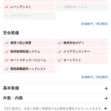
レーンアシスト
自動駐車システム
：装備あり
：装備なし
パークアシスト
：装備なし
装備略号／用語解説
安全装備
横滑り防止装置
衝突安全ボディ
：装備あり
：装備あり
衝突被害軽減システム
クリアランスソナー
：装備あり
：装備あり
オートマチックハイビーム
オートライト
：装備あり
：装備あり
頸部衝撃緩和ヘッドレスト
：装備あり
装備略号／用語解説
基本装備
エアバッグ：運転席/助手席/サイド
外装・内装
：装備あり
スライドドア
カーナビ：SDナビ
：装備なし
：装備あり
【注】販売は、当店に直接ご来場頂けるお客様を優先させていただきます。◆