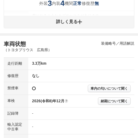
3
4
外装
内装
機関
修復歴
正常
無
気になるようなキズやヘコミがあります。
外装
詳しく見る
(車両外装)
キズ・へこみについて問い合わせる
内装
気になる汚れ等が、部分的にあります。
(内装状態)
車両状態
装備略号／用語解説
主要機関に不具合はありません。
機関
（トヨタプリウス 広島県）
詳細は鑑定書をご確認ください。
修復歴
走行距離
3.3万km
※グー鑑定は保証サービスではございません。購入時は必ず現車をご確認
修復歴
なし
下さい。
※実際にお渡しするコンディションチェックシートにつきましては、形式
禁煙車
車内の匂いについて聞く
および表示項目が異なる場合がございます。
※グー鑑定の評価はあくまでも記載している鑑定日の鑑定結果となりま
車検
2026(令和8)年12月
す。車両情報等の詳細は各販売店へお問い合わせ下さい。
納期について聞く
?
記録簿
-
輸入認定
-
中古車