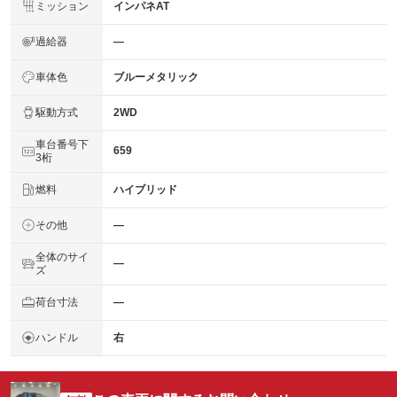
ミッション
インパネAT
過給器
―
車体色
ブルーメタリック
駆動方式
2WD
車台番号下
659
3桁
燃料
ハイブリッド
その他
―
全体のサイ
―
ズ
荷台寸法
―
ハンドル
右