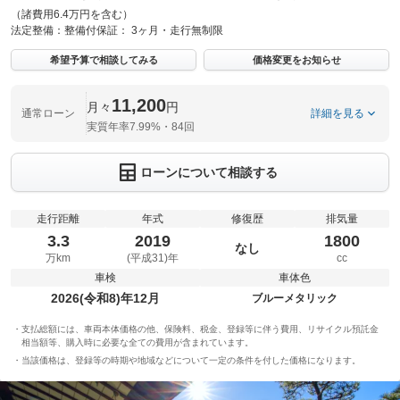
（諸費用6.4万円を含む）
法定整備：
整備付
保証：
3ヶ月・走行無制限
希望予算で相談してみる
価格変更をお知らせ
11,200
月々
円
通常ローン
詳細を見る
実質年率7.99%・84回
ローンについて相談する
走行距離
年式
修復歴
排気量
3.3
2019
1800
なし
万km
(平成31)年
cc
車検
車体色
2026(令和8)年12月
ブルーメタリック
支払総額には、車両本体価格の他、保険料、税金、登録等に伴う費用、リサイクル預託金
相当額等、購入時に必要な全ての費用が含まれています。
当該価格は、登録等の時期や地域などについて一定の条件を付した価格になります。