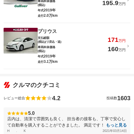
車両本体価格
195.9
万円
(税込)
2019年
年式
2.0万km
走行
プリウス
支払総額
171
万円
(税込)(リ済込・追)
車両本体価格
160
万円
(税込)
2019年
年式
3.1万km
走行
クルマのクチコミ
4.2
1603
レビュー総合
投稿数
5.0
店内は、清潔で雰囲気も良く、 担当者の接客も、丁寧で安心し
て自動車を購入することができました。 満足です！
もっと見る
H . K
2021年03月14日