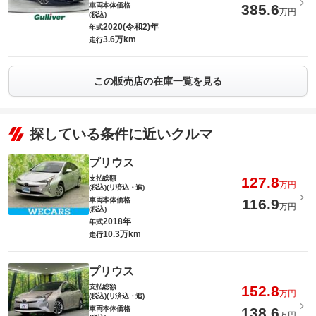
車両本体価格
385.6
万円
(税込)
2020(令和2)年
年式
3.6万km
走行
この販売店の在庫一覧を見る
探している条件に近いクルマ
プリウス
支払総額
127.8
万円
(税込)(リ済込・追)
車両本体価格
116.9
万円
(税込)
2018年
年式
10.3万km
走行
プリウス
支払総額
152.8
万円
(税込)(リ済込・追)
車両本体価格
138.6
万円