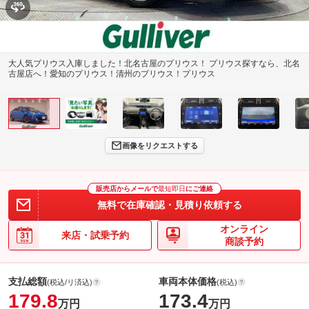
大人気プリウス入庫しました！北名古屋のプリウス！ プリウス探すなら、北名
古屋店へ！愛知のプリウス！清州のプリウス！プリウス
画像をリクエストする
販売店からメールで
最短即日
にご連絡
無料で在庫確認・見積り依頼する
オンライン
来店・試乗予約
商談予約
支払総額
車両本体価格
(税込/リ済込)
(税込)
179.8
173.4
万円
万円