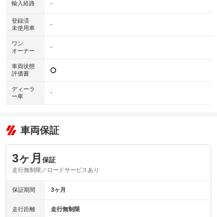
輸入経路
-
登録済
-
未使用車
ワン
-
オーナー
車両状態
評価書
ディーラ
-
ー車
車両保証
3ヶ月
保証
走行無制限／ロードサービスあり
保証期間
3ヶ月
走行距離
走行無制限