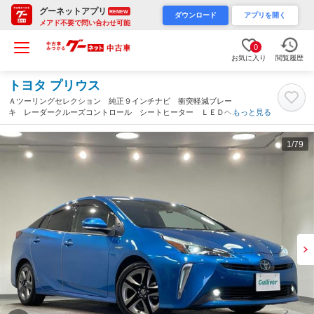
グーネットアプリ
RENEW
ダウンロード
アプリを開く
メアド不要で問い合わせ可能
0
お気に入り
閲覧履歴
トヨタ プリウス
Ａツーリングセレクション 純正９インチナビ 衝突軽減ブレー
キ レーダークルーズコントロール シートヒーター ＬＥＤヘッ
もっと見る
ドライト ＥＴＣ バックカメラ ドライブレコーダー ブライン
ドスポットモニター パワーシート フルセグＴＶ（広島県）
1
/79