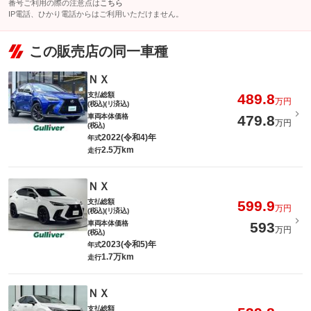
番号ご利用の際の注意点は
こちら
IP電話、ひかり電話からはご利用いただけません。
この販売店の同一車種
ＮＸ
支払総額
489.8
万円
(税込)(リ済込)
車両本体価格
479.8
万円
(税込)
2022(令和4)年
年式
2.5万km
走行
ＮＸ
支払総額
599.9
万円
(税込)(リ済込)
車両本体価格
593
万円
(税込)
2023(令和5)年
年式
1.7万km
走行
ＮＸ
支払総額