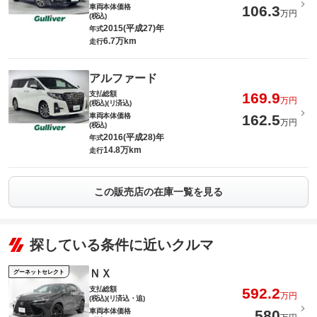
車両本体価格
106.3
万円
(税込)
2015(平成27)年
年式
6.7万km
走行
アルファード
支払総額
169.9
万円
(税込)(リ済込)
車両本体価格
162.5
万円
(税込)
2016(平成28)年
年式
14.8万km
走行
この販売店の在庫一覧を見る
探している条件に近いクルマ
ＮＸ
グーネットセレクト
支払総額
592.2
万円
(税込)(リ済込・追)
車両本体価格
580