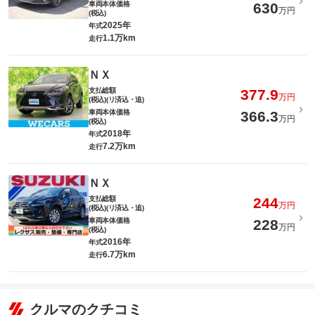
車両本体価格
630
万円
(税込)
2025年
年式
1.1万km
走行
ＮＸ
支払総額
377.9
万円
(税込)(リ済込・追)
車両本体価格
366.3
万円
(税込)
2018年
年式
7.2万km
走行
ＮＸ
支払総額
244
万円
(税込)(リ済込・追)
車両本体価格
228
万円
(税込)
2016年
年式
6.7万km
走行
クルマのクチコミ