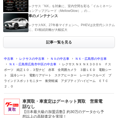
レクサス「NX」を対象に、室内空間を彩る「イルミネーシ
ョンアップグレード（MellowGlow）」の…
車のメンテナンス
レクサスNX、27年春マイチェンへ。PHEVは次世代システム
に、EV航続距離が大幅拡大
記事一覧を見る
中古車
レクサスの中古車
ＮＸの中古車
ＮＸ・広島県の中古車
ＮＸ・広島県広島市中区の中古車
レクサス ＮＸ ＮＸ３００ｈ Ｆス
ポーツ 純正１０．３型ナビ 赤革 全周囲カメラ ３眼ＬＥＤ 電動シー
ト 温冷シート 電動リアゲート ステアヒーター レーダークルーズ ブ
ラインドスポットモニター 衝突軽減 アダプティブハイビーム ＥＴＣ
２．０
車買取・車査定はグーネット買取 営業電
話なし
【日本最大級の加盟店数】約30万のデータから予
想以上の高額査定を実現！