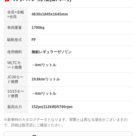
ビジュアル：-／DVD再生
：装備あり
ダウンヒルアシストコントロール
：装備なし
アルミホイール：18インチ
全長×全幅
：装備あり
4630x1845x1645mm
×全高
パワーウィンドウ
盗難防止システム
：装備あり
：装備あり
革シート
ハーフレザーシート
：装備あり
：装備なし
車両重量
1790kg
アイドリングストップ
ドライブレコーダー
：装備なし
：装備なし
キーレス
LEDヘッドランプ
：装備あり
：装備あり
USB入力端子
Bluetooth接続
駆動形式
FF
：装備あり
：装備あり
HID(キセノンライト)
ポータブルナビ
：装備なし
：装備なし
100V電源
クリーンディーゼル
使用燃料
無鉛レギュラーガソリン
：装備なし
：装備なし
バックカメラ
ETC2.0
：装備あり
：装備あり
センターデフロック
：装備なし
WLTCモ
エアロ
スマートキー
－km/リットル
：装備なし
：装備あり
ード燃費
レンタカーアップ
展示・試乗車
：装備なし
：装備なし
ローダウン
ランフラットタイヤ
：装備なし
：装備なし
JC08モー
19.8km/リットル
ド燃費
電動格納ミラー
：装備あり
パワーシート
3列シート
：装備あり
：装備なし
10/15モー
装備略号／用語解説
－km/リットル
ド燃費
ベンチシート
フルフラットシート
：装備なし
：装備なし
チップアップシート
オットマン
最高出力
152ps(112kW)/5700rpm
：装備なし
：装備なし
電動格納サードシート
シートヒーター
：装備なし
：装備あり
※新車時のカタログデータとなります。実際とは異なる場合がございますの
で、詳細は販売店にご確認ください。
ウォークスルー
後席モニター
：装備なし
：装備なし