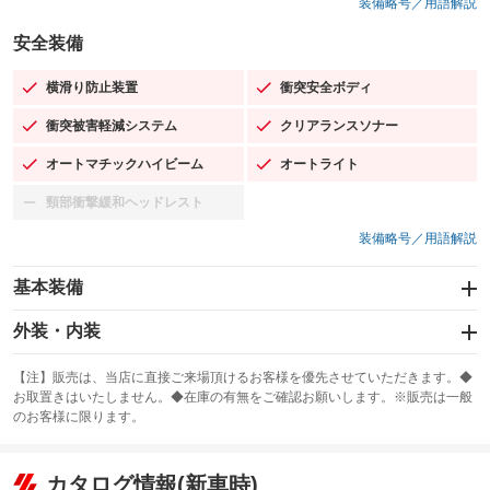
装備略号／用語解説
安全装備
横滑り防止装置
衝突安全ボディ
：装備あり
：装備あり
衝突被害軽減システム
クリアランスソナー
：装備あり
：装備あり
オートマチックハイビーム
オートライト
：装備あり
：装備あり
頸部衝撃緩和ヘッドレスト
：装備なし
装備略号／用語解説
基本装備
エアバッグ：運転席/助手席/サイド
外装・内装
：装備あり
スライドドア
カーナビ：メモリーナビ他
：装備なし
：装備あり
【注】販売は、当店に直接ご来場頂けるお客様を優先させていただきます。◆
お取置きはいたしません。◆在庫の有無をご確認お願いします。※販売は一般
サンルーフ
ABS
TV：フルセグ
：装備なし
：装備あり
：装備あり
のお客様に限ります。
エアコン
Wエアコン
オーディオ：CDまたはCDチェンジャー／ミュージックプレイヤー接続
：装備あり
：装備なし
：装備あり
可／ミュージックサーバー
リフトアップ
パワーステアリング
カタログ情報(新車時)
：装備なし
：装備あり