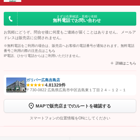
まずは在庫確認・見積り依頼
無料電話でお問い合わせ
お気軽にどうぞ。問合せ後に何度もご連絡が届くことはありません。 メールア
ドレスは販売店に公開されません。
※無料電話をご利用の場合は、販売店へお客様の電話番号が通知されます。無料電話
番号ご利用の際の注意点は
こちら
IP電話、ひかり電話からはご利用いただけません。
詳細はこちら
ガリバー広島吉島店
4.8
1329件
【STEP1】
認証画面でグーネットを友だち追加してから「許可する」ボタンを押
〒730-0822 広島県広島市中区吉島東１丁目２４－１２－１
します
MAPで販売店までのルートを確認する
【STEP2】
トーク画面で
ボタンをタップして問い合わせを
完了してください。
スマートフォンの位置情報をONにしてください
こちら