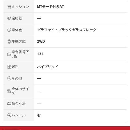
ミッション
MTモード付きAT
過給器
―
車体色
グラファイトブラックガラスフレーク
駆動方式
2WD
車台番号下
131
3桁
燃料
ハイブリッド
その他
―
全体のサイ
―
ズ
荷台寸法
―
ハンドル
右