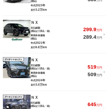
万円
(税込)
2023年
年式
3.2万km
走行
ＮＸ
支払総額
299.9
万円
(税込)(リ済込・追)
車両本体価格
289.4
万円
(税込)
2021年
年式
6.8万km
走行
ＮＸ
グーネットセレクト
支払総額
519
万円
(税込)(リ済込・追)
車両本体価格
509
万円
(税込)
2024年
年式
3.0万km
走行
ＮＸ
グーネットセレクト
支払総額
645
万円
(税込)(リ済込・追)