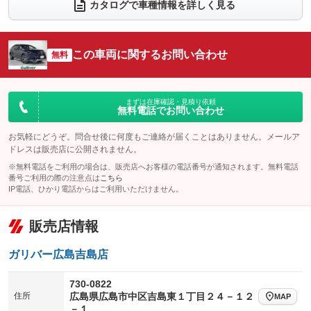
カタログで車種情報を詳しく見る
電動リアゲート
フロントカメラ
：装備あり
：装備あり
シートエアコン
全周囲カメラ
：装備あり
：装備あり
この車両に関するお問い合わせ
サイドカメラ
無料
ルーフレール
：装備あり
：装備なし
エアサスペンション
ヘッドライトウォッシャー
：装備なし
：装備なし
装備略号／用語解説
まずは在庫確認・見積り依頼
無料電話でお問い合わせ
お気軽にどうぞ。問合せ後に何度もご連絡が届くことはありません。メールア
ドレスは販売店に公開されません。
※無料電話をご利用の場合は、販売店へお客様の電話番号が通知されます。無料電話
番号ご利用の際の注意点は
こちら
IP電話、ひかり電話からはご利用いただけません。
販売店情報
ガリバー広島吉島店
730-0822
住所
広島県広島市中区吉島東１丁目２４－１２
MAP
－１