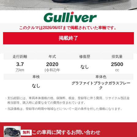
このクルマは2026/06/07まで掲載されていた車輛です。
掲載終了
走行距離
年式
修復歴
排気量
3.7
2020
2500
なし
万km
(令和2)年
cc
車検
車体色
グラファイトブラックガラスフレー
なし
ク
支払総額には、車両本体価格の他、保険料、税金、登録等に伴う費用、リサイクル預託金
相当額等、購入時に必要な全ての費用が含まれています。
当該価格は、登録等の時期や地域などについて一定の条件を付した価格になります。
この車両に関するお問い合わせ
無料