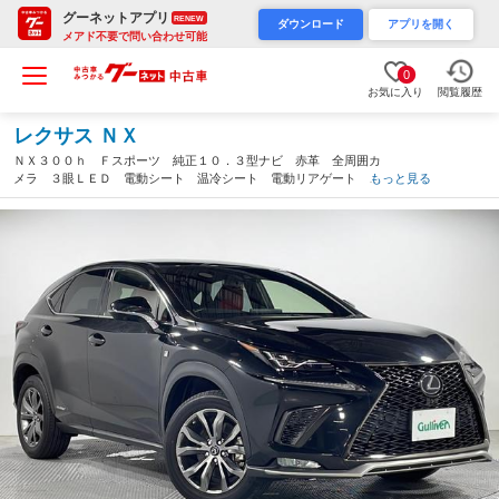
グーネットアプリ
RENEW
ダウンロード
アプリを開く
メアド不要で問い合わせ可能
0
お気に入り
閲覧履歴
レクサス ＮＸ
ＮＸ３００ｈ Ｆスポーツ 純正１０．３型ナビ 赤革 全周囲カ
メラ ３眼ＬＥＤ 電動シート 温冷シート 電動リアゲート ス
もっと見る
テアヒーター レーダークルーズ ブラインドスポットモニター
衝突軽減 アダプティブハイビーム ＥＴＣ２．０（広島県）