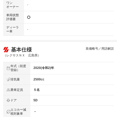
ワン
-
オーナー
車両状態
評価書
ディーラ
-
ー車
基本仕様
装備略号／用語解説
（レクサスＮＸ 広島県）
年式（初度
2020(令和2)年
登録）
排気量
2500cc
乗車定員
５名
ドア
5D
エコカー減
－
税対象車