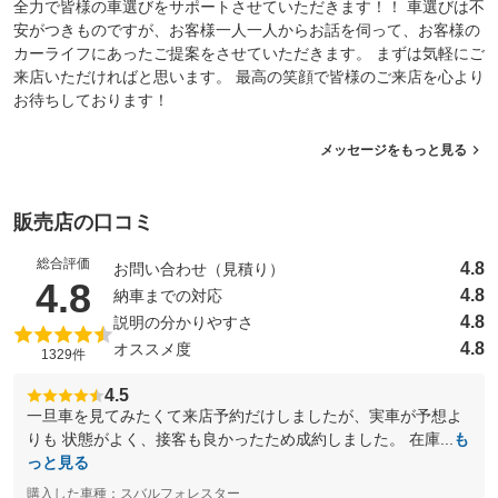
全力で皆様の車選びをサポートさせていただきます！！ 車選びは不
安がつきものですが、お客様一人一人からお話を伺って、お客様の
カーライフにあったご提案をさせていただきます。 まずは気軽にご
来店いただければと思います。 最高の笑顔で皆様のご来店を心より
お待ちしております！
メッセージをもっと見る
販売店の口コミ
総合評価
4.8
お問い合わせ（見積り）
（5点満点中）
4.8
4.8
納車までの対応
4.8
説明の分かりやすさ
4.8
オススメ度
1329件
4.5
一旦車を見てみたくて来店予約だけしましたが、実車が予想よ
りも 状態がよく、接客も良かったため成約しました。 在庫...
も
っと見る
購入した車種：スバルフォレスター