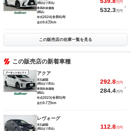
539.8
万円
(税込)(リ済込)
車両本体価格
532.3
万円
(税込)
2024(令和6)年
年式
0.6万km
走行
この販売店の在庫一覧を見る
この販売店の新着車種
アクア
グーネットセレクト
支払総額
292.8
万円
(税込)(リ済込)
車両本体価格
284.4
万円
(税込)
2023(令和5)年
年式
0.7万km
走行
レヴォーグ
支払総額
112.8
万円
(税込)(リ済込)