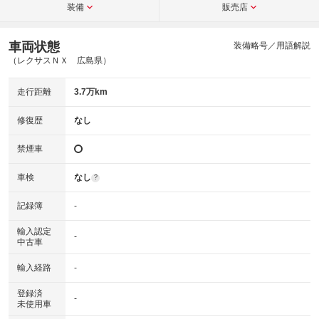
装備
販売店
車両状態
装備略号／用語解説
（レクサスＮＸ 広島県）
走行距離
3.7万km
修復歴
なし
禁煙車
車検
なし
?
記録簿
-
輸入認定
-
中古車
輸入経路
-
登録済
-
未使用車