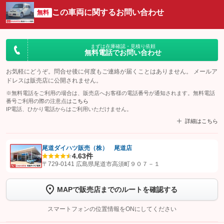
この車両に関するお問い合わせ
無料
まずは在庫確認・見積り依頼
無料電話でお問い合わせ
お気軽にどうぞ。問合せ後に何度もご連絡が届くことはありません。 メールア
ドレスは販売店に公開されません。
※無料電話をご利用の場合は、販売店へお客様の電話番号が通知されます。無料電話
番号ご利用の際の注意点は
こちら
IP電話、ひかり電話からはご利用いただけません。
詳細はこちら
尾道ダイハツ販売（株） 尾道店
4.6
3件
【STEP1】
認証画面でグーネットを友だち追加してから「許可する」ボタンを押
〒729-0141 広島県尾道市高須町９０７－１
します
MAPで販売店までのルートを確認する
【STEP2】
トーク画面で
ボタンをタップして問い合わせを
完了してください。
スマートフォンの位置情報をONにしてください
こちら