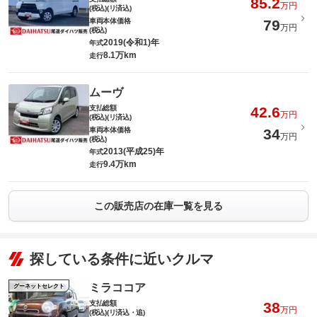
85.2
万円
(税込)(リ済込)
車両本体価格
79
万円
(税込)
2019(令和1)年
年式
8.1万km
走行
ムーヴ
支払総額
42.6
万円
(税込)(リ済込)
車両本体価格
34
万円
(税込)
2013(平成25)年
年式
9.4万km
走行
この販売店の在庫一覧を見る
探している条件に近いクルマ
ミラココア
グーネットセレクト
支払総額
38
万円
(税込)(リ済込・追)