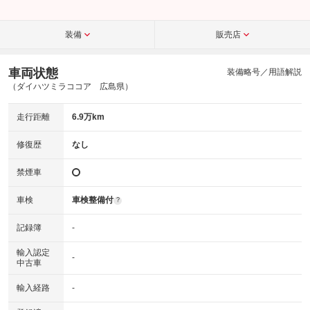
装備
販売店
車両状態
装備略号／用語解説
（ダイハツミラココア 広島県）
走行距離
6.9万km
修復歴
なし
禁煙車
車検
車検整備付
?
記録簿
-
輸入認定
-
中古車
輸入経路
-