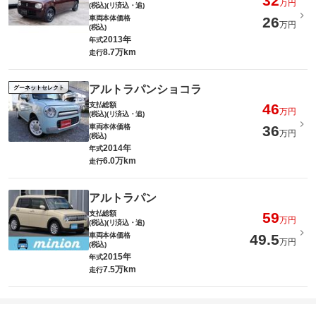
32
万円
(税込)(リ済込・追)
車両本体価格
26
万円
(税込)
2013年
年式
8.7万km
走行
アルトラパンショコラ
グーネットセレクト
支払総額
46
万円
(税込)(リ済込・追)
車両本体価格
36
万円
(税込)
2014年
年式
6.0万km
走行
アルトラパン
支払総額
59
万円
(税込)(リ済込・追)
車両本体価格
49.5
万円
(税込)
2015年
年式
7.5万km
走行