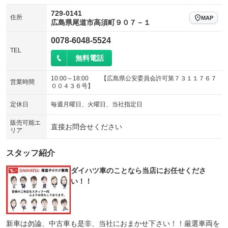
729-0141
住所
MAP
広島県尾道市高須町９０７－１
0078-6048-5524
TEL
無料電話
10:00～18:00 【広島県公安委員会許可第７３１１７６７
営業時間
００４３６号】
定休日
毎週月曜日、火曜日、当社指定日
販売可能エ
直接お問合せください
リア
スタッフ紹介
ダイハツ車のことなら当店にお任せくださ
い！！
新車は勿論、中古車も是非、当社におまかせ下さい！！厳選車両を