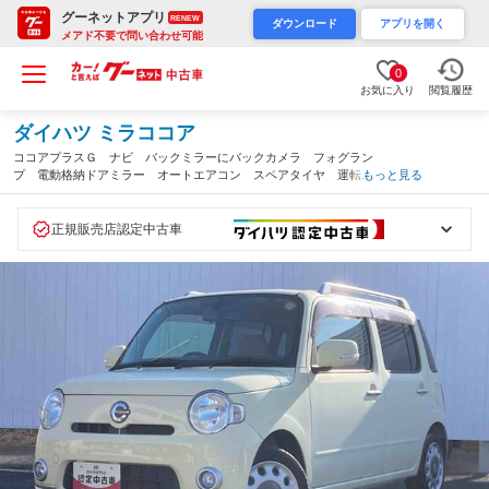
グーネットアプリ
RENEW
ダウンロード
アプリを開く
メアド不要で問い合わせ可能
0
お気に入り
閲覧履歴
ダイハツ ミラココア
ココアプラスＧ ナビ バックミラーにバックカメラ フォグラン
プ 電動格納ドアミラー オートエアコン スペアタイヤ 運転席
もっと見る
エアバック ワンオーナー 禁煙車（広島県）
正規販売店認定中古車