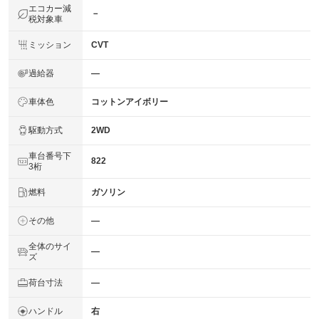
エコカー減
－
税対象車
ミッション
CVT
過給器
―
車体色
コットンアイボリー
駆動方式
2WD
車台番号下
822
3桁
燃料
ガソリン
その他
―
全体のサイ
―
ズ
荷台寸法
―
ハンドル
右