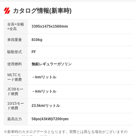
オーディオ：CDまたはCDチェンジャー
：装備あり
：装備なし
：装備あり
リフトアップ
パワーステアリング
カタログ情報(新車時)
ビジュアル
：装備なし
：装備あり
：装備なし
ダウンヒルアシストコントロール
アルミホイール
：装備なし
：装備なし
全長×全幅
3395x1475x1560mm
×全高
パワーウィンドウ
盗難防止システム
革シート
ハーフレザーシート
：装備あり
：装備なし
：装備なし
：装備なし
車両重量
810kg
アイドリングストップ
ドライブレコーダー
キーレス
LEDヘッドランプ
：装備なし
：装備なし
：装備なし
：装備なし
USB入力端子
Bluetooth接続
駆動形式
FF
HID(キセノンライト)
ポータブルナビ
：装備なし
：装備なし
：装備なし
：装備なし
100V電源
クリーンディーゼル
バックカメラ
ETC
使用燃料
無鉛レギュラーガソリン
：装備なし
：装備なし
：装備なし
：装備なし
センターデフロック
エアロ
スマートキー
：装備なし
WLTCモ
：装備なし
：装備なし
－km/リットル
ード燃費
レンタカーアップ
展示・試乗車
ローダウン
ランフラットタイヤ
：装備なし
：装備なし
：装備なし
：装備なし
JC08モー
－km/リットル
ド燃費
電動格納ミラー
パワーシート
3列シート
：装備あり
：装備なし
：装備なし
10/15モー
装備略号／用語解説
23.5km/リットル
ベンチシート
フルフラットシート
ド燃費
：装備なし
：装備なし
チップアップシート
オットマン
：装備なし
：装備なし
最高出力
58ps(43kW)/7200rpm
電動格納サードシート
シートヒーター
：装備なし
：装備なし
※新車時のカタログデータとなります。実際とは異なる場合がございますの