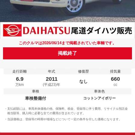
このクルマは2026/06/14まで掲載されていた車輛です。
掲載終了
走行距離
年式
修復歴
排気量
6.9
2011
660
なし
万km
(平成23)年
cc
車検
車体色
車検整備付
コットンアイボリー
支払総額には、車両本体価格の他、保険料、税金、登録等に伴う費用、リサイクル預託金
相当額等、購入時に必要な全ての費用が含まれています。
当該価格は、登録等の時期や地域などについて一定の条件を付した価格になります。