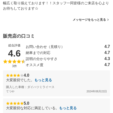
幅広く取り揃えております！！スタッフ一同皆様のご来店を心より
お待ちしております☆
メッセージをもっと見る
販売店の口コミ
総合評価
4.7
お問い合わせ（見積り）
（5点満点中）
4.6
4.7
納車までの対応
4.3
説明の分かりやすさ
4.7
オススメ度
3件
4.0
大変親切でした。
もっと見る
購入した車種：ダイハツミライース
てつや
2024年08月22日
5.0
大変親切な対応に満足している。
もっと見る