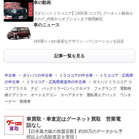
車の動画
【ダイハツ ミラココア】L600系 ココアL グーネット動画カ
タログ_内装からオプションまで徹底解説
車のニュース
160通り＋αの多彩なデザイン・バリエーションを設定
記事一覧を見る
中古車
ダイハツの中古車
ミラココアの中古車
ミラココア・広島県
の中古車
ミラココア・広島県尾道市の中古車
ダイハツ ミラココア コ
コアプラスＧ ナビ バックミラーにバックカメラ フォグランプ 電動格
納ドアミラー オートエアコン スペアタイヤ 運転席エアバック ワンオ
ーナー 禁煙車
車買取・車査定はグーネット買取 営業電
話なし
【日本最大級の加盟店数】約30万のデータから予
想以上の高額査定を実現！