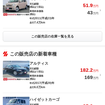
支払総額
51.9
万円
(税込)(リ済込)
車両本体価格
43
万円
(税込)
2011(平成23)年
年式
7.4万km
走行
この販売店の在庫一覧を見る
この販売店の新着車種
アルティス
支払総額
182.2
万円
(税込)(リ済込)
車両本体価格
169
万円
(税込)
2017(平成29)年
年式
6.0万km
走行
ハイゼットカーゴ
支払総額