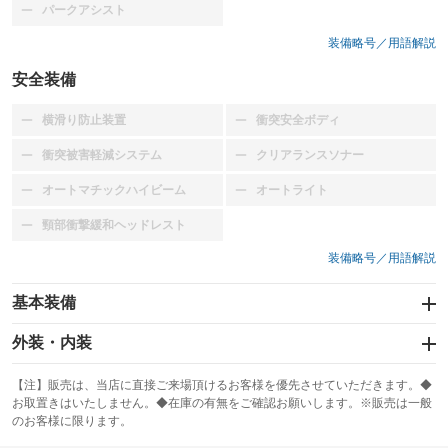
パークアシスト
：装備なし
装備略号／用語解説
安全装備
横滑り防止装置
衝突安全ボディ
：装備なし
：装備なし
衝突被害軽減システム
クリアランスソナー
：装備なし
：装備なし
オートマチックハイビーム
オートライト
：装備なし
：装備なし
頸部衝撃緩和ヘッドレスト
：装備なし
装備略号／用語解説
基本装備
エアバッグ：運転席
外装・内装
：装備あり
スライドドア
カーナビ
：装備なし
：装備なし
【注】販売は、当店に直接ご来場頂けるお客様を優先させていただきます。◆
お取置きはいたしません。◆在庫の有無をご確認お願いします。※販売は一般
サンルーフ
ABS
TV
：装備なし
：装備あり
：装備なし
のお客様に限ります。
エアコン
Wエアコン