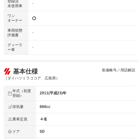
登録済
-
未使用車
ワン
オーナー
車両状態
-
評価書
ディーラ
-
ー車
基本仕様
装備略号／用語解説
（ダイハツミラココア 広島県）
年式（初度
2011(平成23)年
登録）
排気量
660cc
乗車定員
４名
ドア
5D