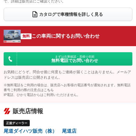
で、詳細は販売店にご確認ください。
ウォークスルー
後席モニター
：装備なし
：装備なし
電動リアゲート
フロントカメラ
カタログで車種情報を詳しく見る
：装備なし
：装備なし
シートエアコン
全周囲カメラ
：装備なし
：装備なし
サイドカメラ
ルーフレール
この車両に関するお問い合わせ
：装備なし
無料
：装備なし
エアサスペンション
ヘッドライトウォッシャー
：装備なし
：装備なし
装備略号／用語解説
まずは在庫確認・見積り依頼
無料電話でお問い合わせ
お気軽にどうぞ。問合せ後に何度もご連絡が届くことはありません。メールア
ドレスは販売店に公開されません。
※無料電話をご利用の場合は、販売店へお客様の電話番号が通知されます。無料電話
番号ご利用の際の注意点は
こちら
IP電話、ひかり電話からはご利用いただけません。
販売店情報
正規ディーラー
尾道ダイハツ販売（株） 尾道店