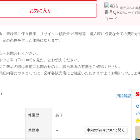
販売店への無
お気に入り
QRコードで
金、登録等に伴う費用、リサイクル預託金 相当額等、購入時に必要な全ての費用が
一定の条件を付した価格になります。
店へお問合せください。
古車（Goo-net)を見た」とお伝えください。
にご来店の際は事前にお問合せの上、該当車両の有無をご確認ください。
詳細内容につきましては、必ず各販売店にご確認いただきますようお願いいたしま
県）
用語解説
Ｃ
い
修復歴
あり
禁煙車
－
車内の匂いについて聞く