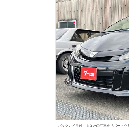
マガジン
車カタログ
自動車ローン
保険
レビュー
価格相場
教習所
用語集
バックカメラ付！あなたの駐車をサポート☆