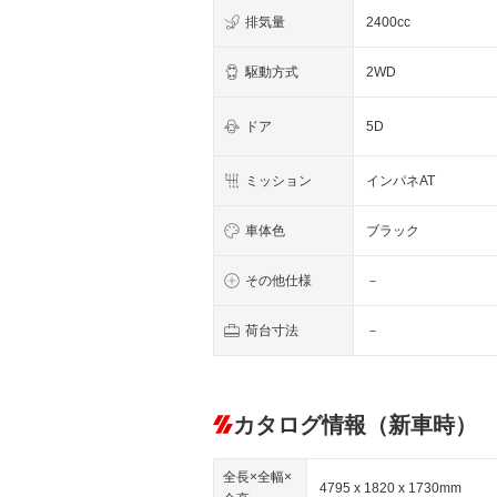
排気量
2400cc
駆動方式
2WD
ドア
5D
ミッション
インパネAT
車体色
ブラック
その他仕様
－
荷台寸法
－
カタログ情報（新車時）
全長×全幅×
4795 x 1820 x 1730mm