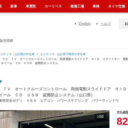
店
新車
車買取
カーリース
整備工場
車検
タイヤ交換
English
ヘルプ
お
販売情報
エスティマ・山口県の中古車
エスティマ・山口県下関市の中古車
ラ ナビ ＴＶ オートクルーズコントロール 両側電動スライドドア ＨＩＤ スマートキー 電
ミホイール ＣＤ ＵＳＢ 盗難防止システム
マ
 ＴＶ オートクルーズコントロール 両側電動スライドドア ＨＩＤ
イール ＣＤ ＵＳＢ 盗難防止システム（山口県）
衝突安全ボディ ＡＢＳ エアコン パワーステアリング パワーウィンドウ
支払総
1
/32
82