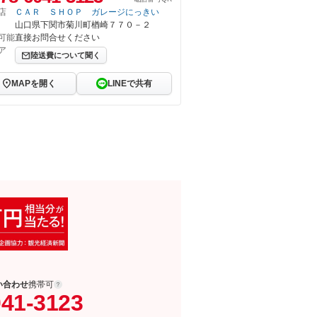
店
ＣＡＲ ＳＨＯＰ ガレージにっきい
山口県下関市菊川町楢崎７７０－２
可能
直接お問合せください
ア
陸送費について聞く
MAPを開く
LINEで共有
い合わせ
携帯可
041-3123