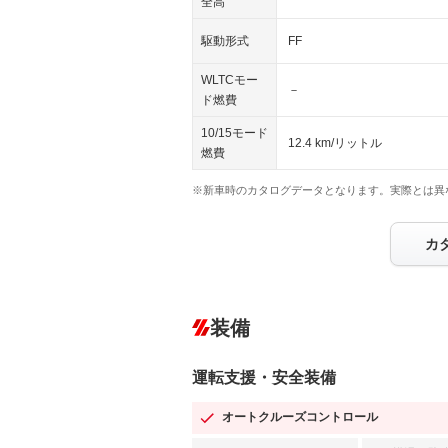
全高
駆動形式
FF
WLTCモー
－
ド燃費
10/15モード
12.4 km/リットル
燃費
※新車時のカタログデータとなります。実際とは異
カ
装備
運転支援・安全装備
オートクルーズコントロール