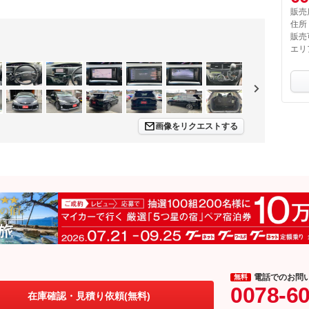
販売
住所
販売
エリ
画像をリクエストする
電話でのお問
無料
0078-6
在庫確認・見積り依頼(無料)