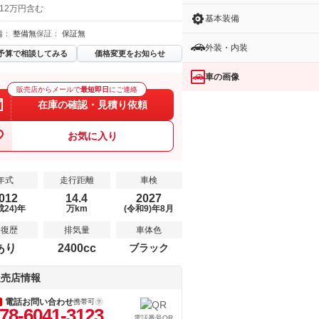
 12万円含む
基本装備
備：
整備無
保証：
保証無
外装・内装
予算で相談してみる
価格変更をお知らせ
車の画像
販売店からメールで
最短即日
にご連絡
在庫の確認・見積り依頼
お気に入り
年式
走行距離
車検
012
14.4
2027
成24)年
万km
(令和9)年8月
修復歴
排気量
車体色
あり
2400cc
ブラック
販売店情報
電話お問い合わせ
携帯可
78-6041-3123
電話番号QR