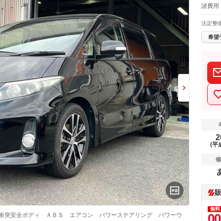
諸費用
法定整
希望
2
(平
無料
00
 衝突安全ボディ ＡＢＳ エアコン パワーステアリング パワーウ