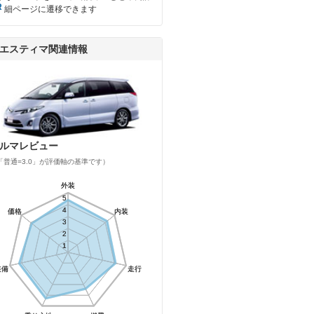
細ページに遷移できます
エスティマ関連情報
ルマレビュー
「普通=3.0」が評価軸の基準です）
外装
外装
5
5
4
4
価格
価格
内装
内装
3
3
2
2
1
1
装備
装備
走行
走行