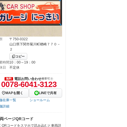
所
〒750-0322
山口県下関市菊川町楢崎７７０－
２
コピー
業時間
10：00～19：00
休日
不定休
電話お問い合わせ
無料
携帯可
0078-6041-3123
MAPを開く
LINEで共有
舗在庫一覧
ショールーム
舗詳細
両ページQRコード
QRコードをスマホで読み込むと車両詳