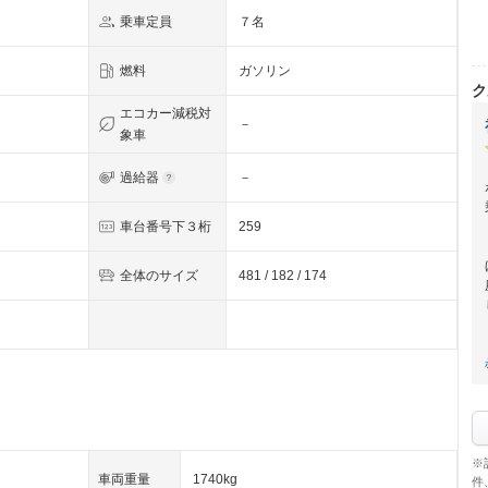
乗車定員
７名
燃料
ガソリン
ク
エコカー減税対
－
象車
過給器
－
車台番号下３桁
259
全体のサイズ
481 / 182 / 174
※
車両重量
1740kg
件