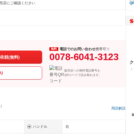
販売店にご確認ください
電話でのお問い合わせ
携帯可
無料
0078-6041-3123
依頼(無料)
ク
（
販売店への無料電話番号を
り
QRコードで読み取れます。
県）
用語解説
ハンドル
右