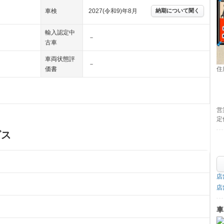
車検
2027(令和9)年8月
納期について聞く
輸入認定中
－
古車
車両状態評
－
価書
住
営
定
ビス
店
店
車