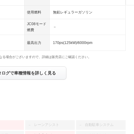
使用燃料
無鉛レギュラーガソリン
JC08モード
－
燃費
最高出力
170ps(125kW)/6000rpm
なる場合がございますので、詳細は販売店にご確認ください。
タログで車種情報を詳しく見る
レーンアシスト
自動駐車システム
－
－