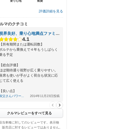
乗り心地
乗り心地
燃費
燃費
評価詳細を見る
ルマのクチコミ
視界良好、乗り心地満点ファミリーカーとして満足しています
4.1
【所有期間または運転回数】
ポルテから乗換えで４年もうしばらく
乗る予定
【総合評価】
ほぼ期待通り視野が広く乗りやすい。
座席も使いが手がよく荷台も状況に応
じて広く使える
【良い点】
ゆったりとした社内スペース、２列目
叔父さんパワー...
2014年11月23日投稿
には…
クルマレビューをすべて見る
該当車種に対してのレビューです。表示物
、販売店に対するレビューではありません。