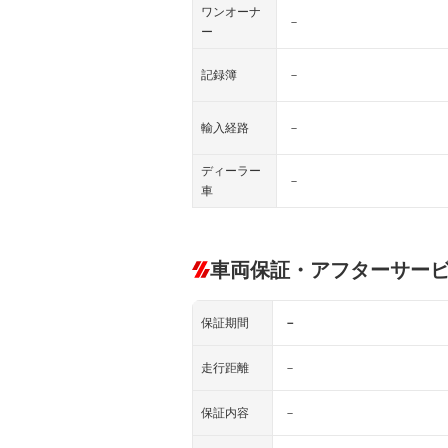
ワンオーナ
－
ー
記録簿
－
輸入経路
－
ディーラー
－
車
車両保証・アフターサー
保証期間
－
走行距離
－
保証内容
－