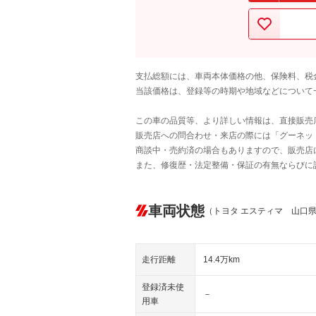
支払総額には、車両本体価格の他、保険料、税
当該価格は、登録等の時期や地域などについて
この車の品質等、より詳しい情報は、直接販売
販売店への問合わせ・来店の際には「グーネット中
商談中・売約済の場合もありますので、販売店
また、修復歴・法定整備・保証の有無ならびに
車両状態
（トヨタ エスティマ 山口
走行距離
14.4万km
登録済未使
－
用車