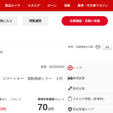
新品タイヤ
カタログ
ローン
保険
新車・中古車マガジン
気に入り
閲覧履歴
在庫確認・見積り依頼
車両・店舗情報を印刷
A4
動格
更新 : 2026/03/20
トップ
車両状態
 スマートキー 電動格納ミラー ３列
基本仕様
カタログ情報（新車時）
額
車両本体価格
(税込・リ済込)
(税込)
70
安全装備エリア
万円
万円