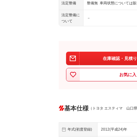
法定整備
整備無 車両状態については
法定整備に
－
ついて
在庫確認・見積り
お気に入
基本仕様
（トヨタ エスティマ 山口
年式(初度登録)
2012(平成24)年