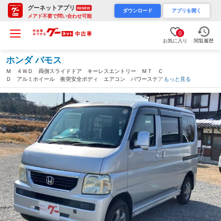
グーネットアプリ
RENEW
ダウンロード
アプリを開く
メアド不要で問い合わせ可能
0
お気に入り
閲覧履歴
ホンダ バモス
Ｍ ４ＷＤ 両側スライドドア キーレスエントリー ＭＴ Ｃ
Ｄ アルミホイール 衝突安全ボディ エアコン パワーステアリ
もっと見る
ング パワーウィンドウ（広島県）