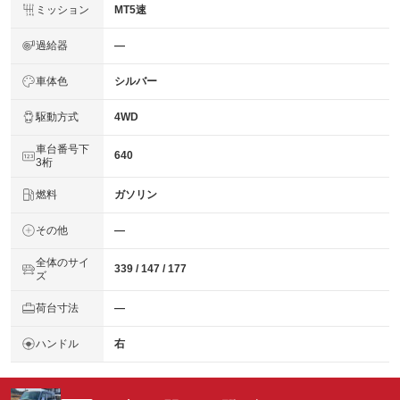
ミッション
MT5速
過給器
―
車体色
シルバー
駆動方式
4WD
車台番号下
640
3桁
燃料
ガソリン
その他
―
全体のサイ
339 / 147 / 177
ズ
荷台寸法
―
ハンドル
右