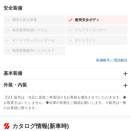
安全装備
横滑り防止装置
衝突安全ボディ
：装備なし
：装備あり
衝突被害軽減システム
クリアランスソナー
：装備なし
：装備なし
オートマチックハイビーム
オートライト
：装備なし
：装備なし
頸部衝撃緩和ヘッドレスト
：装備なし
装備略号／用語解説
基本装備
エアバッグ：運転席/助手席
外装・内装
：装備あり
スライドドア：両面
カーナビ
：装備あり
：装備なし
【注】販売は、当店に直接ご来場頂けるお客様を優先させていただきます。◆
お取置きはいたしません。◆在庫の有無をご確認お願いします。※販売は一般
サンルーフ
ABS
TV
：装備なし
：装備なし
：装備なし
のお客様に限ります。
エアコン
Wエアコン
オーディオ：CDまたはCDチェンジャー
：装備あり
：装備なし
：装備あり
リフトアップ
パワーステアリング
カタログ情報(新車時)
ビジュアル
：装備なし
：装備あり
：装備なし