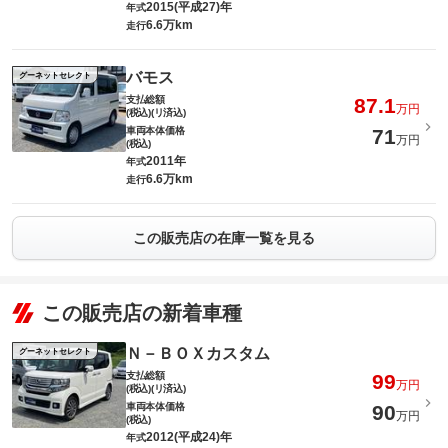
2015(平成27)年
年式
6.6万km
走行
バモス
グーネットセレクト
支払総額
87.1
万円
(税込)(リ済込)
車両本体価格
71
万円
(税込)
2011年
年式
6.6万km
走行
この販売店の在庫一覧を見る
この販売店の新着車種
Ｎ－ＢＯＸカスタム
グーネットセレクト
支払総額
99
万円
(税込)(リ済込)
車両本体価格
90
万円
(税込)
2012(平成24)年
年式