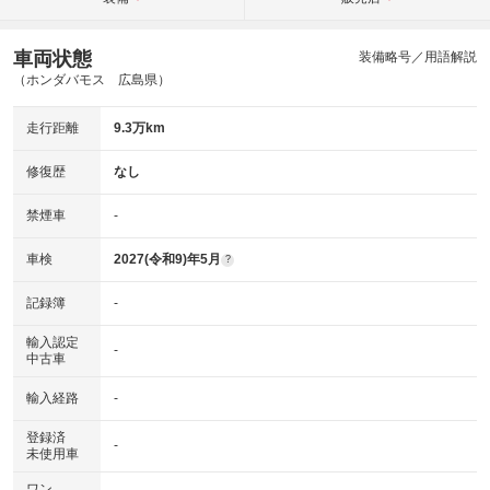
車両状態
装備略号／用語解説
（ホンダバモス 広島県）
走行距離
9.3万km
修復歴
なし
禁煙車
-
車検
2027(令和9)年5月
?
記録簿
-
輸入認定
-
中古車
輸入経路
-
登録済
-
未使用車
ワン