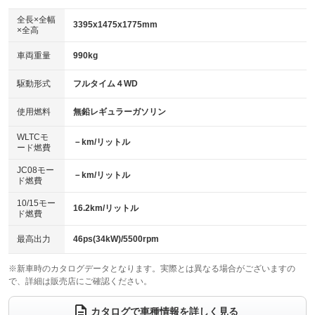
ダウンヒルアシストコントロール
アルミホイール：アルミホイール
：装備なし
：装備あり
全長×全幅
3395x1475x1775mm
×全高
パワーウィンドウ
盗難防止システム
革シート
ハーフレザーシート
：装備あり
：装備なし
：装備なし
：装備なし
車両重量
990kg
アイドリングストップ
ドライブレコーダー
キーレス
LEDヘッドランプ
：装備なし
：装備なし
：装備あり
：装備なし
USB入力端子
Bluetooth接続
駆動形式
フルタイム４WD
HID(キセノンライト)
ポータブルナビ
：装備なし
：装備なし
：装備なし
：装備なし
100V電源
クリーンディーゼル
バックカメラ
ETC
使用燃料
無鉛レギュラーガソリン
：装備なし
：装備なし
：装備なし
：装備なし
センターデフロック
エアロ
スマートキー
：装備なし
WLTCモ
：装備なし
：装備なし
－km/リットル
ード燃費
レンタカーアップ
展示・試乗車
ローダウン
ランフラットタイヤ
：装備なし
：装備なし
：装備なし
：装備なし
JC08モー
－km/リットル
ド燃費
電動格納ミラー
パワーシート
3列シート
：装備なし
：装備なし
：装備なし
10/15モー
装備略号／用語解説
16.2km/リットル
ベンチシート
フルフラットシート
ド燃費
：装備なし
：装備なし
チップアップシート
オットマン
：装備なし
：装備なし
最高出力
46ps(34kW)/5500rpm
電動格納サードシート
シートヒーター
：装備なし
：装備なし
※新車時のカタログデータとなります。実際とは異なる場合がございますの
で、詳細は販売店にご確認ください。
ウォークスルー
後席モニター
：装備なし
：装備なし
電動リアゲート
フロントカメラ
カタログで車種情報を詳しく見る
：装備なし
：装備なし