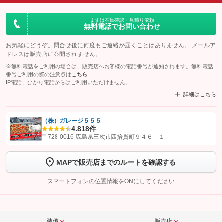
まずは在庫確認・見積り依頼
無料電話でお問い合わせ
お気軽にどうぞ。問合せ後に何度もご連絡が届くことはありません。 メールア
ドレスは販売店に公開されません。
※無料電話をご利用の場合は、販売店へお客様の電話番号が通知されます。無料電話
番号ご利用の際の注意点は
こちら
IP電話、ひかり電話からはご利用いただけません。
詳細はこちら
（株）ガレージ５５５
4.8
18件
【STEP1】
認証画面でグーネットを友だち追加してから「許可する」ボタンを押
〒728-0016 広島県三次市四拾貫町９４６－１
します
MAPで販売店までのルートを確認する
【STEP2】
トーク画面で
ボタンをタップして問い合わせを
完了してください。
スマートフォンの位置情報をONにしてください
こちら
装備
販売店