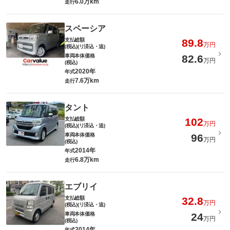
6.0万km
走行
スペーシア
支払総額
89.8
万円
(税込)(リ済込・追)
車両本体価格
82.6
万円
(税込)
2020年
年式
7.6万km
走行
タント
支払総額
102
万円
(税込)(リ済込・追)
車両本体価格
96
万円
(税込)
2014年
年式
6.8万km
走行
エブリイ
支払総額
32.8
万円
(税込)(リ済込・追)
車両本体価格
24
万円
(税込)
2014年
年式