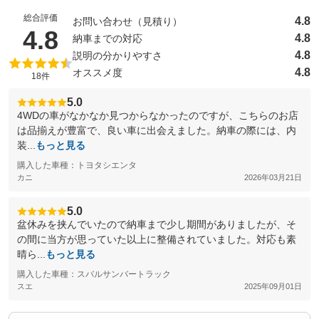
総合評価
4.8
お問い合わせ（見積り）
（5点満点中）
4.8
4.8
納車までの対応
4.8
説明の分かりやすさ
4.8
オススメ度
18件
5.0
4WDの車がなかなか見つからなかったのですが、こちらのお店
は品揃えが豊富で、良い車に出会えました。納車の際には、内
装...
もっと見る
購入した車種：トヨタシエンタ
カニ
2026年03月21日
5.0
盆休みを挟んでいたので納車まで少し期間がありましたが、そ
の間に当方が思っていた以上に整備されていました。対応も素
晴ら...
もっと見る
購入した車種：スバルサンバートラック
スエ
2025年09月01日