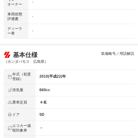
-
オーナー
車両状態
-
評価書
ディーラ
-
ー車
基本仕様
装備略号／用語解説
（ホンダバモス 広島県）
年式（初度
2010(平成22)年
登録）
排気量
660cc
乗車定員
４名
ドア
5D
エコカー減
－
税対象車