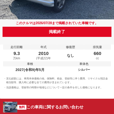
このクルマは2026/07/28まで掲載されていた車輛です。
掲載終了
走行距離
年式
修復歴
排気量
9.3
2010
660
なし
万km
(平成22)年
cc
車検
車体色
2027(令和9)年5月
シルバー
支払総額には、車両本体価格の他、保険料、税金、登録等に伴う費用、リサイクル預託金
相当額等、購入時に必要な全ての費用が含まれています。
当該価格は、登録等の時期や地域などについて一定の条件を付した価格になります。
この車両に関するお問い合わせ
無料