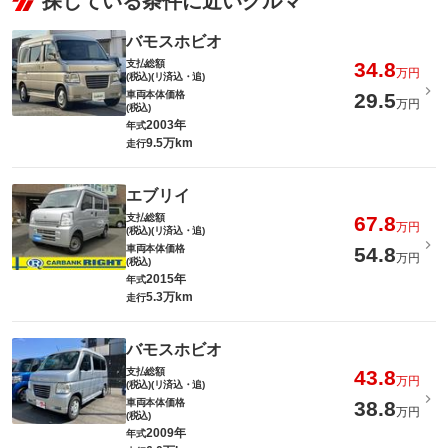
探している条件に近いクルマ
バモスホビオ
支払総額
34.8
万円
(税込)(リ済込・追)
車両本体価格
29.5
万円
(税込)
2003年
年式
9.5万km
走行
エブリイ
支払総額
67.8
万円
(税込)(リ済込・追)
車両本体価格
54.8
万円
(税込)
2015年
年式
5.3万km
走行
バモスホビオ
支払総額
43.8
万円
(税込)(リ済込・追)
車両本体価格
38.8
万円
(税込)
2009年
年式