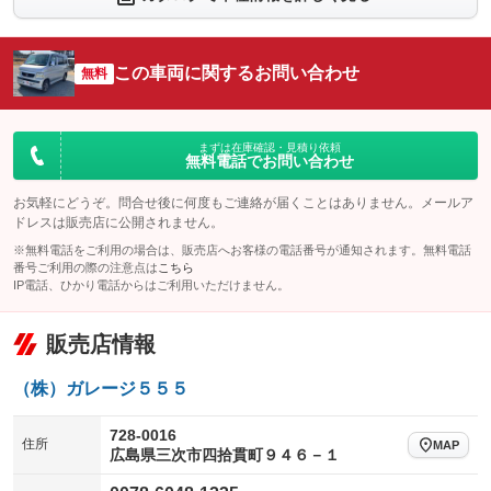
シートエアコン
全周囲カメラ
：装備なし
：装備なし
サイドカメラ
ルーフレール
この車両に関するお問い合わせ
：装備なし
無料
：装備なし
エアサスペンション
ヘッドライトウォッシャー
：装備なし
：装備なし
装備略号／用語解説
まずは在庫確認・見積り依頼
無料電話でお問い合わせ
お気軽にどうぞ。問合せ後に何度もご連絡が届くことはありません。メールア
ドレスは販売店に公開されません。
※無料電話をご利用の場合は、販売店へお客様の電話番号が通知されます。無料電話
番号ご利用の際の注意点は
こちら
IP電話、ひかり電話からはご利用いただけません。
販売店情報
（株）ガレージ５５５
728-0016
住所
MAP
広島県三次市四拾貫町９４６－１