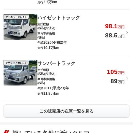
2.3万km
走行
ハイゼットトラック
グーネットセレクト
支払総額
98.1
万円
(税込)(リ済込)
車両本体価格
88.5
万円
(税込)
2020(令和2)年
年式
10.1万km
走行
サンバートラック
グーネットセレクト
支払総額
105
万円
(税込)(リ済込)
車両本体価格
89
万円
(税込)
2011(平成23)年
年式
11.8万km
走行
この販売店の在庫一覧を見る