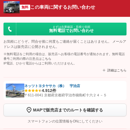
この車両に関するお問い合わせ
無料
まずは在庫確認・見積り依頼
無料電話でお問い合わせ
お気軽にどうぞ。問合せ後に何度もご連絡が届くことはありません。 メールア
ドレスは販売店に公開されません。
※無料電話をご利用の場合は、販売店へお客様の電話番号が通知されます。無料電話
番号ご利用の際の注意点は
こちら
IP電話、ひかり電話からはご利用いただけません。
詳細はこちら
ネッツトヨタヤサカ（株） 宇治店
4.9
12件
【STEP1】
認証画面でグーネットを友だち追加してから「許可する」ボタンを押
〒611-0041 京都府京都府宇治市槇島町十六２４－５
します
MAPで販売店までのルートを確認する
【STEP2】
トーク画面で
ボタンをタップして問い合わせを
完了してください。
スマートフォンの位置情報をONにしてください
こちら