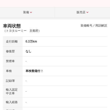
装備
販売店
車両状態
装備略号／用語解説
（トヨタルーミー 京都府）
走行距離
0.3万km
修復歴
なし
禁煙車
-
車検
車検整備付
?
記録簿
-
輸入認定
-
中古車
輸入経路
-