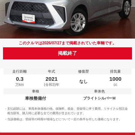
このクルマは2026/07/27まで掲載されていた車輛です。
掲載終了
走行距離
年式
修復歴
排気量
0.3
2021
1000
なし
万km
(令和3)年
cc
車検
車体色
車検整備付
ブライトシルバーＭ
支払総額には、車両本体価格の他、保険料、税金、登録等に伴う費用、リサイクル預託金
相当額等、購入時に必要な全ての費用が含まれています。
当該価格は、登録等の時期や地域などについて一定の条件を付した価格になります。