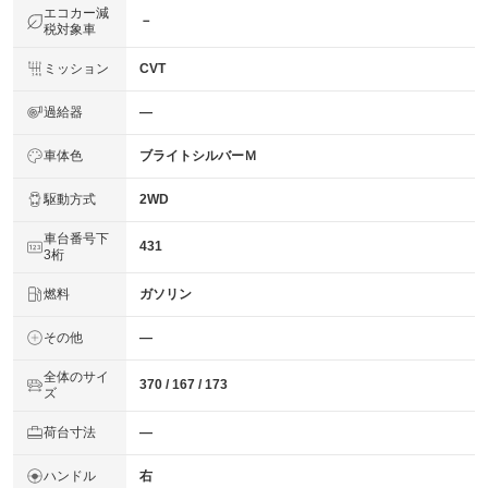
エコカー減
－
税対象車
ミッション
CVT
過給器
―
車体色
ブライトシルバーＭ
駆動方式
2WD
車台番号下
431
3桁
燃料
ガソリン
その他
―
全体のサイ
370 / 167 / 173
ズ
荷台寸法
―
ハンドル
右