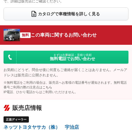
で、詳細は販売店にご確認ください。
ウォークスルー
後席モニター
：装備あり
：装備なし
カタログで車種情報を詳しく見る
電動リアゲート
フロントカメラ
：装備なし
：装備なし
シートエアコン
全周囲カメラ
：装備なし
：装備なし
この車両に関するお問い合わせ
サイドカメラ
無料
ルーフレール
：装備なし
：装備なし
エアサスペンション
ヘッドライトウォッシャー
：装備なし
：装備なし
装備略号／用語解説
まずは在庫確認・見積り依頼
無料電話でお問い合わせ
お気軽にどうぞ。問合せ後に何度もご連絡が届くことはありません。メールア
ドレスは販売店に公開されません。
※無料電話をご利用の場合は、販売店へお客様の電話番号が通知されます。無料電話
番号ご利用の際の注意点は
こちら
IP電話、ひかり電話からはご利用いただけません。
販売店情報
正規ディーラー
ネッツトヨタヤサカ（株） 宇治店