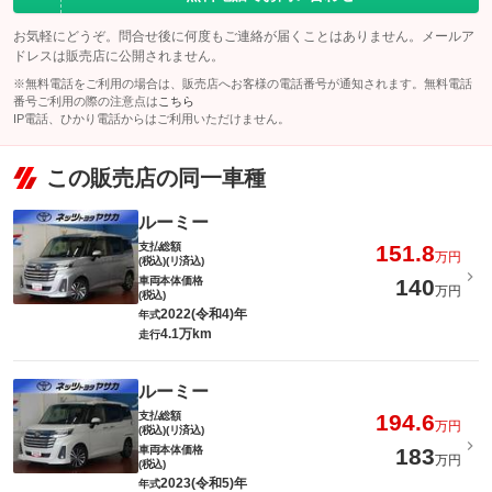
お気軽にどうぞ。問合せ後に何度もご連絡が届くことはありません。メールア
ドレスは販売店に公開されません。
※無料電話をご利用の場合は、販売店へお客様の電話番号が通知されます。無料電話
番号ご利用の際の注意点は
こちら
IP電話、ひかり電話からはご利用いただけません。
この販売店の同一車種
ルーミー
支払総額
151.8
万円
(税込)(リ済込)
車両本体価格
140
万円
(税込)
2022(令和4)年
年式
4.1万km
走行
ルーミー
支払総額
194.6
万円
(税込)(リ済込)
車両本体価格
183
万円
(税込)
2023(令和5)年
年式