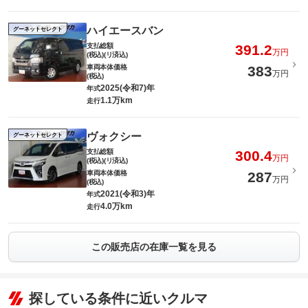
ハイエースバン
グーネットセレクト
支払総額
391.2
万円
(税込)(リ済込)
車両本体価格
383
万円
(税込)
2025(令和7)年
年式
1.1万km
走行
ヴォクシー
グーネットセレクト
支払総額
300.4
万円
(税込)(リ済込)
車両本体価格
287
万円
(税込)
2021(令和3)年
年式
4.0万km
走行
この販売店の在庫一覧を見る
探している条件に近いクルマ