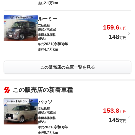
2.1万km
走行
ルーミー
支払総額
159.6
万円
(税込)(リ済込)
車両本体価格
148
万円
(税込)
2021(令和3)年
年式
4.7万km
走行
この販売店の在庫一覧を見る
この販売店の新着車種
パッソ
グーネットセレクト
支払総額
153.8
万円
(税込)(リ済込)
車両本体価格
145
万円
(税込)
2021(令和3)年
年式
0.7万km
走行