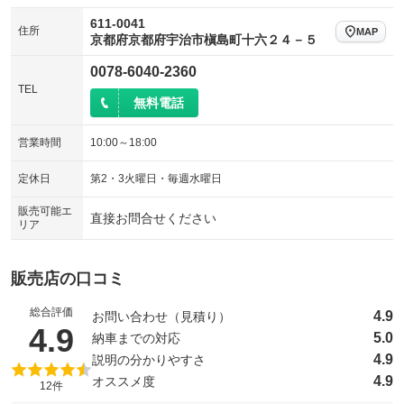
611-0041
住所
MAP
京都府京都府宇治市槇島町十六２４－５
0078-6040-2360
TEL
無料電話
営業時間
10:00～18:00
定休日
第2・3火曜日・毎週水曜日
販売可能エ
直接お問合せください
リア
販売店の口コミ
総合評価
4.9
お問い合わせ（見積り）
（5点満点中）
4.9
5.0
納車までの対応
4.9
説明の分かりやすさ
4.9
オススメ度
12件