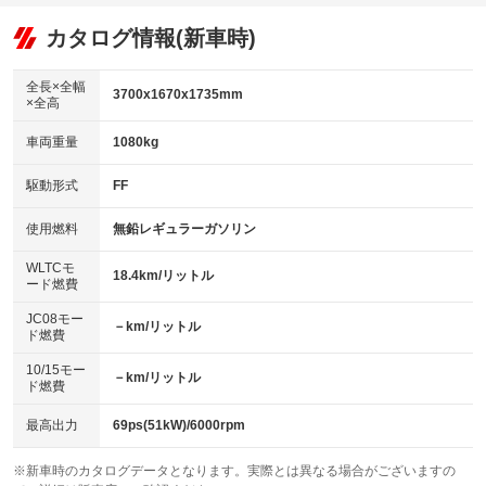
：装備あり
：装備なし
：装備あり
可
リフトアップ
パワーステアリング
カタログ情報(新車時)
：装備なし
：装備あり
ビジュアル
：装備なし
ダウンヒルアシストコントロール
：装備なし
アルミホイール
全長×全幅
：装備なし
3700x1670x1735mm
×全高
パワーウィンドウ
盗難防止システム
：装備あり
：装備あり
革シート
ハーフレザーシート
：装備なし
：装備なし
車両重量
1080kg
アイドリングストップ
ドライブレコーダー
：装備あり
：装備あり
キーレス
LEDヘッドランプ
：装備あり
：装備あり
USB入力端子
Bluetooth接続
駆動形式
FF
：装備なし
：装備あり
HID(キセノンライト)
ポータブルナビ
：装備なし
：装備なし
100V電源
クリーンディーゼル
使用燃料
無鉛レギュラーガソリン
：装備なし
：装備なし
バックカメラ
ETC
：装備あり
：装備あり
センターデフロック
：装備なし
WLTCモ
エアロ
スマートキー
18.4km/リットル
：装備なし
：装備あり
ード燃費
レンタカーアップ
展示・試乗車
：装備なし
：装備なし
ローダウン
ランフラットタイヤ
：装備なし
：装備なし
JC08モー
－km/リットル
ド燃費
電動格納ミラー
：装備あり
パワーシート
3列シート
：装備なし
：装備なし
10/15モー
装備略号／用語解説
－km/リットル
ド燃費
ベンチシート
フルフラットシート
：装備なし
：装備なし
チップアップシート
オットマン
最高出力
69ps(51kW)/6000rpm
：装備なし
：装備なし
電動格納サードシート
シートヒーター
：装備なし
：装備なし
※新車時のカタログデータとなります。実際とは異なる場合がございますの