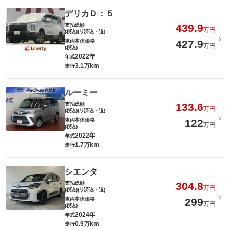
デリカＤ：５
支払総額
439.9
万円
(税込)(リ済込・追)
車両本体価格
427.9
万円
(税込)
2022年
年式
3.1万km
走行
ルーミー
支払総額
133.6
万円
(税込)(リ済込・追)
車両本体価格
122
万円
(税込)
2022年
年式
1.7万km
走行
シエンタ
支払総額
304.8
万円
(税込)(リ済込・追)
車両本体価格
299
万円
(税込)
2024年
年式
0.9万km
走行