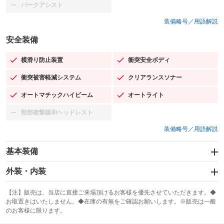
パークアシスト
：装備なし
装備略号／用語解説
安全装備
横滑り防止装置
衝突安全ボディ
：装備あり
：装備あり
衝突被害軽減システム
クリアランスソナー
：装備あり
：装備あり
オートマチックハイビーム
オートライト
：装備あり
：装備あり
頸部衝撃緩和ヘッドレスト
：装備なし
装備略号／用語解説
基本装備
エアバッグ：運転席/助手席
外装・内装
：装備あり
スライドドア：両面電動
カーナビ：メモリーナビ他
：装備あり
：装備あり
【注】販売は、当店に直接ご来場頂けるお客様を優先させていただきます。◆
お取置きはいたしません。◆在庫の有無をご確認お願いします。※販売は一般
サンルーフ
ABS
TV：ワンセグ
：装備なし
：装備あり
：装備あり
のお客様に限ります。
エアコン
Wエアコン
オーディオ：CDまたはCDチェンジャー／ミュージックプレイヤー接続