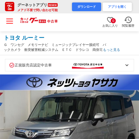
グーネットアプリ
RENEW
ダウンロード
アプリを開く
メアド不要で問い合わせ可能
0
お気に入り
閲覧履歴
トヨタ ルーミー
Ｇ ワンセグ メモリーナビ ミュージックプレイヤー接続可 バ
ックカメラ 衝突被害軽減システム ＥＴＣ ドラレコ 両側電動
もっと見る
スライド ＬＥＤヘッドランプ ウオークスルー ワンオーナー
アイドリングストップ（京都府）
正規販売店認定中古車