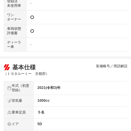
登録済
-
未使用車
ワン
オーナー
車両状態
評価書
ディーラ
-
ー車
基本仕様
装備略号／用語解説
（トヨタルーミー 京都府）
年式（初度
2021(令和3)年
登録）
排気量
1000cc
乗車定員
５名
ドア
5D