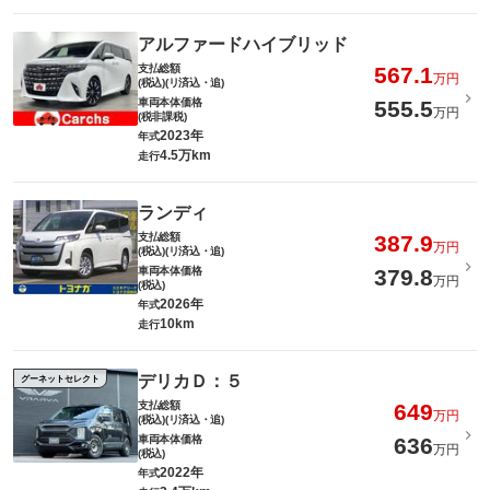
アルファードハイブリッド
支払総額
567.1
万円
(税込)(リ済込・追)
車両本体価格
555.5
万円
(税非課税)
2023年
年式
4.5万km
走行
ランディ
支払総額
387.9
万円
(税込)(リ済込・追)
車両本体価格
379.8
万円
(税込)
2026年
年式
10km
走行
デリカＤ：５
グーネットセレクト
支払総額
649
万円
(税込)(リ済込・追)
車両本体価格
636
万円
(税込)
2022年
年式