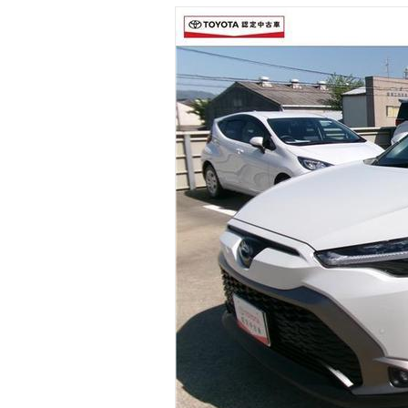
マガジン
車カタログ
自動車ローン
保険
レビュー
価格相場
教習所
用語集