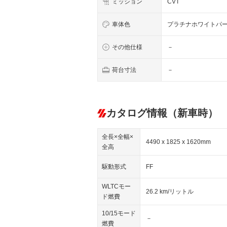
ミッション
CVT
車体色
プラチナホワイトパ
その他仕様
－
荷台寸法
－
カタログ情報（新車時）
全長×全幅×
4490 x 1825 x 1620mm
全高
駆動形式
FF
WLTCモー
26.2 km/リットル
ド燃費
10/15モード
－
燃費