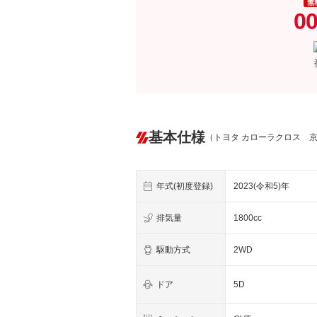
無
00
基本仕様
（トヨタ カローラクロス 
年式(初度登録)
2023(令和5)年
排気量
1800cc
駆動方式
2WD
ドア
5D