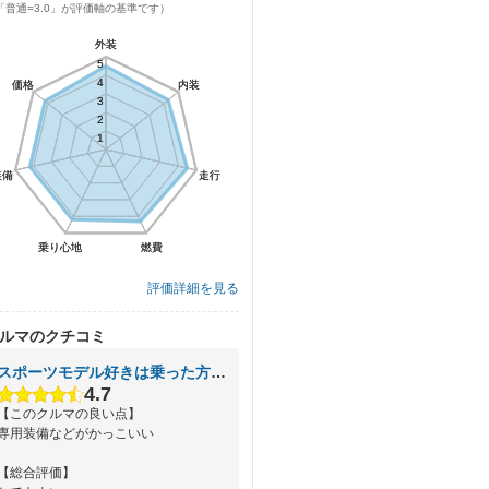
「普通=3.0」が評価軸の基準です）
外装
外装
5
5
4
4
価格
価格
内装
内装
3
3
2
2
1
1
装備
装備
走行
走行
乗り心地
乗り心地
燃費
燃費
評価詳細を見る
ルマのクチコミ
スポーツモデル好きは乗った方がいい
4.7
【このクルマの良い点】
専用装備などがかっこいい
【総合評価】