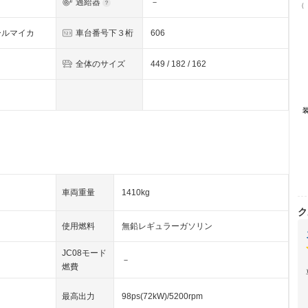
過給器
－
（
ールマイカ
車台番号下３桁
606
全体のサイズ
449 / 182 / 162
車両重量
1410kg
ク
使用燃料
無鉛レギュラーガソリン
JC08モード
－
燃費
最高出力
98ps(72kW)/5200rpm