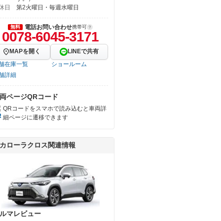
休日
第2火曜日・毎週水曜日
電話お問い合わせ
無料
携帯可
0078-6045-3171
MAPを開く
LINEで共有
舗在庫一覧
ショールーム
舗詳細
両ページQRコード
QRコードをスマホで読み込むと車両詳
細ページに遷移できます
カローラクロス関連情報
ルマレビュー