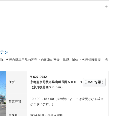
スライドドア
サンルーフ
－
－
Wエアコン
リフトアップ
－
－
TV：フルセグ
パワーステアリング
パワーウィンドウ
アルミホイール：18イ
続可
－ビジュアル
－
ンチ
ングストップ
ドライブレコーダー
USB入力端子
－
ハーフレザーシート
キーレス
－
クリーンディーゼル
センターデフロック
－
－
セノンライト)
ポータブルナビ
バックカメラ
－
デン
乗車
電動格納ミラー
油、各種自動車用品の販売 ・自動車の整備、修理、補修 ・各種保険販売 ・携
スマートキー
ローダウン
－
装備略号／用語解説
ート
3列シート
ベンチシート
－
－
〒627-0042
ップシート
オットマン
電動格納サードシート
－
－
MAPを開く
住所
京都府京丹後市峰山町長岡５００－１
（京丹後署西２００ｍ）
スルー
後席モニター
電動リアゲート
－
アコン
全周囲カメラ
サイドカメラ
10：00～18：00（※状況によっては変更となる場合
営業時間
がございます。）
ペンション
定休日
第2火曜日・毎週水曜日