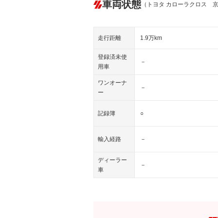
車両状態
（トヨタ カローラクロス 
走行距離
1.9万km
登録済未使
－
用車
ワンオーナ
－
ー
記録簿
○
輸入経路
－
ディーラー
－
車