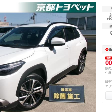
2
(令
無料
00
販売
住所
販売
エリ