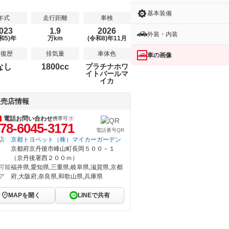
基本装備
年式
走行距離
車検
023
1.9
2026
外装・内装
和5)年
万km
(令和8)年11月
修復歴
排気量
車体色
車の画像
なし
1800cc
プラチナホワ
イトパールマ
イカ
販売店情報
電話お問い合わせ
携帯可
78-6045-3171
電話番号QR
店
京都トヨペット（株）マイカーガーデン
京都府京丹後市峰山町長岡５００－１
（京丹後署西２００ｍ）
可能
福井県,愛知県,三重県,岐阜県,滋賀県,京都
ア
府,大阪府,奈良県,和歌山県,兵庫県
MAPを開く
LINEで共有