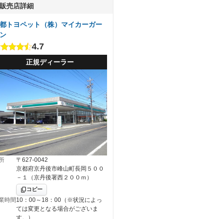
販売店詳細
都トヨペット（株）マイカーガー
ン
4.7
正規ディーラー
所
〒627-0042
京都府京丹後市峰山町長岡５００
－１（京丹後署西２００ｍ）
コピー
業時間
10：00～18：00（※状況によっ
ては変更となる場合がございま
す。）