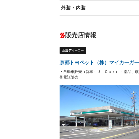
外装・内装
エアバッグ：運転席/助手席/サイド
ABS
エアコン
カーナビ：メモリーナビ他
ダウンヒルアシストコントロール
－
販売店情報
オーディオ：ミュージックプレイヤー接
盗難防止システム
アイドリ
－
ヘッドライトウォッシャ
革シート
－
－
正規ディーラー
ー
Bluetooth接続
100V電源
－
LEDヘッドランプ
HID(キ
－
京都トヨペット（株）マイカーガー
レンタカーアップ
展示・試
－
－
・自動車販売（新車・Ｕ－Ｃａｒ） ・部品、礦
ETC
エアロ
－
帯電話販売
ランフラットタイヤ
パワーシ
－
フルフラットシート
チップア
－
－
シートヒーター
ウォーク
－
フロントカメラ
シートエ
－
ルーフレール
エアサス
－
－