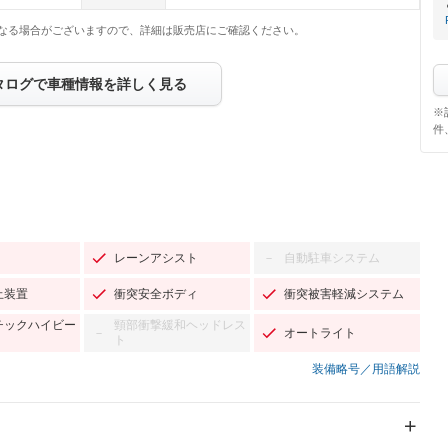
なる場合がございますので、詳細は販売店にご確認ください。
タログで車種情報を詳しく見る
※
件
レーンアシスト
自動駐車システム
－
止装置
衝突安全ボディ
衝突被害軽減システム
チックハイビー
頸部衝撃緩和ヘッドレス
オートライト
－
ト
装備略号／用語解説