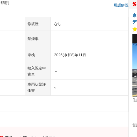
京都府）
用語解説
京
デ
修復歴
なし
禁煙車
－
車検
2026(令和8)年11月
輸入認定中
－
古車
車両状態評
○
価書
住
営