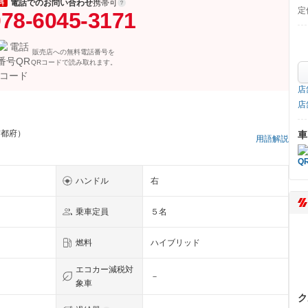
電話でのお問い合わせ
携帯可
料
定
78-6045-3171
販売店への無料電話番号を
QRコードで読み取れます。
店
店
京都府）
車
用語解説
ハンドル
右
乗車定員
５名
燃料
ハイブリッド
エコカー減税対
－
象車
ク