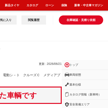
新品タイヤ
カタログ
ローン
保険
新車・中古車マガジン
気に入り
閲覧履歴
在庫確認・見積り依頼
ズ
更新 : 2026/06/21
トップ
車両状態
 電動シ－ト クルーズＣ メディアプ
基本仕様
いた車輌です
カタログ情報（新車時）
安全装備エリア