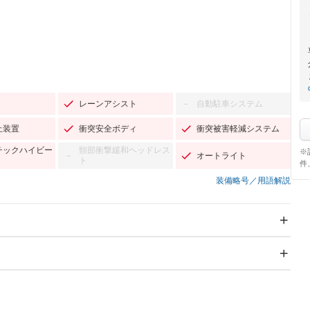
レーンアシスト
自動駐車システム
－
止装置
衝突安全ボディ
衝突被害軽減システム
チックハイビー
頸部衝撃緩和ヘッドレス
※
オートライト
－
ト
件
装備略号／用語解説
スライドドア：両面電動
サンルーフ
－
Wエアコン
リフトアップ
－
TV：フルセグ
パワーステアリング
パワーウィンドウ