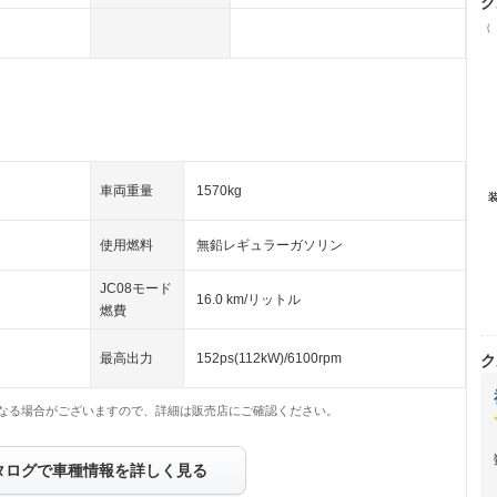
ク
（
車両重量
1570kg
使用燃料
無鉛レギュラーガソリン
JC08モード
16.0 km/リットル
燃費
最高出力
152ps(112kW)/6100rpm
ク
なる場合がございますので、詳細は販売店にご確認ください。
タログで車種情報を詳しく見る