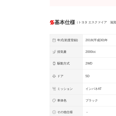
基本仕様
（トヨタ エスクァイア 滋
年式(初度登録)
2018(平成30)年
排気量
2000cc
駆動方式
2WD
ドア
5D
ミッション
インパネAT
車体色
ブラック
その他仕様
－