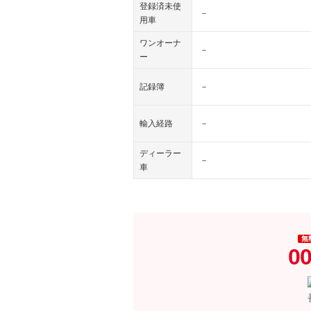
登録済未使
－
用車
ワンオーナ
－
ー
記録簿
－
輸入経路
－
ディーラー
－
車
無
00