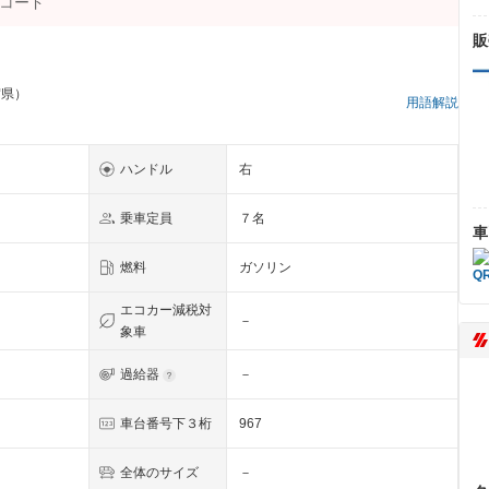
販
賀県）
用語解説
ハンドル
右
乗車定員
７名
車
燃料
ガソリン
エコカー減税対
－
象車
過給器
－
車台番号下３桁
967
全体のサイズ
－