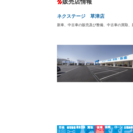
販売店情報
オーディオ：CDまたはCDチェンジャー
サーバー
盗難防止システム
アイドリ
ヘッドライトウォッシャ
革シート
－
－
ネクステージ 草津店
ー
Bluetooth接続
100V電源
－
新車、中古車の販売及び整備、中古車の買取、
LEDヘッドランプ
HID(キ
－
レンタカーアップ
展示・試
－
－
ETC
エアロ
－
ランフラットタイヤ
パワーシ
－
－
フルフラットシート
チップア
－
シートヒーター
ウォーク
フロントカメラ
シートエ
－
－
ルーフレール
エアサス
－
－