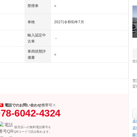
禁煙車
○
車検
2027(令和9)年7月
輸入認定中
－
古車
車両状態評
○
価書
住
営
定
電話でのお問い合わせ
携帯可
料
78-6042-4324
店
販売店への無料電話番号を
店
QRコードで読み取れます。
販