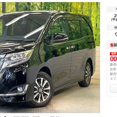
2
(平
無料
00
販売
住所
販売
エリ