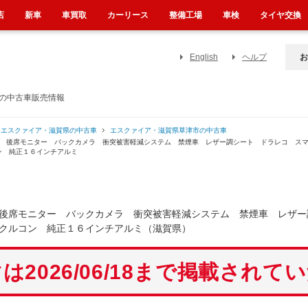
店
新車
車買取
カーリース
整備工場
車検
タイヤ交換
English
ヘルプ
お
）の中古車販売情報
エスクァイア・滋賀県の中古車
エスクァイア・滋賀県草津市の中古車
ビ 後席モニター バックカメラ 衝突被害軽減システム 禁煙車 レザー調シート ドラレコ ス
ン 純正１６インチアルミ
後席モニター バックカメラ 衝突被害軽減システム 禁煙車 レザー
クルコン 純正１６インチアルミ（滋賀県）
は2026/06/18まで掲載されて