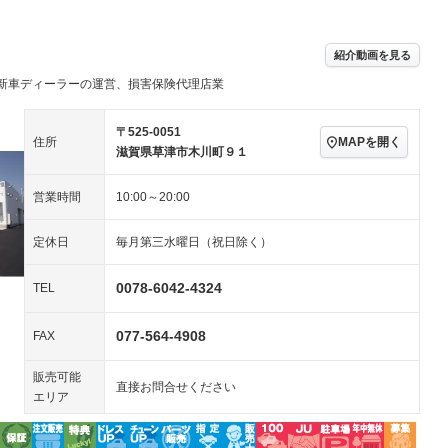
／ミュージック
ビジュアル：-／DVD再
アルミホイール：16イ
生
ンチ
ングストップ
ドライブレコーダー
USB入力端子
－
ハーフレザーシート
キーレス
－
紹介動画を見る
クリーンディーゼル
センターデフロック
－
－
新車ディーラーの運営、損害保険代理店業
セノンライト)
ポータブルナビ
バックカメラ
－
乗車
電動格納ミラー
スマートキー
ローダウン
－
〒525-0051
MAPを開く
住所
装備略号／用語解説
滋賀県草津市木川町９１
ート
3列シート
ベンチシート
－
営業時間
10:00～20:00
ップシート
オットマン
電動格納サードシート
－
－
スルー
後席モニター
電動リアゲート
－
定休日
毎月第三水曜日（祝日除く）
アコン
全周囲カメラ
サイドカメラ
－
－
0078-6042-4324
TEL
ペンション
077-564-4908
FAX
装備略号／用語解説
販売可能
直接お問合せください
エリア