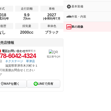
基本装備
年式
走行距離
車検
018
9.9
2027
外装・内装
成30)年
万km
(令和9)年7月
修復歴
排気量
車体色
車の画像
なし
2000cc
ブラック
販売店情報
電話お問い合わせ
携帯可
78-6042-4324
電話番号QR
店
ネクステージ 草津店
滋賀県草津市木川町９１
可能
直接お問合せください
ア
MAPを開く
LINEで共有