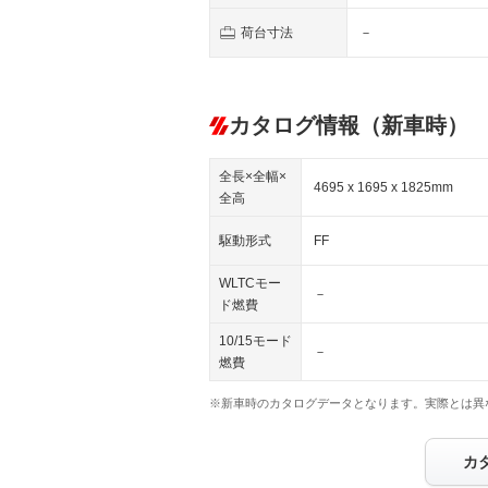
荷台寸法
－
カタログ情報（新車時）
全長×全幅×
4695 x 1695 x 1825mm
全高
駆動形式
FF
WLTCモー
－
ド燃費
10/15モード
－
燃費
※新車時のカタログデータとなります。実際とは異
カ