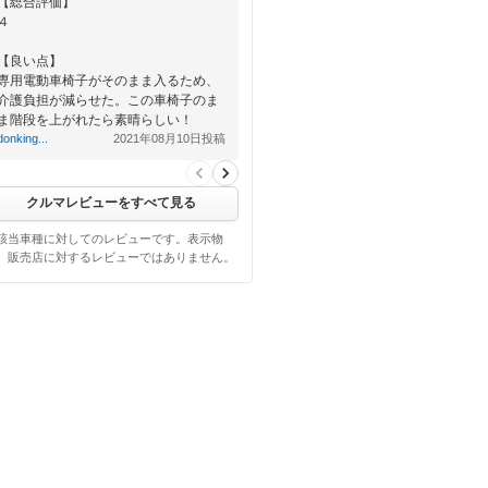
【総合評価】
４
【良い点】
専用電動車椅子がそのまま入るため、
介護負担が減らせた。この車椅子のま
ま階段を上がれたら素晴らしい！
donking...
2021年08月10日投稿
【悪い点】
車椅子用のスロープをしまうと立った
ま…
クルマレビューをすべて見る
該当車種に対してのレビューです。表示物
、販売店に対するレビューではありません。