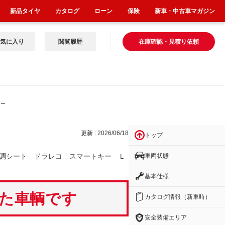
新品タイヤ
カタログ
ローン
保険
新車・中古車マガジン
気に入り
閲覧履歴
在庫確認・見積り依頼
マー
更新 : 2026/06/18
トップ
車両状態
調シート ドラレコ スマートキー Ｌ
基本仕様
いた車輌です
カタログ情報（新車時）
安全装備エリア