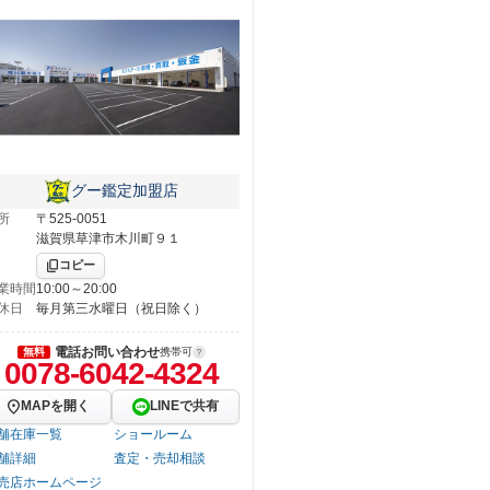
グー鑑定加盟店
所
〒525-0051
滋賀県草津市木川町９１
コピー
業時間
10:00～20:00
休日
毎月第三水曜日（祝日除く）
電話お問い合わせ
無料
携帯可
0078-6042-4324
MAPを開く
LINEで共有
舗在庫一覧
ショールーム
舗詳細
査定・売却相談
売店ホームページ