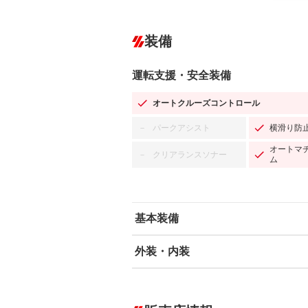
装備
運転支援・安全装備
オートクルーズコントロール
パークアシスト
横滑り防
－
オートマ
クリアランスソナー
－
ム
基本装備
外装・内装
エアバッグ：運転席/助手席
ABS
エアコン
カーナビ：SDナビ
ダウンヒルアシストコントロール
－