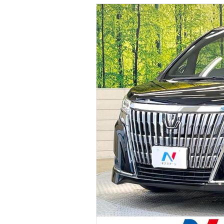
マガジン
車カタログ
自動車ローン
保険
レビュー
価格相場
教習所
用語集