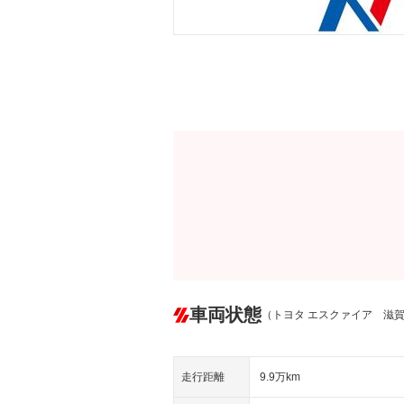
車両状態
（トヨタ エスクァイア 滋
走行距離
9.9万km