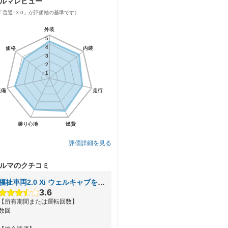
ルマレビュー
「普通=3.0」が評価軸の基準です）
外装
外装
5
5
4
4
価格
価格
内装
内装
3
3
2
2
1
1
装備
装備
走行
走行
乗り心地
乗り心地
燃費
燃費
評価詳細を見る
ルマのクチコミ
福祉車両2.0 Xi ウェルキャブを購入したばかりですが
3.6
【所有期間または運転回数】
数回