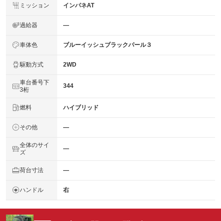
ミッション
インパネAT
過給器
―
車体色
ブルーイッシュブラックパール３
駆動方式
2WD
車台番号下
344
3桁
燃料
ハイブリッド
その他
―
全体のサイ
―
ズ
荷台寸法
―
ハンドル
右