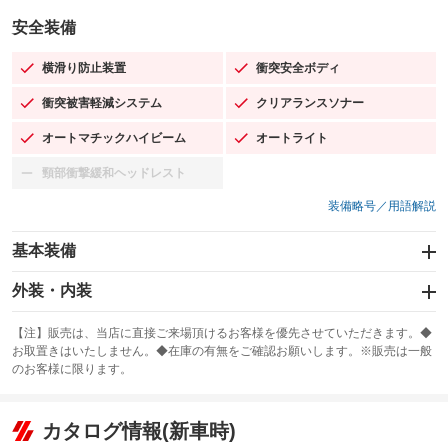
安全装備
横滑り防止装置
衝突安全ボディ
：装備あり
：装備あり
衝突被害軽減システム
クリアランスソナー
：装備あり
：装備あり
オートマチックハイビーム
オートライト
：装備あり
：装備あり
頸部衝撃緩和ヘッドレスト
：装備なし
装備略号／用語解説
基本装備
エアバッグ：運転席/助手席/サイド
外装・内装
：装備あり
スライドドア：両面電動
カーナビ：SDナビ
：装備あり
：装備あり
【注】販売は、当店に直接ご来場頂けるお客様を優先させていただきます。◆
お取置きはいたしません。◆在庫の有無をご確認お願いします。※販売は一般
サンルーフ
ABS
TV：フルセグ
：装備なし
：装備あり
：装備あり
のお客様に限ります。
エアコン
Wエアコン
オーディオ：CDまたはCDチェンジャー／ミュージックプレイヤー接続
：装備あり
：装備なし
：装備あり
可／ミュージックサーバー
リフトアップ
パワーステアリング
カタログ情報(新車時)
：装備なし
：装備あり
ビジュアル：-／DVD再生
：装備あり