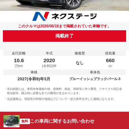
このクルマは2026/06/18まで掲載されていた車輛です。
掲載終了
走行距離
年式
修復歴
排気量
10.6
2020
660
なし
万km
(令和2)年
cc
車検
車体色
2027(令和9)年3月
ブルーイッシュブラックパール３
支払総額には、車両本体価格の他、保険料、税金、登録等に伴う費用、リサイクル預託金
相当額等、購入時に必要な全ての費用が含まれています。
当該価格は、登録等の時期や地域などについて一定の条件を付した価格になります。
この車両に関するお問い合わせ
無料