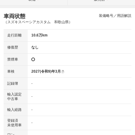
車両状態
装備略号／用語解説
（スズキスペーシアカスタム 和歌山県）
走行距離
10.6万km
修復歴
なし
禁煙車
車検
2027(令和9)年3月
?
記録簿
-
輸入認定
-
中古車
輸入経路
-
登録済
-
未使用車
ワン