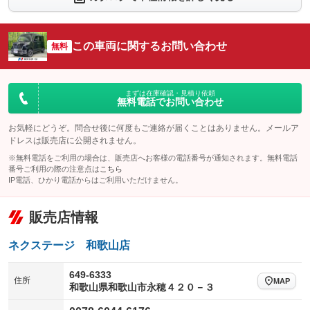
：装備なし
：装備なし
シートエアコン
全周囲カメラ
：装備なし
：装備なし
この車両に関するお問い合わせ
サイドカメラ
無料
ルーフレール
：装備なし
：装備なし
エアサスペンション
ヘッドライトウォッシャー
：装備なし
：装備なし
装備略号／用語解説
まずは在庫確認・見積り依頼
無料電話でお問い合わせ
お気軽にどうぞ。問合せ後に何度もご連絡が届くことはありません。メールア
ドレスは販売店に公開されません。
※無料電話をご利用の場合は、販売店へお客様の電話番号が通知されます。無料電話
番号ご利用の際の注意点は
こちら
IP電話、ひかり電話からはご利用いただけません。
販売店情報
ネクステージ 和歌山店
649-6333
住所
MAP
和歌山県和歌山市永穂４２０－３