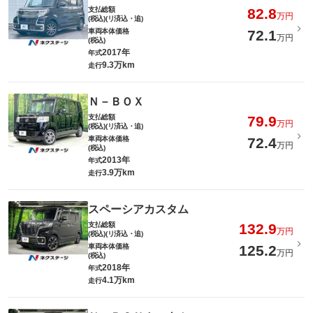
支払総額
82.8
万円
(税込)(リ済込・追)
車両本体価格
72.1
万円
(税込)
2017年
年式
9.3万km
走行
Ｎ－ＢＯＸ
支払総額
79.9
万円
(税込)(リ済込・追)
車両本体価格
72.4
万円
(税込)
2013年
年式
3.9万km
走行
スペーシアカスタム
支払総額
132.9
万円
(税込)(リ済込・追)
車両本体価格
125.2
万円
(税込)
2018年
年式
4.1万km
走行