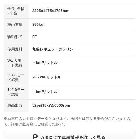
ダウンヒルアシストコントロール
：装備なし
アルミホイール：15インチ
全長×全幅
：装備あり
3395x1475x1785mm
×全高
パワーウィンドウ
盗難防止システム
：装備あり
：装備あり
革シート
ハーフレザーシート
：装備なし
：装備あり
車両重量
890kg
アイドリングストップ
ドライブレコーダー
：装備あり
：装備あり
キーレス
LEDヘッドランプ
：装備あり
：装備あり
USB入力端子
Bluetooth接続
駆動形式
FF
：装備なし
：装備あり
HID(キセノンライト)
ポータブルナビ
：装備なし
：装備なし
100V電源
クリーンディーゼル
使用燃料
無鉛レギュラーガソリン
：装備なし
：装備なし
バックカメラ
ETC
：装備あり
：装備あり
センターデフロック
：装備なし
WLTCモ
エアロ
スマートキー
－km/リットル
：装備なし
：装備あり
ード燃費
レンタカーアップ
展示・試乗車
：装備なし
：装備なし
ローダウン
ランフラットタイヤ
：装備なし
：装備なし
JC08モー
28.2km/リットル
ド燃費
電動格納ミラー
：装備あり
パワーシート
3列シート
：装備なし
：装備なし
10/15モー
装備略号／用語解説
－km/リットル
ド燃費
ベンチシート
フルフラットシート
：装備なし
：装備なし
チップアップシート
オットマン
最高出力
52ps(38kW)/6500rpm
：装備なし
：装備なし
電動格納サードシート
シートヒーター
：装備なし
：装備あり
※新車時のカタログデータとなります。実際とは異なる場合がございますの
で、詳細は販売店にご確認ください。
ウォークスルー
後席モニター
：装備なし
：装備なし
カタログで車種情報を詳しく見る
電動リアゲート
フロントカメラ