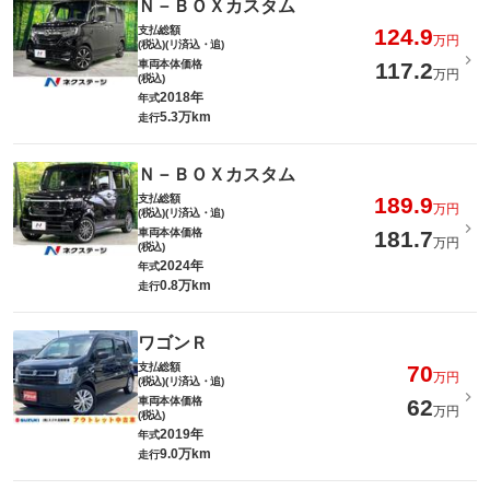
Ｎ－ＢＯＸカスタム
支払総額
124.9
万円
(税込)(リ済込・追)
車両本体価格
117.2
万円
(税込)
2018年
年式
5.3万km
走行
Ｎ－ＢＯＸカスタム
支払総額
189.9
万円
(税込)(リ済込・追)
車両本体価格
181.7
万円
(税込)
2024年
年式
0.8万km
走行
ワゴンＲ
支払総額
70
万円
(税込)(リ済込・追)
車両本体価格
62
万円
(税込)
2019年
年式
9.0万km
走行