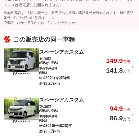
ドレスは販売店に公開されません。
※無料電話をご利用の場合は、販売店へお客様の電話番号が通知されます。無料電話
番号ご利用の際の注意点は
こちら
IP電話、ひかり電話からはご利用いただけません。
この販売店の同一車種
スペーシアカスタム
支払総額
149.9
万円
(税込)(リ済込)
車両本体価格
141.8
万円
(税込)
2021(令和3)年
年式
3.2万km
走行
スペーシアカスタム
支払総額
94.9
万円
(税込)(リ済込)
車両本体価格
86.9
万円
(税込)
2016(平成28)年
年式
3.3万km
走行