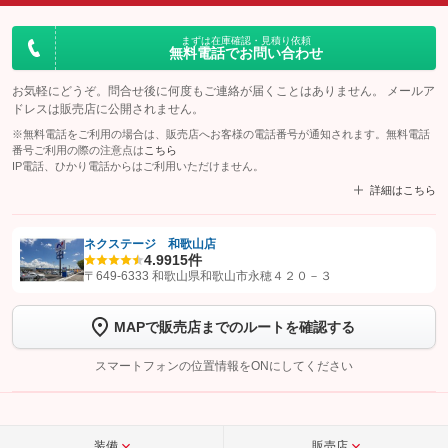
まずは在庫確認・見積り依頼
無料電話でお問い合わせ
お気軽にどうぞ。問合せ後に何度もご連絡が届くことはありません。 メールア
ドレスは販売店に公開されません。
※無料電話をご利用の場合は、販売店へお客様の電話番号が通知されます。無料電話
番号ご利用の際の注意点は
こちら
IP電話、ひかり電話からはご利用いただけません。
詳細はこちら
ネクステージ 和歌山店
4.9
915件
【STEP1】
認証画面でグーネットを友だち追加してから「許可する」ボタンを押
〒649-6333 和歌山県和歌山市永穂４２０－３
します
MAPで販売店までのルートを確認する
【STEP2】
トーク画面で
ボタンをタップして問い合わせを
完了してください。
スマートフォンの位置情報をONにしてください
こちら
装備
販売店