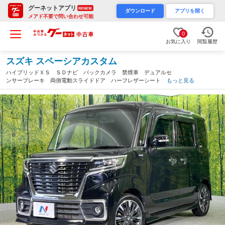
グーネットアプリ
RENEW
ダウンロード
アプリを開く
メアド不要で問い合わせ可能
0
お気に入り
閲覧履歴
スズキ スペーシアカスタム
ハイブリッドＸＳ ＳＤナビ バックカメラ 禁煙車 デュアルセ
ンサーブレーキ 両側電動スライドドア ハーフレザーシート シ
もっと見る
ートヒーター ドラレコ コーナーセンサー スマートキー ＬＥ
Ｄヘッド ＥＴＣ（和歌山県）