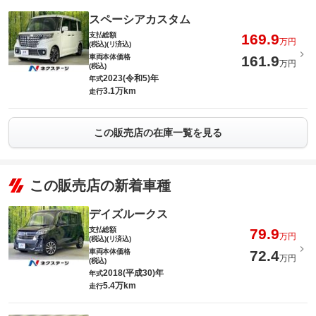
スペーシアカスタム
支払総額
169.9
万円
(税込)(リ済込)
車両本体価格
161.9
万円
(税込)
2023(令和5)年
年式
3.1万km
走行
この販売店の在庫一覧を見る
この販売店の新着車種
デイズルークス
支払総額
79.9
万円
(税込)(リ済込)
車両本体価格
72.4
万円
(税込)
2018(平成30)年
年式
5.4万km
走行