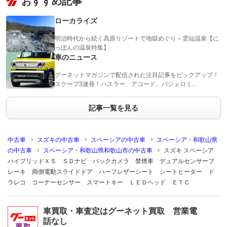
おすすめ記事
ローカライズ
明治時代から続く高原リゾートで地獄めぐり～雲仙温泉【に
っぽんの温泉特集】
車のニュース
グーネットマガジンで配信された注目記事をピックアップ！
スクープ3連発！ハスラー、アコード、パジェロミ…
記事一覧を見る
中古車
スズキの中古車
スペーシアの中古車
スペーシア・和歌山県
の中古車
スペーシア・和歌山県和歌山市の中古車
スズキ スペーシア
ハイブリッドＸＳ ＳＤナビ バックカメラ 禁煙車 デュアルセンサーブ
レーキ 両側電動スライドドア ハーフレザーシート シートヒーター ド
ラレコ コーナーセンサー スマートキー ＬＥＤヘッド ＥＴＣ
車買取・車査定はグーネット買取 営業電
話なし