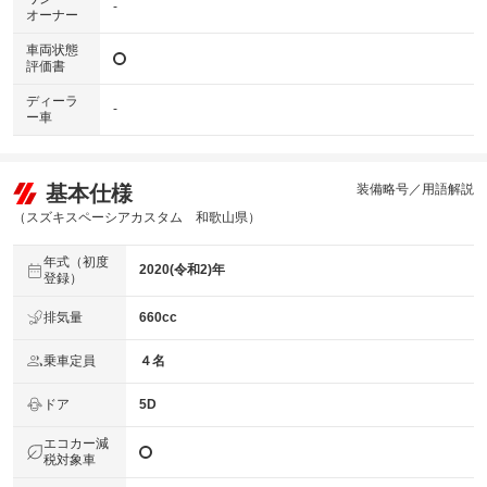
-
オーナー
車両状態
評価書
ディーラ
-
ー車
基本仕様
装備略号／用語解説
（スズキスペーシアカスタム 和歌山県）
年式（初度
2020(令和2)年
登録）
排気量
660cc
乗車定員
４名
ドア
5D
エコカー減
税対象車