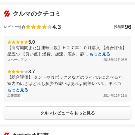
クルマのクチコミ
4.3
96
レビュー総合
投稿数
5.0
【所有期間または運転回数】Ｈ２７年１０月購入 【総合評価】
星五つ 【良い点】燃費、加速、広さ、静...
もっと見る
スペーシアン
2015年11月03日
3.7
【総合評価】 タントやＮボックスなどのライバルに比べると、
室内の広さはどれも多少の違いはあれよ同等レベル。甲乙つ...
もっと見る
工藤貴宏
2014年12月21日
クルマレビューをもっと見る