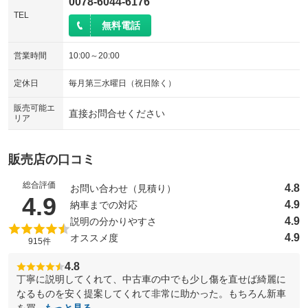
0078-6044-6176
TEL
無料電話
営業時間
10:00～20:00
定休日
毎月第三水曜日（祝日除く）
販売可能エ
直接お問合せください
リア
販売店の口コミ
総合評価
4.8
お問い合わせ（見積り）
（5点満点中）
4.9
4.9
納車までの対応
4.9
説明の分かりやすさ
4.9
オススメ度
915件
4.8
丁寧に説明してくれて、中古車の中でも少し傷を直せば綺麗に
なるものを安く提案してくれて非常に助かった。もちろん新車