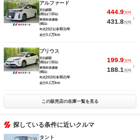
アルファード
支払総額
444.9
万円
(税込)(リ済込)
車両本体価格
431.8
万円
(税込)
2021(令和3)年
年式
3.1万km
走行
プリウス
支払総額
199.9
万円
(税込)(リ済込)
車両本体価格
188.1
万円
(税込)
2020(令和2)年
年式
4.1万km
走行
この販売店の在庫一覧を見る
探している条件に近いクルマ
タント