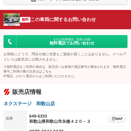
：装備なし
：装備なし
シートエアコン
全周囲カメラ
：装備なし
：装備なし
この車両に関するお問い合わせ
サイドカメラ
無料
ルーフレール
：装備なし
：装備なし
エアサスペンション
ヘッドライトウォッシャー
：装備なし
：装備なし
装備略号／用語解説
まずは在庫確認・見積り依頼
無料電話でお問い合わせ
お気軽にどうぞ。問合せ後に何度もご連絡が届くことはありません。メールア
ドレスは販売店に公開されません。
※無料電話をご利用の場合は、販売店へお客様の電話番号が通知されます。無料電話
番号ご利用の際の注意点は
こちら
IP電話、ひかり電話からはご利用いただけません。
販売店情報
ネクステージ 和歌山店
649-6333
住所
MAP
和歌山県和歌山市永穂４２０－３