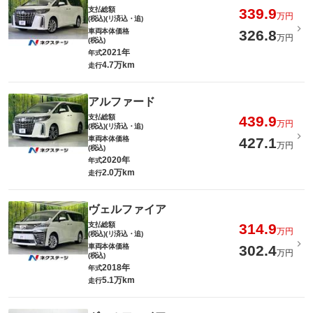
支払総額
339.9
万円
(税込)(リ済込・追)
車両本体価格
326.8
万円
(税込)
2021年
年式
4.7万km
走行
アルファード
支払総額
439.9
万円
(税込)(リ済込・追)
車両本体価格
427.1
万円
(税込)
2020年
年式
2.0万km
走行
ヴェルファイア
支払総額
314.9
万円
(税込)(リ済込・追)
車両本体価格
302.4
万円
(税込)
2018年
年式
5.1万km
走行