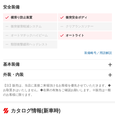
安全装備
横滑り防止装置
衝突安全ボディ
：装備あり
：装備あり
衝突被害軽減システム
クリアランスソナー
：装備なし
：装備なし
オートマチックハイビーム
オートライト
：装備なし
：装備あり
頸部衝撃緩和ヘッドレスト
：装備なし
装備略号／用語解説
基本装備
エアバッグ：運転席/助手席/サイド
外装・内装
：装備あり
スライドドア：両面電動
カーナビ：SDナビ
：装備あり
：装備あり
【注】販売は、当店に直接ご来場頂けるお客様を優先させていただきます。◆
お取置きはいたしません。◆在庫の有無をご確認お願いします。※販売は一般
サンルーフ
ABS
TV：フルセグ
：装備なし
：装備あり
：装備あり
のお客様に限ります。
エアコン
Wエアコン
オーディオ：CDまたはCDチェンジャー／ミュージックプレイヤー接続
：装備あり
：装備あり
：装備あり
可／ミュージックサーバー
リフトアップ
パワーステアリング
カタログ情報(新車時)
：装備なし
：装備あり
ビジュアル：-／DVD再生
：装備あり