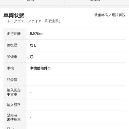
車両状態
装備略号／用語解説
（トヨタヴェルファイア 和歌山県）
走行距離
5.9万km
修復歴
なし
禁煙車
車検
車検整備付
?
記録簿
-
輸入認定
-
中古車
輸入経路
-
登録済
-
未使用車
ワン