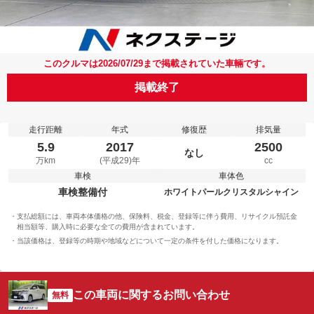
このクルマは2026/07/29まで掲載されていた車輛です。
掲載終了
走行距離
年式
修復歴
排気量
5.9
2017
2500
なし
万km
(平成29)年
cc
車検
車体色
車検整備付
ホワイトパールクリスタルシャイン
支払総額には、車両本体価格の他、保険料、税金、登録等に伴う費用、リサイクル預託金
相当額等、購入時に必要な全ての費用が含まれています。
当該価格は、登録等の時期や地域などについて一定の条件を付した価格になります。
この車両に関するお問い合わせ
無料