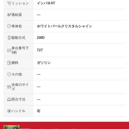
ミッション
インパネAT
過給器
―
車体色
ホワイトパールクリスタルシャイン
駆動方式
2WD
車台番号下
727
3桁
燃料
ガソリン
その他
―
全体のサイ
―
ズ
荷台寸法
―
ハンドル
右