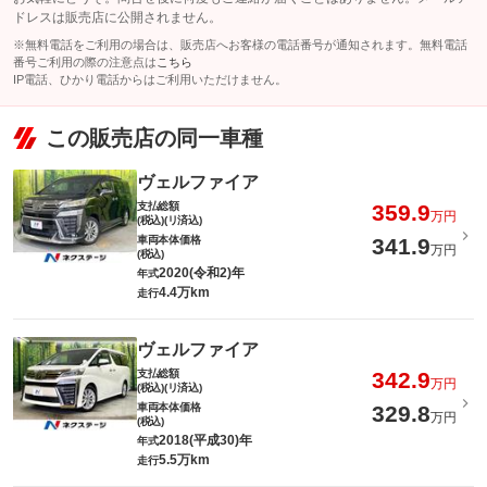
ドレスは販売店に公開されません。
※無料電話をご利用の場合は、販売店へお客様の電話番号が通知されます。無料電話
番号ご利用の際の注意点は
こちら
IP電話、ひかり電話からはご利用いただけません。
この販売店の同一車種
ヴェルファイア
支払総額
359.9
万円
(税込)(リ済込)
車両本体価格
341.9
万円
(税込)
2020(令和2)年
年式
4.4万km
走行
ヴェルファイア
支払総額
342.9
万円
(税込)(リ済込)
車両本体価格
329.8
万円
(税込)
2018(平成30)年
年式
5.5万km
走行