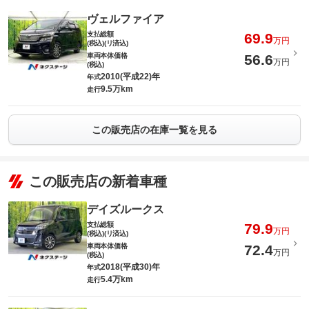
ヴェルファイア
支払総額
69.9
万円
(税込)(リ済込)
車両本体価格
56.6
万円
(税込)
2010(平成22)年
年式
9.5万km
走行
この販売店の在庫一覧を見る
この販売店の新着車種
デイズルークス
支払総額
79.9
万円
(税込)(リ済込)
車両本体価格
72.4
万円
(税込)
2018(平成30)年
年式
5.4万km
走行