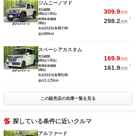
ジムニーノマド
支払総額
309.9
万円
(税込)(リ済込)
車両本体価格
298.2
万円
(税込)
2025(令和7)年
年式
80km
走行
スペーシアカスタム
支払総額
169.9
万円
(税込)(リ済込)
車両本体価格
161.9
万円
(税込)
2023(令和5)年
年式
3.1万km
走行
この販売店の在庫一覧を見る
探している条件に近いクルマ
アルファード