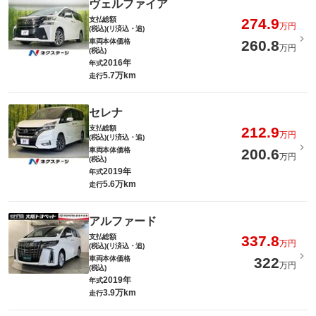
ヴェルファイア
支払総額
274.9
万円
(税込)(リ済込・追)
車両本体価格
260.8
万円
(税込)
2016年
年式
5.7万km
走行
セレナ
支払総額
212.9
万円
(税込)(リ済込・追)
車両本体価格
200.6
万円
(税込)
2019年
年式
5.6万km
走行
アルファード
支払総額
337.8
万円
(税込)(リ済込・追)
車両本体価格
322
万円
(税込)
2019年
年式
3.9万km
走行