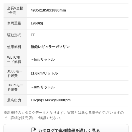
ダウンヒルアシストコントロール
：装備なし
アルミホイール：18インチ
全長×全幅
：装備あり
4935x1850x1880mm
×全高
パワーウィンドウ
盗難防止システム
：装備あり
：装備あり
革シート
ハーフレザーシート
：装備なし
：装備なし
車両重量
1960kg
アイドリングストップ
ドライブレコーダー
：装備なし
：装備あり
キーレス
LEDヘッドランプ
：装備あり
：装備あり
USB入力端子
Bluetooth接続
駆動形式
FF
：装備なし
：装備あり
HID(キセノンライト)
ポータブルナビ
：装備なし
：装備なし
100V電源
クリーンディーゼル
使用燃料
無鉛レギュラーガソリン
：装備なし
：装備なし
バックカメラ
ETC
：装備あり
：装備あり
センターデフロック
：装備なし
WLTCモ
エアロ
スマートキー
－km/リットル
：装備なし
：装備あり
ード燃費
レンタカーアップ
展示・試乗車
：装備なし
：装備なし
ローダウン
ランフラットタイヤ
：装備なし
：装備なし
JC08モー
11.6km/リットル
ド燃費
電動格納ミラー
：装備あり
パワーシート
3列シート
：装備なし
：装備あり
10/15モー
装備略号／用語解説
－km/リットル
ド燃費
ベンチシート
フルフラットシート
：装備なし
：装備なし
チップアップシート
オットマン
最高出力
182ps(134kW)/6000rpm
：装備なし
：装備なし
電動格納サードシート
シートヒーター
：装備なし
：装備なし
※新車時のカタログデータとなります。実際とは異なる場合がございますの
で、詳細は販売店にご確認ください。
ウォークスルー
後席モニター
：装備なし
：装備あり
カタログで車種情報を詳しく見る
電動リアゲート
フロントカメラ