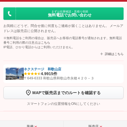
まずは在庫確認・見積り依頼
無料電話でお問い合わせ
お気軽にどうぞ。問合せ後に何度もご連絡が届くことはありません。 メールア
ドレスは販売店に公開されません。
※無料電話をご利用の場合は、販売店へお客様の電話番号が通知されます。無料電話
番号ご利用の際の注意点は
こちら
IP電話、ひかり電話からはご利用いただけません。
詳細はこちら
ネクステージ 和歌山店
4.9
915件
【STEP1】
認証画面でグーネットを友だち追加してから「許可する」ボタンを押
〒649-6333 和歌山県和歌山市永穂４２０－３
します
MAPで販売店までのルートを確認する
【STEP2】
トーク画面で
ボタンをタップして問い合わせを
完了してください。
スマートフォンの位置情報をONにしてください
こちら
装備
販売店