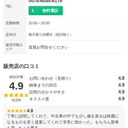
0078-6044-6176
TEL
無料電話
営業時間
10:00～20:00
定休日
毎月第三水曜日（祝日除く）
販売可能エ
直接お問合せください
リア
販売店の口コミ
総合評価
4.8
お問い合わせ（見積り）
（5点満点中）
4.9
4.9
納車までの対応
4.9
説明の分かりやすさ
4.9
オススメ度
915件
4.8
丁寧に説明してくれて、中古車の中でも少し傷を直せば綺麗に
なるものを安く提案してくれて非常に助かった。もちろん新車