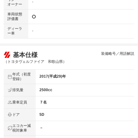
-
オーナー
車両状態
評価書
ディーラ
-
ー車
基本仕様
装備略号／用語解説
（トヨタヴェルファイア 和歌山県）
年式（初度
2017(平成29)年
登録）
排気量
2500cc
乗車定員
７名
ドア
5D
エコカー減
－
税対象車