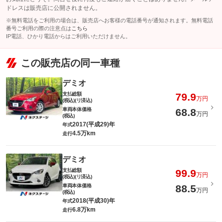
ドレスは販売店に公開されません。
※無料電話をご利用の場合は、販売店へお客様の電話番号が通知されます。無料電話
番号ご利用の際の注意点は
こちら
IP電話、ひかり電話からはご利用いただけません。
この販売店の同一車種
デミオ
支払総額
79.9
万円
(税込)(リ済込)
車両本体価格
68.8
万円
(税込)
2017(平成29)年
年式
4.5万km
走行
デミオ
支払総額
99.9
万円
(税込)(リ済込)
車両本体価格
88.5
万円
(税込)
2018(平成30)年
年式
6.8万km
走行