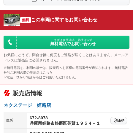
シートエアコン
全周囲カメラ
：装備なし
：装備なし
サイドカメラ
ルーフレール
この車両に関するお問い合わせ
：装備なし
無料
：装備なし
エアサスペンション
ヘッドライトウォッシャー
：装備なし
：装備なし
装備略号／用語解説
まずは在庫確認・見積り依頼
無料電話でお問い合わせ
お気軽にどうぞ。問合せ後に何度もご連絡が届くことはありません。メールア
ドレスは販売店に公開されません。
※無料電話をご利用の場合は、販売店へお客様の電話番号が通知されます。無料電話
番号ご利用の際の注意点は
こちら
IP電話、ひかり電話からはご利用いただけません。
販売店情報
ネクステージ 姫路店
672-8078
住所
MAP
兵庫県姫路市飾磨区英賀１９５４－１