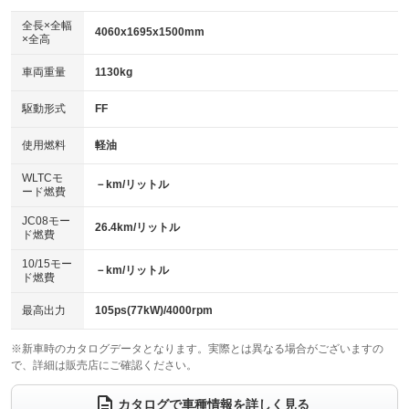
ダウンヒルアシストコントロール
アルミホイール：16インチ
：装備なし
：装備あり
全長×全幅
4060x1695x1500mm
×全高
パワーウィンドウ
盗難防止システム
革シート
ハーフレザーシート
：装備あり
：装備あり
：装備なし
：装備なし
車両重量
1130kg
アイドリングストップ
ドライブレコーダー
キーレス
LEDヘッドランプ
：装備あり
：装備なし
：装備あり
：装備あり
USB入力端子
Bluetooth接続
駆動形式
FF
HID(キセノンライト)
ポータブルナビ
：装備あり
：装備あり
：装備なし
：装備なし
100V電源
クリーンディーゼル
バックカメラ
ETC
使用燃料
軽油
：装備なし
：装備なし
：装備あり
：装備あり
センターデフロック
エアロ
スマートキー
：装備なし
WLTCモ
：装備なし
：装備あり
－km/リットル
ード燃費
レンタカーアップ
展示・試乗車
ローダウン
ランフラットタイヤ
：装備なし
：装備なし
：装備なし
：装備なし
JC08モー
26.4km/リットル
ド燃費
電動格納ミラー
パワーシート
3列シート
：装備あり
：装備なし
：装備なし
10/15モー
装備略号／用語解説
－km/リットル
ベンチシート
フルフラットシート
ド燃費
：装備なし
：装備なし
チップアップシート
オットマン
：装備なし
：装備なし
最高出力
105ps(77kW)/4000rpm
電動格納サードシート
シートヒーター
：装備なし
：装備あり
※新車時のカタログデータとなります。実際とは異なる場合がございますの
で、詳細は販売店にご確認ください。
ウォークスルー
後席モニター
：装備なし
：装備なし
電動リアゲート
フロントカメラ
カタログで車種情報を詳しく見る
：装備なし
：装備なし