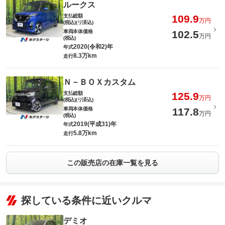
ルークス
支払総額
109.9
万円
(税込)(リ済込)
車両本体価格
102.5
万円
(税込)
2020(令和2)年
年式
8.3万km
走行
Ｎ－ＢＯＸカスタム
支払総額
125.9
万円
(税込)(リ済込)
車両本体価格
117.8
万円
(税込)
2019(平成31)年
年式
5.8万km
走行
この販売店の在庫一覧を見る
探している条件に近いクルマ
デミオ