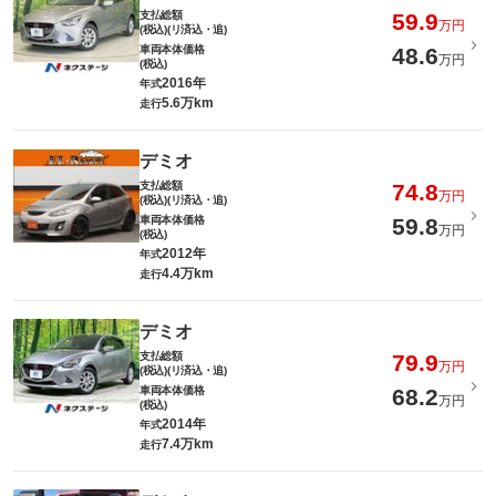
支払総額
59.9
万円
(税込)(リ済込・追)
車両本体価格
48.6
万円
(税込)
2016年
年式
5.6万km
走行
デミオ
支払総額
74.8
万円
(税込)(リ済込・追)
車両本体価格
59.8
万円
(税込)
2012年
年式
4.4万km
走行
デミオ
支払総額
79.9
万円
(税込)(リ済込・追)
車両本体価格
68.2
万円
(税込)
2014年
年式
7.4万km
走行