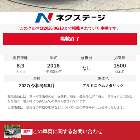
このクルマは2026/06/18まで掲載されていた車輛です。
掲載終了
走行距離
年式
修復歴
排気量
8.3
2016
1500
なし
万km
(平成28)年
cc(D)
車検
車体色
2027(令和9)年9月
アルミニウムメタリック
支払総額には、車両本体価格の他、保険料、税金、登録等に伴う費用、リサイクル預託金
相当額等、購入時に必要な全ての費用が含まれています。
当該価格は、登録等の時期や地域などについて一定の条件を付した価格になります。
この車両に関するお問い合わせ
無料