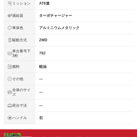
ミッション
AT6速
過給器
ターボチャージャー
車体色
アルミニウムメタリック
駆動方式
2WD
車台番号下
792
3桁
燃料
軽油
その他
―
全体のサイ
―
ズ
荷台寸法
―
ハンドル
右