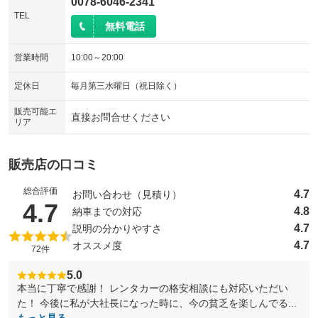
0078-6046-2341
TEL
無料電話
営業時間
10:00～20:00
定休日
毎月第三水曜日（祝日除く）
販売可能エ
直接お問合せください
リア
販売店の口コミ
総合評価
4.7
お問い合わせ（見積り）
（5点満点中）
4.7
4.8
納車までの対応
4.7
説明の分かりやすさ
4.7
オススメ度
72件
5.0
本当に丁寧で感謝！ レンタカーの格安相談にも対応いただい
た！ 今後に私が大社長になった時に、今の貧乏を楽しんでる...