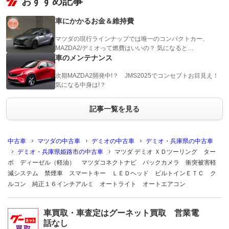
おすすめ記事
車にかかるお金＆維持費
マツダの現行ラインナップでは唯一のコンパクトカー、
MAZDA2/デミオって燃費はいいの？ 気になると…
車のメンテナンス
次期MAZDA2開発中!？ JMS2025でコンセプトお目見え！
気になる中身は!？
記事一覧を見る
中古車
マツダの中古車
デミオの中古車
デミオ・兵庫県の中古車
デミオ・兵庫県姫路市の中古車
マツダ デミオ ＸＤツーリング ター
ボ ディーゼル（軽油） マツダコネクトナビ バックカメラ 衝突被害軽
減システム 禁煙車 スマートキー ＬＥＤヘッド ビルトインＥＴＣ ク
ルコン 純正１６インチアルミ オートライト オートエアコン
車買取・車査定はグーネット買取 営業電
話なし