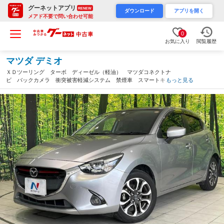
グーネットアプリ
RENEW
ダウンロード
アプリを開く
メアド不要で問い合わせ可能
0
お気に入り
閲覧履歴
マツダ デミオ
ＸＤツーリング ターボ ディーゼル（軽油） マツダコネクトナ
ビ バックカメラ 衝突被害軽減システム 禁煙車 スマートキ
もっと見る
ー ＬＥＤヘッド ビルトインＥＴＣ クルコン 純正１６インチ
アルミ オートライト オートエアコン（兵庫県）