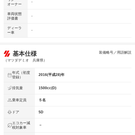
-
オーナー
車両状態
-
評価書
ディーラ
-
ー車
基本仕様
装備略号／用語解説
（マツダデミオ 兵庫県）
年式（初度
2016(平成28)年
登録）
排気量
1500cc(D)
乗車定員
５名
ドア
5D
エコカー減
－
税対象車