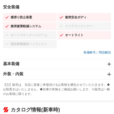
安全装備
横滑り防止装置
衝突安全ボディ
：装備あり
：装備あり
衝突被害軽減システム
クリアランスソナー
：装備あり
：装備なし
オートマチックハイビーム
オートライト
：装備なし
：装備あり
頸部衝撃緩和ヘッドレスト
：装備なし
装備略号／用語解説
基本装備
エアバッグ：運転席/助手席/サイド
外装・内装
：装備あり
スライドドア
カーナビ：SDナビ
：装備なし
：装備あり
【注】販売は、当店に直接ご来場頂けるお客様を優先させていただきます。◆
お取置きはいたしません。◆在庫の有無をご確認お願いします。※販売は一般
サンルーフ
ABS
TV：フルセグ
：装備なし
：装備あり
：装備あり
のお客様に限ります。
エアコン
Wエアコン
オーディオ：CDまたはCDチェンジャー
：装備あり
：装備なし
：装備あり
リフトアップ
パワーステアリング
カタログ情報(新車時)
ビジュアル：-／DVD再生
：装備なし
：装備あり
：装備あり