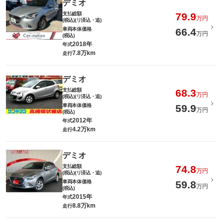
デミオ
支払総額
79.9
万円
(税込)(リ済込・追)
車両本体価格
66.4
万円
(税込)
2018年
年式
7.8万km
走行
デミオ
支払総額
68.3
万円
(税込)(リ済込・追)
車両本体価格
59.9
万円
(税込)
2012年
年式
4.2万km
走行
デミオ
支払総額
74.8
万円
(税込)(リ済込・追)
車両本体価格
59.8
万円
(税込)
2015年
年式
8.8万km
走行