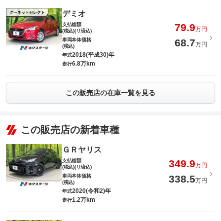
デミオ
グーネットセレクト
支払総額
79.9
万円
(税込)(リ済込)
車両本体価格
68.7
万円
(税込)
2018(平成30)年
年式
6.8万km
走行
この販売店の在庫一覧を見る
この販売店の新着車種
ＧＲヤリス
支払総額
349.9
万円
(税込)(リ済込)
車両本体価格
338.5
万円
(税込)
2020(令和2)年
年式
1.2万km
走行