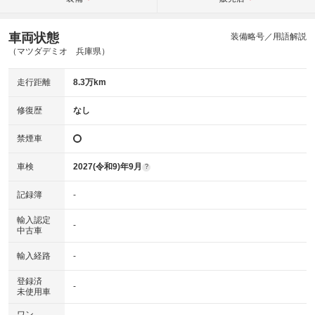
車両状態
装備略号／用語解説
（マツダデミオ 兵庫県）
走行距離
8.3万km
修復歴
なし
禁煙車
車検
2027(令和9)年9月
?
記録簿
-
輸入認定
-
中古車
輸入経路
-
登録済
-
未使用車
ワン