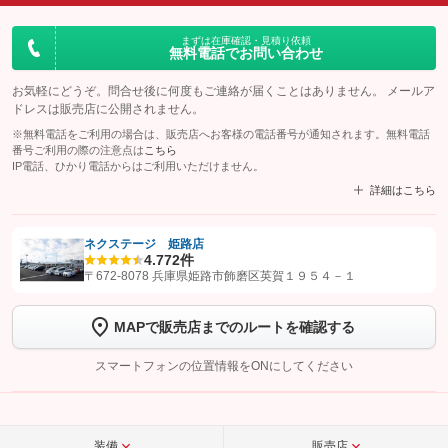
まずは在庫確認・見積り依頼
無料電話でお問い合わせ
お気軽にどうぞ。問合せ後に何度もご連絡が届くことはありません。 メールア
ドレスは販売店に公開されません。
※無料電話をご利用の場合は、販売店へお客様の電話番号が通知されます。無料電話
番号ご利用の際の注意点は
こちら
IP電話、ひかり電話からはご利用いただけません。
詳細はこちら
ネクステージ 姫路店
4.7
72件
【STEP1】
認証画面でグーネットを友だち追加してから「許可する」ボタンを押
〒672-8078 兵庫県姫路市飾磨区英賀１９５４－１
します
MAPで販売店までのルートを確認する
【STEP2】
トーク画面で
ボタンをタップして問い合わせを
完了してください。
スマートフォンの位置情報をONにしてください
こちら
装備
販売店