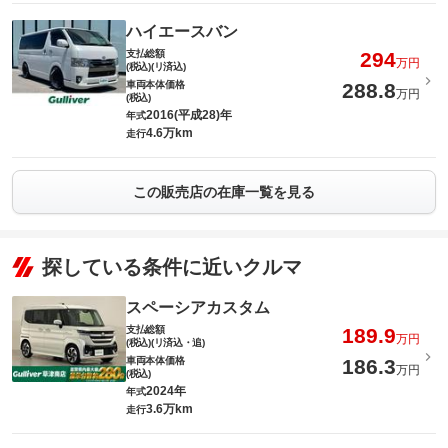
ハイエースバン
支払総額
294
万円
(税込)(リ済込)
車両本体価格
288.8
万円
(税込)
2016(平成28)年
年式
4.6万km
走行
この販売店の在庫一覧を見る
探している条件に近いクルマ
スペーシアカスタム
支払総額
189.9
万円
(税込)(リ済込・追)
車両本体価格
186.3
万円
(税込)
2024年
年式
3.6万km
走行