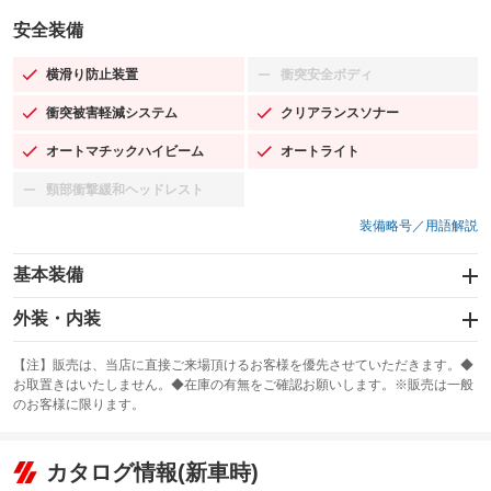
安全装備
横滑り防止装置
衝突安全ボディ
：装備あり
：装備なし
衝突被害軽減システム
クリアランスソナー
：装備あり
：装備あり
オートマチックハイビーム
オートライト
：装備あり
：装備あり
頸部衝撃緩和ヘッドレスト
：装備なし
装備略号／用語解説
基本装備
エアバッグ：運転席/助手席/サイド
外装・内装
：装備あり
スライドドア：両面電動
カーナビ：メモリーナビ他
：装備あり
：装備あり
【注】販売は、当店に直接ご来場頂けるお客様を優先させていただきます。◆
お取置きはいたしません。◆在庫の有無をご確認お願いします。※販売は一般
サンルーフ
ABS
TV：フルセグ
：装備なし
：装備あり
：装備あり
のお客様に限ります。
エアコン
Wエアコン
オーディオ：ミュージックプレイヤー接続可
：装備あり
：装備なし
：装備あり
リフトアップ
パワーステアリング
カタログ情報(新車時)
ビジュアル
：装備なし
：装備あり
：装備なし