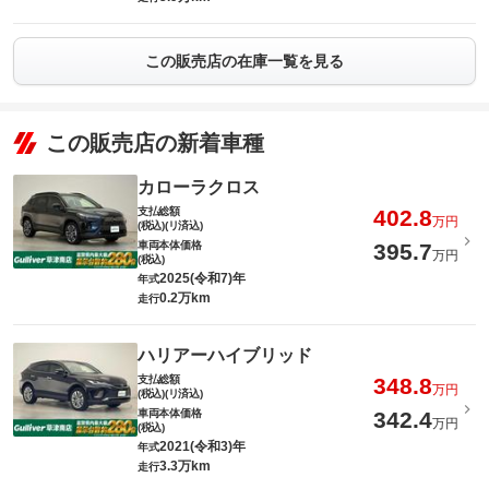
この販売店の在庫一覧を見る
この販売店の新着車種
カローラクロス
支払総額
402.8
万円
(税込)(リ済込)
車両本体価格
395.7
万円
(税込)
2025(令和7)年
年式
0.2万km
走行
ハリアーハイブリッド
支払総額
348.8
万円
(税込)(リ済込)
車両本体価格
342.4
万円
(税込)
2021(令和3)年
年式
3.3万km
走行