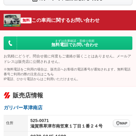
シートエアコン
全周囲カメラ
：装備なし
：装備あり
サイドカメラ
ルーフレール
この車両に関するお問い合わせ
：装備あり
無料
：装備なし
エアサスペンション
ヘッドライトウォッシャー
：装備なし
：装備なし
装備略号／用語解説
まずは在庫確認・見積り依頼
無料電話でお問い合わせ
お気軽にどうぞ。問合せ後に何度もご連絡が届くことはありません。メールア
ドレスは販売店に公開されません。
※無料電話をご利用の場合は、販売店へお客様の電話番号が通知されます。無料電話
番号ご利用の際の注意点は
こちら
IP電話、ひかり電話からはご利用いただけません。
販売店情報
ガリバー草津南店
525-0071
住所
MAP
滋賀県草津市南笠東１丁目１番２４号