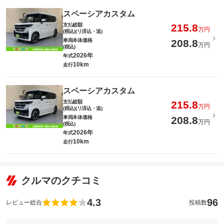
スペーシアカスタム
支払総額
215.8
万円
(税込)(リ済込・追)
車両本体価格
208.8
万円
(税込)
2026年
年式
10km
走行
スペーシアカスタム
支払総額
215.8
万円
(税込)(リ済込・追)
車両本体価格
208.8
万円
(税込)
2026年
年式
10km
走行
クルマのクチコミ
4.3
96
レビュー総合
投稿数