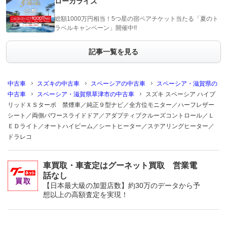
ローカライズ
総額1000万円相当！5つ星の宿ペアチケット当たる「夏のト
ラベルキャンペーン」開催中!!
記事一覧を見る
中古車
スズキの中古車
スペーシアの中古車
スペーシア・滋賀県の
中古車
スペーシア・滋賀県草津市の中古車
スズキ スペーシア ハイブ
リッドＸＳターボ 禁煙車／純正９型ナビ／全方位モニター／ハーフレザー
シート／両側パワースライドドア／アダプティブクルーズコントロール／Ｌ
ＥＤライト／オートハイビーム／シートヒーター／ステアリングヒーター／
ドラレコ
車買取・車査定はグーネット買取 営業電
話なし
【日本最大級の加盟店数】約30万のデータから予
想以上の高額査定を実現！