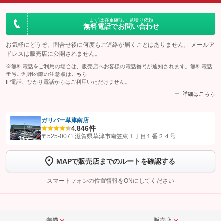
まずは在庫確認・見積り依頼
無料電話でお問い合わせ
お気軽にどうぞ。問合せ後に何度もご連絡が届くことはありません。 メールア
ドレスは販売店に公開されません。
※無料電話をご利用の場合は、販売店へお客様の電話番号が通知されます。無料電話
番号ご利用の際の注意点は
こちら
IP電話、ひかり電話からはご利用いただけません。
詳細はこちら
ガリバー草津南店
4.8
46件
【STEP1】
認証画面でグーネットを友だち追加してから「許可する」ボタンを押
〒525-0071 滋賀県草津市南笠東１丁目１番２４号
します
MAPで販売店までのルートを確認する
【STEP2】
トーク画面で
ボタンをタップして問い合わせを
完了してください。
スマートフォンの位置情報をONにしてください
こちら
装備
販売店