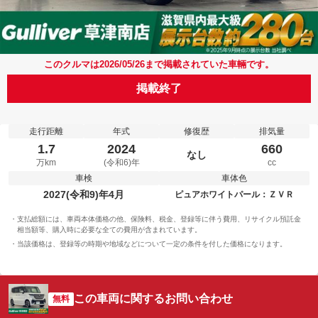
このクルマは2026/05/26まで掲載されていた車輛です。
掲載終了
走行距離
年式
修復歴
排気量
1.7
2024
660
なし
万km
(令和6)年
cc
車検
車体色
2027(令和9)年4月
ピュアホワイトパール：ＺＶＲ
支払総額には、車両本体価格の他、保険料、税金、登録等に伴う費用、リサイクル預託金
相当額等、購入時に必要な全ての費用が含まれています。
当該価格は、登録等の時期や地域などについて一定の条件を付した価格になります。
この車両に関するお問い合わせ
無料