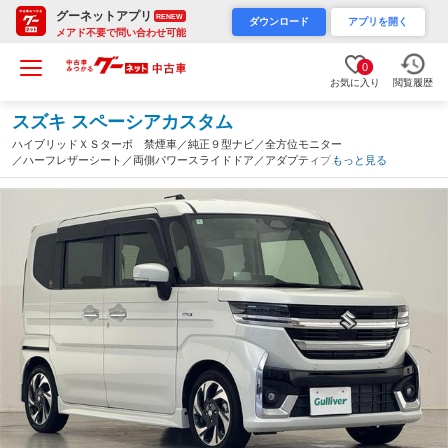
グーネットアプリ
RENEW
ダウンロード
アプリを開く
メアド不要で問い合わせ可能
0
お気に入り
閲覧履歴
スズキ スペーシアカスタム
ハイブリッドＸＳターボ 禁煙車／純正９型ナビ／全方位モニター
／ハーフレザーシート／両側パワースライドドア／アダプティブク
もっと見る
ルーズコントロール／ＬＥＤライト／オートハイビーム／シートヒ
ーター／ステアリングヒーター／ドラレコ（滋賀県）