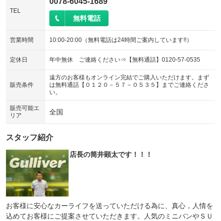
0078-6045-1689
TEL
無料電話
営業時間
10:00-20:00（無料電話は24時間ご案内しています!!）
定休日
年中無休 ご連絡ください⇒【無料通話】0120-57-0535
遠方のお客様もオンライン完結でご購入いただけます。まず
販売条件
は無料通話【０１２０－５７－０５３５】までご連絡くださ
い。
販売可能エ
全国
リア
スタッフ紹介
店長の筒井顕太です！！！
お客様に安心なカーライフを送っていただける為に、真心，人情を
込めてお客様にご提案させていただきます。人気のミニバンやＳＵ