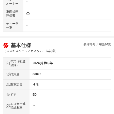
-
オーナー
車両状態
評価書
ディーラ
-
ー車
基本仕様
装備略号／用語解説
（スズキスペーシアカスタム 滋賀県）
年式（初度
2024(令和6)年
登録）
排気量
660cc
乗車定員
４名
ドア
5D
エコカー減
－
税対象車