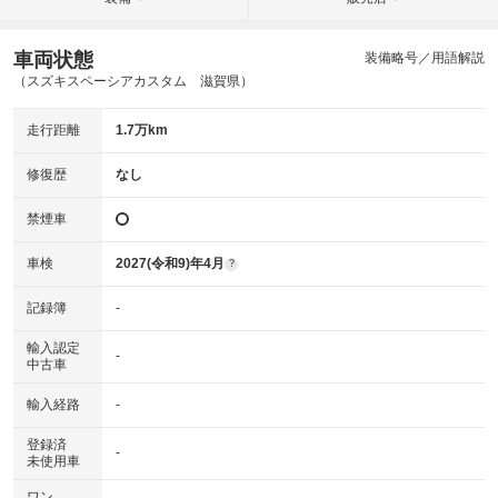
車両状態
装備略号／用語解説
（スズキスペーシアカスタム 滋賀県）
走行距離
1.7万km
修復歴
なし
禁煙車
車検
2027(令和9)年4月
?
記録簿
-
輸入認定
-
中古車
輸入経路
-
登録済
-
未使用車
ワン