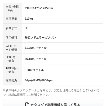
ダウンヒルアシストコントロール
アルミホイール：15インチ
：装備なし
：装備あり
全長×全幅
3395x1475x1785mm
×全高
パワーウィンドウ
盗難防止システム
革シート
ハーフレザーシート
：装備あり
：装備あり
：装備なし
：装備なし
車両重量
910kg
アイドリングストップ
ドライブレコーダー
キーレス
LEDヘッドランプ
：装備あり
：装備あり
：装備あり
：装備あり
USB入力端子
Bluetooth接続
駆動形式
FF
HID(キセノンライト)
ポータブルナビ
：装備あり
：装備あり
：装備なし
：装備なし
100V電源
クリーンディーゼル
バックカメラ
ETC
使用燃料
無鉛レギュラーガソリン
：装備なし
：装備なし
：装備あり
：装備あり
センターデフロック
エアロ
スマートキー
：装備なし
WLTCモ
：装備なし
：装備あり
21.9km/リットル
ード燃費
レンタカーアップ
展示・試乗車
ローダウン
ランフラットタイヤ
：装備なし
：装備なし
：装備なし
：装備なし
JC08モー
26.1km/リットル
ド燃費
電動格納ミラー
パワーシート
3列シート
：装備なし
：装備なし
：装備なし
10/15モー
装備略号／用語解説
－km/リットル
ベンチシート
フルフラットシート
ド燃費
：装備あり
：装備あり
チップアップシート
オットマン
：装備なし
：装備あり
最高出力
64ps(47kW)/6000rpm
電動格納サードシート
シートヒーター
：装備なし
：装備あり
※新車時のカタログデータとなります。実際とは異なる場合がございますの
で、詳細は販売店にご確認ください。
ウォークスルー
後席モニター
：装備なし
：装備なし
電動リアゲート
フロントカメラ
カタログで車種情報を詳しく見る
：装備なし
：装備あり