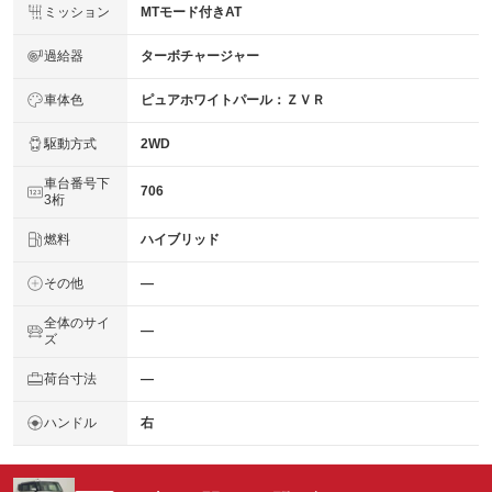
ミッション
MTモード付きAT
過給器
ターボチャージャー
車体色
ピュアホワイトパール：ＺＶＲ
駆動方式
2WD
車台番号下
706
3桁
燃料
ハイブリッド
その他
―
全体のサイ
―
ズ
荷台寸法
―
ハンドル
右