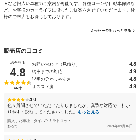
Ｖなど幅広い車種のご案内が可能です。各種ローンや自動車保険な
ど、お客様のカーライフに沿ったご提案をさせていただきます。皆
様のご来店をお待ちしております。
メッセージをもっと見る
販売店の口コミ
総合評価
4.8
お問い合わせ（見積り）
（5点満点中）
4.8
4.9
納車までの対応
4.8
説明の分かりやすさ
4.8
オススメ度
46件
4.0
色々質問させていただいたりしましたが、真摯な対応で、わか
りやすく説明してくださいました。
もっと見る
購入した車種：ダイハツミラトコット
わるつ
2024年09月16日