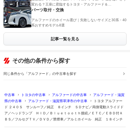
変わる？王座に君臨するトヨタ・アルファード＆…
パーツ取付・交換
アルファードのホイール選び｜失敗しないサイズと30系・40
系おすすめモデル8選
記事一覧を見る
その他の条件から探す
同じ条件から「アルファード」の中古車を探す
中古車
トヨタの中古車
アルファードの中古車
アルファード・滋賀
県の中古車
アルファード・滋賀県草津市の中古車
トヨタ アルファー
ド ２４０Ｓ サンルーフ／純正 ８インチ ＳＤナビ／両側電動スライドド
ア／ヘッドランプ ＨＩＤ／Ｂｌｕｅｔｏｏｔｈ接続／ＥＴＣ／ＥＢＤ付Ａ
ＢＳ／フルセグＴＶ／ＤＶＤ／禁煙車／アルミホイール 純正 １８インチ