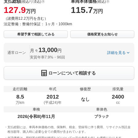
支払総額
車両本体価格
(税込/リ済込)
(税込)
127.9
115.7
万円
万円
（諸費用12.2万円を含む）
法定整備：
整備付
保証：
1ヶ月・1000km
希望予算で相談してみる
価格変更をお知らせ
13,000
月々
円
通常ローン
詳細を見る
実質年率7.9%・96回
ローンについて相談する
走行距離
年式
修復歴
排気量
8.5
2012
2400
なし
万km
(平成24)年
cc
車検
車体色
2026(令和8)年11月
ブラック
支払総額には、車両本体価格の他、保険料、税金、登録等に伴う費用、リサイクル預託金
相当額等、購入時に必要な全ての費用が含まれています。
当該価格は、登録等の時期や地域などについて一定の条件を付した価格になります。