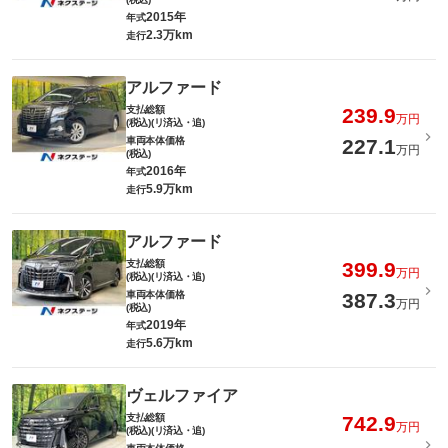
2015年
年式
2.3万km
走行
アルファード
支払総額
239.9
万円
(税込)(リ済込・追)
車両本体価格
227.1
万円
(税込)
2016年
年式
5.9万km
走行
アルファード
支払総額
399.9
万円
(税込)(リ済込・追)
車両本体価格
387.3
万円
(税込)
2019年
年式
5.6万km
走行
ヴェルファイア
支払総額
742.9
万円
(税込)(リ済込・追)