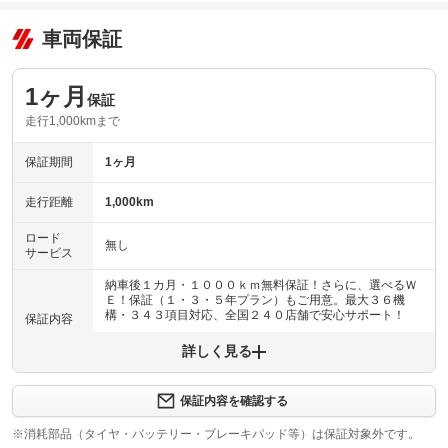
車両保証
1ヶ月
保証
走行1,000kmまで
保証期間
1ヶ月
走行距離
1,000km
ロード
無し
サービス
納車後１カ月・１０００ｋｍ無料保証！さらに、選べるＷ
Ｅ！保証（１・３・５年プラン）もご用意。最大３６機
構・３４３項目対応、全国２４０店舗で安心サポート！
保証内容
詳しく見る
保証内容について問い合わせる
納車後１ヶ月・１０００ｋｍ以内は３６機構・３４３項目
保証項目
を保証いたします。詳しくは販売店までお問い合わせ下さ
保証内容を確認する
い。
※消耗部品（タイヤ・バッテリー・ブレーキパッド等）は保証対象外です。