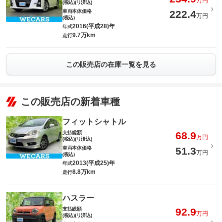
万円
(税込)(リ済込)
車両本体価格
222.4
万円
(税込)
2016(平成28)年
年式
9.7万km
走行
この販売店の在庫一覧を見る
この販売店の新着車種
フィットシャトル
支払総額
68.9
万円
(税込)(リ済込)
車両本体価格
51.3
万円
(税込)
2013(平成25)年
年式
8.8万km
走行
ハスラー
支払総額
92.9
万円
(税込)(リ済込)