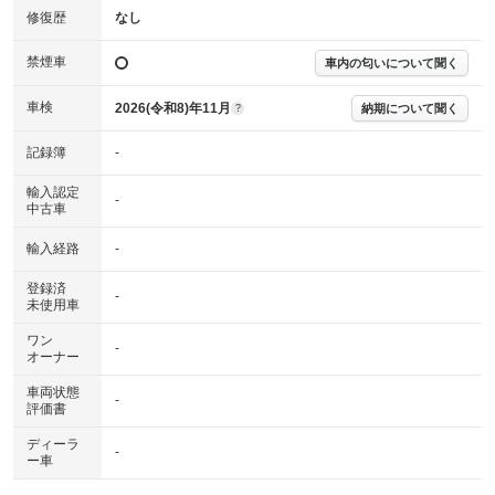
修復歴
なし
禁煙車
車内の匂いについて聞く
車検
2026(令和8)年11月
納期について聞く
?
記録簿
-
輸入認定
-
中古車
輸入経路
-
登録済
-
未使用車
ワン
-
オーナー
車両状態
-
評価書
ディーラ
-
ー車