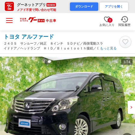
グーネットアプリ
RENEW
ダウンロード
アプリを開く
メアド不要で問い合わせ可能
0
お気に入り
閲覧履歴
トヨタ アルファード
２４０Ｓ サンルーフ／純正 ８インチ ＳＤナビ／両側電動スラ
イドドア／ヘッドランプ ＨＩＤ／Ｂｌｕｅｔｏｏｔｈ接続／ＥＴ
もっと見る
Ｃ／ＥＢＤ付ＡＢＳ／フルセグＴＶ／ＤＶＤ／禁煙車／アルミホイ
ール 純正 １８インチ（滋賀県）
1
/74