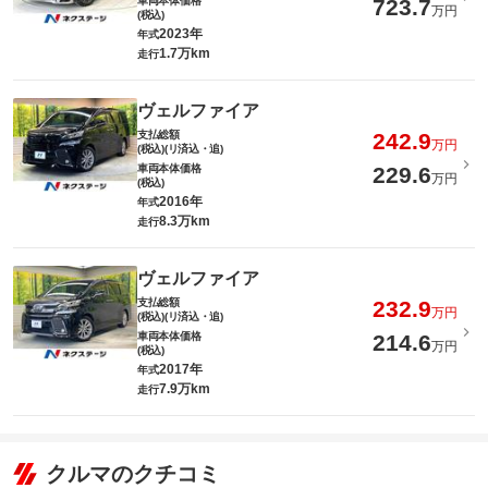
車両本体価格
723.7
万円
(税込)
2023年
年式
1.7万km
走行
ヴェルファイア
支払総額
242.9
万円
(税込)(リ済込・追)
車両本体価格
229.6
万円
(税込)
2016年
年式
8.3万km
走行
ヴェルファイア
支払総額
232.9
万円
(税込)(リ済込・追)
車両本体価格
214.6
万円
(税込)
2017年
年式
7.9万km
走行
クルマのクチコミ