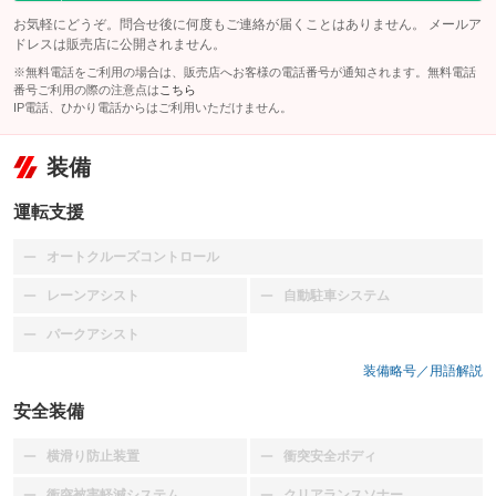
お気軽にどうぞ。問合せ後に何度もご連絡が届くことはありません。 メールア
ドレスは販売店に公開されません。
※無料電話をご利用の場合は、販売店へお客様の電話番号が通知されます。無料電話
番号ご利用の際の注意点は
こちら
IP電話、ひかり電話からはご利用いただけません。
装備
運転支援
オートクルーズコントロール
：装備なし
レーンアシスト
自動駐車システム
：装備なし
：装備なし
パークアシスト
：装備なし
装備略号／用語解説
安全装備
横滑り防止装置
衝突安全ボディ
：装備なし
：装備なし
衝突被害軽減システム
クリアランスソナー