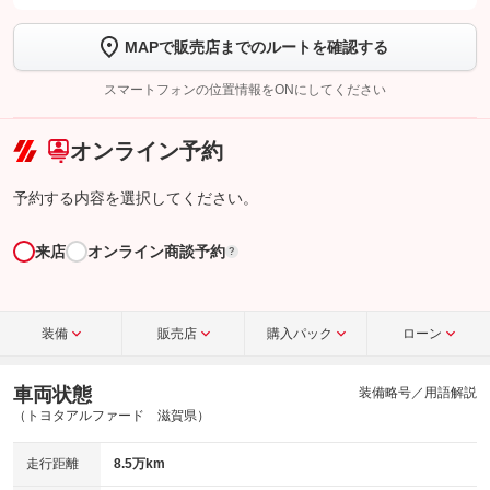
します
MAPで販売店までのルートを確認する
【STEP2】
トーク画面で
ボタンをタップして問い合わせを
完了してください。
スマートフォンの位置情報をONにしてください
こちら
オンライン予約
予約する内容を選択してください。
来店
オンライン商談予約
?
装備
販売店
購入パック
ローン
車両状態
装備略号／用語解説
（トヨタアルファード 滋賀県）
走行距離
8.5万km