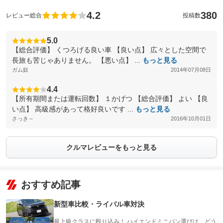
4.2
380
レビュー総合
投稿数
5.0
【総合評価】 くつろげる良い車 【良い点】 広々とした空間で
長旅も苦じゃありません。 【悪い点】 ...
もっと見る
ガム奴
2014年07月08日
4.4
【所有期間または運転回数】 １かげつ 【総合評価】 よい 【良
い点】 高級感があって格好良いです ...
もっと見る
さっき～
2016年10月01日
クルマレビューをもっと見る
おすすめ記事
新型車比較・ライバル車対決
最上級クラスに殴り込み！ ハイエンドミニバン選びは、どう