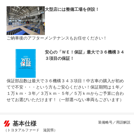
修理回数
無制限
大型店には整備工場を併設！
車両本体価格
上限金額
車両本体価格の５０％まで
免責金
無し
ご納車後のアフターメンテナンスもお任せください！
保証修理
全国のＷＥＣＡＲＳで修理受付可能です。詳細はスタッフ
受付先
までお気軽にお問い合わせ下さい。
整備付 法定12ヶ月または法定24ヶ月点検整備付
安心の「ＷＥ！保証」最大で３６機構３４
法定整備
※車検なし・車検整備付の場合は法定24ヶ月点検整備付
３項目の保証！
※商用車は6ヶ月または12ヶ月点検整備付
法定整備
ご契約からご納車までの間に法定点検を実施致します。支
について
払総額に整備代金が含まれ点検記録簿を発行致します。
保証部品数は最大で３６機構３４３項目！中古車の購入が初め
てで不安・・・という方もご安心ください！保証期間は１年／
１万ｋｍ・３年／３万ｋｍ・５年／５万ｋｍからご予算に合わ
せてお選びいただけます！（一部選べない車両もございます）
基本仕様
装備略号／用語解説
（トヨタアルファード 滋賀県）