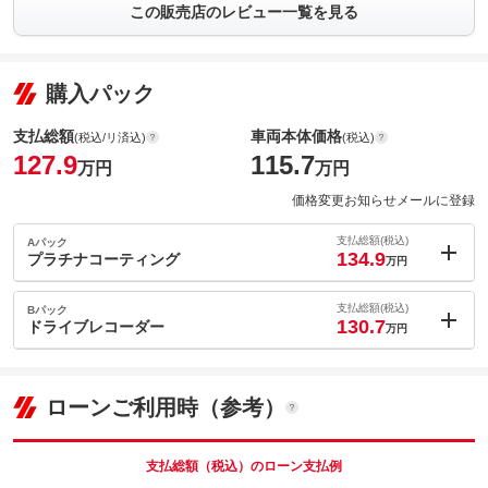
この販売店のレビュー一覧を見る
購入パック
支払総額
車両本体価格
(税込/リ済込)
(税込)
127.9
115.7
万円
万円
価格変更お知らせメールに登録
支払総額(税込)
Aパック
134.9
プラチナコーティング
万円
内：オプシ
7
ョン価格
支払総額(税込)
Bパック
万円
130.7
(税込)
ドライブレコーダー
万円
車両本体価
115.7
万円
内：オプシ
格
2.8
ョン価格
万円
(税込)
ローンご利用時（参考）
車両本体価
115.7
万円
格
支払総額（税込）のローン支払例
パック内容