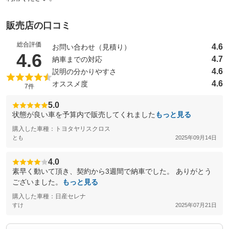
販売店の口コミ
総合評価
4.6
お問い合わせ（見積り）
（5点満点中）
4.6
4.7
納車までの対応
4.6
説明の分かりやすさ
4.6
オススメ度
7件
5.0
状態が良い車を予算内で販売してくれました
もっと見る
購入した車種：トヨタヤリスクロス
とも
2025年09月14日
4.0
素早く動いて頂き、契約から3週間で納車でした。 ありがとう
ございました。
もっと見る
購入した車種：日産セレナ
すけ
2025年07月21日