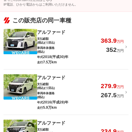
IP電話、ひかり電話からはご利用いただけません。
この販売店の同一車種
アルファード
支払総額
363.9
万円
(税込)(リ済込)
車両本体価格
352
万円
(税込)
2018(平成30)年
年式
7.5万km
走行
アルファード
支払総額
279.9
万円
(税込)(リ済込)
車両本体価格
267.5
万円
(税込)
2016(平成28)年
年式
5.9万km
走行
アルファード
支払総額
234.9