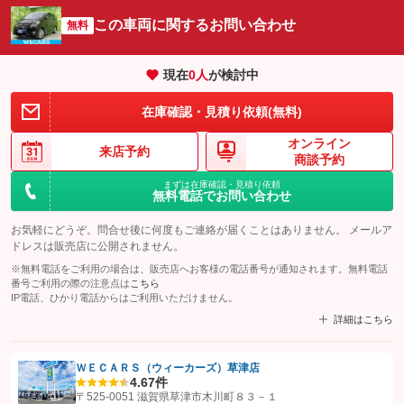
この車両に関するお問い合わせ
無料
現在
0
人
が検討中
在庫確認・見積り依頼(無料)
オンライン
来店予約
商談予約
まずは在庫確認・見積り依頼
無料電話でお問い合わせ
お気軽にどうぞ。問合せ後に何度もご連絡が届くことはありません。 メールア
ドレスは販売店に公開されません。
※無料電話をご利用の場合は、販売店へお客様の電話番号が通知されます。無料電話
番号ご利用の際の注意点は
こちら
IP電話、ひかり電話からはご利用いただけません。
詳細はこちら
ＷＥＣＡＲＳ（ウィーカーズ）草津店
4.6
7件
【STEP1】
認証画面でグーネットを友だち追加してから「許可する」ボタンを押
〒525-0051 滋賀県草津市木川町８３－１