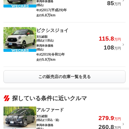
車両本体価格
85
万円
(税込)
2017(平成29)年
年式
6.8万km
走行
ピクシスジョイ
支払総額
115.8
万円
(税込)(リ済込)
車両本体価格
108
万円
(税込)
2019(令和1)年
年式
5.9万km
走行
この販売店の在庫一覧を見る
探している条件に近いクルマ
アルファード
支払総額
279.9
万円
(税込)(リ済込・追)
車両本体価格
260.8
万円
(税込)