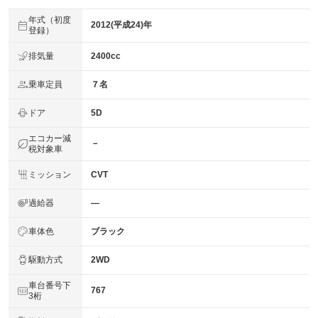
年式（初度
2012(平成24)年
登録）
排気量
2400cc
乗車定員
７名
ドア
5D
エコカー減
－
税対象車
ミッション
CVT
過給器
―
車体色
ブラック
駆動方式
2WD
車台番号下
767
3桁