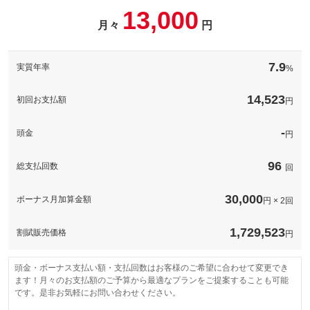
お車のボディーをガラス被膜でコーティングし高い撥水性と防汚
13,000
性が持続！※表示価格は普通車ＬＬサイズの価格です。他サイズ
月々
円
パック内容
の価格については下記の通りです。軽自動車３９，９００円、普
通車５９，９００円
煽り運転などが心配な昨今、必須の装備となってきているドライ
ブレコーダー！工賃込みで表示の価格から装着可能です。※ご希
備考
－
7.9
実質年率
%
望の機種がある場合、追加費用がかかります。ご了承ください。
備考
－
14,523
このパックの見積もり依頼（無料）
初回お支払額
円
このパックの見積もり依頼（無料）
-
頭金
円
96
総支払回数
回
30,000
ボーナス月加算金額
円 × 2回
1,729,523
割賦販売価格
円
頭金・ボーナス支払い額・支払回数はお客様のご希望に合わせて変更でき
ます！月々のお支払額のご予算から最適なプランをご提案することも可能
です。是非お気軽にお問い合わせください。