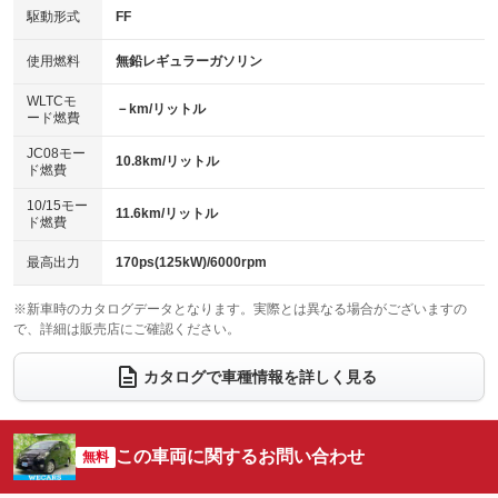
USB入力端子
Bluetooth接続
駆動形式
FF
HID(キセノンライト)
ポータブルナビ
：装備なし
：装備あり
：装備あり
：装備なし
100V電源
クリーンディーゼル
バックカメラ
ETC
使用燃料
無鉛レギュラーガソリン
：装備なし
：装備なし
：装備なし
：装備あり
センターデフロック
エアロ
スマートキー
：装備なし
WLTCモ
：装備なし
：装備なし
－km/リットル
ード燃費
レンタカーアップ
展示・試乗車
ローダウン
ランフラットタイヤ
：装備なし
：装備なし
：装備なし
：装備なし
JC08モー
10.8km/リットル
ド燃費
電動格納ミラー
パワーシート
3列シート
：装備あり
：装備なし
：装備なし
10/15モー
装備略号／用語解説
11.6km/リットル
ベンチシート
フルフラットシート
ド燃費
：装備なし
：装備なし
チップアップシート
オットマン
：装備なし
：装備なし
最高出力
170ps(125kW)/6000rpm
電動格納サードシート
シートヒーター
：装備なし
：装備なし
※新車時のカタログデータとなります。実際とは異なる場合がございますの
で、詳細は販売店にご確認ください。
ウォークスルー
後席モニター
：装備なし
：装備なし
電動リアゲート
フロントカメラ
カタログで車種情報を詳しく見る
：装備なし
：装備なし
シートエアコン
全周囲カメラ
：装備なし
：装備なし
サイドカメラ
ルーフレール
この車両に関するお問い合わせ
：装備なし
無料
：装備なし
エアサスペンション
ヘッドライトウォッシャー
：装備なし
：装備なし