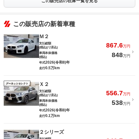
この販売店の在庫一覧を見る
この販売店の新着車種
Ｍ２
支払総額
867.6
万円
(税込)(リ済込)
車両本体価格
848
万円
(税込)
2026(令和8)年
年式
0.5万km
走行
Ｘ２
グーネットセレクト
支払総額
556.7
万円
(税込)(リ済込)
車両本体価格
538
万円
(税込)
2026(令和8)年
年式
0.1万km
走行
２シリーズ
支払総額