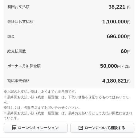
このパックの見積もり依頼（無料）
38,221
このパックの見積もり依頼（無料）
初回お支払額
円
1,100,000
最終回お支払額
円
696,000
頭金
円
60
総支払回数
回
50,000
ボーナス月加算金額
円 × 2回
4,180,821
割賦販売価格
円
※上記のお支払い例は、あくまでも参考例です。
※最終回お支払い額（残価・据置額）は、下取り価格を保証するものではありませ
ん。
※詳しくは、各販売店までお問い合わせください。
※最終回お支払い額（残価・据置額）は、最終お支払い分として支払い回数に含まれ
ています。
ローンシミュレーション
ローンについて相談する