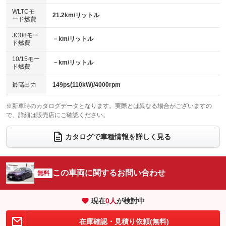
センターデフロック
エアロ
スマートキー
：装備なし
WLTCモ
：装備なし
：装備あり
21.2km/リットル
ード燃費
レンタカーアップ
展示・試乗車
ローダウン
ランフラットタイヤ
：装備あり
：装備あり
：装備なし
：装備なし
JC08モー
－km/リットル
ド燃費
電動格納ミラー
パワーシート
3列シート
：装備あり
：装備あり
：装備なし
10/15モー
装備略号／用語解説
－km/リットル
ベンチシート
フルフラットシート
ド燃費
：装備なし
：装備なし
チップアップシート
オットマン
：装備なし
：装備なし
最高出力
149ps(110kW)/4000rpm
電動格納サードシート
シートヒーター
：装備なし
：装備あり
※新車時のカタログデータとなります。実際とは異なる場合がございますの
で、詳細は販売店にご確認ください。
ウォークスルー
後席モニター
：装備なし
：装備なし
電動リアゲート
フロントカメラ
カタログで車種情報を詳しく見る
：装備あり
：装備あり
シートエアコン
全周囲カメラ
：装備なし
：装備あり
サイドカメラ
ルーフレール
この車両に関するお問い合わせ
：装備あり
無料
：装備あり
エアサスペンション
ヘッドライトウォッシャー
：装備なし
：装備なし
現在
0
人
が検討中
装備略号／用語解説
在庫確認・見積り依頼(無料)