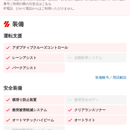
番号ご利用の際の注意点は
こちら
IP電話、ひかり電話からはご利用いただけません。
装備
運転支援
アダプティブクルーズコントロール
：装備あり
レーンアシスト
自動駐車システム
：装備あり
：装備なし
パークアシスト
：装備あり
装備略号／用語解説
安全装備
横滑り防止装置
衝突安全ボディ
：装備あり
：装備なし
衝突被害軽減システム
クリアランスソナー
：装備あり
：装備あり
オートマチックハイビーム
オートライト
：装備あり
：装備あり