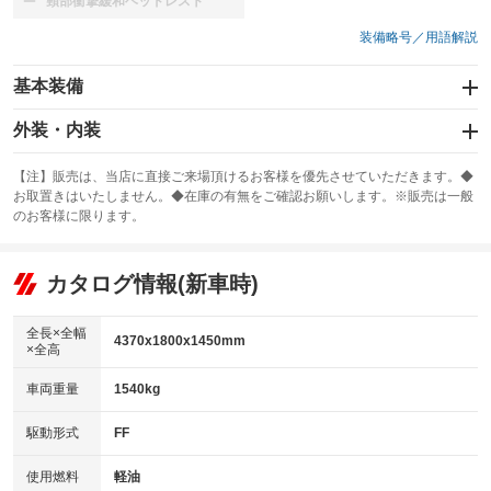
頸部衝撃緩和ヘッドレスト
：装備なし
装備略号／用語解説
基本装備
エアバッグ：運転席/助手席/サイド
外装・内装
：装備あり
スライドドア
カーナビ：HDDナビ
：装備なし
：装備あり
【注】販売は、当店に直接ご来場頂けるお客様を優先させていただきます。◆
お取置きはいたしません。◆在庫の有無をご確認お願いします。※販売は一般
サンルーフ
ABS
TV
：装備なし
：装備あり
：装備なし
のお客様に限ります。
エアコン
Wエアコン
オーディオ
：装備あり
：装備なし
：装備なし
リフトアップ
パワーステアリング
カタログ情報(新車時)
ビジュアル
：装備なし
：装備あり
：装備なし
ダウンヒルアシストコントロール
アルミホイール：18インチ
：装備なし
：装備あり
全長×全幅
4370x1800x1450mm
×全高
パワーウィンドウ
盗難防止システム
革シート
ハーフレザーシート
：装備あり
：装備あり
：装備なし
：装備なし
車両重量
1540kg
アイドリングストップ
ドライブレコーダー
キーレス
LEDヘッドランプ
：装備あり
：装備なし
：装備あり
：装備あり
USB入力端子
Bluetooth接続
駆動形式
FF
HID(キセノンライト)
ポータブルナビ
：装備あり
：装備あり
：装備なし
：装備なし
100V電源
クリーンディーゼル
バックカメラ
ETC2.0
使用燃料
軽油
：装備なし
：装備なし
：装備あり
：装備あり