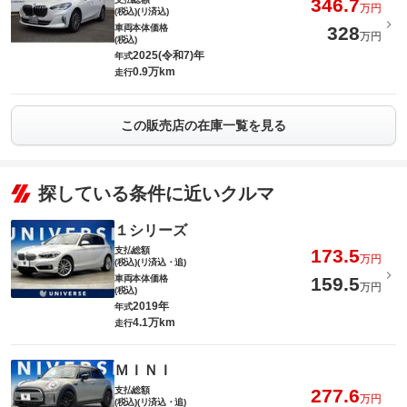
346.7
万円
(税込)(リ済込)
車両本体価格
328
万円
(税込)
2025(令和7)年
年式
0.9万km
走行
この販売店の在庫一覧を見る
探している条件に近いクルマ
１シリーズ
支払総額
173.5
万円
(税込)(リ済込・追)
車両本体価格
159.5
万円
(税込)
2019年
年式
4.1万km
走行
ＭＩＮＩ
支払総額
277.6
万円
(税込)(リ済込・追)