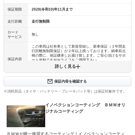
保証期限
2028(令和10)年11月まで
走行距離
走行無制限
ロード
無し
サービス
この車両は社有車として新規登録し、新車保証（３年間走
行距離無制限保証）が２年以上残っております。納車前点
検の際に、保証継承しお届け致します。ご安心頂けるサポ
保証内容
ート体制でＢＭＷライフをご満喫下さい。
詳しく見る
保証内容について問い合わせる
保証内容を確認する
保証項目
-
※消耗部品（タイヤ・バッテリー・ブレーキパッド等）は保証対象外です。
修理回数
-
イノベクションコーティング ＢＭＷオリ
上限金額
-
ジナルコーティング
免責金
無し
保証修理
-
ＢＭＷが唯一推奨するコーティング！イノベクションコーティ
受付先