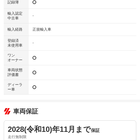
記録簿
輸入認定
-
中古車
輸入経路
正規輸入車
登録済
-
未使用車
ワン
オーナー
車両状態
評価書
ディーラ
ー車
車両保証
2028(令和10)年11月まで
保証
走行無制限