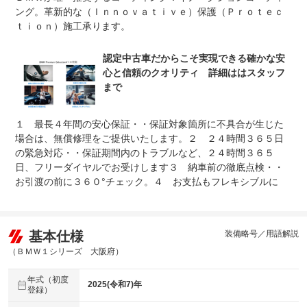
ング。革新的な（Ｉｎｎｏｖａｔｉｖｅ）保護（Ｐｒｏｔｅｃ
整備付 法定12ヶ月または法定24ヶ月点検整備付
ｔｉｏｎ）施工承ります。
法定整備
※車検なし・車検整備付の場合は法定24ヶ月点検整備付
※商用車は6ヶ月または12ヶ月点検整備付
認定中古車だからこそ実現できる確かな安
ＢＭＷを熟知したメカニックによる３６０°チェック。ドイ
法定整備
ツ本国と同様の教育・訓練を受けたＢＭＷ専門のメカニッ
心と信頼のクオリティ 詳細ははスタッフ
について
クが徹底的にチェックします。
まで
１ 最長４年間の安心保証・・保証対象箇所に不具合が生じた
場合は、無償修理をご提供いたします。２ ２４時間３６５日
の緊急対応・・保証期間内のトラブルなど、２４時間３６５
日、フリーダイヤルでお受けします３ 納車前の徹底点検・・
お引渡の前に３６０°チェック。４ お支払もフレキシブルに
基本仕様
装備略号／用語解説
（ＢＭＷ１シリーズ 大阪府）
年式（初度
2025(令和7)年
登録）