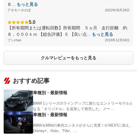
Ｂ...
もっと見る
アネモーネのぼ
2022年09月28日
5.0
【所有期間または運転回数】所有期間 ５ヵ月 走行距離 約
８，０００ｋｍ 【総合評価】５ 【良い点...
もっと見る
ブンchan
2019年12月04日
クルマレビューをもっと見る
おすすめ記事
車種別・最新情報
BMW 1シリーズのラインアップに新たなエントリーモデルと
なる「オリジナル」を追加して発売した。メー…
車種別・最新情報
BMW＆MINIの車内エンタメがさらに充実！U-NEXTに加え、
Disney+、Hulu、TVer、…