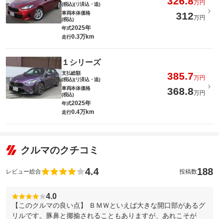
326.8
万円
(税込)(リ済込・追)
車両本体価格
312
万円
(税込)
2025年
年式
0.3万km
走行
１シリーズ
支払総額
385.7
万円
(税込)(リ済込・追)
車両本体価格
368.8
万円
(税込)
2025年
年式
0.4万km
走行
クルマのクチコミ
4.4
188
レビュー総合
投稿数
4.0
【このクルマの良い点】 ＢＭＷといえば大きな開口部があるグ
リルです。豚鼻と揶揄されることもありますが、あれこそが