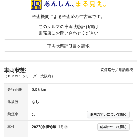
検査機関による検査済み中古車です。
このクルマの車両状態評価書は
販売店にお問い合わせください
車両状態評価書を請求
車両状態
装備略号／用語解説
（ＢＭＷ１シリーズ 大阪府）
走行距離
0.3万km
修復歴
なし
禁煙車
車内の匂いについて聞く
車検
2027(令和9)年11月
納期について聞く
?