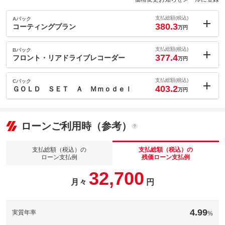
支払総額(税込)
Aパック
380.3
コーティングプラン
万円
内：オプシ
13.9
ョン価格
支払総額(税込)
Bパック
万円
377.4
(税込)
フロント・リアドライブレコーダー
万円
車両本体価
348
万円
内：オプシ
格
11
ョン価格
支払総額(税込)
Cパック
万円
403.2
(税込)
ＧＯＬＤ ＳＥＴ Ａ Ｍｍｏｄｅｌ
万円
車両本体価
348
万円
内：オプシ
格
36.8
ョン価格
万円
(税込)
ローンご利用時（参考）
パック内容
車両本体価
348
万円
塗装面の上に形成された保護膜と耐久層の二重の守りで、大切な
格
ＢＭＷをしっかりとガードします。色あせの原因となる紫外線
支払総額（税込）の
支払総額（税込）の
や、酸性雨を寄せ付けず、ボディの輝きを長期にわたって持続さ
パック内容
ローン支払例
残価ローン支払例
せます。
事故やあおり運転、盗難など、カーライフのさまざまなリスクに
パック内容
32,700
備えるＢＭＷドライブレコーダー。純正ならではの先進機能を搭
備考
－
月々
円
載し、運転中はもちろん駐車時まで愛車と周囲の状況を「監視」
「記録」「再生」します。
このパックの見積もり依頼（無料）
備考
－
備考
－
4.99
実質年率
%