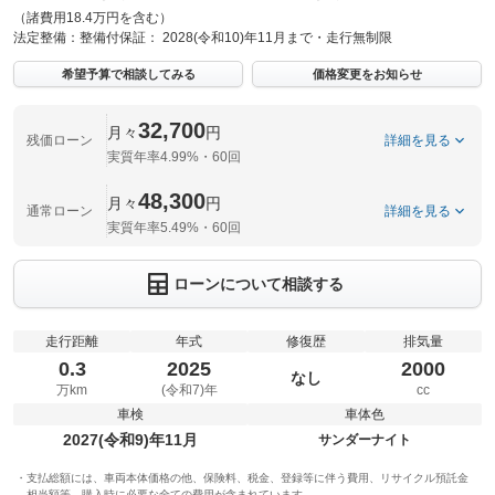
（諸費用18.4万円を含む）
法定整備：
整備付
保証：
2028(令和10)年11月まで・走行無制限
希望予算で相談してみる
価格変更をお知らせ
32,700
月々
円
残価ローン
詳細を見る
実質年率4.99%・60回
48,300
月々
円
通常ローン
詳細を見る
実質年率5.49%・60回
ローンについて相談する
走行距離
年式
修復歴
排気量
0.3
2025
2000
なし
万km
(令和7)年
cc
車検
車体色
2027(令和9)年11月
サンダーナイト
支払総額には、車両本体価格の他、保険料、税金、登録等に伴う費用、リサイクル預託金
相当額等、購入時に必要な全ての費用が含まれています。