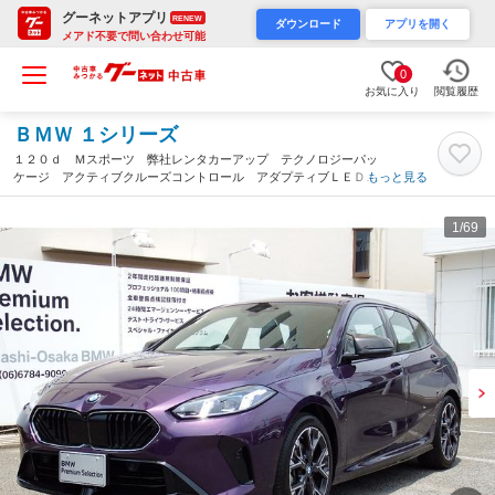
グーネットアプリ
RENEW
ダウンロード
アプリを開く
メアド不要で問い合わせ可能
0
お気に入り
閲覧履歴
ＢＭＷ １シリーズ
１２０ｄ Ｍスポーツ 弊社レンタカーアップ テクノロジーパッ
ケージ アクティブクルーズコントロール アダプティブＬＥＤヘ
もっと見る
ッドライト ヘッドアップディスプレイ ＨＤＤナビ 全方位カメ
ラ アンビエントライト １８ＡＷ（大阪府）
1
/69