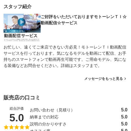
スタッフ紹介
ご好評をいただいておりますモトーレンＴＩ☆
動画配信☆サービス
お忙しい、遠くてご来店できない方必見！モトーレンＴＩ動画配信
サービスを行っております。気になるモデルを動画にて配信、お手
持ちのスマートフォンで動画再生可能です。ご用命モデル、気にな
る装備などお問合せください。詳細はスタッフまで。
メッセージをもっと見る
販売店の口コミ
総合評価
5.0
お問い合わせ（見積り）
（5点満点中）
5.0
5.0
納車までの対応
5.0
説明の分かりやすさ
5.0
オススメ度