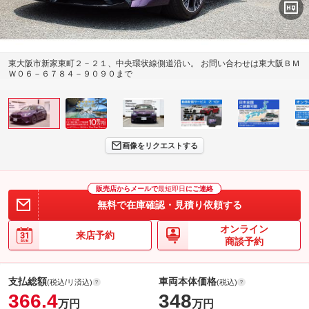
東大阪市新家東町２－２１、中央環状線側道沿い。 お問い合わせは東大阪ＢＭ
Ｗ０６－６７８４－９０９０まで
画像をリクエストする
販売店からメールで
最短即日
にご連絡
無料で在庫確認・見積り依頼する
オンライン
来店予約
商談予約
支払総額
車両本体価格
(税込/リ済込)
(税込)
366.4
348
万円
万円