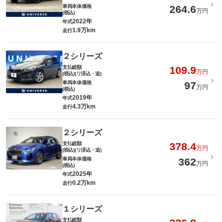
車両本体価格
264.6
万円
(税込)
2022年
年式
1.9万km
走行
２シリーズ
支払総額
109.9
万円
(税込)(リ済込・追)
車両本体価格
97
万円
(税込)
2019年
年式
4.3万km
走行
２シリーズ
支払総額
378.4
万円
(税込)(リ済込・追)
車両本体価格
362
万円
(税込)
2025年
年式
0.2万km
走行
１シリーズ
支払総額