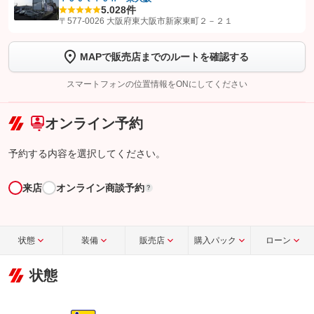
【STEP1】
認証画面でグーネットを友だち追加してから「許可する」ボタンを押
5.0
28件
します
〒577-0026 大阪府東大阪市新家東町２－２１
【STEP2】
トーク画面で
ボタンをタップして問い合わせを
MAPで販売店までのルートを確認する
完了してください。
スマートフォンの位置情報をONにしてください
こちら
オンライン予約
予約する内容を選択してください。
来店
オンライン商談予約
?
状態
装備
販売店
購入パック
ローン
状態