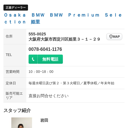
電動格納サードシート
シートヒーター
：装備なし
：装備あり
正規ディーラー
ウォークスルー
後席モニター
：装備なし
：装備なし
Ｏｓａｋａ ＢＭＷ ＢＭＷ Ｐｒｅｍｉｕｍ Ｓｅｌｅ
ｃｔｉｏｎ 姫里
電動リアゲート
フロントカメラ
：装備あり
：装備あり
シートエアコン
全周囲カメラ
555-0025
：装備なし
：装備あり
住所
MAP
大阪府大阪市西淀川区姫里３－１－２９
サイドカメラ
ルーフレール
：装備あり
：装備あり
0078-6041-1176
エアサスペンション
ヘッドライトウォッシャー
：装備なし
：装備なし
TEL
無料電話
装備略号／用語解説
営業時間
10：00~18：00
定休日
毎週水曜日及び第２・第３火曜日／夏季休暇／年末年始
販売可能エ
直接お問合せください
リア
スタッフ紹介
岩田