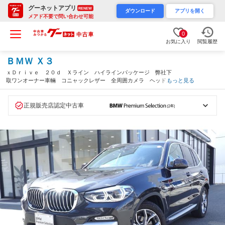
グーネットアプリ
RENEW
ダウンロード
アプリを開く
メアド不要で問い合わせ可能
0
お気に入り
閲覧履歴
ＢＭＷ Ｘ３
ｘＤｒｉｖｅ ２０ｄ Ｘライン ハイラインパッケージ 弊社下
取ワンオーナー車輛 コニャックレザー 全周囲カメラ ヘッドア
もっと見る
ップディスプレイ ドライビングアシストプラス パーキングアシ
ストプラス アダプティブＬＥＤヘッドライト オートリアゲー
ト 認定中古車（大阪府）
正規販売店認定中古車