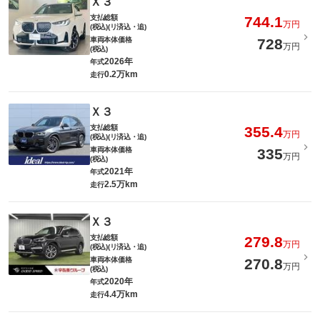
Ｘ３
支払総額
744.1
万円
(税込)(リ済込・追)
車両本体価格
728
万円
(税込)
2026年
年式
0.2万km
走行
Ｘ３
支払総額
355.4
万円
(税込)(リ済込・追)
車両本体価格
335
万円
(税込)
2021年
年式
2.5万km
走行
Ｘ３
支払総額
279.8
万円
(税込)(リ済込・追)
車両本体価格
270.8
万円
(税込)
2020年
年式
4.4万km
走行