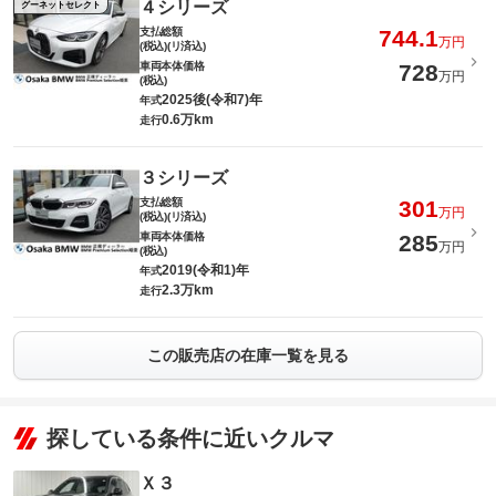
４シリーズ
グーネットセレクト
支払総額
744.1
万円
(税込)(リ済込)
車両本体価格
728
万円
(税込)
2025後(令和7)年
年式
0.6万km
走行
３シリーズ
支払総額
301
万円
(税込)(リ済込)
車両本体価格
285
万円
(税込)
2019(令和1)年
年式
2.3万km
走行
この販売店の在庫一覧を見る
探している条件に近いクルマ
Ｘ３