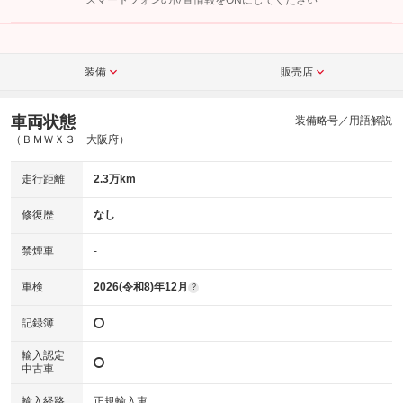
スマートフォンの位置情報をONにしてください
こちら
装備
販売店
車両状態
装備略号／用語解説
（ＢＭＷＸ３ 大阪府）
走行距離
2.3万km
修復歴
なし
禁煙車
-
車検
2026(令和8)年12月
?
記録簿
輸入認定
中古車
輸入経路
正規輸入車