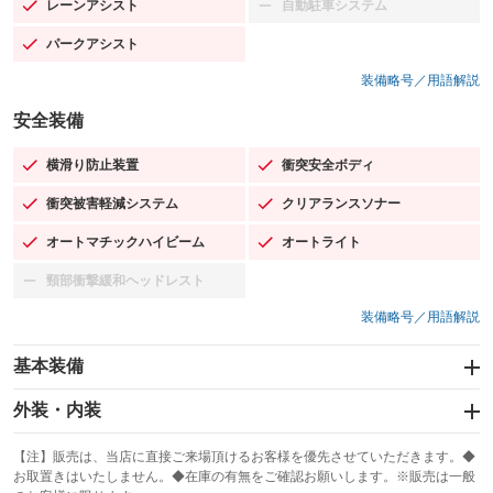
レーンアシスト
自動駐車システム
：装備あり
：装備なし
パークアシスト
：装備あり
装備略号／用語解説
安全装備
横滑り防止装置
衝突安全ボディ
：装備あり
：装備あり
衝突被害軽減システム
クリアランスソナー
：装備あり
：装備あり
オートマチックハイビーム
オートライト
：装備あり
：装備あり
頸部衝撃緩和ヘッドレスト
：装備なし
装備略号／用語解説
基本装備
エアバッグ：運転席/助手席/サイド
外装・内装
：装備あり
スライドドア
カーナビ：HDDナビ
：装備なし
：装備あり
【注】販売は、当店に直接ご来場頂けるお客様を優先させていただきます。◆
お取置きはいたしません。◆在庫の有無をご確認お願いします。※販売は一般
サンルーフ
ABS
TV：フルセグ
：装備なし
：装備あり