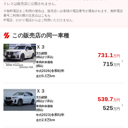
ドレスは販売店に公開されません。
※無料電話をご利用の場合は、販売店へお客様の電話番号が通知されます。無料電話
番号ご利用の際の注意点は
こちら
IP電話、ひかり電話からはご利用いただけません。
この販売店の同一車種
Ｘ３
支払総額
731.1
万円
(税込)(リ済込)
車両本体価格
715
万円
(税込)
2026(令和8)年
年式
0.3万km
走行
Ｘ３
支払総額
539.7
万円
(税込)(リ済込)
車両本体価格
525
万円
(税込)
2023(令和5)年
年式
2.9万km
走行