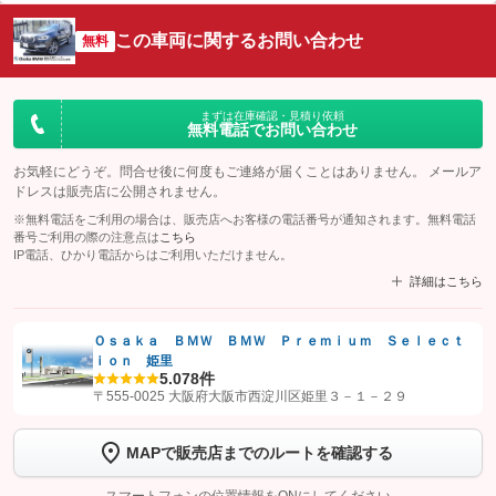
この車両に関するお問い合わせ
無料
まずは在庫確認・見積り依頼
無料電話でお問い合わせ
お気軽にどうぞ。問合せ後に何度もご連絡が届くことはありません。 メールア
ドレスは販売店に公開されません。
※無料電話をご利用の場合は、販売店へお客様の電話番号が通知されます。無料電話
番号ご利用の際の注意点は
こちら
IP電話、ひかり電話からはご利用いただけません。
詳細はこちら
Ｏｓａｋａ ＢＭＷ ＢＭＷ Ｐｒｅｍｉｕｍ Ｓｅｌｅｃｔ
ｉｏｎ 姫里
【STEP1】
認証画面でグーネットを友だち追加してから「許可する」ボタンを押
5.0
78件
します
〒555-0025 大阪府大阪市西淀川区姫里３－１－２９
【STEP2】
トーク画面で
ボタンをタップして問い合わせを
MAPで販売店までのルートを確認する
完了してください。