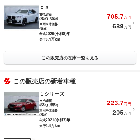
Ｘ３
支払総額
705.7
万円
(税込)(リ済込)
車両本体価格
689
万円
(税込)
2026(令和8)年
年式
0.4万km
走行
この販売店の在庫一覧を見る
この販売店の新着車種
１シリーズ
支払総額
223.7
万円
(税込)(リ済込)
車両本体価格
205
万円
(税込)
2021(令和3)年
年式
1.4万km
走行