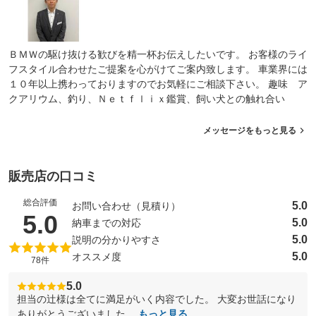
ＢＭＷの駆け抜ける歓びを精一杯お伝えしたいです。 お客様のライ
フスタイル合わせたご提案を心がけてご案内致します。 車業界には
１０年以上携わっておりますのでお気軽にご相談下さい。 趣味 ア
クアリウム、釣り、Ｎｅｔｆｌｉｘ鑑賞、飼い犬との触れ合い
メッセージをもっと見る
販売店の口コミ
総合評価
5.0
お問い合わせ（見積り）
（5点満点中）
5.0
5.0
納車までの対応
5.0
説明の分かりやすさ
5.0
オススメ度
78件
5.0
担当の辻様は全てに満足がいく内容でした。 大変お世話になり
ありがとうございました。
もっと見る