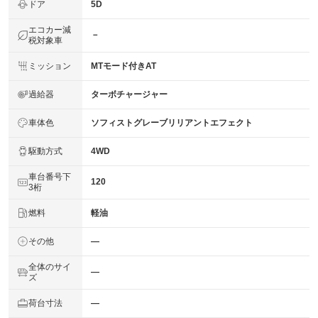
ドア
5D
エコカー減
－
税対象車
ミッション
MTモード付きAT
過給器
ターボチャージャー
車体色
ソフィストグレーブリリアントエフェクト
駆動方式
4WD
車台番号下
120
3桁
燃料
軽油
その他
―
全体のサイ
―
ズ
荷台寸法
―