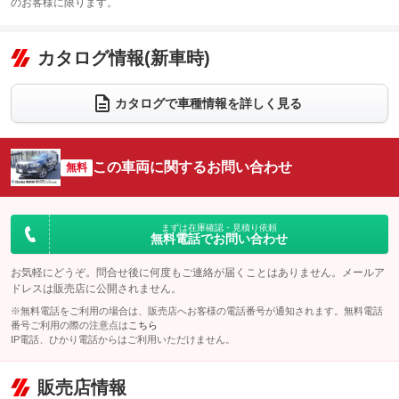
：装備あり
のお客様に限ります。
エアコン
Wエアコン
オーディオ：CDまたはCDチェンジャー／ミュージックプレイヤー接続
：装備あり
：装備あり
：装備あり
可
リフトアップ
パワーステアリング
カタログ情報(新車時)
：装備なし
：装備あり
ビジュアル：-／DVD再生
：装備あり
ダウンヒルアシストコントロール
：装備あり
アルミホイール：19インチ
：装備あり
カタログで車種情報を詳しく見る
パワーウィンドウ
盗難防止システム
：装備あり
：装備あり
革シート
ハーフレザーシート
：装備あり
：装備なし
アイドリングストップ
ドライブレコーダー
：装備あり
：装備なし
キーレス
LEDヘッドランプ
：装備あり
：装備あり
この車両に関するお問い合わせ
無料
USB入力端子
Bluetooth接続
：装備あり
：装備あり
HID(キセノンライト)
ポータブルナビ
：装備なし
：装備なし
100V電源
クリーンディーゼル
：装備なし
：装備なし
バックカメラ
ETC2.0
：装備あり
：装備あり
まずは在庫確認・見積り依頼
無料電話でお問い合わせ
センターデフロック
：装備なし
エアロ
スマートキー
：装備なし
：装備あり
レンタカーアップ
展示・試乗車
お気軽にどうぞ。問合せ後に何度もご連絡が届くことはありません。メールア
：装備なし
：装備なし
ローダウン
ランフラットタイヤ
：装備なし
：装備あり
ドレスは販売店に公開されません。
電動格納ミラー
：装備あり
※無料電話をご利用の場合は、販売店へお客様の電話番号が通知されます。無料電話
パワーシート
3列シート
：装備あり
：装備なし
番号ご利用の際の注意点は
こちら
装備略号／用語解説
IP電話、ひかり電話からはご利用いただけません。
ベンチシート
フルフラットシート
：装備なし
：装備なし
チップアップシート
オットマン
：装備なし
：装備なし
販売店情報