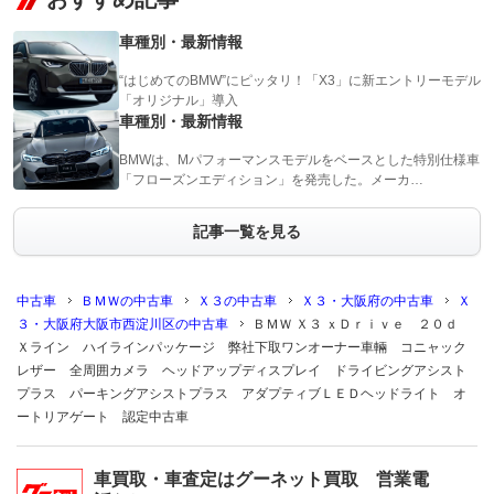
車種別・最新情報
“はじめてのBMW”にピッタリ！「X3」に新エントリーモデル
「オリジナル」導入
車種別・最新情報
BMWは、Mパフォーマンスモデルをベースとした特別仕様車
「フローズンエディション」を発売した。メーカ…
記事一覧を見る
中古車
ＢＭＷの中古車
Ｘ３の中古車
Ｘ３・大阪府の中古車
Ｘ
３・大阪府大阪市西淀川区の中古車
ＢＭＷ Ｘ３ ｘＤｒｉｖｅ ２０ｄ
Ｘライン ハイラインパッケージ 弊社下取ワンオーナー車輛 コニャック
レザー 全周囲カメラ ヘッドアップディスプレイ ドライビングアシスト
プラス パーキングアシストプラス アダプティブＬＥＤヘッドライト オ
ートリアゲート 認定中古車
車買取・車査定はグーネット買取 営業電