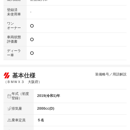
登録済
-
未使用車
ワン
オーナー
車両状態
評価書
ディーラ
ー車
基本仕様
装備略号／用語解説
（ＢＭＷＸ３ 大阪府）
年式（初度
2019(令和1)年
登録）
排気量
2000cc(D)
乗車定員
５名