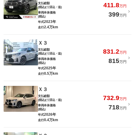
支払総額
411.8
万円
(税込)(リ済込・追)
車両本体価格
399
万円
(税込)
2023年
年式
2.4万km
走行
Ｘ３
支払総額
831.2
万円
(税込)(リ済込・追)
車両本体価格
815
万円
(税込)
2025年
年式
0.5万km
走行
Ｘ３
支払総額
732.9
万円
(税込)(リ済込・追)
車両本体価格
718
万円
(税込)
2026年
年式
0.4万km
走行