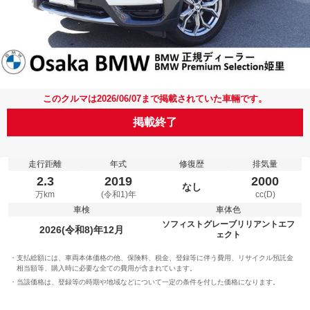
このクルマは2026/06/07まで掲載されていた車輛です。
掲載終了
走行距離
年式
修復歴
排気量
2.3
2019
2000
なし
万km
(令和1)年
cc(D)
車検
車体色
ソフィストグレーブリリアントエフ
2026(令和8)年12月
ェクト
支払総額には、車両本体価格の他、保険料、税金、登録等に伴う費用、リサイクル預託金
相当額等、購入時に必要な全ての費用が含まれています。
当該価格は、登録等の時期や地域などについて一定の条件を付した価格になります。