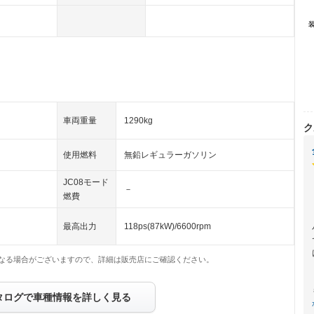
車両重量
1290kg
ク
使用燃料
無鉛レギュラーガソリン
JC08モード
－
燃費
最高出力
118ps(87kW)/6600rpm
なる場合がございますので、詳細は販売店にご確認ください。
タログで車種情報を詳しく見る