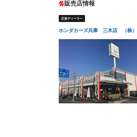
ダウンヒルアシストコントロール
－
販売店情報
オーディオ：CDまたはCDチェンジャー
サーバー
盗難防止システム
アイドリ
－
ヘッドライトウォッシャ
革シート
－
－
正規ディーラー
ー
Bluetooth接続
100V電源
－
－
LEDヘッドランプ
HID(キ
－
ホンダカーズ兵庫 三木店 （株）
レンタカーアップ
展示・試
－
－
ETC
エアロ
－
－
ランフラットタイヤ
パワーシ
－
－
フルフラットシート
チップア
－
－
シートヒーター
ウォーク
－
－
フロントカメラ
シートエ
－
－
ルーフレール
エアサス
－
－