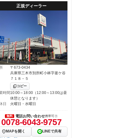
正規ディーラー
所
〒673-0434
兵庫県三木市別所町小林字釜ケ谷
７１８－５
コピー
業時間
10:00～18:00（12:00～13:00は昼
休憩となります）
休日
火曜日・水曜日
電話お問い合わせ
無料
携帯可
0078-6043-9757
MAPを開く
LINEで共有