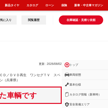
新品タイヤ
カタログ
ローン
保険
新車・中古車マガジン
気に入り
閲覧履歴
在庫確認・見積り依頼
Ｔ
更新 : 2026/08/02
トップ
車両状態
ＣＤ／ＤＶＤ再生 ワンセグＴＶ スペ
ン（兵庫県）
基本仕様
いた車輌です
カタログ情報（新車時）
安全装備エリア