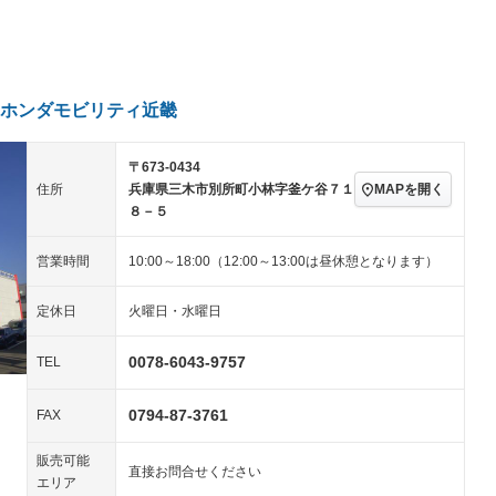
パワーステアリング
パワーウィンドウ
／ミュージック
ビジュアル：-／DVD再
アルミホイール：アルミ
生
ホイール
ングストップ
ドライブレコーダー
USB入力端子
－
－
ハーフレザーシート
キーレス
－
クリーンディーゼル
センターデフロック
－
－
セノンライト)
ポータブルナビ
バックカメラ
－
ホンダモビリティ近畿
乗車
電動格納ミラー
スマートキー
ローダウン
－
〒673-0434
装備略号／用語解説
ート
3列シート
ベンチシート
－
MAPを開く
住所
兵庫県三木市別所町小林字釜ケ谷７１
８－５
ップシート
オットマン
電動格納サードシート
－
－
営業時間
10:00～18:00（12:00～13:00は昼休憩となります）
スルー
後席モニター
電動リアゲート
－
アコン
全周囲カメラ
サイドカメラ
－
－
定休日
火曜日・水曜日
ペンション
0078-6043-9757
TEL
装備略号／用語解説
0794-87-3761
FAX
販売可能
直接お問合せください
エリア