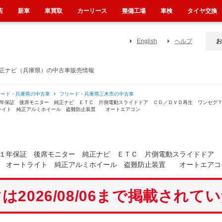
店
新車
車買取
カーリース
整備工場
車検
タイヤ交換
English
ヘルプ
お
純正ナビ（兵庫県）の中古車販売情報
リード・兵庫県の中古車
フリード・兵庫県三木市の中古車
１年保証 後席モニター 純正ナビ ＥＴＣ 片側電動スライドドア ＣＤ／ＤＶＤ再生 ワンセグ
ライト 純正アルミホイール 盗難防止装置 オートエアコン
１年保証 後席モニター 純正ナビ ＥＴＣ 片側電動スライドドア 
ト オートライト 純正アルミホイール 盗難防止装置 オートエアコ
は2026/08/06まで掲載されて