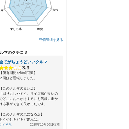
1
1
装備
装備
走行
走行
乗り心地
乗り心地
燃費
燃費
評価詳細を見る
ルマのクチコミ
全てがちょうどいいクルマ
3.3
【所有期間や運転回数】
２回ほど運転しました。
【このクルマの良い点】
小回りもしやすく、サイズ感が良いの
でどこにお出かけするにも気軽に出か
ける事ができて良かったです。
【このクルマの気になる点】
もう少しキビキビ走れば…
かずきち
2020年10月30日投稿