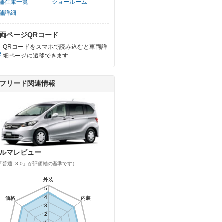
舗在庫一覧
ショールーム
舗詳細
両ページQRコード
QRコードをスマホで読み込むと車両詳
細ページに遷移できます
フリード関連情報
ルマレビュー
「普通=3.0」が評価軸の基準です）
外装
外装
5
5
4
4
価格
価格
内装
内装
3
3
2
2