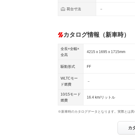
荷台寸法
－
カタログ情報（新車時）
全長×全幅×
4215 x 1695 x 1715mm
全高
駆動形式
FF
WLTCモー
－
ド燃費
10/15モード
16.4 km/リットル
燃費
※新車時のカタログデータとなります。実際とは異
カ