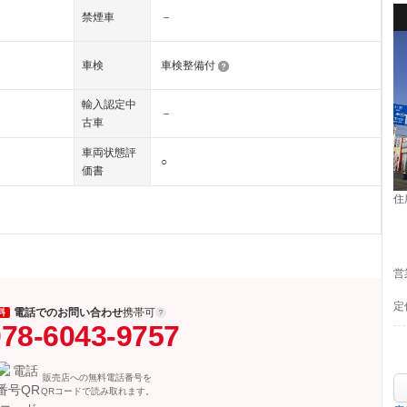
禁煙車
－
車検
車検整備付
輸入認定中
－
古車
車両状態評
○
価書
住
営
定
電話でのお問い合わせ
携帯可
料
78-6043-9757
販売店への無料電話番号を
QRコードで読み取れます。