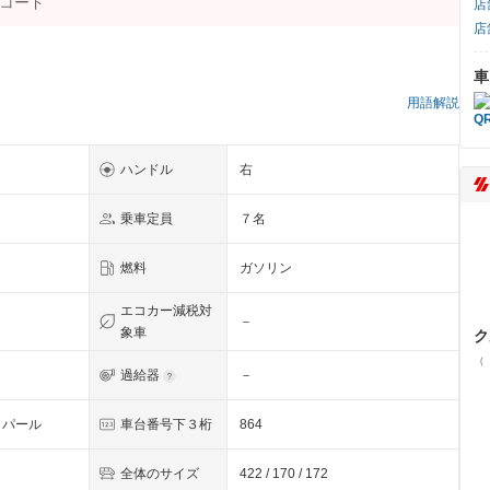
店
店
車
）
用語解説
ハンドル
右
乗車定員
７名
燃料
ガソリン
エコカー減税対
－
象車
ク
（
過給器
－
・パール
車台番号下３桁
864
全体のサイズ
422 / 170 / 172