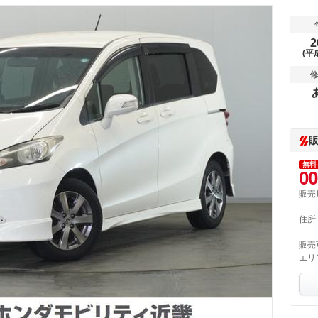
2
(平
無料
00
販売
住所
販売
エリ