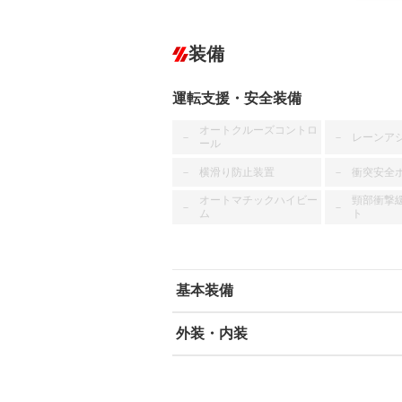
装備
運転支援・安全装備
オートクルーズコントロ
レーンア
－
－
ール
横滑り防止装置
衝突安全
－
－
オートマチックハイビー
頸部衝撃
－
－
ム
ト
基本装備
外装・内装
エアバッグ：運転席/助手席
ABS
エアコン
カーナビ：HDDナビ