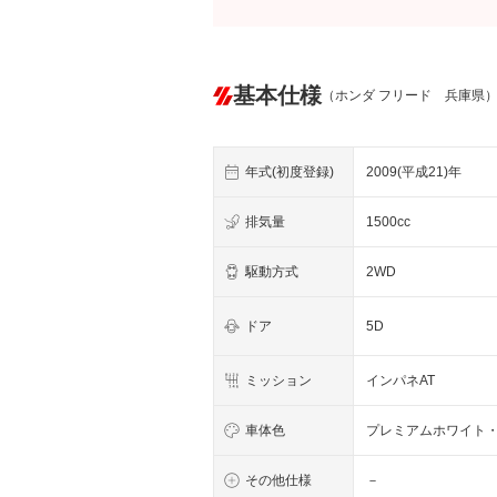
基本仕様
（ホンダ フリード 兵庫県
年式(初度登録)
2009(平成21)年
排気量
1500cc
駆動方式
2WD
ドア
5D
ミッション
インパネAT
車体色
プレミアムホワイト
その他仕様
－