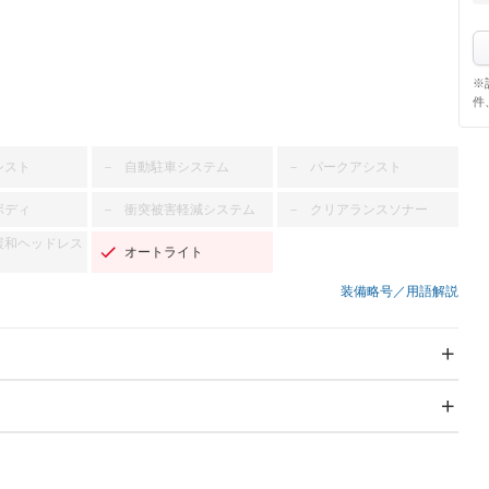
※
件
シスト
自動駐車システム
パークアシスト
－
－
ボディ
衝突被害軽減システム
クリアランスソナー
－
－
緩和ヘッドレス
オートライト
装備略号／用語解説
スライドドア：両側スラ
サンルーフ
－
イド・片側電動
Wエアコン
リフトアップ
－
－
TV：ワンセグ