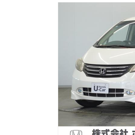
マガジン
車カタログ
自動車ローン
保険
レビュー
価格相場
教習所
用語集