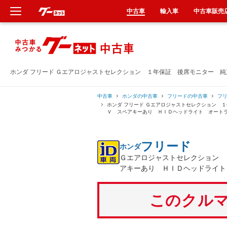
中古車
輸入車
中古車販売
新車
中古車
ホンダ フリード Ｇエアロジャストセレクション １年保証 後席モニター 
輸入車
中古車
ホンダの中古車
フリードの中古車
フ
ホンダ フリード Ｇエアロジャストセレクション 
Ｖ スペアキーあり ＨＩＤヘッドライト オート
クルマ買取
フリード
ホンダ
カーリース
Ｇエアロジャストセレクション 
アキーあり ＨＩＤヘッドライ
タイヤ交換
このクルマ
整備工場
車検