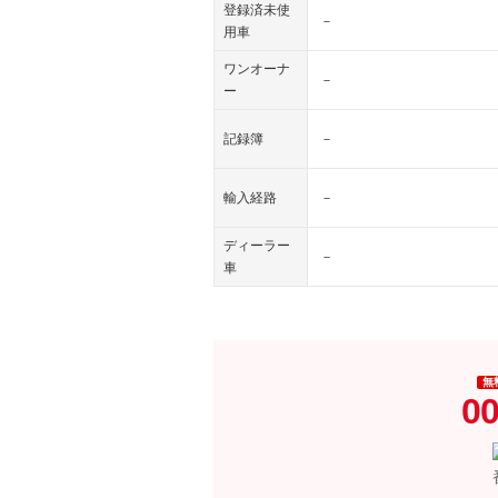
登録済未使
－
用車
ワンオーナ
－
ー
記録簿
－
輸入経路
－
ディーラー
－
車
無
00