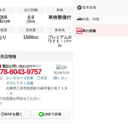
基本装備
年式
走行距離
車検
009
6.9
車検整備付
外装・内装
成21)年
万km
修復歴
排気量
車体色
車の画像
あり
1500cc
プレミアムホ
ワイト・パー
ル
販売店情報
電話お問い合わせ
携帯可
78-6043-9757
電話番号QR
店
ホンダカーズ兵庫 三木店 （株）ホン
ダモビリティ近畿
兵庫県三木市別所町小林字釜ケ谷７１８
－５
可能
直接お問合せください
ア
MAPを開く
LINEで共有