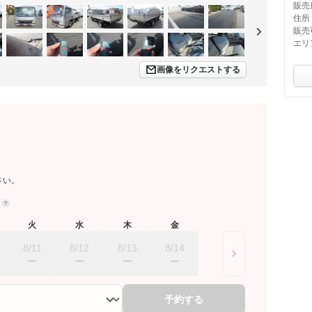
販売
住所
販売
エリ
画像をリクエストする
さい。
約
火
水
木
金
8/11
8/12
8/13
8/14
予約する