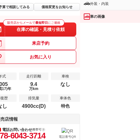
外装・内装
予算で相談してみる
価格変更をお知らせ
車の画像
販売店からメールで
最短即日
にご連絡
在庫の確認・見積り依頼
来店予約
お気に入り
年式
走行距離
車検
005
9.4
なし
成17)年
万km
修復歴
排気量
車体色
なし
4900cc(D)
特色
販売店情報
電話お問い合わせ
携帯可
78-6043-3714
電話番号QR