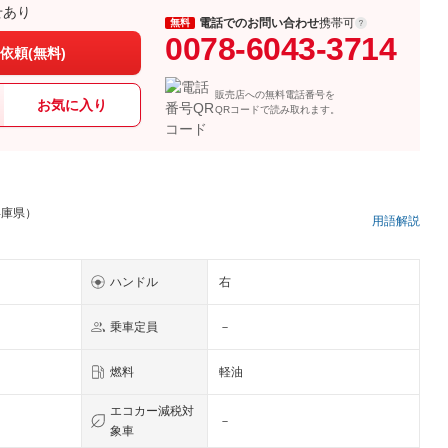
せあり
電話でのお問い合わせ
携帯可
無料
0078-6043-3714
依頼(無料)
販売店への無料電話番号を
お気に入り
QRコードで読み取れます。
兵庫県）
用語解説
ハンドル
右
乗車定員
－
燃料
軽油
エコカー減税対
－
象車