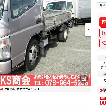
希望
2
(平
3件
在
のお問い合わせがあります
無料
00