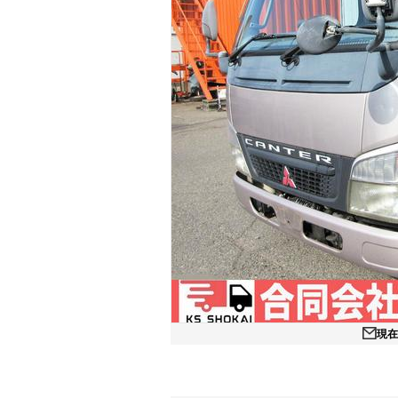
マガジン
車カタログ
自動車ローン
保険
レビュー
価格相場
教習所
現
用語集