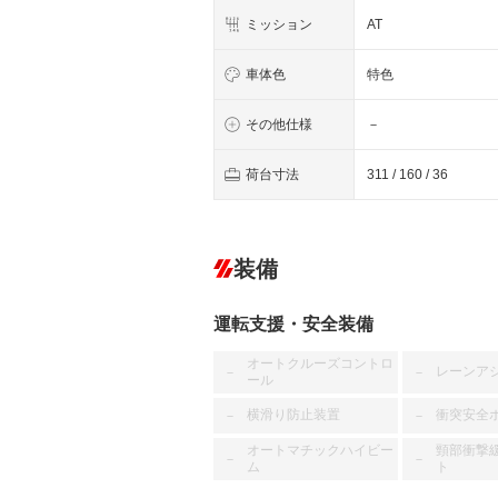
ミッション
AT
車体色
特色
その他仕様
－
荷台寸法
311 / 160 / 36
装備
運転支援・安全装備
オートクルーズコントロ
レーンア
－
－
ール
横滑り防止装置
衝突安全
－
－
オートマチックハイビー
頸部衝撃
－
－
ム
ト