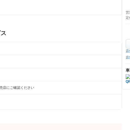
営
定
ビス
店
店
車
販売店にご確認ください