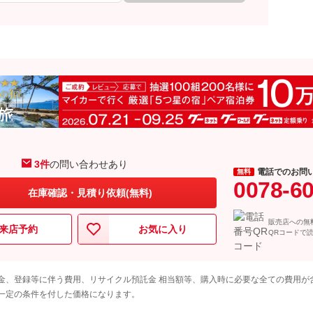
3件
の問い合わせあり
電話でのお問
無料
0078-6
在庫確認・見積り依頼(無料)
販売店への無
来店予約
お気に入り
QRコードで
金、登録等に伴う費用、リサイクル預託金 相当額等、購入時に必要な全ての費用が
一定の条件を付した価格になります。