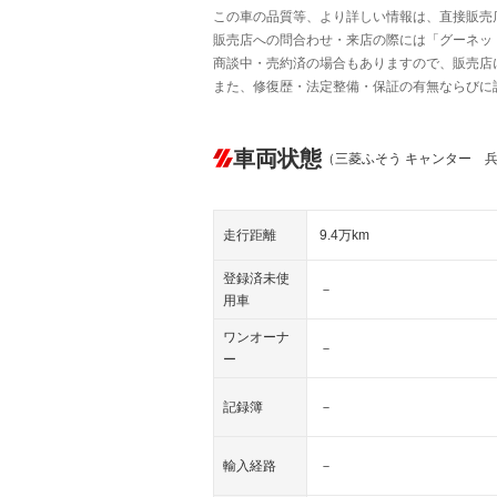
この車の品質等、より詳しい情報は、直接販売
販売店への問合わせ・来店の際には「グーネット中
商談中・売約済の場合もありますので、販売店
また、修復歴・法定整備・保証の有無ならびに
車両状態
（三菱ふそう キャンター 
走行距離
9.4万km
登録済未使
－
用車
ワンオーナ
－
ー
記録簿
－
輸入経路
－