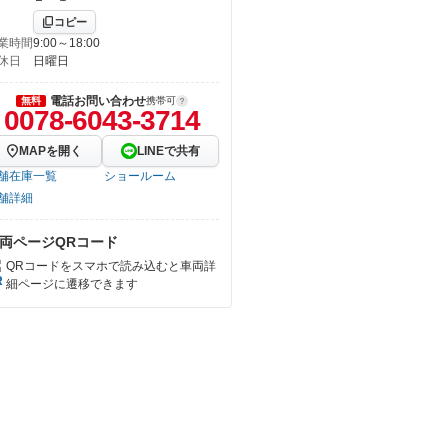
コピー
業時間
9:00～18:00
休日
日曜日
電話お問い合わせ
無料
携帯可
0078-6043-3714
MAPを開く
LINEで共有
舗在庫一覧
ショールーム
舗詳細
両ページQRコード
QRコードをスマホで読み込むと車両詳
細ページに遷移できます