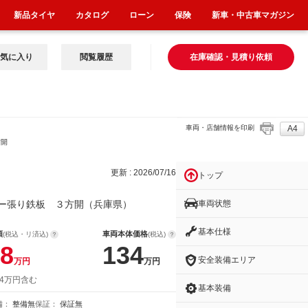
新品タイヤ
カタログ
ローン
保険
新車・中古車マガジン
気に入り
閲覧履歴
在庫確認・見積り依頼
車両・店舗情報を印刷
A4
方開
更新 : 2026/07/16
トップ
車両状態
ー張り鉄板 ３方開（兵庫県）
基本仕様
額
車両本体価格
(税込・リ済込)
(税込)
8
134
安全装備エリア
万円
万円
 4万円含む
基本装備
備：
整備無
保証：
保証無