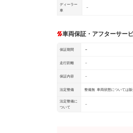
ディーラー
－
車
車両保証・アフターサー
保証期間
－
走行距離
－
保証内容
－
法定整備
整備無 車両状態については
法定整備に
－
ついて