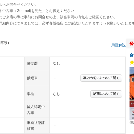
店へお問合せください。
古車（Goo-net)を見た」とお伝えください。
にご来店の際は事前にお問合せの上、該当車両の有無をご確認ください。
詳細内容につきましては、必ず各販売店にご確認いただきますようお願いいたしま
兵庫県）
用語解説
合
修復歴
なし
禁煙車
－
車内の匂いについて聞く
車検
なし
納期について聞く
輸入認定中
－
古車
住
車両状態評
－
価書