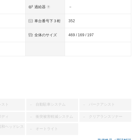
過給器
－
車台番号下３桁
352
全体のサイズ
469 / 169 / 197
シスト
自動駐車システム
パークアシスト
－
－
ボディ
衝突被害軽減システム
クリアランスソナー
－
－
緩和ヘッドレス
オートライト
－