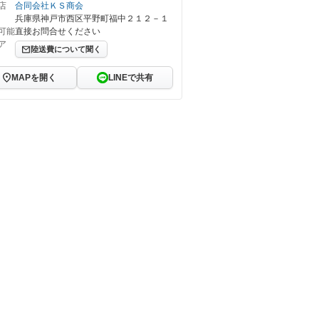
店
合同会社ＫＳ商会
兵庫県神戸市西区平野町福中２１２－１
可能
直接お問合せください
ア
陸送費について聞く
MAPを開く
LINEで共有