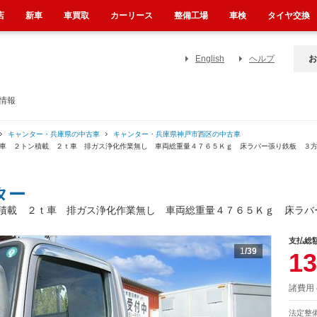
店
新車
車買取
カーリース
整備工場
車検
タイヤ交換
English
ヘルプ
お
情報
キャンター・兵庫県の中古車
キャンター・兵庫県神戸市西区の中古車
Ｔ車 ２トン積載 ２ｔ車 排ガス浄化作業無し 車両総重量４７６５Ｋｇ 床ラバー張り鉄板 ３
ター
載 ２ｔ車 排ガス浄化作業無し 車両総重量４７６５Ｋｇ 床ラバ
支払総
1
/39
13
諸費用
法定整