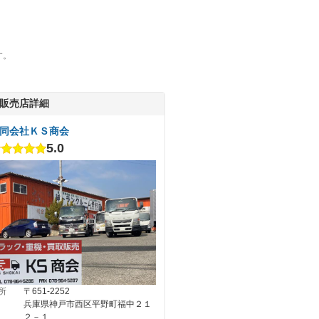
す。
販売店詳細
同会社ＫＳ商会
5.0
所
〒651-2252
兵庫県神戸市西区平野町福中２１
２－１