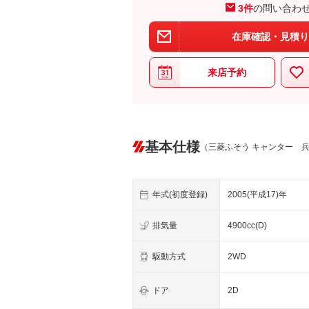
3件
の問い合わ
在庫確認・見積り
来店予約
基本仕様
（三菱ふそう キャンター 
年式(初度登録)
2005(平成17)年
排気量
4900cc(D)
駆動方式
2WD
ドア
2D