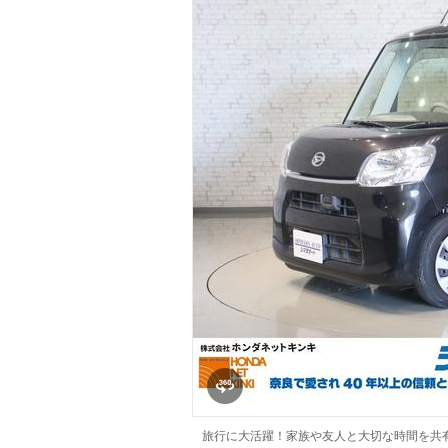
マガジン
車カタログ
自動車ローン
保険
レビュー
価格相場
教習所
用語集
旅行に大活躍！家族や友人と大切な時間を共有