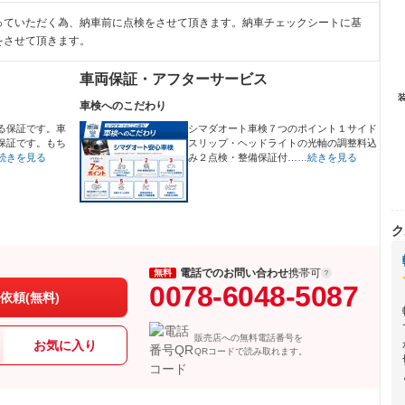
っていただく為、納車前に点検をさせて頂きます。納車チェックシートに基
をさせて頂きます。
車両保証・アフターサービス
車検へのこだわり
る保証です。車
シマダオート車検７つのポイント１サイド
保証です。もち
スリップ・ヘッドライトの光軸の調整料込
続きを見る
み２点検・整備保証付…
…続きを見る
ク
電話でのお問い合わせ
携帯可
無料
0078-6048-5087
依頼(無料)
販売店への無料電話番号を
お気に入り
QRコードで読み取れます。