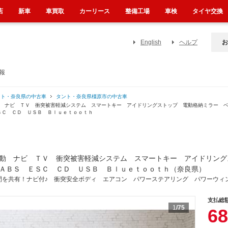
店
新車
車買取
カーリース
整備工場
車検
タイヤ交換
English
ヘルプ
お
報
ント・奈良県の中古車
タント・奈良県橿原市の中古車
動 ナビ ＴＶ 衝突被害軽減システム スマートキー アイドリングストップ 電動格納ミラー 
ＳＣ ＣＤ ＵＳＢ Ｂｌｕｅｔｏｏｔｈ
動 ナビ ＴＶ 衝突被害軽減システム スマートキー アイドリング
ＡＢＳ ＥＳＣ ＣＤ ＵＳＢ Ｂｌｕｅｔｏｏｔｈ（奈良県）
間を共有！ナビ付♪ 衝突安全ボディ エアコン パワーステアリング パワーウィ
支払総
1
/75
68