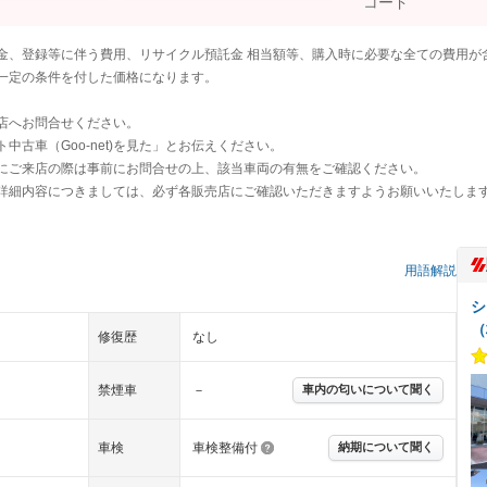
金、登録等に伴う費用、リサイクル預託金 相当額等、購入時に必要な全ての費用が
一定の条件を付した価格になります。
店へお問合せください。
古車（Goo-net)を見た」とお伝えください。
にご来店の際は事前にお問合せの上、該当車両の有無をご確認ください。
詳細内容につきましては、必ず各販売店にご確認いただきますようお願いいたしま
）
用語解説
シ
（
修復歴
なし
禁煙車
－
車内の匂いについて聞く
車検
車検整備付
納期について聞く