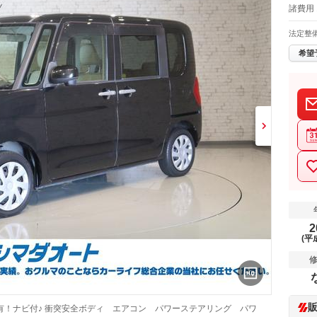
諸費用 
法定整
希望
2
(平
！ナビ付♪ 衝突安全ボディ エアコン パワーステアリング パワ