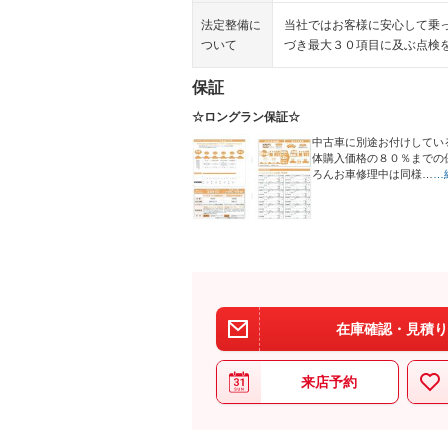
法定整備に
当社ではお客様に安心して乗
ついて
づき最大３０項目に及ぶ点検
保証
☆ロングラン保証☆
中古車に別途お付けしてい
体購入価格の８０％までの
ろんお車修理中は同様…
…
在庫確認・見積り
来店予約