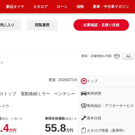
新品タイヤ
カタログ
ローン
保険
新車・中古車マガジン
気に入り
閲覧履歴
在庫確認・見積り依頼
車両・店舗情報を印刷
A4
ベン
更新 : 2026/07/14
トップ
車両状態
ストップ 電動格納ミラー ベンチシー
車両保証・アフターサービス
ンドウ
基本仕様
額
車両本体価格
(税込・リ未)
(税込)
.4
55.8
カタログ情報（新車時）
万円
万円