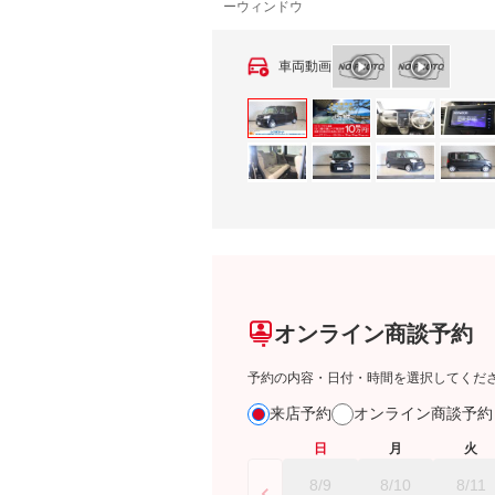
ーウィンドウ
車両動画
オンライン商談予約
予約の内容・日付・時間を選択してくだ
来店予約
オンライン商談予
日
月
火
8/9
8/10
8/11