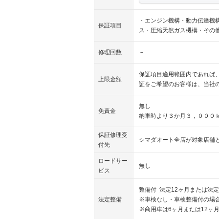
・エンジン機構・動力伝達機
保証項目
ス・圧縮天然ガス機構・その
修理回数
－
保証項目適用範囲内であれば
上限金額
証をご希望のお客様は、当社
無し
免責金
納車時より３か月３，０００
保証修理受
シマダオート全店が対象店舗
付先
ロードサー
無し
ビス
整備付 法定12ヶ月または法定
法定整備
※車検なし・車検整備付の場合
※商用車は6ヶ月または12ヶ