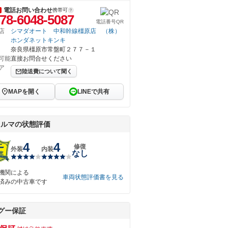
電話お問い合わせ
携帯可
78-6048-5087
電話番号QR
店
シマダオート 中和幹線橿原店 （株）
ホンダネットキンキ
奈良県橿原市常盤町２７７－１
可能
直接お問合せください
ア
陸送費について聞く
MAPを開く
LINEで共有
クルマの状態評価
4
4
修復
外装
内装
なし
機関による
車両状態評価書を見る
済みの中古車です
グー保証