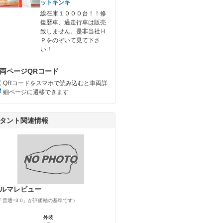
ットキンキ
総在庫１０００台！！修
復歴車、過走行車は販売
致しません。是非当社Ｈ
Ｐをのぞいて見て下さ
い！
両ページQRコード
QRコードをスマホで読み込むと車両詳
細ページに遷移できます
タント関連情報
ルマレビュー
「普通=3.0」が評価軸の基準です）
外装
外装