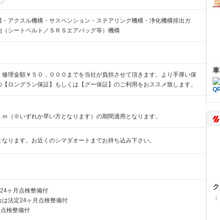
構・アクスル機構・サスペンション・ステアリング機構・浄化機構排出ガ
他（シートベルト／ＳＲＳエアバッグ等）機構
車
、修理金額￥５０，０００までを当社が負担させて頂きます。より手厚い保
の【ロングラン保証】もしくは【グー保証】のご利用をおススメ致します。
ｋｍ（※いずれか早い方となります）の期間適用となります。
となります。お近くのシマダオートまでお持ち込み下さい。
ク
24ヶ月点検整備付
（
は法定24ヶ月点検整備付
月点検整備付