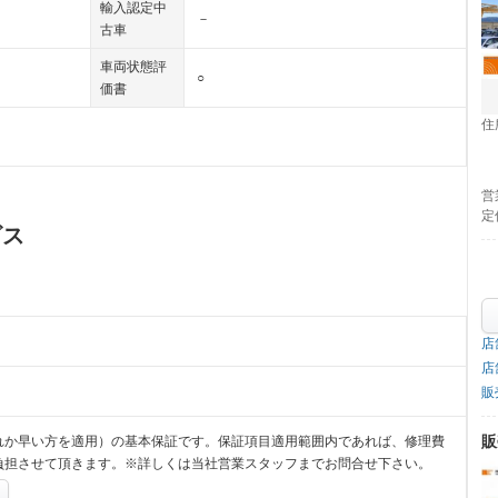
輸入認定中
－
古車
車両状態評
○
価書
住
営
定
ビス
店
店
販
販
れか早い方を適用）の基本保証です。保証項目適用範囲内であれば、修理費
負担させて頂きます。※詳しくは当社営業スタッフまでお問合せ下さい。