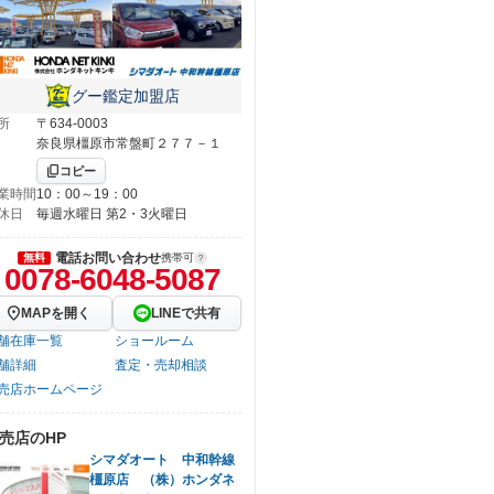
グー鑑定加盟店
所
〒634-0003
奈良県橿原市常盤町２７７－１
コピー
業時間
10：00～19：00
休日
毎週水曜日 第2・3火曜日
電話お問い合わせ
無料
携帯可
0078-6048-5087
MAPを開く
LINEで共有
舗在庫一覧
ショールーム
舗詳細
査定・売却相談
売店ホームページ
売店のHP
シマダオート 中和幹線
橿原店 （株）ホンダネ