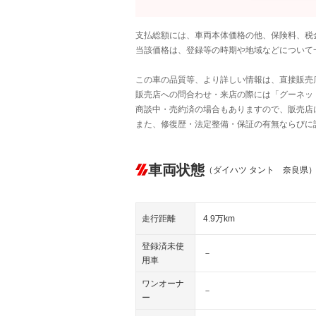
支払総額には、車両本体価格の他、保険料、税
当該価格は、登録等の時期や地域などについて
この車の品質等、より詳しい情報は、直接販売
販売店への問合わせ・来店の際には「グーネット中
商談中・売約済の場合もありますので、販売店
また、修復歴・法定整備・保証の有無ならびに
車両状態
（ダイハツ タント 奈良県
走行距離
4.9万km
登録済未使
－
用車
ワンオーナ
－
ー