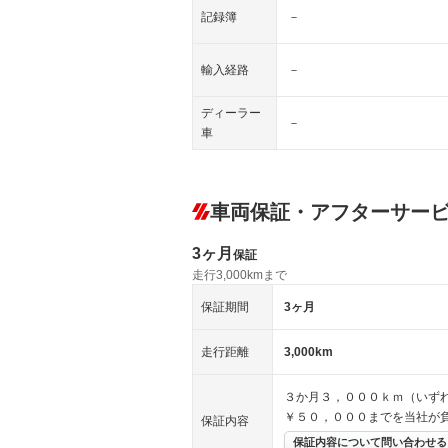
記録簿
－
輸入経路
－
ディーラー
－
車
車両保証・アフターサー
3ヶ月
保証
走行3,000kmまで
保証期間
3ヶ月
走行距離
3,000km
３か月３，０００ｋｍ（いず
￥５０，０００までを当社が
保証内容
保証内容について問い合わせる