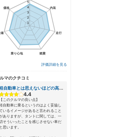
5
5
4
4
価格
価格
内装
内装
3
3
2
2
1
1
装備
装備
走行
走行
乗り心地
乗り心地
燃費
燃費
評価詳細を見る
ルマのクチコミ
軽自動車とは思えないほどの高級感
4.4
【このクルマの良い点】
軽自動車に乗るというのはよく妥協し
ているイメージがあると言われること
がありますが、タントに関しては、一
切そういったことを感じさせない車だ
と思います。