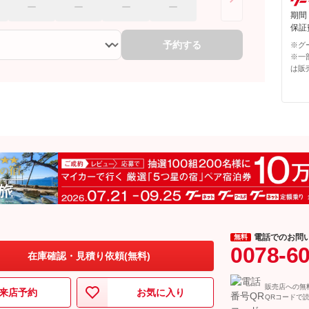
期間
保証費
予約する
※グ
※一
は販
電話でのお問
無料
0078-6
在庫確認・見積り依頼(無料)
販売店への無
来店予約
お気に入り
QRコードで