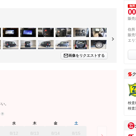
無料
00
販売
住所
販売
エリ
画像をリクエストする
検査
さい。
検査
約
水
木
金
土
8/12
8/13
8/14
8/15