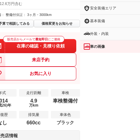
12.6万円含む
安全装備エリア
備：
整備付
保証：
3ヶ月・3000km
基本装備
予算で相談してみる
価格変更をお知らせ
外装・内装
販売店からメールで
最短即日
にご連絡
在庫の確認・見積り依頼
車の画像
来店予約
お気に入り
年式
走行距離
車検
014
4.9
車検整備付
成26)年
万km
修復歴
排気量
車体色
なし
660cc
ブラック
販売店情報