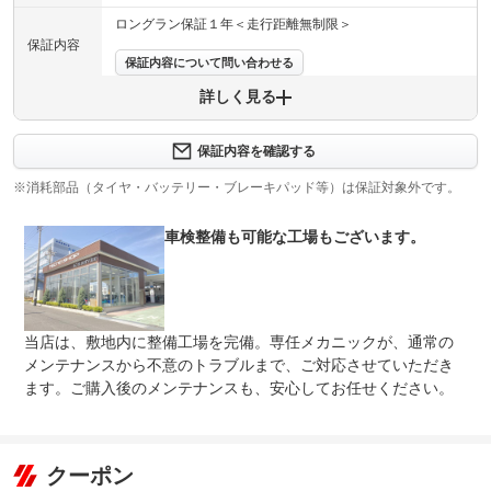
ロングラン保証１年＜走行距離無制限＞
保証内容
保証内容について問い合わせる
詳しく見る
保証項目
-
修理回数
-
保証内容を確認する
※消耗部品（タイヤ・バッテリー・ブレーキパッド等）は保証対象外です。
上限金額
-
車検整備も可能な工場もございます。
免責金
無し
保証修理
-
受付先
整備付 法定12ヶ月または法定24ヶ月点検整備付
当店は、敷地内に整備工場を完備。専任メカニックが、通常の
法定整備
※車検なし・車検整備付の場合は法定24ヶ月点検整備付
※商用車は6ヶ月または12ヶ月点検整備付
メンテナンスから不意のトラブルまで、ご対応させていただき
ます。ご購入後のメンテナンスも、安心してお任せください。
納車整備費用は車両本体価格に含まれております。車検整
法定整備
備または法定１２か月点検相当整備を実施し、エンジンオ
について
イル、オイルエレメント、バッテリー、ワイパーゴムを交
換いたします。
クーポン