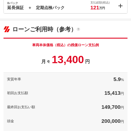
2.5
ョン価格
支払総額(税込)
Bパック
万円
121
(税込)
延長保証 ＋ 定期点検パック
万円
車両本体価
99.8
万円
内：オプシ
格
12.9
ョン価格
万円
(税込)
ローンご利用時（参考）
車両本体価
99.8
万円
格
パック内容
車両本体価格（税込）の残価ローン支払例
＋２年間の、３年保証になります。＊＊＊保証の対象になるケー
13,400
ス、保証の対象にならないケースについては、各Ｕ－Ｃａｒ店舗
月々
円
もしくはスタッフへお問い合わせください。
パック内容
６ヶ月ごとの点検整備とメンテナンス４回分の、お得なセット！
備考
－
メンテナンスも、ぜひネッツトヨタ静岡にお任せください。＊＊
5.9
実質年率
%
＊整備内容の詳細については、各Ｕ－Ｃａｒ店舗もしくはスタッ
[保証付]：3年・走行無制限
保証
フへお問い合わせください。
ロングラン保証１年＜走行距離無制限＞
15,413
初回お支払額
円
備考
－
保証項目
-
[保証付]：3年・走行無制限
修理回数・
149,700
保証
最終回お支払い額
-
円
ロングラン保証１年＜走行距離無制限＞
上限金額
保証項目
-
免責金
無し
200,000
頭金
円
修理回数・
保証修理受
-
-