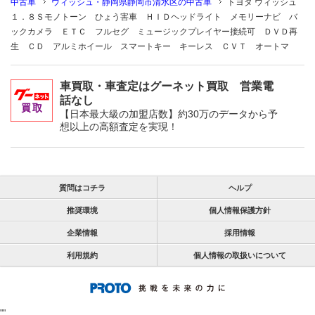
中古車
ウィッシュ・静岡県静岡市清水区の中古車
トヨタ ウィッシュ
１．８Ｓモノトーン ひょう害車 ＨＩＤヘッドライト メモリーナビ バ
ックカメラ ＥＴＣ フルセグ ミュージックプレイヤー接続可 ＤＶＤ再
生 ＣＤ アルミホイール スマートキー キーレス ＣＶＴ オートマ
車買取・車査定はグーネット買取 営業電
話なし
【日本最大級の加盟店数】約30万のデータから予
想以上の高額査定を実現！
質問はコチラ
ヘルプ
推奨環境
個人情報保護方針
企業情報
採用情報
利用規約
個人情報の取扱いについて
"
"