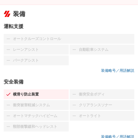
装備
運転支援
オートクルーズコントロール
：装備なし
レーンアシスト
自動駐車システム
：装備なし
：装備なし
パークアシスト
：装備なし
装備略号／用語解説
安全装備
横滑り防止装置
衝突安全ボディ
：装備あり
：装備なし
衝突被害軽減システム
クリアランスソナー
：装備なし
：装備なし
オートマチックハイビーム
オートライト
：装備なし
：装備なし
頸部衝撃緩和ヘッドレスト
：装備なし
装備略号／用語解説