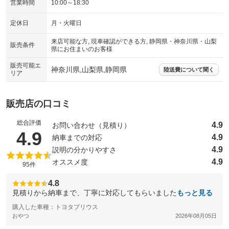
営業時間
10:00～18:30
定休日
月・火曜日
来店可能な方, 現車確認ができる方, 静岡県・神奈川県・山梨
販売条件
県にお住まいのお客様
販売可能エ
神奈川県,山梨県,静岡県
陸送費について聞く
リア
販売店の口コミ
総合評価
4.9
お問い合わせ（見積り）
（5点満点中）
4.9
4.9
納車までの対応
4.9
説明の分かりやすさ
4.9
オススメ度
95件
4.8
見積りから納車まで、丁寧に対応してもらいました
もっと見る
購入した車種：トヨタプリウス
おやつ
2026年08月05日