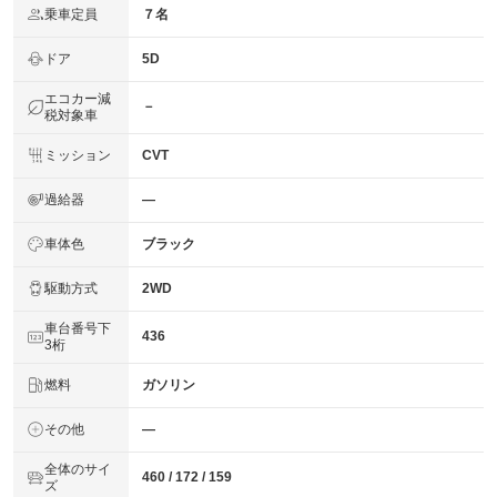
乗車定員
７名
ドア
5D
エコカー減
－
税対象車
ミッション
CVT
過給器
―
車体色
ブラック
駆動方式
2WD
車台番号下
436
3桁
燃料
ガソリン
その他
―
全体のサイ
460 / 172 / 159
ズ