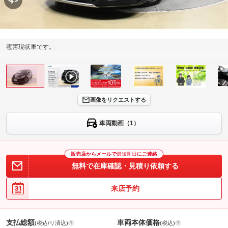
雹害現状車です。
画像をリクエストする
車両動画（1）
販売店からメールで
最短即日
にご連絡
無料で在庫確認・見積り依頼する
来店予約
支払総額
車両本体価格
(税込/リ済込)
(税込)