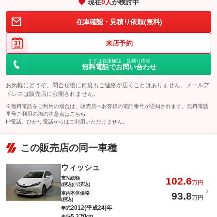
現在
0
人
が検討中
在庫確認・見積り依頼(無料)
来店予約
まずは在庫確認・見積り依頼
無料電話でお問い合わせ
お気軽にどうぞ。問合せ後に何度もご連絡が届くことはありません。メールア
ドレスは販売店に公開されません。
※無料電話をご利用の場合は、販売店へお客様の電話番号が通知されます。無料電話
番号ご利用の際の注意点は
こちら
IP電話、ひかり電話からはご利用いただけません。
この販売店の同一車種
ウィッシュ
支払総額
102.6
万円
(税込)(リ済込)
車両本体価格
93.8
万円
(税込)
2012(平成24)年
年式
5.3万km
走行