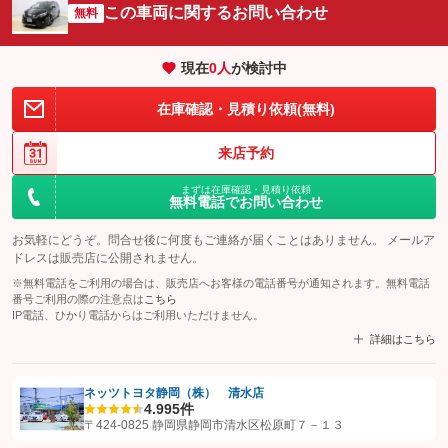
この車両に関するお問い合わせ
無料
現在
0
人
が検討中
在庫確認・見積り依頼(無料)
来店予約
まずは在庫確認・見積り依頼
無料電話でお問い合わせ
お気軽にどうぞ。問合せ後に何度もご連絡が届くことはありません。 メールア
ドレスは販売店に公開されません。
※無料電話をご利用の場合は、販売店へお客様の電話番号が通知されます。無料電話
番号ご利用の際の注意点は
こちら
IP電話、ひかり電話からはご利用いただけません。
詳細はこちら
ネッツトヨタ静岡（株） 清水店
4.9
95件
【STEP1】
認証画面でグーネットを友だち追加してから「許可する」ボタンを押
〒424-0825 静岡県静岡市清水区松原町７－１３
します