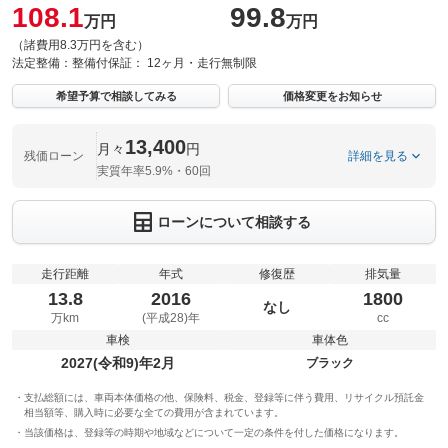
108.1
99.8
万円
万円
（諸費用8.3万円を含む）
法定整備：
整備付
保証：
12ヶ月・走行無制限
希望予算で相談してみる
価格変更をお知らせ
13,400
月々
円
残価ローン
詳細を見る
実質年率5.9%・60回
ローンについて相談する
走行距離
年式
修復歴
排気量
13.8
2016
1800
なし
万km
(平成28)年
cc
車検
車体色
2027(令和9)年2月
ブラック
支払総額には、車両本体価格の他、保険料、税金、登録等に伴う費用、リサイクル預託金
相当額等、購入時に必要な全ての費用が含まれています。
当該価格は、登録等の時期や地域などについて一定の条件を付した価格になります。