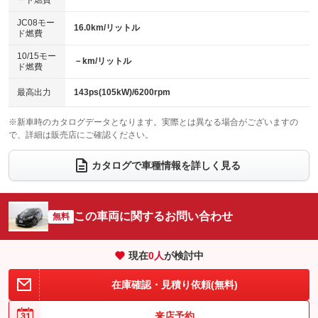
ード燃費
レンタカーアップ
展示・試乗車
：装備なし
：装備なし
ローダウン
ランフラットタイヤ
：装備なし
：装備なし
JC08モー
16.0km/リットル
ド燃費
電動格納ミラー
：装備なし
パワーシート
3列シート
：装備なし
：装備あり
10/15モー
装備略号／用語解説
－km/リットル
ド燃費
ベンチシート
フルフラットシート
：装備なし
：装備なし
チップアップシート
オットマン
最高出力
143ps(105kW)/6200rpm
：装備なし
：装備なし
電動格納サードシート
シートヒーター
：装備なし
：装備なし
※新車時のカタログデータとなります。実際とは異なる場合がございますの
で、詳細は販売店にご確認ください。
ウォークスルー
後席モニター
：装備なし
：装備なし
カタログで車種情報を詳しく見る
電動リアゲート
フロントカメラ
：装備なし
：装備なし
シートエアコン
全周囲カメラ
：装備なし
：装備なし
この車両に関するお問い合わせ
サイドカメラ
無料
ルーフレール
：装備なし
：装備なし
エアサスペンション
ヘッドライトウォッシャー
：装備なし
：装備なし
現在
0
人
が検討中
装備略号／用語解説
在庫確認・見積り依頼(無料)
来店予約