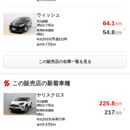
ウィッシュ
支払総額
64.1
万円
(税込)(リ済込)
車両本体価格
54.8
万円
(税込)
2010(平成22)年
年式
9.7万km
走行
この販売店の在庫一覧を見る
この販売店の新着車種
ヤリスクロス
支払総額
225.8
万円
(税込)(リ済込)
車両本体価格
217
万円
(税込)
2025(令和7)年
年式
0.4万km
走行