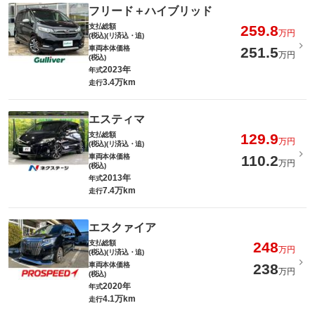
フリード＋ハイブリッド
支払総額
259.8
万円
(税込)(リ済込・追)
車両本体価格
251.5
万円
(税込)
2023年
年式
3.4万km
走行
エスティマ
支払総額
129.9
万円
(税込)(リ済込・追)
車両本体価格
110.2
万円
(税込)
2013年
年式
7.4万km
走行
エスクァイア
支払総額
248
万円
(税込)(リ済込・追)
車両本体価格
238
万円
(税込)
2020年
年式
4.1万km
走行