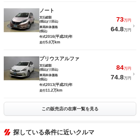
ノート
支払総額
73
万円
(税込)(リ済込)
車両本体価格
64.8
万円
(税込)
2016(平成28)年
年式
5.0万km
走行
プリウスアルファ
支払総額
84
万円
(税込)(リ済込)
車両本体価格
74.8
万円
(税込)
2013(平成25)年
年式
11.2万km
走行
この販売店の在庫一覧を見る
探している条件に近いクルマ