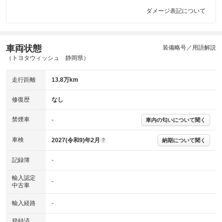
ダメージ表記について
車両状態
装備略号／用語解説
（トヨタウィッシュ 静岡県）
走行距離
13.8万km
修復歴
なし
禁煙車
-
車内の匂いについて聞く
車検
2027(令和9)年2月
納期について聞く
?
記録簿
-
輸入認定
-
中古車
輸入経路
-
登録済