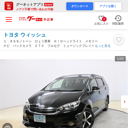
グーネットアプリ
RENEW
ダウンロード
アプリを開く
メアド不要で問い合わせ可能
0
お気に入り
閲覧履歴
トヨタ ウィッシュ
１．８Ｓモノトーン ひょう害車 ＨＩＤヘッドライト メモリー
ナビ バックカメラ ＥＴＣ フルセグ ミュージックプレイヤー
もっと見る
接続可 ＤＶＤ再生 ＣＤ アルミホイール スマートキー キー
レス ＣＶＴ オートマ（静岡県）
1
/43