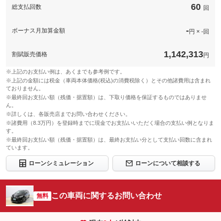
上限金額
付先
60
総支払回数
回
ロードサー
免責金
無し
無し
ビスの有無
-
ボーナス月加算金額
円 × -回
保証修理受
-
付先
このパックの見積もり依頼（無料）
1,142,313
割賦販売価格
ロードサー
円
無し
ビスの有無
※上記のお支払い例は、あくまでも参考例です。
※上記の金額には税金（車両本体価格(税込)の消費税除く）とその他諸費用は含まれ
このパックの見積もり依頼（無料）
ておりません。
※最終回お支払い額（残価・据置額）は、下取り価格を保証するものではありませ
ん。
※詳しくは、各販売店までお問い合わせください。
※諸費用（8.3万円）を登録時までに現金でお支払いいただく場合の支払い例となりま
す。
※最終回お支払い額（残価・据置額）は、最終お支払い分として支払い回数に含まれ
ています。
ローンシミュレーション
ローンについて相談する
この車両に関するお問い合わせ
無料