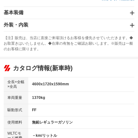
基本装備
エアバッグ：運転席/助手席/サイド
外装・内装
：装備あり
スライドドア
カーナビ：メモリーナビ他
：装備なし
：装備あり
【注】販売は、当店に直接ご来場頂けるお客様を優先させていただきます。◆
お取置きはいたしません。◆在庫の有無をご確認お願いします。※販売は一般
サンルーフ
ABS
TV：フルセグ
：装備なし
：装備あり
：装備あり
のお客様に限ります。
エアコン
Wエアコン
オーディオ：CDまたはCDチェンジャー／ミュージックプレイヤー接続
：装備あり
：装備なし
：装備あり
可
リフトアップ
パワーステアリング
カタログ情報(新車時)
：装備なし
：装備あり
ビジュアル：-／DVD再生
：装備あり
ダウンヒルアシストコントロール
：装備なし
アルミホイール：アルミホイール
全長×全幅
：装備あり
4600x1720x1590mm
×全高
パワーウィンドウ
盗難防止システム
：装備あり
：装備あり
革シート
ハーフレザーシート
：装備なし
：装備なし
車両重量
1370kg
アイドリングストップ
ドライブレコーダー
：装備なし
：装備なし
キーレス
LEDヘッドランプ
：装備あり
：装備なし
USB入力端子
Bluetooth接続
駆動形式
FF
：装備なし
：装備なし
HID(キセノンライト)
ポータブルナビ
：装備あり
：装備なし
100V電源
クリーンディーゼル
使用燃料
無鉛レギュラーガソリン
：装備なし
：装備なし
バックカメラ
ETC
：装備あり
：装備あり
センターデフロック
：装備なし
WLTCモ
エアロ
スマートキー
－km/リットル
：装備なし
：装備あり