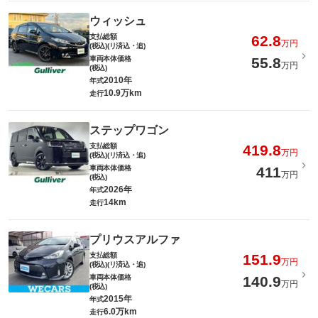
ウィッシュ
支払総額
62.8
万円
(税込)(リ済込・追)
車両本体価格
55.8
万円
(税込)
2010年
年式
10.9万km
走行
ステップワゴン
支払総額
419.8
万円
(税込)(リ済込・追)
車両本体価格
411
万円
(税込)
2026年
年式
14km
走行
プリウスアルファ
支払総額
151.9
万円
(税込)(リ済込・追)
車両本体価格
140.9
万円
(税込)
2015年
年式
6.0万km
走行