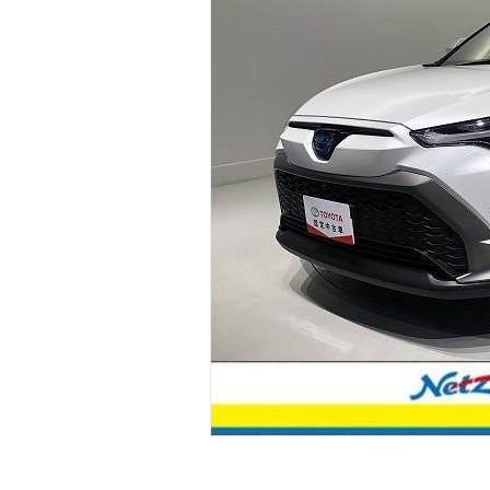
マガジン
車カタログ
自動車ローン
保険
レビュー
価格相場
教習所
用語集