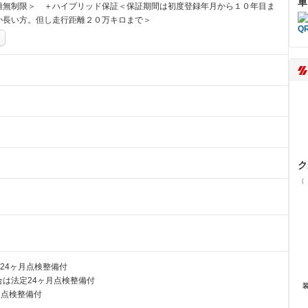
車
離無制限＞ ＋ハイブリッド保証＜保証期間は初度登録年月から１０年目ま
か長い方。但し走行距離２０万キロまで＞
ク
（
24ヶ月点検整備付
は法定24ヶ月点検整備付
月点検整備付