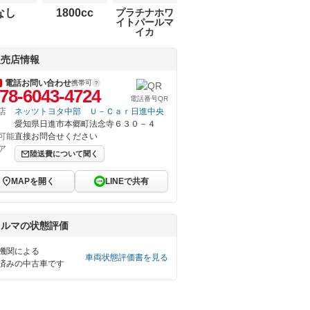
なし
1800cc
プラチナホワ
イトパールマ
イカ
販売店情報
電話お問い合わせ
携帯可
78-6043-4724
電話番号QR
店
ネッツトヨタ中部 Ｕ－Ｃａｒ日進中央
愛知県日進市本郷町法念寺６３０－４
可能
直接お問合せください
ア
陸送費について聞く
MAPを開く
LINEで共有
クルマの状態評価
機関による
車両状態評価書を見る
済みの中古車です