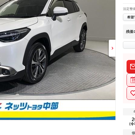
法定整
希望
残価
2
(令