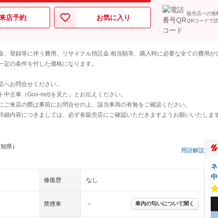
販売店への無
来店予約
お気に入り
QRコードで
金、登録等に伴う費用、リサイクル預託金 相当額等、購入時に必要な全ての費用が
一定の条件を付した価格になります。
店へお問合せください。
古車（Goo-net)を見た」とお伝えください。
にご来店の際は事前にお問合せの上、該当車両の有無をご確認ください。
詳細内容につきましては、必ず各販売店にご確認いただきますようお願いいたしま
愛知県）
用語解説
ネ
中
修復歴
なし
禁煙車
－
車内の匂いについて聞く