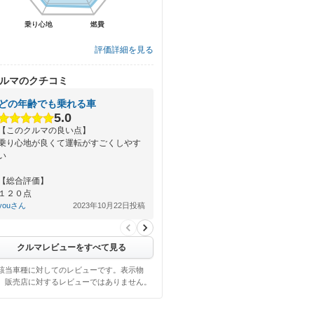
乗り心地
乗り心地
燃費
燃費
評価詳細を見る
ルマのクチコミ
どの年齢でも乗れる車
5.0
【このクルマの良い点】
乗り心地が良くて運転がすごくしやす
い
【総合評価】
１２０点
youさん
2023年10月22日投稿
クルマレビューをすべて見る
該当車種に対してのレビューです。表示物
、販売店に対するレビューではありません。