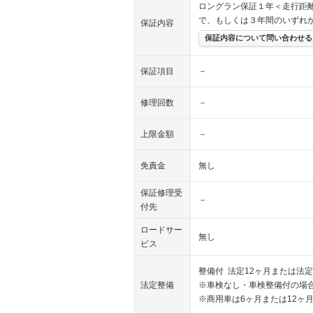
ロングラン保証１年＜走行距
で、もしくは３年間のいずれ
保証内容
保証内容について問い合わせる
保証項目
－
修理回数
－
上限金額
－
免責金
無し
保証修理受
－
付先
ロードサー
無し
ビス
整備付 法定12ヶ月または法定
法定整備
※車検なし・車検整備付の場合
※商用車は6ヶ月または12ヶ