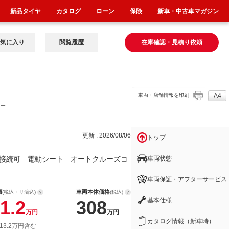
新品タイヤ
カタログ
ローン
保険
新車・中古車マガジン
気に入り
閲覧履歴
在庫確認・見積り依頼
車両・店舗情報を印刷
A4
オー
更新 : 2026/08/06
トップ
車両状態
接続可 電動シート オートクルーズコ
車両保証・アフターサービス
額
車両本体価格
(税込・リ済込)
(税込)
基本仕様
1.2
308
万円
万円
カタログ情報（新車時）
13.2万円含む