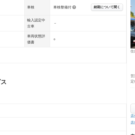
車検
車検整備付
納期について聞く
輸入認定中
－
古車
車両状態評
○
価書
住
営
ビス
定
店
店