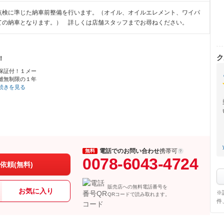
点検に準じた納車前整備を行います。（オイル、オイルエレメント、ワイパ
ての納車となります。） 詳しくは店舗スタッフまでお尋ねください。
ク
！
保証付！１メー
離無制限の１年
続きを見る
電話でのお問い合わせ
携帯可
無料
0078-6043-4724
依頼(無料)
販売店への無料電話番号を
お気に入り
※
QRコードで読み取れます。
件