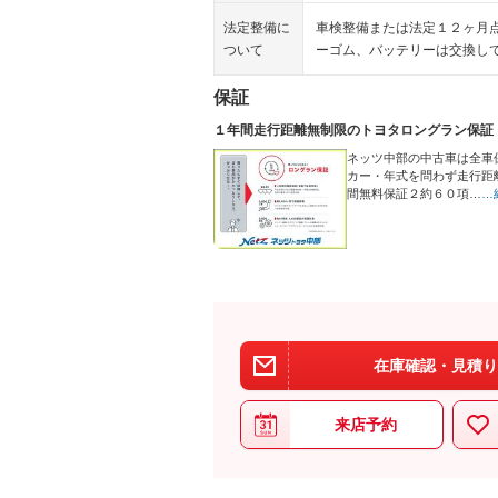
法定整備に
車検整備または法定１２ヶ月
ついて
ーゴム、バッテリーは交換し
保証
１年間走行距離無制限のトヨタロングラン保証
ネッツ中部の中古車は全車
カー・年式を問わず走行距
間無料保証２約６０項…
…
在庫確認・見積り
来店予約