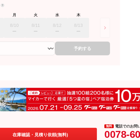
約
月
火
水
木
8/10
8/11
8/12
8/13
予約する
電話でのお問
無料
0078-6
在庫確認・見積り依頼(無料)