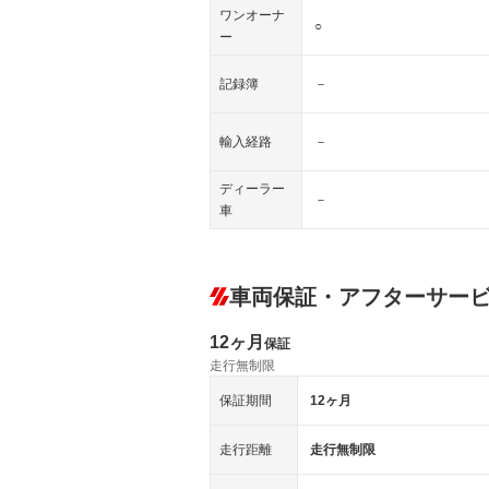
ワンオーナ
○
ー
記録簿
－
輸入経路
－
ディーラー
－
車
車両保証・アフターサー
12ヶ月
保証
走行無制限
保証期間
12ヶ月
走行距離
走行無制限