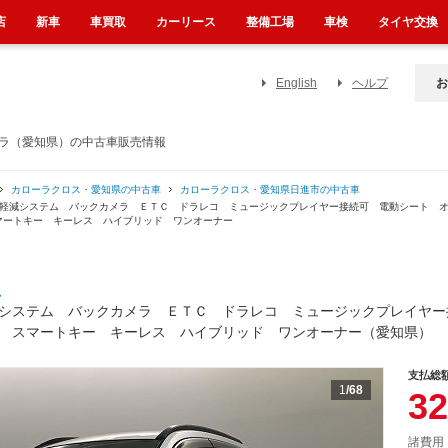
店
新車
車買取
カーリース
整備工場
車検
タイヤ交換
English
ヘルプ
お
メラ（愛知県）の中古車販売情報
カローラクロス・愛知県の中古車
カローラクロス・愛知県日進市の中古車
害軽減システム バックカメラ ＥＴＣ ドラレコ ミュージックプレイヤー接続可 電動シート 
マートキー キーレス ハイブリッド ワンオーナー
ス
システム バックカメラ ＥＴＣ ドラレコ ミュージックプレイヤー
 スマートキー キーレス ハイブリッド ワンオーナー（愛知県）
支払総
1
/68
32
諸費用 