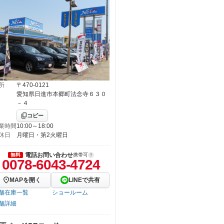
所
〒470-0121
愛知県日進市本郷町法念寺６３０
－４
コピー
業時間
10:00～18:00
休日
月曜日・第2火曜日
電話お問い合わせ
無料
携帯可
0078-6043-4724
MAPを開く
LINEで共有
舗在庫一覧
ショールーム
舗詳細