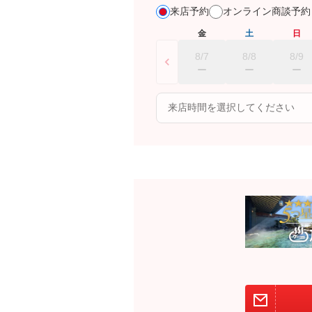
来店予約
オンライン商談予
金
土
日
8/7
8/8
8/9