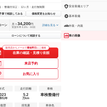
安全装備エリア
備：
整備付
保証：
12ヶ月・走行無制限
予算で相談してみる
価格変更をお知らせ
基本装備
34,200
月々
円
ローン
詳細を見る
外装・内装
実質年率 6.8%・60回
車の画像
ローンについて相談する
販売店からメールで
最短即日
にご連絡
在庫の確認・見積り依頼
来店予約
お気に入り
年式
走行距離
車検
023
5.2
車検整備付
和5)年
万km
修復歴
排気量
車体色