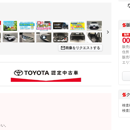
無料
00
販売
画像をリクエストする
住所
販売
エリ
検査
検査
さい。