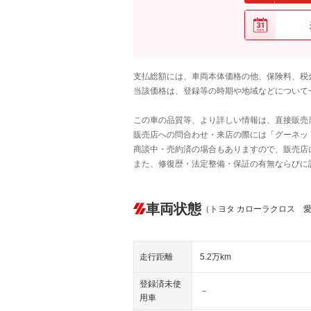
支払総額には、車両本体価格の他、保険料、税
当該価格は、登録等の時期や地域などについて
この車の品質等、より詳しい情報は、直接販売
販売店への問合わせ・来店の際には「グーネット中
商談中・売約済の場合もありますので、販売店
また、修復歴・法定整備・保証の有無ならびに
車両状態
（トヨタ カローラクロス 
走行距離
5.2万km
登録済未使
－
用車