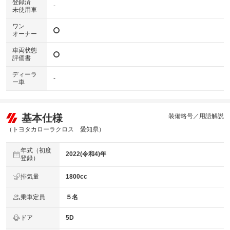
登録済
-
未使用車
ワン
オーナー
車両状態
評価書
ディーラ
-
ー車
基本仕様
装備略号／用語解説
（トヨタカローラクロス 愛知県）
年式（初度
2022(令和4)年
登録）
排気量
1800cc
乗車定員
５名
ドア
5D