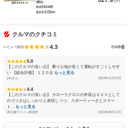
万円
(税込)
2024年
年式
2.6万km
走行
クルマのクチコミ
4.3
6
レビュー総合
投稿数
5.0
【このクルマの良い点】 乗り心地が良くて運転がすごくしやす
い 【総合評価】 １２０点
もっと見る
youさん
2023年10月22日
4.4
【このクルマの良い点】 カローラクロスの外装はＳＵＶとして
のゴツさはしっかりと表現しつつ、スポーティーさとスマー
ト...
もっと見る
喜久蔵ラーメン新発売
2022年08月11日