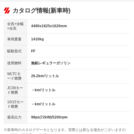
：装備あり
：装備なし
：装備あり
可
リフトアップ
パワーステアリング
カタログ情報(新車時)
：装備なし
：装備あり
ビジュアル：-／DVD再生
：装備あり
ダウンヒルアシストコントロール
：装備なし
アルミホイール：アルミホイール
全長×全幅
：装備あり
4490x1825x1620mm
×全高
パワーウィンドウ
盗難防止システム
：装備あり
：装備あり
革シート
ハーフレザーシート
：装備なし
：装備なし
車両重量
1410kg
アイドリングストップ
ドライブレコーダー
：装備なし
：装備あり
キーレス
LEDヘッドランプ
：装備あり
：装備あり
USB入力端子
Bluetooth接続
駆動形式
FF
：装備なし
：装備なし
HID(キセノンライト)
ポータブルナビ
：装備なし
：装備なし
100V電源
クリーンディーゼル
使用燃料
無鉛レギュラーガソリン
：装備なし
：装備なし
バックカメラ
ETC
：装備あり
：装備あり
センターデフロック
：装備なし
WLTCモ
エアロ
スマートキー
26.2km/リットル
：装備あり
：装備あり
ード燃費
レンタカーアップ
展示・試乗車
：装備なし
：装備なし
ローダウン
ランフラットタイヤ
：装備なし
：装備なし
JC08モー
－km/リットル
ド燃費
電動格納ミラー
：装備なし
パワーシート
3列シート
：装備あり
：装備なし
10/15モー
装備略号／用語解説
－km/リットル
ド燃費
ベンチシート
フルフラットシート
：装備なし
：装備なし
チップアップシート
オットマン
最高出力
98ps(72kW)/5200rpm
：装備なし
：装備なし
電動格納サードシート
シートヒーター
：装備なし
：装備なし
※新車時のカタログデータとなります。実際とは異なる場合がございますの