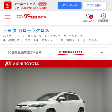
グーネットアプリ
RENEW
ダウンロード
アプリを開く
メアド不要で問い合わせ可能
0
お気に入り
閲覧履歴
トヨタ カローラクロス
ハイブリッド Ｚ サンル－フ ドライブレコーダ ワンオ－ナ－
車 横滑り防止 スマートキ Ｒカメラ ＰＣＳ 電動シ－ト ナ
もっと見る
ビ クルーズＣ 寒冷地 メディアプレイヤー接続 メモリーナビ
ゲーション 盗難防止システム ＡＣ（愛知県）
正規販売店認定中古車