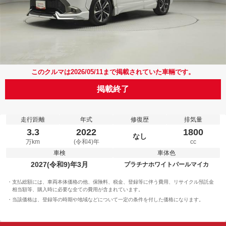
このクルマは2026/05/11まで掲載されていた車輛です。
掲載終了
走行距離
年式
修復歴
排気量
3.3
2022
1800
なし
万km
(令和4)年
cc
車検
車体色
2027(令和9)年3月
プラチナホワイトパールマイカ
支払総額には、車両本体価格の他、保険料、税金、登録等に伴う費用、リサイクル預託金
相当額等、購入時に必要な全ての費用が含まれています。
当該価格は、登録等の時期や地域などについて一定の条件を付した価格になります。