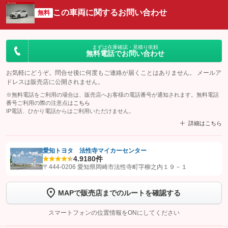
この車両に関するお問い合わせ
無料
まずは在庫確認・見積り依頼
無料電話でお問い合わせ
お気軽にどうぞ。問合せ後に何度もご連絡が届くことはありません。 メールア
ドレスは販売店に公開されません。
※無料電話をご利用の場合は、販売店へお客様の電話番号が通知されます。無料電話
番号ご利用の際の注意点は
こちら
IP電話、ひかり電話からはご利用いただけません。
詳細はこちら
愛知トヨタ 法性寺マイカーセンター
4.9
180件
【STEP1】
認証画面でグーネットを友だち追加してから「許可する」ボタンを押
〒444-0206 愛知県岡崎市法性寺町字柳之内１９－１
します
MAPで販売店までのルートを確認する
【STEP2】
トーク画面で
ボタンをタップして問い合わせを
完了してください。
スマートフォンの位置情報をONにしてください
こちら