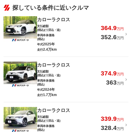
探している条件に近いクルマ
カローラクロス
支払総額
364.9
万円
(税込)(リ済込・追)
車両本体価格
352.6
万円
(税込)
2025年
年式
2.4万km
走行
カローラクロス
支払総額
374.9
万円
(税込)(リ済込・追)
車両本体価格
363
万円
(税込)
2024年
年式
1.7万km
走行
カローラクロス
支払総額
339.9
万円
(税込)(リ済込・追)
車両本体価格
328.4
万円
(税込)