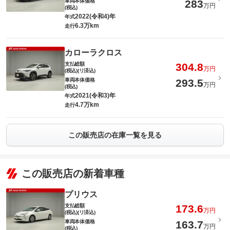
車両本体価格
283
万円
(税込)
2022(令和4)年
年式
6.3万km
走行
カローラクロス
支払総額
304.8
万円
(税込)(リ済込)
車両本体価格
293.5
万円
(税込)
2021(令和3)年
年式
4.7万km
走行
この販売店の在庫一覧を見る
この販売店の新着車種
プリウス
支払総額
173.6
万円
(税込)(リ済込)
車両本体価格
163.7
万円
(税込)