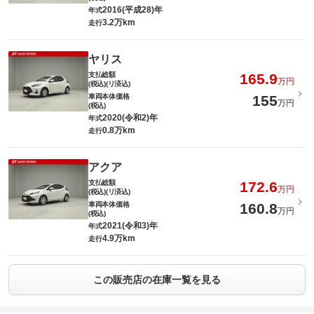
2016(平成28)年
年式
3.2万km
走行
ヤリス
支払総額
165.9
万円
(税込)(リ済込)
車両本体価格
155
万円
(税込)
2020(令和2)年
年式
0.8万km
走行
アクア
支払総額
172.6
万円
(税込)(リ済込)
車両本体価格
160.8
万円
(税込)
2021(令和3)年
年式
4.9万km
走行
この販売店の在庫一覧を見る