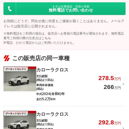
まずは在庫確認・見積り依頼
無料電話でお問い合わせ
お気軽にどうぞ。問合せ後に何度もご連絡が届くことはありません。メールア
ドレスは販売店に公開されません。
※無料電話をご利用の場合は、販売店へお客様の電話番号が通知されます。無料電話
番号ご利用の際の注意点は
こちら
IP電話、ひかり電話からはご利用いただけません。
この販売店の同一車種
カローラクロス
グーネットセレクト
支払総額
278.5
万円
(税込)(リ済込)
車両本体価格
266
万円
(税込)
2024(令和6)年
年式
5.2万km
走行
カローラクロス
グーネットセレクト
支払総額
292.8
万円
(税込)(リ済込)