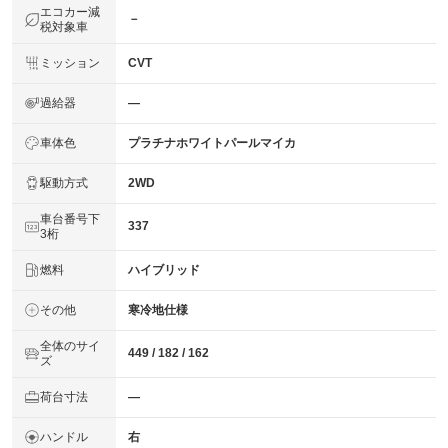
エコカー減
－
税対象車
ミッション
CVT
過給器
―
車体色
プラチナホワイトパールマイカ
駆動方式
2WD
車台番号下
337
3桁
燃料
ハイブリッド
その他
寒冷地仕様
全体のサイ
449 / 182 / 162
ズ
荷台寸法
―
ハンドル
右