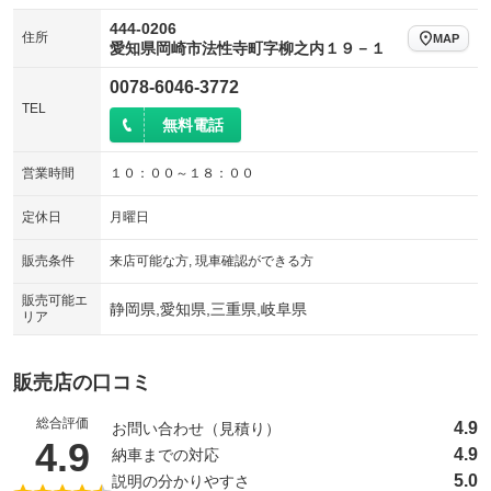
444-0206
住所
MAP
愛知県岡崎市法性寺町字柳之内１９－１
0078-6046-3772
TEL
無料電話
営業時間
１０：００～１８：００
定休日
月曜日
販売条件
来店可能な方, 現車確認ができる方
販売可能エ
静岡県,愛知県,三重県,岐阜県
リア
販売店の口コミ
総合評価
4.9
お問い合わせ（見積り）
（5点満点中）
4.9
4.9
納車までの対応
5.0
説明の分かりやすさ