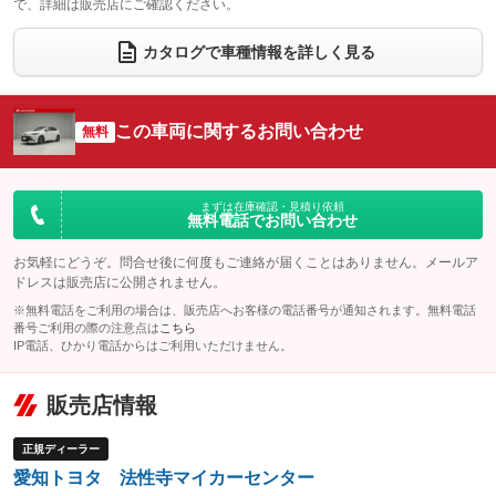
で、詳細は販売店にご確認ください。
ウォークスルー
後席モニター
：装備なし
：装備なし
カタログで車種情報を詳しく見る
電動リアゲート
フロントカメラ
：装備なし
：装備なし
シートエアコン
全周囲カメラ
：装備なし
：装備なし
この車両に関するお問い合わせ
サイドカメラ
無料
ルーフレール
：装備なし
：装備なし
エアサスペンション
ヘッドライトウォッシャー
：装備なし
：装備なし
装備略号／用語解説
まずは在庫確認・見積り依頼
無料電話でお問い合わせ
お気軽にどうぞ。問合せ後に何度もご連絡が届くことはありません。メールア
ドレスは販売店に公開されません。
※無料電話をご利用の場合は、販売店へお客様の電話番号が通知されます。無料電話
番号ご利用の際の注意点は
こちら
IP電話、ひかり電話からはご利用いただけません。
販売店情報
正規ディーラー
愛知トヨタ 法性寺マイカーセンター