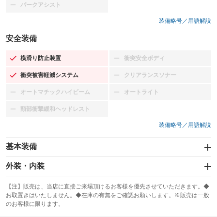
パークアシスト
：装備なし
装備略号／用語解説
安全装備
横滑り防止装置
衝突安全ボディ
：装備あり
：装備なし
衝突被害軽減システム
クリアランスソナー
：装備あり
：装備なし
オートマチックハイビーム
オートライト
：装備なし
：装備なし
頸部衝撃緩和ヘッドレスト
：装備なし
装備略号／用語解説
基本装備
エアバッグ：運転席/助手席/サイド
外装・内装
：装備あり
スライドドア
カーナビ：メモリーナビ他
：装備なし
：装備あり
【注】販売は、当店に直接ご来場頂けるお客様を優先させていただきます。◆
お取置きはいたしません。◆在庫の有無をご確認お願いします。※販売は一般
サンルーフ
ABS
TV
：装備あり
：装備あり
：装備なし
のお客様に限ります。
エアコン
Wエアコン
オーディオ：CDまたはCDチェンジャー／ミュージックプレイヤー接続