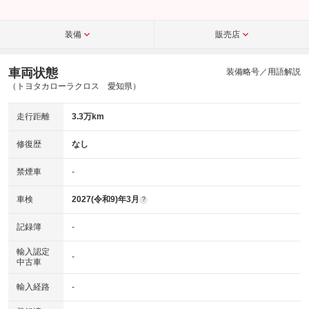
装備
販売店
車両状態
装備略号／用語解説
（トヨタカローラクロス 愛知県）
走行距離
3.3万km
修復歴
なし
禁煙車
-
車検
2027(令和9)年3月
?
記録簿
-
輸入認定
-
中古車
輸入経路
-