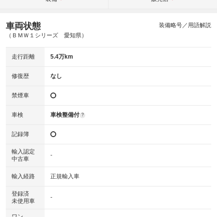
車両状態
装備略号／用語解説
（ＢＭＷ１シリーズ 愛知県）
走行距離
5.4万km
修復歴
なし
禁煙車
車検
車検整備付
?
記録簿
輸入認定
-
中古車
輸入経路
正規輸入車
登録済
-
未使用車
ワン