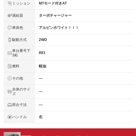
ミッション
MTモード付きAT
過給器
ターボチャージャー
車体色
アルピンホワイトＩＩＩ
駆動方式
2WD
車台番号下
893
3桁
燃料
軽油
その他
―
全体のサイ
―
ズ
荷台寸法
―
ハンドル
右