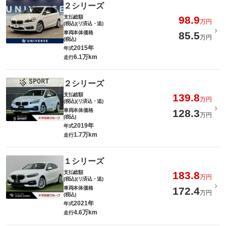
２シリーズ
支払総額
98.9
万円
(税込)(リ済込・追)
車両本体価格
85.5
万円
(税込)
2015年
年式
6.1万km
走行
２シリーズ
支払総額
139.8
万円
(税込)(リ済込・追)
車両本体価格
128.3
万円
(税込)
2019年
年式
1.7万km
走行
１シリーズ
支払総額
183.8
万円
(税込)(リ済込・追)
車両本体価格
172.4
万円
(税込)
2021年
年式
4.6万km
走行