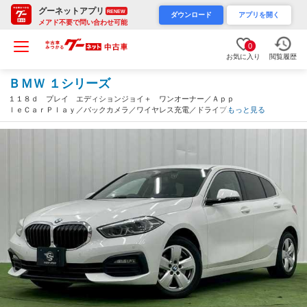
グーネットアプリ
RENEW
ダウンロード
アプリを開く
メアド不要で問い合わせ可能
0
お気に入り
閲覧履歴
ＢＭＷ １シリーズ
１１８ｄ プレイ エディションジョイ＋ ワンオーナー／Ａｐｐ
ｌｅＣａｒＰｌａｙ／バックカメラ／ワイヤレス充電／ドライブレ
もっと見る
コーダー／クリアランスソナー／アイドリングストップ／ステアリ
ングリモコン／シートメモリ／オートマチックハイビーム／（愛知
県）