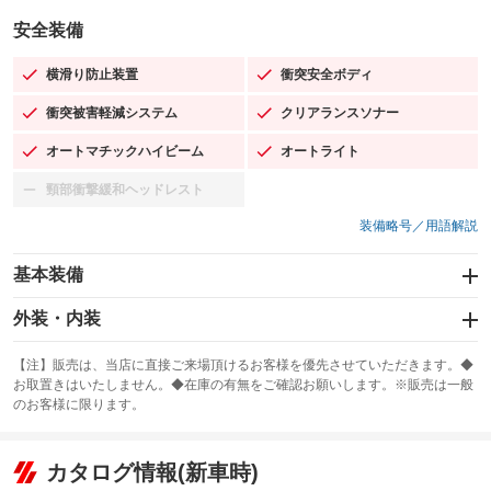
安全装備
横滑り防止装置
衝突安全ボディ
：装備あり
：装備あり
衝突被害軽減システム
クリアランスソナー
：装備あり
：装備あり
オートマチックハイビーム
オートライト
：装備あり
：装備あり
頸部衝撃緩和ヘッドレスト
：装備なし
装備略号／用語解説
基本装備
エアバッグ：運転席/助手席/サイド
外装・内装
：装備あり
スライドドア
カーナビ：HDDナビ
：装備なし
：装備あり
【注】販売は、当店に直接ご来場頂けるお客様を優先させていただきます。◆
お取置きはいたしません。◆在庫の有無をご確認お願いします。※販売は一般
サンルーフ
ABS
TV
：装備なし
：装備あり
：装備なし
のお客様に限ります。
エアコン
Wエアコン
オーディオ：ミュージックプレイヤー接続可
：装備あり
：装備なし
：装備あり
リフトアップ
パワーステアリング
カタログ情報(新車時)
ビジュアル
：装備なし
：装備あり
：装備なし