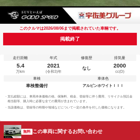
このクルマは2026/08/06まで掲載されていた車輛です。
掲載終了
走行距離
年式
修復歴
排気量
5.4
2021
2000
なし
万km
(令和3)年
cc(D)
車検
車体色
車検整備付
アルピンホワイトＩＩＩ
支払総額には、車両本体価格の他、保険料、税金、登録等に伴う費用、リサイクル預託金
相当額等、購入時に必要な全ての費用が含まれています。
当該価格は、登録等の時期や地域などについて一定の条件を付した価格になります。
この車両に関するお問い合わせ
無料