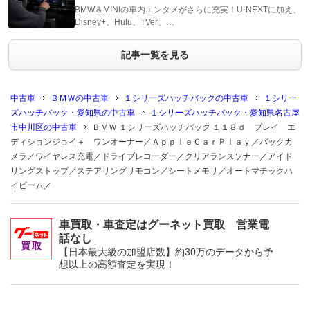
BMW＆MINIの車内エンタメがさらに充実！U-NEXTに加え、
Disney+、Hulu、TVer、…
記事一覧を見る
中古車
ＢＭＷの中古車
１シリーズハッチバックの中古車
１シリー
ズハッチバック・愛知県の中古車
１シリーズハッチバック・愛知県名古屋
市中川区の中古車
ＢＭＷ １シリーズハッチバック １１８ｄ プレイ エ
ディションジョイ＋ ワンオーナー／ＡｐｐｌｅＣａｒＰｌａｙ／バックカ
メラ／ワイヤレス充電／ドライブレコーダー／クリアランスソナー／アイド
リングストップ／ステアリングリモコン／シートメモリ／オートマチックハ
イビーム／
車買取・車査定はグーネット買取 営業電
話なし
【日本最大級の加盟店数】約30万のデータから予
想以上の高額査定を実現！