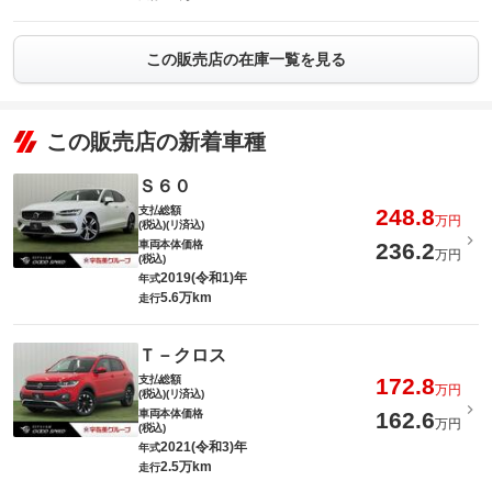
この販売店の在庫一覧を見る
この販売店の新着車種
Ｓ６０
支払総額
248.8
万円
(税込)(リ済込)
車両本体価格
236.2
万円
(税込)
2019(令和1)年
年式
5.6万km
走行
Ｔ－クロス
支払総額
172.8
万円
(税込)(リ済込)
車両本体価格
162.6
万円
(税込)
2021(令和3)年
年式
2.5万km
走行