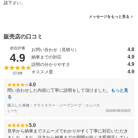
談下さい。
メッセージをもっと見る
販売店の口コミ
総合評価
4.8
お問い合わせ（見積り）
（5点満点中）
4.9
4.9
納車までの対応
4.9
説明の分かりやすさ
4.9
オススメ度
373件
4.0
問い合わせした内容に丁寧に説明をして頂けました。
もっと見
る
購入した車種：クライスラー・ジープジープ・コンパス
しーた
2026年08月06日
5.0
見学から納車までスムーズでわかりやすく丁寧に対応いただき
ました。また、注文から納車までの期間が短く大変満足してい