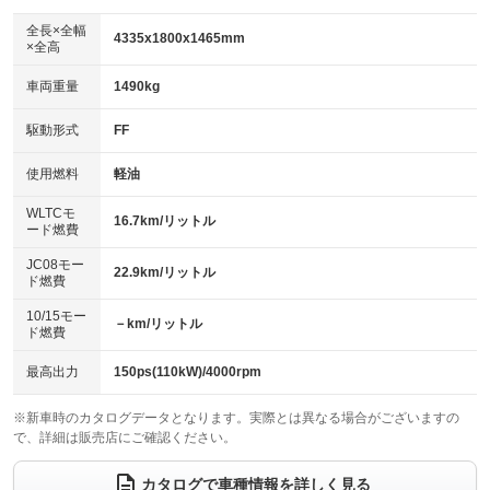
ダウンヒルアシストコントロール
アルミホイール：16インチ
：装備なし
：装備あり
全長×全幅
4335x1800x1465mm
×全高
パワーウィンドウ
盗難防止システム
革シート
ハーフレザーシート
：装備あり
：装備あり
：装備なし
：装備なし
車両重量
1490kg
アイドリングストップ
ドライブレコーダー
キーレス
LEDヘッドランプ
：装備あり
：装備あり
：装備あり
：装備あり
USB入力端子
Bluetooth接続
駆動形式
FF
HID(キセノンライト)
ポータブルナビ
：装備あり
：装備あり
：装備なし
：装備なし
100V電源
クリーンディーゼル
バックカメラ
ETC
使用燃料
軽油
：装備なし
：装備あり
：装備あり
：装備あり
センターデフロック
エアロ
スマートキー
：装備なし
WLTCモ
：装備なし
：装備あり
16.7km/リットル
ード燃費
レンタカーアップ
展示・試乗車
ローダウン
ランフラットタイヤ
：装備なし
：装備なし
：装備なし
：装備なし
JC08モー
22.9km/リットル
ド燃費
電動格納ミラー
パワーシート
3列シート
：装備あり
：装備あり
：装備なし
10/15モー
装備略号／用語解説
－km/リットル
ベンチシート
フルフラットシート
ド燃費
：装備なし
：装備なし
チップアップシート
オットマン
：装備なし
：装備なし
最高出力
150ps(110kW)/4000rpm
電動格納サードシート
シートヒーター
：装備なし
：装備なし
※新車時のカタログデータとなります。実際とは異なる場合がございますの
で、詳細は販売店にご確認ください。
ウォークスルー
後席モニター
：装備なし
：装備なし
電動リアゲート
フロントカメラ
カタログで車種情報を詳しく見る
：装備あり
：装備なし