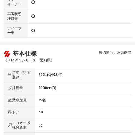
オーナー
車両状態
評価書
ディーラ
ー車
基本仕様
装備略号／用語解説
（ＢＭＷ１シリーズ 愛知県）
年式（初度
2021(令和3)年
登録）
排気量
2000cc(D)
乗車定員
５名
ドア
5D
エコカー減
税対象車