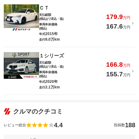
ＣＴ
支払総額
179.9
万円
(税込)(リ済込・追)
車両本体価格
167.6
万円
(税込)
2015年
年式
8.0万km
走行
１シリーズ
支払総額
166.8
万円
(税込)(リ済込・追)
車両本体価格
155.7
万円
(税込)
2020年
年式
2.1万km
走行
クルマのクチコミ
4.4
188
レビュー総合
投稿数