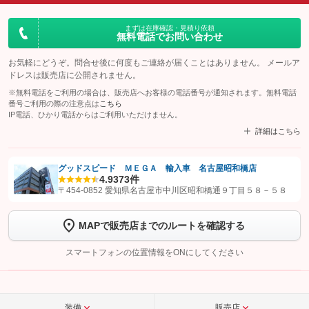
まずは在庫確認・見積り依頼
無料電話でお問い合わせ
お気軽にどうぞ。問合せ後に何度もご連絡が届くことはありません。 メールア
ドレスは販売店に公開されません。
※無料電話をご利用の場合は、販売店へお客様の電話番号が通知されます。無料電話
番号ご利用の際の注意点は
こちら
IP電話、ひかり電話からはご利用いただけません。
詳細はこちら
グッドスピード ＭＥＧＡ 輸入車 名古屋昭和橋店
4.9
373件
【STEP1】
認証画面でグーネットを友だち追加してから「許可する」ボタンを押
〒454-0852 愛知県名古屋市中川区昭和橋通９丁目５８－５８
します
MAPで販売店までのルートを確認する
【STEP2】
トーク画面で
ボタンをタップして問い合わせを
完了してください。
スマートフォンの位置情報をONにしてください
こちら
装備
販売店