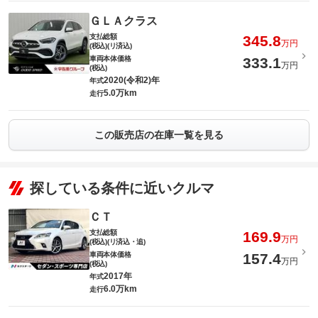
ＧＬＡクラス
支払総額
345.8
万円
(税込)(リ済込)
車両本体価格
333.1
万円
(税込)
2020(令和2)年
年式
5.0万km
走行
この販売店の在庫一覧を見る
探している条件に近いクルマ
ＣＴ
支払総額
169.9
万円
(税込)(リ済込・追)
車両本体価格
157.4
万円
(税込)
2017年
年式
6.0万km
走行