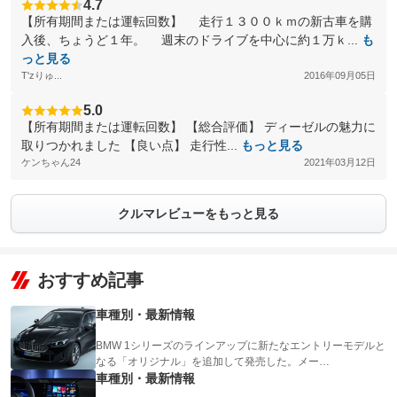
4.7
【所有期間または運転回数】 走行１３００ｋｍの新古車を購
入後、ちょうど１年。 週末のドライブを中心に約１万ｋ...
も
っと見る
T'zりゅ...
2016年09月05日
5.0
【所有期間または運転回数】 【総合評価】 ディーゼルの魅力に
取りつかれました 【良い点】 走行性...
もっと見る
ケンちゃん24
2021年03月12日
クルマレビューをもっと見る
おすすめ記事
車種別・最新情報
BMW 1シリーズのラインアップに新たなエントリーモデルと
なる「オリジナル」を追加して発売した。メー…
車種別・最新情報