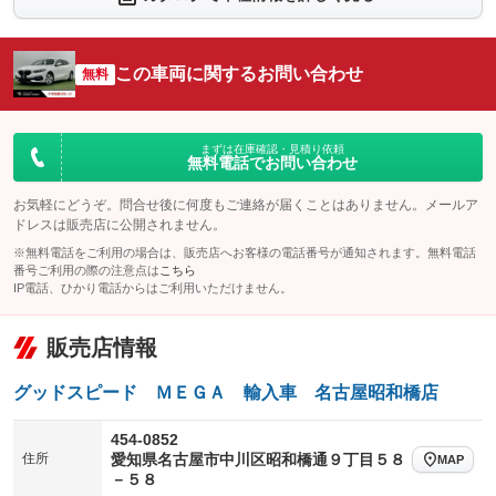
シートエアコン
全周囲カメラ
：装備なし
：装備なし
サイドカメラ
ルーフレール
この車両に関するお問い合わせ
：装備なし
無料
：装備なし
エアサスペンション
ヘッドライトウォッシャー
：装備なし
：装備なし
装備略号／用語解説
まずは在庫確認・見積り依頼
無料電話でお問い合わせ
お気軽にどうぞ。問合せ後に何度もご連絡が届くことはありません。メールア
ドレスは販売店に公開されません。
※無料電話をご利用の場合は、販売店へお客様の電話番号が通知されます。無料電話
番号ご利用の際の注意点は
こちら
IP電話、ひかり電話からはご利用いただけません。
販売店情報
グッドスピード ＭＥＧＡ 輸入車 名古屋昭和橋店
454-0852
住所
愛知県名古屋市中川区昭和橋通９丁目５８
MAP
－５８