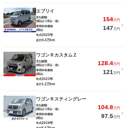
エブリイ
支払総額
154
万円
(税込)(リ済込・追)
車両本体価格
147
万円
(税込)
2025年
年式
0.4万km
走行
ワゴンＲカスタムＺ
支払総額
128.4
万円
(税込)(リ済込・追)
車両本体価格
121
万円
(税込)
2023年
年式
1.2万km
走行
ワゴンＲスティングレー
支払総額
104.8
万円
(税込)(リ済込・追)
車両本体価格
97.5
万円
(税込)
2019年
年式