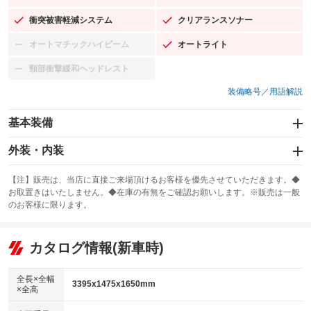
衝突被害軽減システム
クリアランスソナー
：装備あり
：装備あり
オートマチックハイビーム
オートライト
：装備なし
：装備あり
頸部衝撃緩和ヘッドレスト
：装備なし
装備略号／用語解説
基本装備
エアバッグ：運転席/助手席
外装・内装
：装備あり
スライドドア
カーナビ
：装備なし
：装備なし
【注】販売は、当店に直接ご来場頂けるお客様を優先させていただきます。◆
お取置きはいたしません。◆在庫の有無をご確認お願いします。※販売は一般
サンルーフ
ABS
TV
：装備なし
：装備あり
：装備なし
のお客様に限ります。
エアコン
Wエアコン
オーディオ
：装備あり
：装備なし
：装備なし
リフトアップ
パワーステアリング
カタログ情報(新車時)
ビジュアル
：装備なし
：装備あり
：装備なし
ダウンヒルアシストコントロール
アルミホイール：14インチ
：装備なし
：装備あり
全長×全幅
3395x1475x1650mm
×全高
パワーウィンドウ
盗難防止システム
革シート
ハーフレザーシート
：装備あり
：装備あり
：装備なし
：装備なし