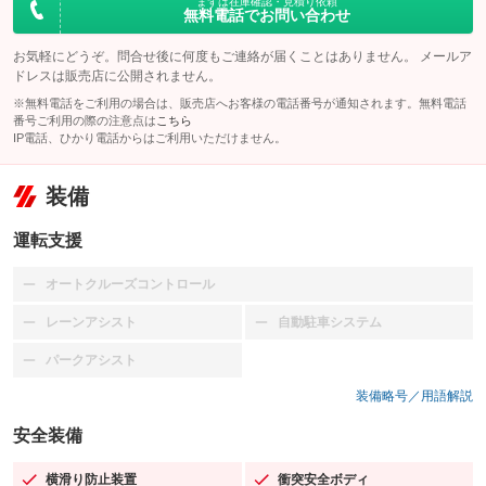
まずは在庫確認・見積り依頼
無料電話でお問い合わせ
お気軽にどうぞ。問合せ後に何度もご連絡が届くことはありません。 メールア
ドレスは販売店に公開されません。
※無料電話をご利用の場合は、販売店へお客様の電話番号が通知されます。無料電話
番号ご利用の際の注意点は
こちら
IP電話、ひかり電話からはご利用いただけません。
装備
運転支援
オートクルーズコントロール
：装備なし
レーンアシスト
自動駐車システム
：装備なし
：装備なし
パークアシスト
：装備なし
装備略号／用語解説
安全装備
横滑り防止装置
衝突安全ボディ
：装備あり
：装備あり