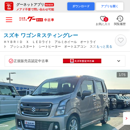
グーネットアプリ
RENEW
ダウンロード
アプリを開く
メアド不要で問い合わせ可能
0
お気に入り
閲覧履歴
スズキ ワゴンＲスティングレー
ＨＹＢＲＩＤ Ｘ ＬＥＤライト アルミホイール オートライ
ト プッシュスタート シートヒーター オートエアコン スズキ
もっと見る
セーフティーサポート ワンオーナー 衝突被害軽減システム ア
イドリングストップ 横滑り防止機能 衝突安全ボディ 盗難防止
システム（静岡県）
正規販売店認定中古車
1
/76