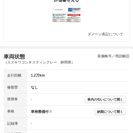
評価書を見る
ダメージ表記について
車両状態
装備略号／用語解説
（スズキワゴンＲスティングレー 静岡県）
走行距離
1.2万km
修復歴
なし
禁煙車
-
車内の匂いについて聞く
車検
車検整備付
納期について聞く
?
記録簿
-