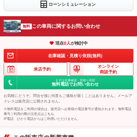
万円
ローンシミュレーション
(税込)
パック内容
車両本体価
124.7
万円
希望ナンバーを取得するパックです。お好きな数字・思い出の数
格
パック内容
字をお客様の愛車にも！※一部取得出来ないナンバーもございま
す。※人気の数字等は、抽選になることがございます。ご了承く
この車両に関するお問い合わせ
無料
ださい。
高速道路料金所やスマートＩＣをスムーズに通過できます。
備考
－
現在
0
人
が検討中
備考
－
パック内容
保証
保証無
ＪＡＦは年中無休・２４時間・全国ネットで、品質の高いロード
在庫確認・見積り依頼(無料)
保証
保証無
サービスを提供しております。 「バッテリー上がり」や「キー
閉じこみ」などでお困りの際、ＪＡＦ会員なら安心です。ドライ
保証項目
-
オンライン
ブのお供にぜひ！
保証項目
-
来店予約
商談予約
修理回数・
-
備考
－
上限金額
修理回数・
-
まずは在庫確認・見積り依頼
上限金額
無料電話でお問い合わせ
免責金
無し
保証
保証無
免責金
無し
お気軽にどうぞ。問合せ後に何度もご連絡が届くことはありません。メールア
保証修理受
-
ドレスは販売店に公開されません。
保証項目
-
付先
保証修理受
-
付先
※無料電話をご利用の場合は、販売店へお客様の電話番号が通知されます。無料電話
ロードサー
修理回数・
無し
番号ご利用の際の注意点は
こちら
-
ビスの有無
ロードサー
上限金額
無し
IP電話、ひかり電話からはご利用いただけません。
ビスの有無
免責金
無し
このパックの見積もり依頼（無料）
このパックの見積もり依頼（無料）
保証修理受