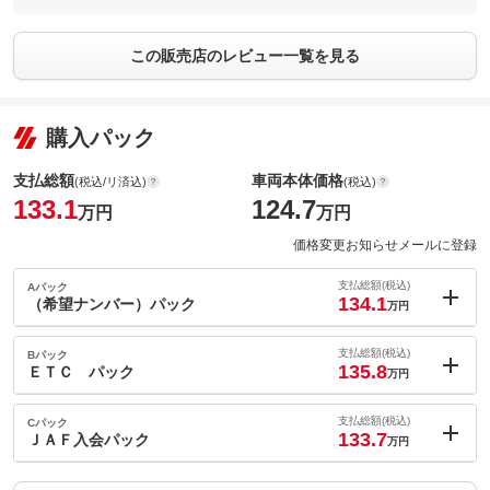
この販売店のレビュー一覧を見る
購入パック
支払総額
車両本体価格
(税込/リ済込)
(税込)
133.1
124.7
万円
万円
価格変更お知らせメールに登録
支払総額(税込)
Aパック
134.1
（希望ナンバー）パック
万円
内：オプシ
1
ョン価格
支払総額(税込)
Bパック
万円
135.8
(税込)
ＥＴＣ パック
万円
車両本体価
124.7
万円
内：オプシ
格
2.7
ョン価格
支払総額(税込)
Cパック
万円
133.7
(税込)
ＪＡＦ入会パック
万円
車両本体価
124.7
万円
内：オプシ
格
0.6
ョン価格