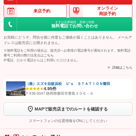
オンライン
来店予約
商談予約
まずは在庫確認・見積り依頼
無料電話でお問い合わせ
お気軽にどうぞ。問合せ後に何度もご連絡が届くことはありません。 メールア
ドレスは販売店に公開されません。
※無料電話をご利用の場合は、販売店へお客様の電話番号が通知されます。無料電話
番号ご利用の際の注意点は
こちら
IP電話、ひかり電話からはご利用いただけません。
詳細はこちら
（株）スズキ自販浜松 Ｕ’ｓ ＳＴＡＴＩＯＮ磐田
4.9
5件
【STEP1】
認証画面でグーネットを友だち追加してから「許可する」ボタンを押
〒438-0047 静岡県磐田市豊島３０６－６
します
MAPで販売店までのルートを確認する
【STEP2】
トーク画面で
ボタンをタップして問い合わせを
完了してください。
スマートフォンの位置情報をONにしてください
こちら