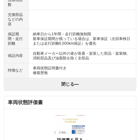
点検項目
数
交換部品
などの内
容
保証期
納車日から1年間・走行距離無制限
間・走行
新車保証期間が残っている場合は、新車保証（次回車検日
距離
または走行距離6,000km保証）を優先
自動車メーカー以外の者が装着・架装した部品・架装物、
保証内容
消耗部品及び油脂類を除く全部品
車両状態証明書付き
特徴など
修復歴無
閉じる
車両状態評価書