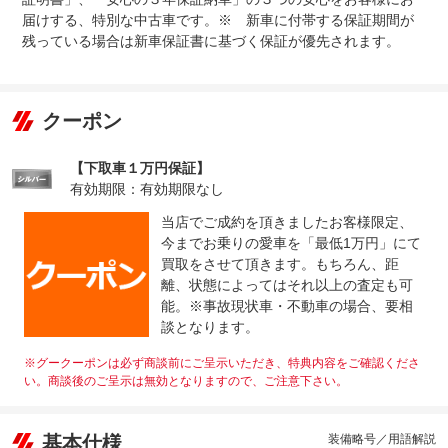
お客様には法定１２カ月点検に加え、エアコンやオーディ
法定整備
届けする、特別な中古車です。※ 新車に付帯する保証期間が
オなどの装備品までお車に合わせた点検整備をプロのスズ
について
キサービスマンがしっかりと作業しお車をお渡し致します
残っている場合は新車保証書に基づく保証が優先されます。
クーポン
【下取車１万円保証】
有効期限：有効期限なし
当店でご成約を頂きましたお客様限定、
今までお乗りの愛車を「最低1万円」にて
買取をさせて頂きます。もちろん、距
離、状態によってはそれ以上の査定も可
能。※事故現状車・不動車の場合、要相
談となります。
※グークーポンは必ず商談前にご呈示いただき、特典内容をご確認くださ
い。商談後のご呈示は無効となりますので、ご注意下さい。
基本仕様
装備略号／用語解説