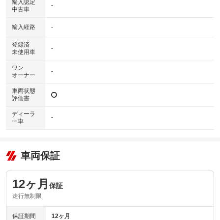
輸入認定
-
中古車
輸入経路
-
登録済
-
未使用車
ワン
-
オーナー
車両状態
評価書
ディーラ
-
ー車
車両保証
12ヶ月
保証
走行無制限
保証期間
12ヶ月