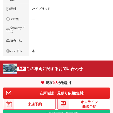
燃料
ハイブリッド
その他
―
全体のサイ
―
ズ
荷台寸法
―
ハンドル
右
この車両に関するお問い合わせ
無料
現在
0
人
が検討中
在庫確認・見積り依頼(無料)
オンライン
来店予約
商談予約