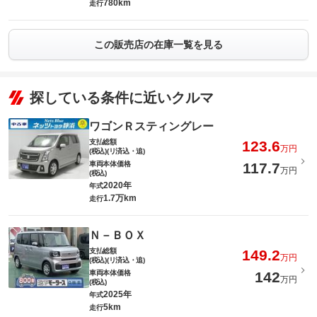
780km
走行
この販売店の在庫一覧を見る
探している条件に近いクルマ
ワゴンＲスティングレー
支払総額
123.6
万円
(税込)(リ済込・追)
車両本体価格
117.7
万円
(税込)
2020年
年式
1.7万km
走行
Ｎ－ＢＯＸ
支払総額
149.2
万円
(税込)(リ済込・追)
車両本体価格
142
万円
(税込)
2025年
年式
5km
走行