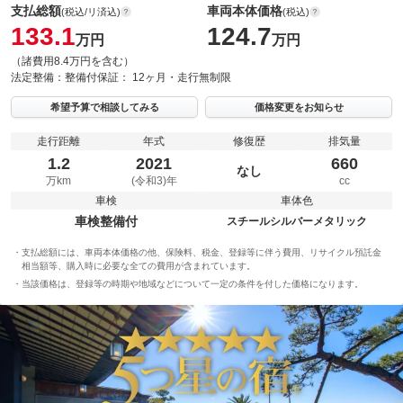
支払総額
車両本体価格
(税込/リ済込)
(税込)
133.1
124.7
万円
万円
（諸費用8.4万円を含む）
法定整備：
整備付
保証：
12ヶ月・走行無制限
希望予算で相談してみる
価格変更をお知らせ
走行距離
年式
修復歴
排気量
1.2
2021
660
なし
万km
(令和3)年
cc
車検
車体色
車検整備付
スチールシルバーメタリック
支払総額には、車両本体価格の他、保険料、税金、登録等に伴う費用、リサイクル預託金
相当額等、購入時に必要な全ての費用が含まれています。
当該価格は、登録等の時期や地域などについて一定の条件を付した価格になります。