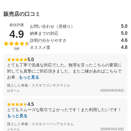
販売店の口コミ
総合評価
5.0
お問い合わせ（見積り）
（5点満点中）
4.9
5.0
納車までの対応
4.6
説明の分かりやすさ
4.8
オススメ度
5件
5.0
とても丁寧で迅速な対応でした。無理を言ったこちらの要望に
対しても真摯にご対応頂きました。またご縁があればこちらで
お車...
もっと見る
購入した車種：スズキワゴンＲスマイル
はるべぇ
2025年09月06日
4.5
とてもスムーズな取引でよかったです！また利用したいです！
もっと見る
購入した車種：スズキスペーシアカスタム
ふちゃん
2025年04月19日