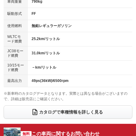
車両重量
790kg
アイドリングストップ
ドライブレコーダー
キーレス
LEDヘッドランプ
：装備あり
：装備なし
：装備あり
：装備あり
USB入力端子
Bluetooth接続
駆動形式
FF
HID(キセノンライト)
ポータブルナビ
：装備なし
：装備なし
：装備なし
：装備なし
100V電源
クリーンディーゼル
バックカメラ
ETC
使用燃料
無鉛レギュラーガソリン
：装備なし
：装備なし
：装備なし
：装備なし
センターデフロック
エアロ
スマートキー
：装備なし
WLTCモ
：装備なし
：装備あり
25.2km/リットル
ード燃費
レンタカーアップ
展示・試乗車
ローダウン
ランフラットタイヤ
：装備なし
：装備なし
：装備なし
：装備なし
JC08モー
31.0km/リットル
ド燃費
電動格納ミラー
パワーシート
3列シート
：装備あり
：装備なし
：装備なし
10/15モー
装備略号／用語解説
－km/リットル
ベンチシート
フルフラットシート
ド燃費
：装備あり
：装備あり
チップアップシート
オットマン
：装備なし
：装備なし
最高出力
49ps(36kW)/6500rpm
電動格納サードシート
シートヒーター
：装備なし
：装備あり
※新車時のカタログデータとなります。実際とは異なる場合がございますの
で、詳細は販売店にご確認ください。
ウォークスルー
後席モニター
：装備なし
：装備なし
電動リアゲート
フロントカメラ
カタログで車種情報を詳しく見る
：装備なし
：装備なし
シートエアコン
全周囲カメラ
：装備なし
：装備なし
サイドカメラ
ルーフレール
この車両に関するお問い合わせ
：装備なし
無料
：装備なし