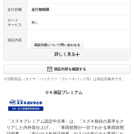
走行距離
走行無制限
ロード
無し
サービス
-
保証内容
保証内容について問い合わせる
詳しく見る
保証項目
-
修理回数
-
保証内容を確認する
※消耗部品（タイヤ・バッテリー・ブレーキパッド等）は保証対象外です。
上限金額
-
ＯＫ保証プレミアム
免責金
無し
保証修理
-
受付先
整備付 法定12ヶ月または法定24ヶ月点検整備付
「スズキプレミアム認定中古車」は、「スズキ独自の基準をク
法定整備
※車検なし・車検整備付の場合は法定24ヶ月点検整備付
※商用車は6ヶ月または12ヶ月点検整備付
リアした内外装仕上げ」、「車両状態が一目でわかる車両状態
証明書」、「安心の３年保証納車」の３つの安心をお客様にお