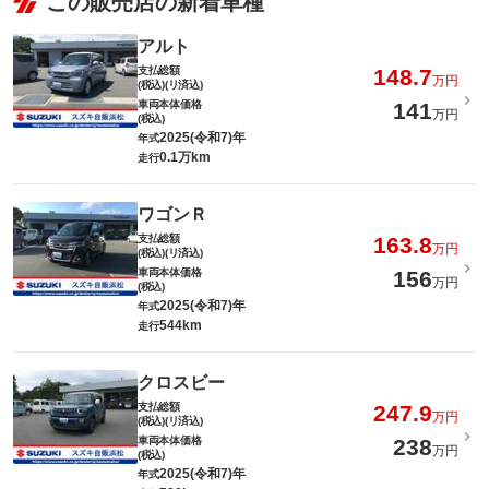
この販売店の新着車種
-
付先
ロードサー
アルト
無し
ビスの有無
支払総額
148.7
万円
(税込)(リ済込)
車両本体価格
141
このパックの見積もり依頼（無料）
万円
(税込)
2025(令和7)年
年式
0.1万km
走行
ワゴンＲ
支払総額
163.8
万円
(税込)(リ済込)
車両本体価格
156
万円
(税込)
2025(令和7)年
年式
544km
走行
クロスビー
支払総額
247.9
万円
(税込)(リ済込)
車両本体価格
238
万円
(税込)
2025(令和7)年
年式