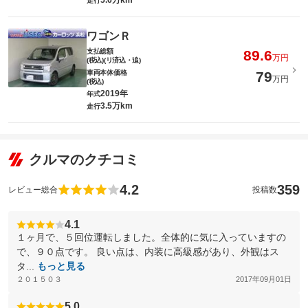
5.6万km
走行
ワゴンＲ
支払総額
89.6
万円
(税込)(リ済込・追)
車両本体価格
79
万円
(税込)
2019年
年式
3.5万km
走行
クルマのクチコミ
4.2
359
レビュー総合
投稿数
4.1
１ヶ月で、５回位運転しました。全体的に気に入っていますの
で、９０点です。 良い点は、内装に高級感があり、外観はス
タ...
もっと見る
２０１５０３
2017年09月01日
5.0