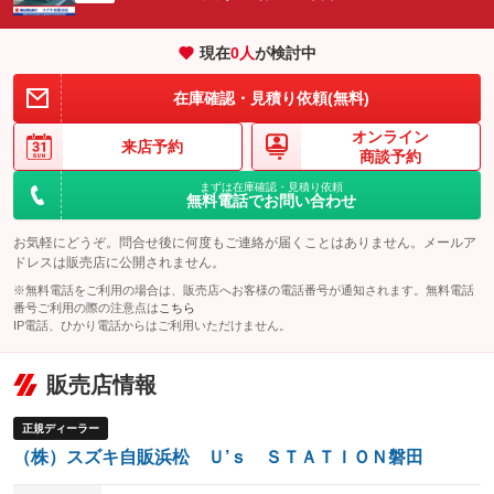
エアサスペンション
ヘッドライトウォッシャー
：装備なし
：装備なし
現在
0
人
が検討中
装備略号／用語解説
在庫確認・見積り依頼(無料)
オンライン
来店予約
商談予約
まずは在庫確認・見積り依頼
無料電話でお問い合わせ
お気軽にどうぞ。問合せ後に何度もご連絡が届くことはありません。メールア
ドレスは販売店に公開されません。
※無料電話をご利用の場合は、販売店へお客様の電話番号が通知されます。無料電話
番号ご利用の際の注意点は
こちら
IP電話、ひかり電話からはご利用いただけません。
販売店情報
正規ディーラー
（株）スズキ自販浜松 Ｕ’ｓ ＳＴＡＴＩＯＮ磐田