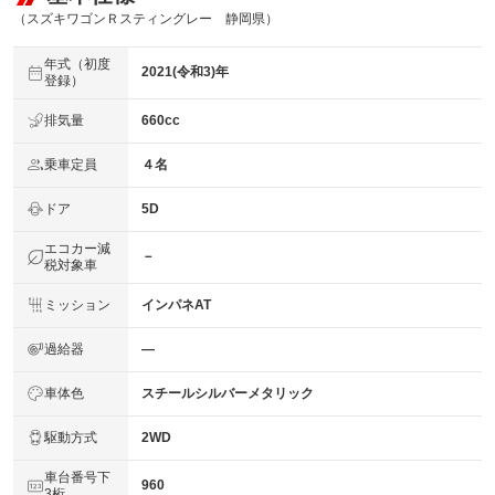
（スズキワゴンＲスティングレー 静岡県）
年式（初度
2021(令和3)年
登録）
排気量
660cc
乗車定員
４名
ドア
5D
エコカー減
－
税対象車
ミッション
インパネAT
過給器
―
車体色
スチールシルバーメタリック
駆動方式
2WD
車台番号下
960
3桁