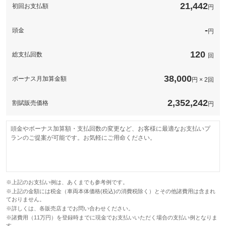
このパックの見積もり依頼（無料）
21,442
初回お支払額
円
-
頭金
円
120
総支払回数
回
38,000
ボーナス月加算金額
円 × 2回
2,352,242
割賦販売価格
円
頭金やボーナス加算額・支払回数の変更など、お客様に最適なお支払いプ
ランのご提案が可能です。お気軽にご用命ください。
※上記のお支払い例は、あくまでも参考例です。
※上記の金額には税金（車両本体価格(税込)の消費税除く）とその他諸費用は含まれ
ておりません。
※詳しくは、各販売店までお問い合わせください。
※諸費用（11万円）を登録時までに現金でお支払いいただく場合の支払い例となりま
す。