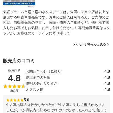
東証プライム市場上場のネクステージは、全国に２８０店舗以上を
展開する中古車販売店です。お車のご購入はもちろん、ご売却のご
相談、自動車保険の見直し、故障・修理のご相談など、他社様で購
入したお車でもお気軽にお申し付けください！ 専門知識豊富なスタ
ッフが、お客様のカーライフに寄り添って
メッセージをもっと見る
販売店の口コミ
総合評価
4.8
お問い合わせ（見積り）
（5点満点中）
4.8
4.8
納車までの対応
4.8
説明の分かりやすさ
4.8
オススメ度
362件
5.0
中古車の購入経験がなかったので中古車に対して抵抗がありま
したが、1か月以内に決めなければいけなかったので少し焦って