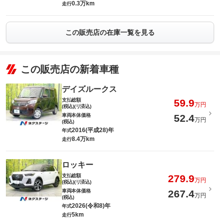
0.3万km
走行
この販売店の在庫一覧を見る
この販売店の新着車種
デイズルークス
支払総額
59.9
万円
(税込)(リ済込)
車両本体価格
52.4
万円
(税込)
2016(平成28)年
年式
8.4万km
走行
ロッキー
支払総額
279.9
万円
(税込)(リ済込)
車両本体価格
267.4
万円
(税込)
2026(令和8)年
年式
5km
走行