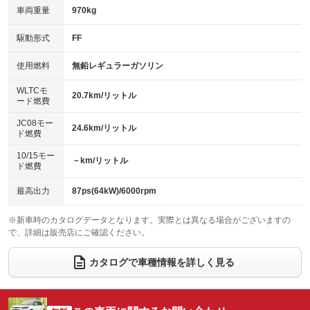
車両重量
970kg
アイドリングストップ
ドライブレコーダー
キーレス
LEDヘッドランプ
：装備あり
：装備なし
：装備あり
：装備あり
USB入力端子
Bluetooth接続
駆動形式
FF
HID(キセノンライト)
ポータブルナビ
：装備あり
：装備あり
：装備なし
：装備なし
100V電源
クリーンディーゼル
バックカメラ
ETC
使用燃料
無鉛レギュラーガソリン
：装備なし
：装備なし
：装備あり
：装備あり
センターデフロック
エアロ
スマートキー
：装備なし
WLTCモ
：装備なし
：装備あり
20.7km/リットル
ード燃費
レンタカーアップ
展示・試乗車
ローダウン
ランフラットタイヤ
：装備あり
：装備なし
：装備なし
：装備なし
JC08モー
24.6km/リットル
ド燃費
電動格納ミラー
パワーシート
3列シート
：装備あり
：装備なし
：装備なし
10/15モー
装備略号／用語解説
－km/リットル
ベンチシート
フルフラットシート
ド燃費
：装備なし
：装備なし
チップアップシート
オットマン
：装備なし
：装備なし
最高出力
87ps(64kW)/6000rpm
電動格納サードシート
シートヒーター
：装備なし
：装備なし
※新車時のカタログデータとなります。実際とは異なる場合がございますの
で、詳細は販売店にご確認ください。
ウォークスルー
後席モニター
：装備なし
：装備なし
電動リアゲート
フロントカメラ
カタログで車種情報を詳しく見る
：装備なし
：装備なし
シートエアコン
全周囲カメラ
：装備なし
：装備なし
サイドカメラ
ルーフレール