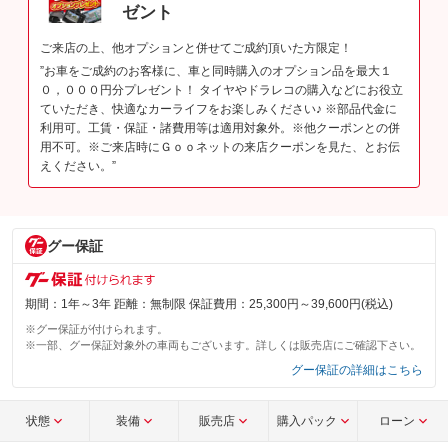
ゼント
ご来店の上、他オプションと併せてご成約頂いた方限定！
”お車をご成約のお客様に、車と同時購入のオプション品を最大１
０，０００円分プレゼント！ タイヤやドラレコの購入などにお役立
ていただき、快適なカーライフをお楽しみください♪ ※部品代金に
利用可。工賃・保証・諸費用等は適用対象外。※他クーポンとの併
用不可。※ご来店時にＧｏｏネットの来店クーポンを見た、とお伝
えください。”
グー保証
期間：1年～3年 距離：無制限 保証費用：25,300円～39,600円(税込)
※グー保証が付けられます。
※一部、グー保証対象外の車両もございます。詳しくは販売店にご確認下さい。
グー保証の詳細はこちら
状態
装備
販売店
購入パック
ローン