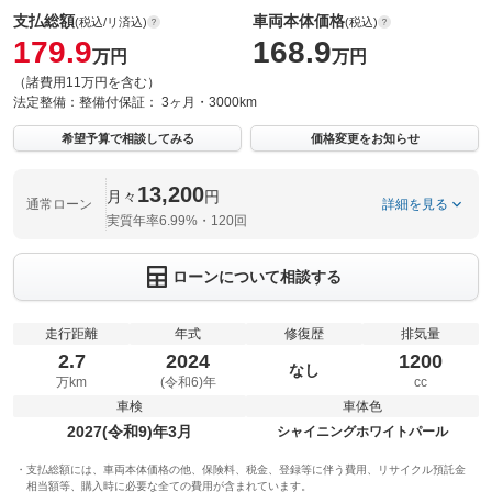
支払総額
車両本体価格
(税込/リ済込)
(税込)
179.9
168.9
万円
万円
（諸費用11万円を含む）
法定整備：
整備付
保証：
3ヶ月・3000km
希望予算で相談してみる
価格変更をお知らせ
13,200
月々
円
通常ローン
詳細を見る
実質年率6.99%・120回
ローンについて相談する
走行距離
年式
修復歴
排気量
2.7
2024
1200
なし
万km
(令和6)年
cc
車検
車体色
2027(令和9)年3月
シャイニングホワイトパール
支払総額には、車両本体価格の他、保険料、税金、登録等に伴う費用、リサイクル預託金
相当額等、購入時に必要な全ての費用が含まれています。