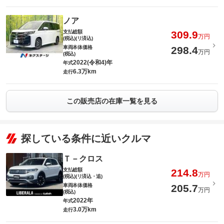
ノア
支払総額
309.9
万円
(税込)(リ済込)
車両本体価格
298.4
万円
(税込)
2022(令和4)年
年式
6.3万km
走行
この販売店の在庫一覧を見る
探している条件に近いクルマ
Ｔ－クロス
支払総額
214.8
万円
(税込)(リ済込・追)
車両本体価格
205.7
万円
(税込)
2022年
年式
3.0万km
走行