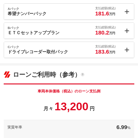
支払総額(税込)
Aパック
181.6
希望ナンバーパック
万円
内：オプシ
1.7
ョン価格
支払総額(税込)
Bパック
万円
180.2
(税込)
ＥＴＣセットアッププラン
万円
車両本体価
168.9
万円
内：オプシ
格
0.3
ョン価格
支払総額(税込)
Cパック
万円
183.6
(税込)
ドライブレコーダー取付パック
万円
車両本体価
168.9
万円
内：オプシ
格
パック内容
3.7
ョン価格
万円
(税込)
ローンご利用時（参考）
車両本体価
168.9
万円
格
パック内容
備考
－
車両本体価格（税込）のローン支払例
パック内容
13,200
このパックの見積もり依頼（無料）
備考
－
月々
円
このパックの見積もり依頼（無料）
備考
－
6.99
実質年率
%