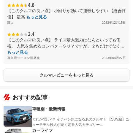
4.6
【このクルマの良い点】 小回りが効いて運転しやすい 【総合評
価】 最高
もっと見る
ぽよ
2023年12月15日
3.4
【このクルマの良い点】 ライズ最大魅力はなんといっても価
格。 人気を集めるコンパクトＳＵＶですが、２Ｗだけでなく...
もっと見る
喜久蔵ラーメン新発売
2023年04月27日
クルマレビューをもっと見る
おすすめ記事
車種別・最新情報
どれが“買い”？ イチバン気になるあのクルマ！ 【SUV編】ニ
ューモデル投入が続く定番人気カテゴリー…
カーライフ