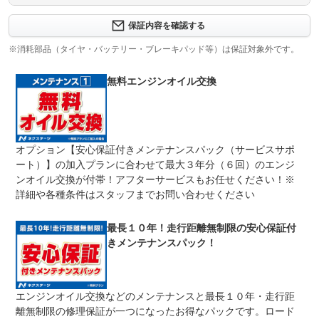
保証内容について問い合わせる
３ヶ月・３０００ｋｍ以内ならエンジン、トランスミッシ
保証内容を確認する
保証項目
ョン、ハイブリッド、ステアリング、ブレーキの各機構に
おける主要項目を無償修理（または交換）いたします。
※消耗部品（タイヤ・バッテリー・ブレーキパッド等）は保証対象外です。
修理回数
無制限
無料エンジンオイル交換
車両本体価格
期間中は何度でも修理可能！修理金額は車両本体価格の１
上限金額
００％までしっかり保証します。車両本体価格５０万円以
下の場合は５０万円まで保証します。
オプション【安心保証付きメンテナンスパック（サービスサポ
無し
ート）】の加入プランに合わせて最大３年分（６回）のエンジ
免責金
保証修理の対象となる場合は、お客様の費用負担は一切ご
ざいません。
ンオイル交換が付帯！アフターサービスもお任せください！※
詳細や各種条件はスタッフまでお問い合わせください
全国のネクステージで受付可能！ご遠方でネクステージに
保証修理
持ち込めないお客様も保証修理はお受け頂けます。詳細
受付先
は、スタッフまでお気軽にお尋ねください。
最長１０年！走行距離無制限の安心保証付
整備付 法定12ヶ月または法定24ヶ月点検整備付
きメンテナンスパック！
法定整備
※車検なし・車検整備付の場合は法定24ヶ月点検整備付
※商用車は6ヶ月または12ヶ月点検整備付
１．契約後～納車までに法定点検を実施致します。 ２．
法定整備
エンジンオイル交換などのメンテナンスと最長１０年・走行距
支払総額に整備代金を含んでおります。 ３．点検記録簿
について
が発行されます。
離無制限の修理保証が一つになったお得なパックです。ロード