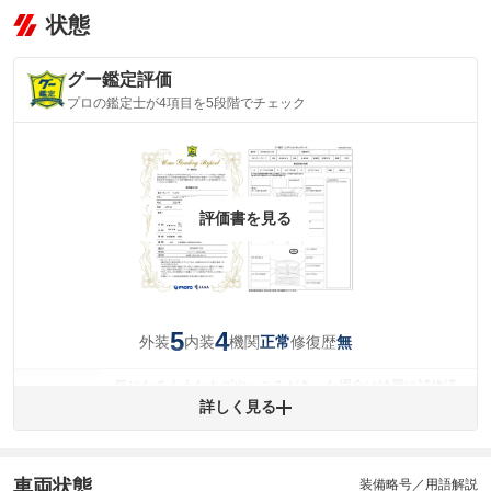
状態
グー鑑定評価
プロの鑑定士が4項目を5段階でチェック
評価書を見る
5
4
外装
内装
機関
修復歴
正常
無
気になるようなキズやへこみがあった場合は綺麗に補修済
みですが、 小さなキズやヘコミが残っている場合もありま
詳しく見る
外装
す。
(車両外装)
キズ・へこみについて問い合わせる
内装
車両状態
装備略号／用語解説
気になる汚れ等が、部分的にあります。