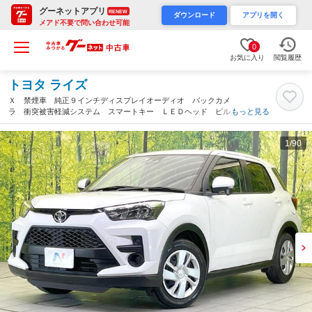
グーネットアプリ
RENEW
ダウンロード
アプリを開く
メアド不要で問い合わせ可能
0
お気に入り
閲覧履歴
トヨタ ライズ
Ｘ 禁煙車 純正９インチディスプレイオーディオ バックカメ
ラ 衝突被害軽減システム スマートキー ＬＥＤヘッド ビルト
もっと見る
インＥＴＣ オートハイビーム 車線逸脱警報 オートライト Ｂ
ｌｕｅｔｏｏｔｈ フルセグ（岐阜県）
1
/90