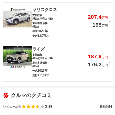
ヤリスクロス
支払総額
207.4
万円
(税込)(リ済込・追)
車両本体価格
195
万円
(税込)
2021年
年式
1.8万km
走行
ライズ
支払総額
187.9
万円
(税込)(リ済込・追)
車両本体価格
176.2
万円
(税込)
2023年
年式
1.7万km
走行
クルマのクチコミ
3.9
9
レビュー総合
投稿数