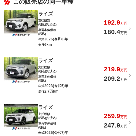
この販売店の同一車種
ライズ
支払総額
192.9
万円
(税込)(リ済込)
車両本体価格
180.4
万円
(税込)
2026(令和8)年
年式
6km
走行
ライズ
支払総額
219.9
万円
(税込)(リ済込)
車両本体価格
209.2
万円
(税込)
2023(令和5)年
年式
2.7万km
走行
ライズ
支払総額
259.9
万円
(税込)(リ済込)
車両本体価格
247.9
万円
(税込)
2025(令和7)年
年式