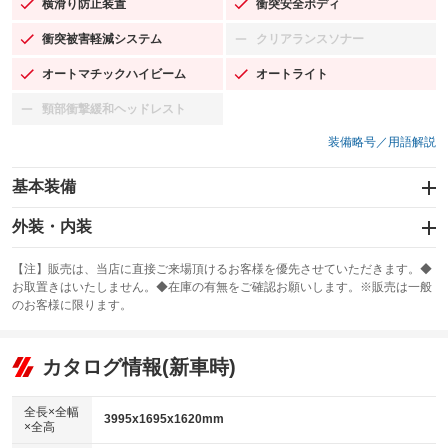
横滑り防止装置
衝突安全ボディ
：装備あり
：装備あり
衝突被害軽減システム
クリアランスソナー
：装備あり
：装備なし
オートマチックハイビーム
オートライト
：装備あり
：装備あり
頸部衝撃緩和ヘッドレスト
：装備なし
装備略号／用語解説
基本装備
エアバッグ：運転席/助手席/サイド
外装・内装
：装備あり
スライドドア
カーナビ
：装備なし
：装備なし
【注】販売は、当店に直接ご来場頂けるお客様を優先させていただきます。◆
お取置きはいたしません。◆在庫の有無をご確認お願いします。※販売は一般
サンルーフ
ABS
TV：フルセグ
：装備なし
：装備あり
：装備あり
のお客様に限ります。
エアコン
Wエアコン
オーディオ：ミュージックプレイヤー接続可
：装備あり
：装備なし
：装備あり
リフトアップ
パワーステアリング
カタログ情報(新車時)
ビジュアル
：装備なし
：装備あり
：装備なし
ダウンヒルアシストコントロール
アルミホイール
：装備なし
：装備なし
全長×全幅
3995x1695x1620mm
×全高
パワーウィンドウ
盗難防止システム
革シート
ハーフレザーシート
：装備あり
：装備あり
：装備なし
：装備なし