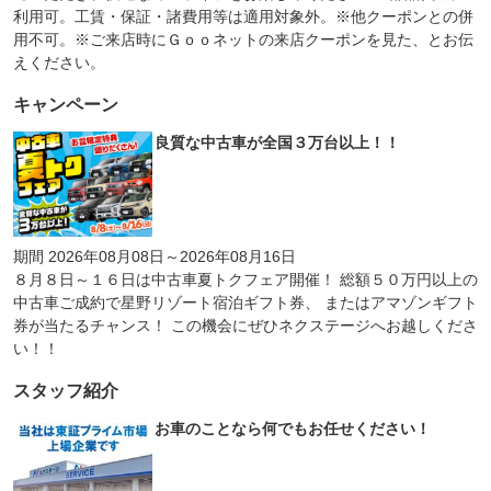
利用可。工賃・保証・諸費用等は適用対象外。※他クーポンとの併
用不可。※ご来店時にＧｏｏネットの来店クーポンを見た、とお伝
えください。
キャンペーン
良質な中古車が全国３万台以上！！
期間 2026年08月08日～2026年08月16日
８月８日～１６日は中古車夏トクフェア開催！ 総額５０万円以上の
中古車ご成約で星野リゾート宿泊ギフト券、 またはアマゾンギフト
券が当たるチャンス！ この機会にぜひネクステージへお越しくださ
い！！
スタッフ紹介
お車のことなら何でもお任せください！