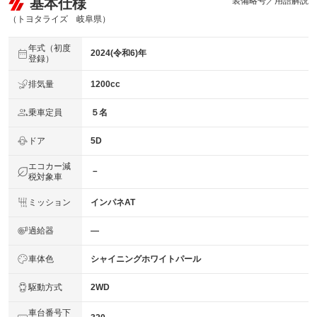
基本仕様
装備略号／用語解説
（トヨタライズ 岐阜県）
年式（初度
2024(令和6)年
登録）
排気量
1200cc
乗車定員
５名
ドア
5D
エコカー減
－
税対象車
ミッション
インパネAT
過給器
―
車体色
シャイニングホワイトパール
駆動方式
2WD
車台番号下