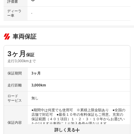
評価書
ディーラ
-
ー車
車両保証
3ヶ月
保証
走行3,000kmまで
保証期間
3ヶ月
走行距離
3,000km
ロード
無し
サービス
●期間中は何度でも使用可 ※累積上限金額あり ●全国の
店舗で対応可 ●最長１０年の有料保証もご用意。充実の
保証範囲（４０１項目）１・２・３・１０年からお選びい
保証内容
ただけます※車両により加入条件が異なります
詳しく見る