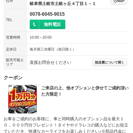
住所
MAP
岐阜県土岐市土岐ヶ丘４丁目１－１
0078-6045-9015
TEL
無料電話
営業時間
10:00～20:00
定休日
毎月第三水曜日（祝日除く）
販売可能エ
直接お問合せください
陸送費について聞く
リア
クーポン
ご来店の上、他オプションと併せてご成約頂い
た方限定！
お車をご成約のお客様に、車と同時購入のオプション品を最大１
０，０００円分プレゼント！タイヤやドラレコの購入などにお役立
ていただき、快適なカーライフをお楽しみください♪※部品代金に