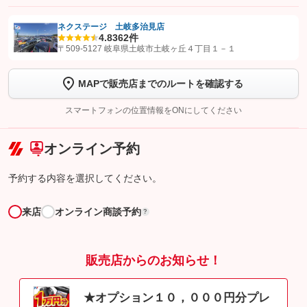
ネクステージ 土岐多治見店
4.8
362件
【STEP1】
認証画面でグーネットを友だち追加してから「許可する」ボタンを押
〒509-5127 岐阜県土岐市土岐ヶ丘４丁目１－１
します
MAPで販売店までのルートを確認する
【STEP2】
トーク画面で
ボタンをタップして問い合わせを
完了してください。
スマートフォンの位置情報をONにしてください
こちら
オンライン予約
予約する内容を選択してください。
来店
オンライン商談予約
?
販売店からのお知らせ！
★オプション１０，０００円分プレ