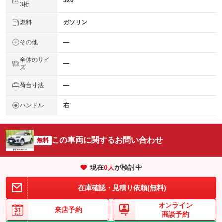
320
3桁
燃料
ガソリン
その他
―
全体のサイ
―
ズ
荷台寸法
―
ハンドル
右
この車両に関するお問い合わせ
無料
現在
0
人
が検討中
在庫確認・見積り依頼(無料)
オンライン
来店予約
商談予約