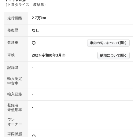
(内装状態)
（トヨタライズ 岐阜県）
主要機関に不具合はありません。
機関
走行距離
2.7万km
詳細は鑑定書をご確認ください。
修復歴
修復歴
なし
※グー鑑定は保証サービスではございません。購入時は必ず現車をご確認
禁煙車
下さい。
車内の匂いについて聞く
※実際にお渡しするコンディションチェックシートにつきましては、形式
および表示項目が異なる場合がございます。
車検
2027(令和9)年3月
納期について聞く
?
※グー鑑定の評価はあくまでも記載している鑑定日の鑑定結果となりま
す。車両情報等の詳細は各販売店へお問い合わせ下さい。
記録簿
-
輸入認定
-
中古車
輸入経路
-
登録済
-
未使用車
ワン
-
オーナー
車両状態