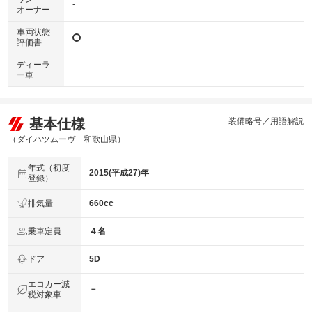
-
オーナー
車両状態
評価書
ディーラ
-
ー車
基本仕様
装備略号／用語解説
（ダイハツムーヴ 和歌山県）
年式（初度
2015(平成27)年
登録）
排気量
660cc
乗車定員
４名
ドア
5D
エコカー減
－
税対象車