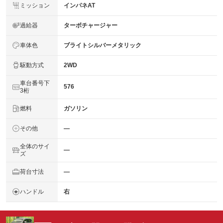
ミッション
インパネAT
過給器
ターボチャージャー
車体色
ブライトシルバーメタリック
駆動方式
2WD
車台番号下
576
3桁
燃料
ガソリン
その他
―
全体のサイ
―
ズ
荷台寸法
―
ハンドル
右