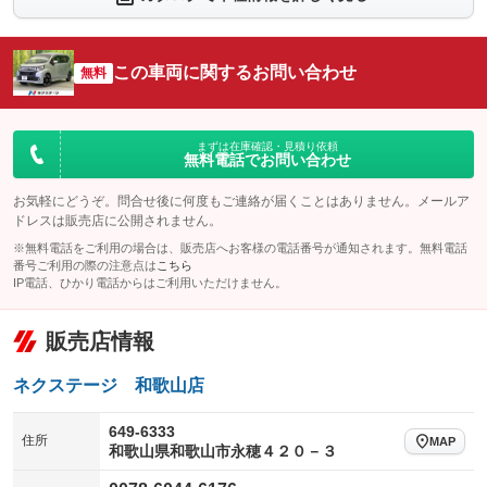
：装備なし
：装備なし
シートエアコン
全周囲カメラ
：装備なし
：装備なし
この車両に関するお問い合わせ
サイドカメラ
無料
ルーフレール
：装備なし
：装備なし
エアサスペンション
ヘッドライトウォッシャー
：装備なし
：装備なし
装備略号／用語解説
まずは在庫確認・見積り依頼
無料電話でお問い合わせ
お気軽にどうぞ。問合せ後に何度もご連絡が届くことはありません。メールア
ドレスは販売店に公開されません。
※無料電話をご利用の場合は、販売店へお客様の電話番号が通知されます。無料電話
番号ご利用の際の注意点は
こちら
IP電話、ひかり電話からはご利用いただけません。
販売店情報
ネクステージ 和歌山店
649-6333
住所
MAP
和歌山県和歌山市永穂４２０－３