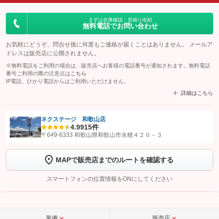
まずは在庫確認・見積り依頼
無料電話でお問い合わせ
お気軽にどうぞ。問合せ後に何度もご連絡が届くことはありません。 メールア
ドレスは販売店に公開されません。
※無料電話をご利用の場合は、販売店へお客様の電話番号が通知されます。無料電話
番号ご利用の際の注意点は
こちら
IP電話、ひかり電話からはご利用いただけません。
詳細はこちら
ネクステージ 和歌山店
4.9
915件
【STEP1】
認証画面でグーネットを友だち追加してから「許可する」ボタンを押
〒649-6333 和歌山県和歌山市永穂４２０－３
します
MAPで販売店までのルートを確認する
【STEP2】
トーク画面で
ボタンをタップして問い合わせを
完了してください。
スマートフォンの位置情報をONにしてください
こちら
装備
販売店