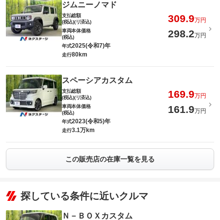
ジムニーノマド
支払総額
309.9
万円
(税込)(リ済込)
車両本体価格
298.2
万円
(税込)
2025(令和7)年
年式
80km
走行
スペーシアカスタム
支払総額
169.9
万円
(税込)(リ済込)
車両本体価格
161.9
万円
(税込)
2023(令和5)年
年式
3.1万km
走行
この販売店の在庫一覧を見る
探している条件に近いクルマ
Ｎ－ＢＯＸカスタム