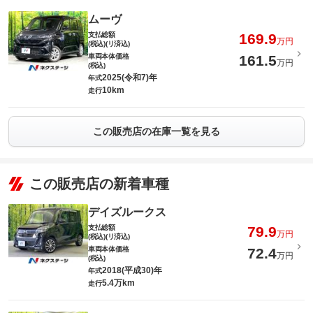
ムーヴ
支払総額
169.9
万円
(税込)(リ済込)
車両本体価格
161.5
万円
(税込)
2025(令和7)年
年式
10km
走行
この販売店の在庫一覧を見る
この販売店の新着車種
デイズルークス
支払総額
79.9
万円
(税込)(リ済込)
車両本体価格
72.4
万円
(税込)
2018(平成30)年
年式
5.4万km
走行