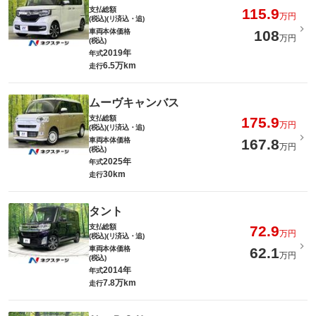
支払総額
115.9
万円
(税込)(リ済込・追)
車両本体価格
108
万円
(税込)
2019年
年式
6.5万km
走行
ムーヴキャンバス
支払総額
175.9
万円
(税込)(リ済込・追)
車両本体価格
167.8
万円
(税込)
2025年
年式
30km
走行
タント
支払総額
72.9
万円
(税込)(リ済込・追)
車両本体価格
62.1
万円
(税込)
2014年
年式
7.8万km
走行