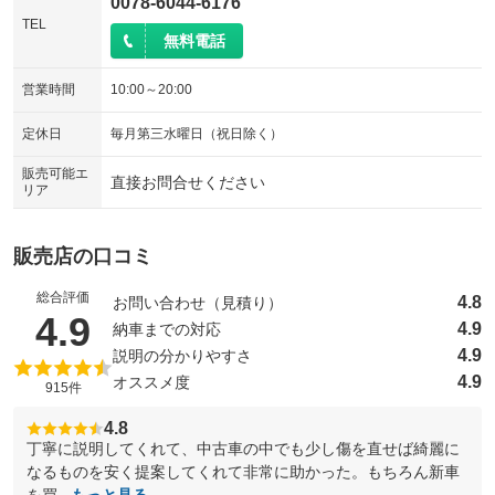
0078-6044-6176
TEL
無料電話
営業時間
10:00～20:00
定休日
毎月第三水曜日（祝日除く）
販売可能エ
直接お問合せください
リア
販売店の口コミ
総合評価
4.8
お問い合わせ（見積り）
（5点満点中）
4.9
4.9
納車までの対応
4.9
説明の分かりやすさ
4.9
オススメ度
915件
4.8
丁寧に説明してくれて、中古車の中でも少し傷を直せば綺麗に
なるものを安く提案してくれて非常に助かった。もちろん新車