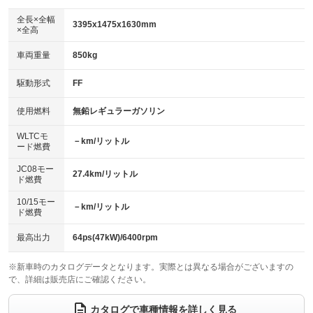
ダウンヒルアシストコントロール
：装備なし
アルミホイール：15インチ
全長×全幅
：装備あり
3395x1475x1630mm
×全高
パワーウィンドウ
盗難防止システム
：装備あり
：装備あり
革シート
ハーフレザーシート
：装備なし
：装備あり
車両重量
850kg
アイドリングストップ
ドライブレコーダー
：装備あり
：装備なし
キーレス
LEDヘッドランプ
：装備あり
：装備あり
USB入力端子
Bluetooth接続
駆動形式
FF
：装備あり
：装備あり
HID(キセノンライト)
ポータブルナビ
：装備なし
：装備なし
100V電源
クリーンディーゼル
使用燃料
無鉛レギュラーガソリン
：装備なし
：装備なし
バックカメラ
ETC
：装備あり
：装備あり
センターデフロック
：装備なし
WLTCモ
エアロ
スマートキー
－km/リットル
：装備あり
：装備あり
ード燃費
レンタカーアップ
展示・試乗車
：装備なし
：装備なし
ローダウン
ランフラットタイヤ
：装備なし
：装備なし
JC08モー
27.4km/リットル
ド燃費
電動格納ミラー
：装備あり
パワーシート
3列シート
：装備なし
：装備なし
10/15モー
装備略号／用語解説
－km/リットル
ド燃費
ベンチシート
フルフラットシート
：装備あり
：装備なし
チップアップシート
オットマン
最高出力
64ps(47kW)/6400rpm
：装備なし
：装備なし
電動格納サードシート
シートヒーター
：装備なし
：装備なし
※新車時のカタログデータとなります。実際とは異なる場合がございますの
で、詳細は販売店にご確認ください。
ウォークスルー
後席モニター
：装備なし
：装備なし
カタログで車種情報を詳しく見る
電動リアゲート
フロントカメラ