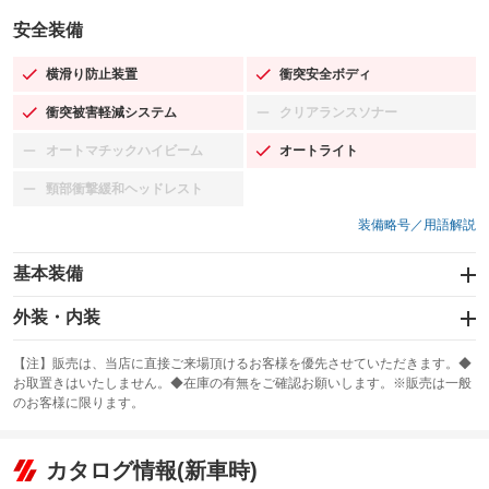
安全装備
横滑り防止装置
衝突安全ボディ
：装備あり
：装備あり
衝突被害軽減システム
クリアランスソナー
：装備あり
：装備なし
オートマチックハイビーム
オートライト
：装備なし
：装備あり
頸部衝撃緩和ヘッドレスト
：装備なし
装備略号／用語解説
基本装備
エアバッグ：運転席/助手席
外装・内装
：装備あり
スライドドア
カーナビ：SDナビ
：装備なし
：装備あり
【注】販売は、当店に直接ご来場頂けるお客様を優先させていただきます。◆
お取置きはいたしません。◆在庫の有無をご確認お願いします。※販売は一般
サンルーフ
ABS
TV：フルセグ
：装備なし
：装備あり
：装備あり
のお客様に限ります。
エアコン
Wエアコン
オーディオ：CDまたはCDチェンジャー／ミュージックプレイヤー接続
：装備あり
：装備なし
：装備あり
可／ミュージックサーバー
リフトアップ
パワーステアリング
カタログ情報(新車時)
：装備なし
：装備あり
ビジュアル：-／DVD再生
：装備あり