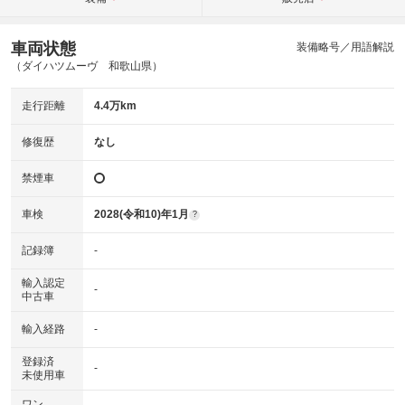
車両状態
装備略号／用語解説
（ダイハツムーヴ 和歌山県）
走行距離
4.4万km
修復歴
なし
禁煙車
車検
2028(令和10)年1月
?
記録簿
-
輸入認定
-
中古車
輸入経路
-
登録済
-
未使用車
ワン