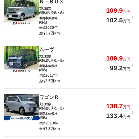
Ｎ－ＢＯＸ
支払総額
109.9
万円
(税込)(リ済込・追)
車両本体価格
102.5
万円
(税込)
2020年
年式
3.7万km
走行
ムーヴ
支払総額
109.9
万円
(税込)(リ済込・追)
車両本体価格
99.2
万円
(税込)
2017年
年式
3.5万km
走行
ワゴンＲ
支払総額
138.7
万円
(税込)(リ済込・追)
車両本体価格
133.4
万円
(税込)
2013年
年式
7.3万km
走行