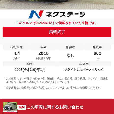
このクルマは2026/07/12まで掲載されていた車輛です。
掲載終了
走行距離
年式
修復歴
排気量
4.4
2015
660
なし
万km
(平成27)年
cc
車検
車体色
2028(令和10)年1月
ブライトシルバーメタリック
支払総額には、車両本体価格の他、保険料、税金、登録等に伴う費用、リサイクル預託金
相当額等、購入時に必要な全ての費用が含まれています。
当該価格は、登録等の時期や地域などについて一定の条件を付した価格になります。
この車両に関するお問い合わせ
無料