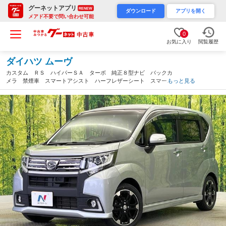
グーネットアプリ
RENEW
ダウンロード
アプリを開く
メアド不要で問い合わせ可能
0
お気に入り
閲覧履歴
ダイハツ ムーヴ
カスタム ＲＳ ハイパーＳＡ ターボ 純正８型ナビ バックカ
メラ 禁煙車 スマートアシスト ハーフレザーシート スマート
もっと見る
キー ＬＥＤヘッド ＥＴＣ １５インチアルミホイール オート
エアコン オートライト（和歌山県）