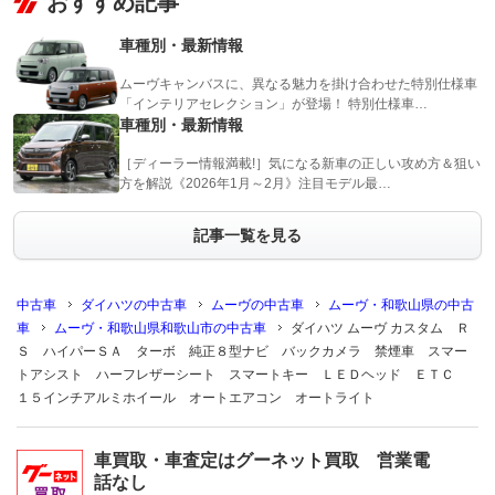
おすすめ記事
車種別・最新情報
ムーヴキャンバスに、異なる魅力を掛け合わせた特別仕様車
「インテリアセレクション」が登場！ 特別仕様車…
車種別・最新情報
［ディーラー情報満載!］気になる新車の正しい攻め方＆狙い
方を解説《2026年1月～2月》注目モデル最…
記事一覧を見る
中古車
ダイハツの中古車
ムーヴの中古車
ムーヴ・和歌山県の中古
車
ムーヴ・和歌山県和歌山市の中古車
ダイハツ ムーヴ カスタム Ｒ
Ｓ ハイパーＳＡ ターボ 純正８型ナビ バックカメラ 禁煙車 スマー
トアシスト ハーフレザーシート スマートキー ＬＥＤヘッド ＥＴＣ
１５インチアルミホイール オートエアコン オートライト
車買取・車査定はグーネット買取 営業電
話なし