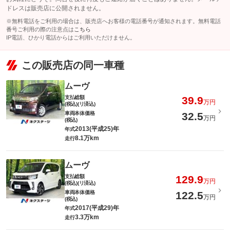
ドレスは販売店に公開されません。
※無料電話をご利用の場合は、販売店へお客様の電話番号が通知されます。無料電話
番号ご利用の際の注意点は
こちら
IP電話、ひかり電話からはご利用いただけません。
この販売店の同一車種
ムーヴ
支払総額
39.9
万円
(税込)(リ済込)
車両本体価格
32.5
万円
(税込)
2013(平成25)年
年式
8.1万km
走行
ムーヴ
支払総額
129.9
万円
(税込)(リ済込)
車両本体価格
122.5
万円
(税込)
2017(平成29)年
年式
3.3万km
走行