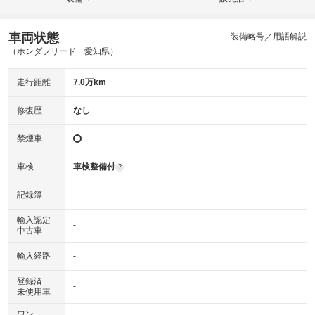
車両状態
装備略号／用語解説
（ホンダフリード 愛知県）
走行距離
7.0万km
修復歴
なし
禁煙車
車検
車検整備付
?
記録簿
-
輸入認定
-
中古車
輸入経路
-
登録済
-
未使用車
ワン