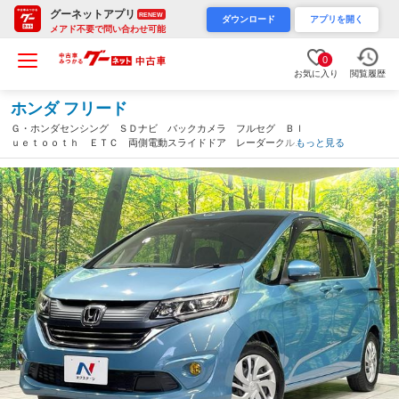
グーネットアプリ
RENEW
ダウンロード
アプリを開く
メアド不要で問い合わせ可能
0
お気に入り
閲覧履歴
ホンダ フリード
Ｇ・ホンダセンシング ＳＤナビ バックカメラ フルセグ Ｂｌ
ｕｅｔｏｏｔｈ ＥＴＣ 両側電動スライドドア レーダークルー
もっと見る
ズ 禁煙車 ７人乗り ＬＥＤヘッド 誤発進抑制機能 車線維持
支援システム オートライト（愛知県）