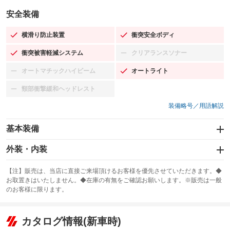
安全装備
横滑り防止装置
衝突安全ボディ
：装備あり
：装備あり
衝突被害軽減システム
クリアランスソナー
：装備あり
：装備なし
オートマチックハイビーム
オートライト
：装備なし
：装備あり
頸部衝撃緩和ヘッドレスト
：装備なし
装備略号／用語解説
基本装備
エアバッグ：運転席/助手席
外装・内装
：装備あり
スライドドア：両面電動
カーナビ：SDナビ
：装備あり
：装備あり
【注】販売は、当店に直接ご来場頂けるお客様を優先させていただきます。◆
お取置きはいたしません。◆在庫の有無をご確認お願いします。※販売は一般
サンルーフ
ABS
TV：フルセグ
：装備なし
：装備あり
：装備あり
のお客様に限ります。
エアコン
Wエアコン
オーディオ：CDまたはCDチェンジャー／ミュージックサーバー
：装備あり
：装備なし
：装備あり
リフトアップ
パワーステアリング
カタログ情報(新車時)
ビジュアル：ブルーレイ再生／DVD再生
：装備なし
：装備あり
：装備あり