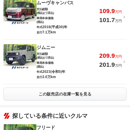
ムーヴキャンバス
支払総額
109.9
万円
(税込)(リ済込)
車両本体価格
101.7
万円
(税込)
2018(平成30)年
年式
7.1万km
走行
ジムニー
支払総額
209.9
万円
(税込)(リ済込)
車両本体価格
201.9
万円
(税込)
2023(令和5)年
年式
2.0万km
走行
この販売店の在庫一覧を見る
探している条件に近いクルマ
フリード