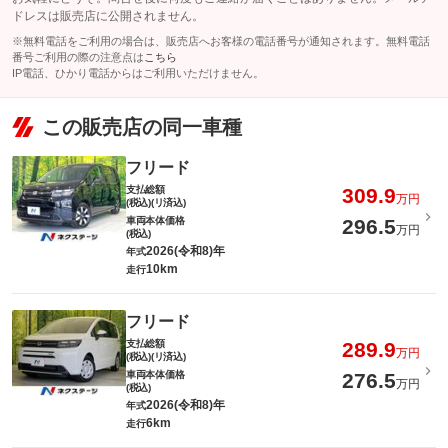
ドレスは販売店に公開されません。
※無料電話をご利用の場合は、販売店へお客様の電話番号が通知されます。無料電話
番号ご利用の際の注意点は
こちら
IP電話、ひかり電話からはご利用いただけません。
この販売店の同一車種
フリード
支払総額
309.9
万円
(税込)(リ済込)
車両本体価格
296.5
万円
(税込)
2026(令和8)年
年式
10km
走行
フリード
支払総額
289.9
万円
(税込)(リ済込)
車両本体価格
276.5
万円
(税込)
2026(令和8)年
年式
6km
走行