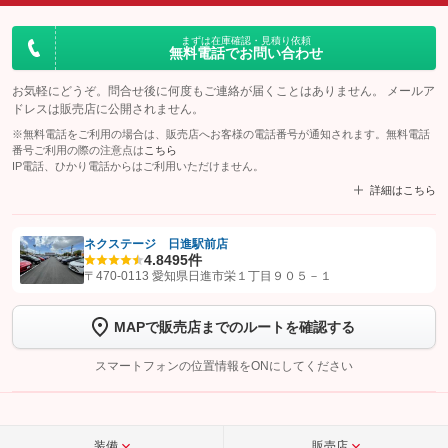
まずは在庫確認・見積り依頼
無料電話でお問い合わせ
お気軽にどうぞ。問合せ後に何度もご連絡が届くことはありません。 メールア
ドレスは販売店に公開されません。
※無料電話をご利用の場合は、販売店へお客様の電話番号が通知されます。無料電話
番号ご利用の際の注意点は
こちら
IP電話、ひかり電話からはご利用いただけません。
詳細はこちら
ネクステージ 日進駅前店
4.8
495件
【STEP1】
認証画面でグーネットを友だち追加してから「許可する」ボタンを押
〒470-0113 愛知県日進市栄１丁目９０５－１
します
MAPで販売店までのルートを確認する
【STEP2】
トーク画面で
ボタンをタップして問い合わせを
完了してください。
スマートフォンの位置情報をONにしてください
こちら
装備
販売店