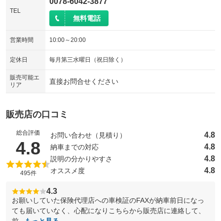
0078-6042-3877
TEL
無料電話
営業時間
10:00～20:00
定休日
毎月第三水曜日（祝日除く）
販売可能エ
直接お問合せください
リア
販売店の口コミ
総合評価
4.8
お問い合わせ（見積り）
（5点満点中）
4.8
4.8
納車までの対応
4.8
説明の分かりやすさ
4.8
オススメ度
495件
4.3
お願いしていた保険代理店への車検証のFAXが納車前日になっ
ても届いていなく、心配になりこちらから販売店に連絡して、