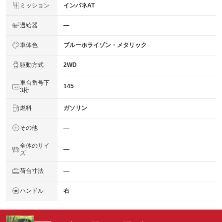
ミッション
インパネAT
過給器
―
車体色
ブルーホライゾン・メタリック
駆動方式
2WD
車台番号下
145
3桁
燃料
ガソリン
その他
―
全体のサイ
―
ズ
荷台寸法
―
ハンドル
右