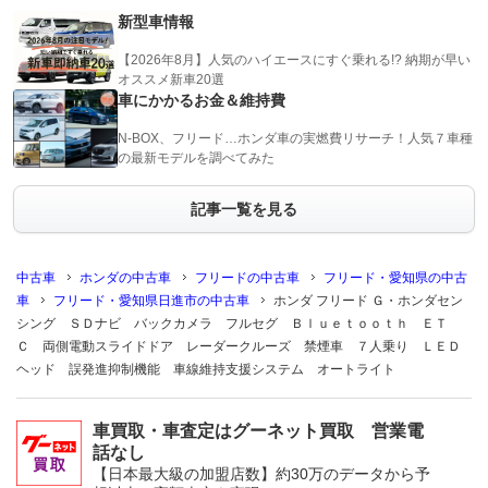
新型車情報
【2026年8月】人気のハイエースにすぐ乗れる!? 納期が早い
オススメ新車20選
車にかかるお金＆維持費
N-BOX、フリード…ホンダ車の実燃費リサーチ！人気７車種
の最新モデルを調べてみた
記事一覧を見る
中古車
ホンダの中古車
フリードの中古車
フリード・愛知県の中古
車
フリード・愛知県日進市の中古車
ホンダ フリード Ｇ・ホンダセン
シング ＳＤナビ バックカメラ フルセグ Ｂｌｕｅｔｏｏｔｈ ＥＴ
Ｃ 両側電動スライドドア レーダークルーズ 禁煙車 ７人乗り ＬＥＤ
ヘッド 誤発進抑制機能 車線維持支援システム オートライト
車買取・車査定はグーネット買取 営業電
話なし
【日本最大級の加盟店数】約30万のデータから予