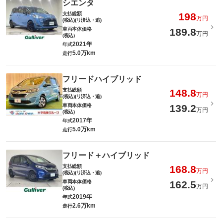
シエンタ
支払総額
198
万円
(税込)(リ済込・追)
車両本体価格
189.8
万円
(税込)
2021年
年式
5.0万km
走行
フリードハイブリッド
支払総額
148.8
万円
(税込)(リ済込・追)
車両本体価格
139.2
万円
(税込)
2017年
年式
5.0万km
走行
フリード＋ハイブリッド
支払総額
168.8
万円
(税込)(リ済込・追)
車両本体価格
162.5
万円
(税込)
2019年
年式
2.6万km
走行