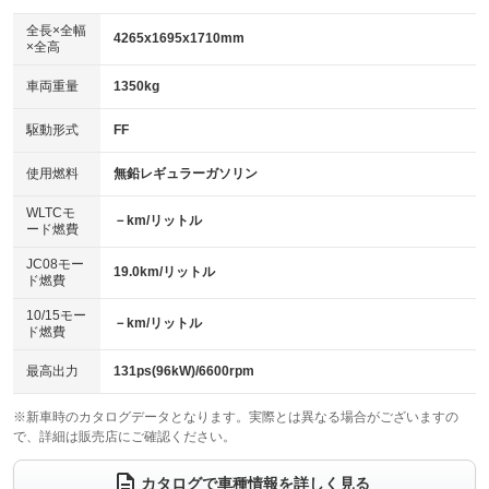
ダウンヒルアシストコントロール
アルミホイール
：装備なし
：装備なし
全長×全幅
4265x1695x1710mm
×全高
パワーウィンドウ
盗難防止システム
革シート
ハーフレザーシート
：装備あり
：装備あり
：装備なし
：装備なし
車両重量
1350kg
アイドリングストップ
ドライブレコーダー
キーレス
LEDヘッドランプ
：装備あり
：装備あり
：装備あり
：装備あり
USB入力端子
Bluetooth接続
駆動形式
FF
HID(キセノンライト)
ポータブルナビ
：装備なし
：装備あり
：装備なし
：装備なし
100V電源
クリーンディーゼル
バックカメラ
ETC
使用燃料
無鉛レギュラーガソリン
：装備なし
：装備なし
：装備あり
：装備あり
センターデフロック
エアロ
スマートキー
：装備なし
WLTCモ
：装備なし
：装備あり
－km/リットル
ード燃費
レンタカーアップ
展示・試乗車
ローダウン
ランフラットタイヤ
：装備なし
：装備なし
：装備なし
：装備なし
JC08モー
19.0km/リットル
ド燃費
電動格納ミラー
パワーシート
3列シート
：装備あり
：装備なし
：装備あり
10/15モー
装備略号／用語解説
－km/リットル
ベンチシート
フルフラットシート
ド燃費
：装備なし
：装備なし
チップアップシート
オットマン
：装備なし
：装備なし
最高出力
131ps(96kW)/6600rpm
電動格納サードシート
シートヒーター
：装備なし
：装備なし
※新車時のカタログデータとなります。実際とは異なる場合がございますの
で、詳細は販売店にご確認ください。
ウォークスルー
後席モニター
：装備なし
：装備なし
電動リアゲート
フロントカメラ
カタログで車種情報を詳しく見る
：装備なし
：装備なし