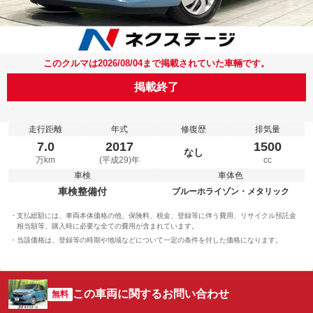
このクルマは2026/08/04まで掲載されていた車輛です。
掲載終了
走行距離
年式
修復歴
排気量
7.0
2017
1500
なし
万km
(平成29)年
cc
車検
車体色
車検整備付
ブルーホライゾン・メタリック
支払総額には、車両本体価格の他、保険料、税金、登録等に伴う費用、リサイクル預託金
相当額等、購入時に必要な全ての費用が含まれています。
当該価格は、登録等の時期や地域などについて一定の条件を付した価格になります。
この車両に関するお問い合わせ
無料