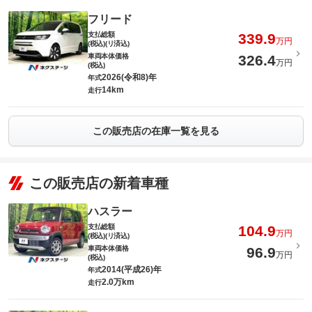
フリード
支払総額
339.9
万円
(税込)(リ済込)
車両本体価格
326.4
万円
(税込)
2026(令和8)年
年式
14km
走行
この販売店の在庫一覧を見る
この販売店の新着車種
ハスラー
支払総額
104.9
万円
(税込)(リ済込)
車両本体価格
96.9
万円
(税込)
2014(平成26)年
年式
2.0万km
走行