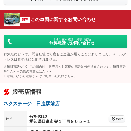
シートエアコン
全周囲カメラ
：装備なし
：装備なし
サイドカメラ
ルーフレール
この車両に関するお問い合わせ
：装備なし
無料
：装備なし
エアサスペンション
ヘッドライトウォッシャー
：装備なし
：装備なし
装備略号／用語解説
まずは在庫確認・見積り依頼
無料電話でお問い合わせ
お気軽にどうぞ。問合せ後に何度もご連絡が届くことはありません。メールア
ドレスは販売店に公開されません。
※無料電話をご利用の場合は、販売店へお客様の電話番号が通知されます。無料電話
番号ご利用の際の注意点は
こちら
IP電話、ひかり電話からはご利用いただけません。
販売店情報
ネクステージ 日進駅前店
470-0113
住所
MAP
愛知県日進市栄１丁目９０５－１