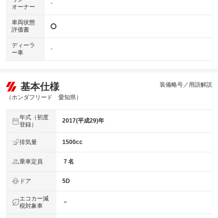
-
オーナー
車両状態
評価書
ディーラ
-
ー車
基本仕様
装備略号／用語解説
（ホンダフリード 愛知県）
年式（初度
2017(平成29)年
登録）
排気量
1500cc
乗車定員
７名
ドア
5D
エコカー減
－
税対象車